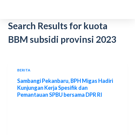
S
k
i
Search Results for
kuota
p
BBM subsidi provinsi 2023
t
o
c
o
n
BERITA
t
Sambangi Pekanbaru, BPH Migas Hadiri
e
Kunjungan Kerja Spesifik dan
n
Pemantauan SPBU bersama DPR RI
t