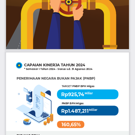
CAPAIAN KINERJA TAHUN 2024 
* Semester I Tahun 2024 - Status s.d. 31 Agustus 2024
PENERIMAAN NEGARA BUKAN PAJAK (PNBP)
PNBP BPH Migas
TARGET 
Rp925,74
Miliar
PNBP BPH Migas
Rp1.487,211
Miliar
160,65%
BIDANG BBM