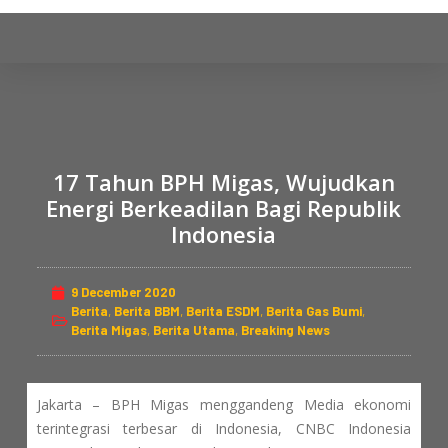
S
k
i
p
t
o
c
17 Tahun BPH Migas, Wujudkan
o
Energi Berkeadilan Bagi Republik
n
Indonesia
t
e
9 December 2020
n
Berita
,
Berita BBM
,
Berita ESDM
,
Berita Gas Bumi
,
t
Berita Migas
,
Berita Utama
,
Breaking News
Jakarta – BPH Migas menggandeng Media ekonomi
terintegrasi terbesar di Indonesia, CNBC Indonesia