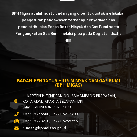
BPH Migas adalah suatu badan yang dibentuk untuk melakukan
pengaturan pengawasan terhadap penyediaan dan
pendistribusian Bahan Bakar Minyak dan Gas Bumi serta
Pengangkutan Gas Bumi melalui pipa pada Kegiatan Usaha
Hilir.
BADAN PENGATUR HILIR MINYAK DAN GAS BUMI
(BPH MIGAS)
JL. KAPTEN P. TENDEAN NO. 28 MAMPANG PRAPATAN,
KOTA ADM. JAKARTA SELATAN, DKI
JAKARTA, INDONESIA 12790
+6221 5255500, +6221 5212400
+6221 5223210, +6221 5255656
humas@bphmigas.go.id