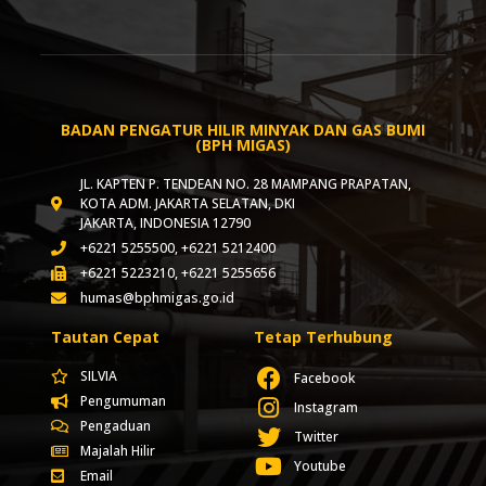
BADAN PENGATUR HILIR MINYAK DAN GAS BUMI
(BPH MIGAS)
JL. KAPTEN P. TENDEAN NO. 28 MAMPANG PRAPATAN,
KOTA ADM. JAKARTA SELATAN, DKI
JAKARTA, INDONESIA 12790
+6221 5255500, +6221 5212400
+6221 5223210, +6221 5255656
humas@bphmigas.go.id
Tautan Cepat
Tetap Terhubung
SILVIA
Facebook
Pengumuman
Instagram
Pengaduan
Twitter
Majalah Hilir
Youtube
Email