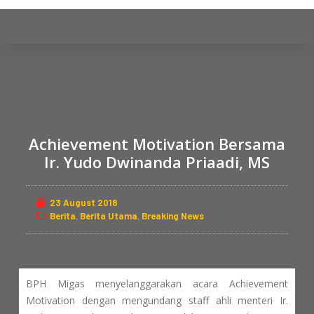
S
k
i
p
t
o
c
o
Achievement Motivation Bersama
n
Ir. Yudo Dwinanda Priaadi, MS
t
e
23 August 2018
n
Berita
,
Berita Utama
,
Breaking News
t
BPH Migas menyelanggarakan acara Achievement
Motivation dengan mengundang staff ahli menteri Ir.