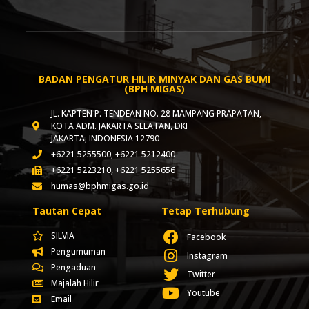
BADAN PENGATUR HILIR MINYAK DAN GAS BUMI
(BPH MIGAS)
JL. KAPTEN P. TENDEAN NO. 28 MAMPANG PRAPATAN,
KOTA ADM. JAKARTA SELATAN, DKI
JAKARTA, INDONESIA 12790
+6221 5255500, +6221 5212400
+6221 5223210, +6221 5255656
humas@bphmigas.go.id
Tautan Cepat
Tetap Terhubung
SILVIA
Facebook
Pengumuman
Instagram
Pengaduan
Twitter
Majalah Hilir
Youtube
Email