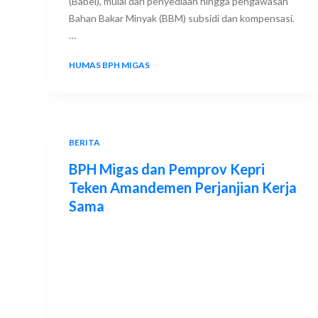
(Babel), mulai dari penyediaan hingga pengawasan
Bahan Bakar Minyak (BBM) subsidi dan kompensasi.
…
HUMAS BPH MIGAS
13 AUGUST 2025
BERITA
BPH Migas dan Pemprov Kepri
Teken Amandemen Perjanjian Kerja
Sama