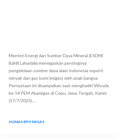
Menteri Energi dan Sumber Daya Mineral (ESDM)
Bahlil Lahadalia menegaskan pentingnya
pengelolaan sumber daya alam Indonesia seperti
minyak dan gas bumi (migas) oleh anak bangsa.
Pernyataan ini disampaikan saat menghadiri Wisuda
ke-54 PEM Akamigas di Cepu, Jawa Tengah, Kamis
(17/7/2025).…
HUMAS BPH MIGAS
18 JULY 2025