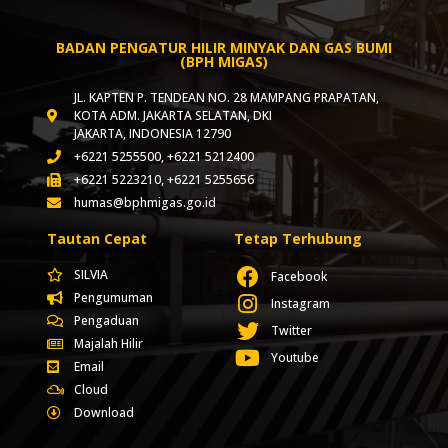
BADAN PENGATUR HILIR MINYAK DAN GAS BUMI
(BPH MIGAS)
JL. KAPTEN P. TENDEAN NO. 28 MAMPANG PRAPATAN,
KOTA ADM. JAKARTA SELATAN, DKI
JAKARTA, INDONESIA 12790
+6221 5255500, +6221 5212400
+6221 5223210, +6221 5255656
humas@bphmigas.go.id
Tautan Cepat
Tetap Terhubung
SILVIA
Facebook
Pengumuman
Instagram
Pengaduan
Twitter
Majalah Hilir
Youtube
Email
Cloud
Download