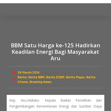
S
k
i
p
t
o
c
BBM Satu Harga ke-125 Hadirkan
o
Keadilan Energi Bagi Masyarakat
n
Aru
t
e
26 March 2019
n
Berita
,
Berita BBM
,
Berita ESDM
,
Berita Migas
,
Berita
t
Utama
,
Breaking News
Kep. Aru,Maluku- Kepala Badan Penelitian dan
Pengembangan Kementerian Energi dan Sumber Daya