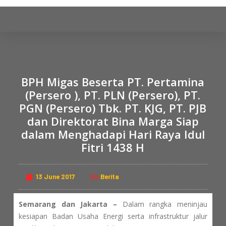
S
k
i
p
t
o
BPH Migas Beserta PT. Pertamina
c
(Persero ), PT. PLN (Persero), PT.
o
PGN (Persero) Tbk. PT. KJG, PT. PJB
n
dan Direktorat Bina Marga Siap
t
dalam Menghadapi Hari Raya Idul
e
Fitri 1438 H
n
t
13 June 2017
Berita
Semarang dan Jakarta –
Dalam rangka meninjau
kesiapan Badan Usaha Energi serta infrastruktur jalur