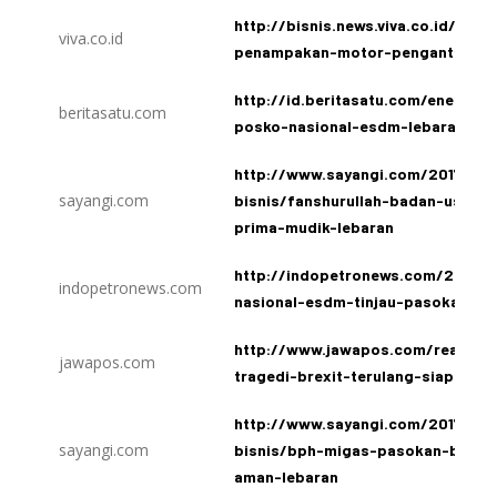
http://bisnis.news.viva.co.id/new
viva.co.id
penampakan-motor-pengantar-bb
http://id.beritasatu.com/energy/
beritasatu.com
posko-nasional-esdm-lebaran/161
http://www.sayangi.com/2017/06/
sayangi.com
bisnis/fanshurullah-badan-usaha
prima-mudik-lebaran
http://indopetronews.com/2017/0
indopetronews.com
nasional-esdm-tinjau-pasokan-bb
http://www.jawapos.com/read/20
jawapos.com
tragedi-brexit-terulang-siapkan
http://www.sayangi.com/2017/06/
sayangi.com
bisnis/bph-migas-pasokan-bbm-da
aman-lebaran