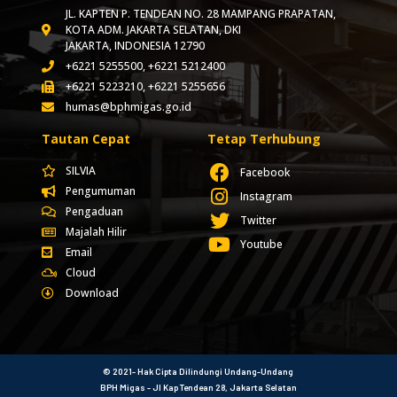
JL. KAPTEN P. TENDEAN NO. 28 MAMPANG PRAPATAN,
KOTA ADM. JAKARTA SELATAN, DKI
JAKARTA, INDONESIA 12790
+6221 5255500, +6221 5212400
+6221 5223210, +6221 5255656
humas@bphmigas.go.id
Tautan Cepat
Tetap Terhubung
SILVIA
Facebook
Pengumuman
Instagram
Pengaduan
Twitter
Majalah Hilir
Youtube
Email
Cloud
Download
© 2021- Hak Cipta Dilindungi Undang-Undang
BPH Migas - Jl Kap Tendean 28, Jakarta Selatan