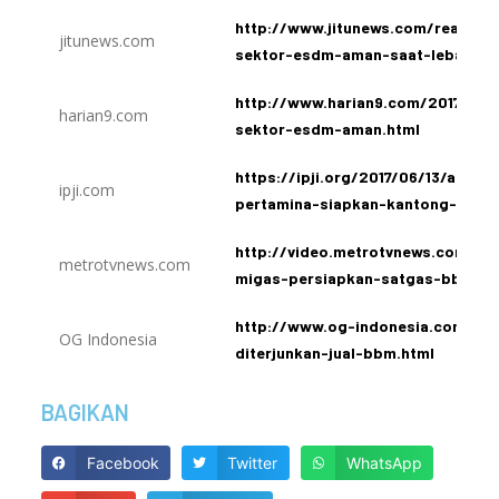
http://www.jitunews.com/read/60
jitunews.com
sektor-esdm-aman-saat-lebaran
http://www.harian9.com/2017/06/h
harian9.com
sektor-esdm-aman.html
https://ipji.org/2017/06/13/antisi
ipji.com
pertamina-siapkan-kantong-bbm-d
http://video.metrotvnews.com//pl
metrotvnews.com
migas-persiapkan-satgas-bbm-di-
http://www.og-indonesia.com/20
OG Indonesia
diterjunkan-jual-bbm.html
BAGIKAN
Facebook
Twitter
WhatsApp