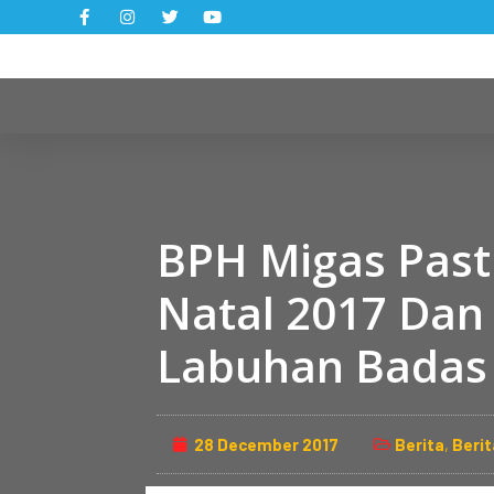
S
k
i
p
t
o
c
o
BPH Migas Past
n
t
Natal 2017 Dan
e
n
Labuhan Badas
t
28 December 2017
Berita
,
Beri