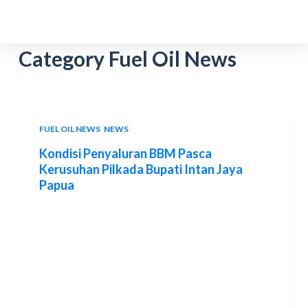
S
k
i
Category
Fuel Oil News
p
t
o
c
FUEL OIL NEWS
,
NEWS
o
Kondisi Penyaluran BBM Pasca
n
Kerusuhan Pilkada Bupati Intan Jaya
t
Papua
e
n
t