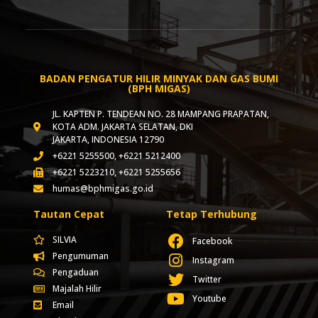
BADAN PENGATUR HILIR MINYAK DAN GAS BUMI
(BPH MIGAS)
JL. KAPTEN P. TENDEAN NO. 28 MAMPANG PRAPATAN,
KOTA ADM. JAKARTA SELATAN, DKI
JAKARTA, INDONESIA 12790
+6221 5255500, +6221 5212400
+6221 5223210, +6221 5255656
humas@bphmigas.go.id
Tautan Cepat
Tetap Terhubung
SILVIA
Facebook
Pengumuman
Instagram
Pengaduan
Twitter
Majalah Hilir
Youtube
Email