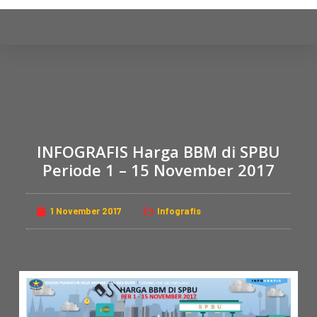
S
k
i
p
t
o
c
o
INFOGRAFIS Harga BBM di SPBU
n
Periode 1 – 15 November 2017
t
e
n
1 November 2017
Infografis
t