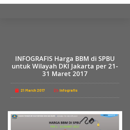
S
k
i
p
t
o
c
INFOGRAFIS Harga BBM di SPBU
o
n
untuk Wilayah DKI Jakarta per 21-
t
31 Maret 2017
e
n
21 March 2017
Infografis
t