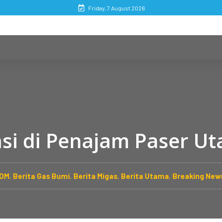
Friday, 7 August 2026
si di Penajam Paser Ut
SDM
,
Berita Gas Bumi
,
Berita Migas
,
Berita Utama
,
Breaking New