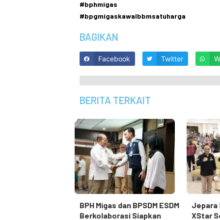
#bphmigas
#bpgmigaskawalbbmsatuharga
BAGIKAN
Facebook
Twitter
W
BERITA TERKAIT
BPH Migas dan BPSDM ESDM
Jepara 
Berkolaborasi Siapkan
XStar S