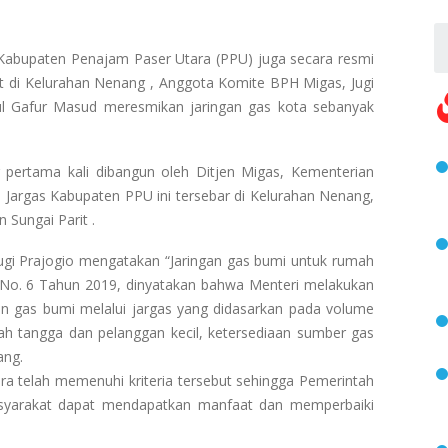
, Kabupaten Penajam Paser Utara (PPU) juga secara resmi
t di Kelurahan Nenang , Anggota Komite BPH Migas, Jugi
ul Gafur Masud meresmikan jaringan gas kota sebanyak
pertama kali dibangun oleh Ditjen Migas, Kementerian
argas Kabupaten PPU ini tersebar di Kelurahan Nenang,
Sungai Parit .
gi Prajogio mengatakan “Jaringan gas bumi untuk rumah
s No. 6 Tahun 2019, dinyatakan bahwa Menteri melakukan
an gas bumi melalui jargas yang didasarkan pada volume
h tangga dan pelanggan kecil, ketersediaan sumber gas
ang.
a telah memenuhi kriteria tersebut sehingga Pemerintah
asyarakat dapat mendapatkan manfaat dan memperbaiki