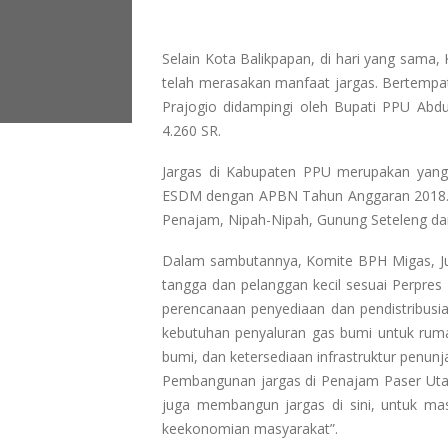
Selain Kota Balikpapan, di hari yang sama
telah merasakan manfaat jargas. Bertempa
Prajogio didampingi oleh Bupati PPU Abd
4.260 SR.
Jargas di Kabupaten PPU merupakan yang 
ESDM dengan APBN Tahun Anggaran 2018. J
Penajam, Nipah-Nipah, Gunung Seteleng dan 
Dalam sambutannya, Komite BPH Migas, Ju
tangga dan pelanggan kecil sesuai Perpre
perencanaan penyediaan dan pendistribusi
kebutuhan penyaluran gas bumi untuk ruma
bumi, dan ketersediaan infrastruktur penunj
Pembangunan jargas di Penajam Paser Utar
juga membangun jargas di sini, untuk m
keekonomian masyarakat”.