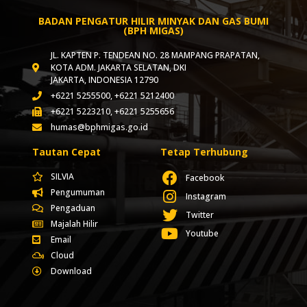
BADAN PENGATUR HILIR MINYAK DAN GAS BUMI
(BPH MIGAS)
JL. KAPTEN P. TENDEAN NO. 28 MAMPANG PRAPATAN,
KOTA ADM. JAKARTA SELATAN, DKI
JAKARTA, INDONESIA 12790
+6221 5255500, +6221 5212400
+6221 5223210, +6221 5255656
humas@bphmigas.go.id
Tautan Cepat
Tetap Terhubung
SILVIA
Facebook
Pengumuman
Instagram
Pengaduan
Twitter
Majalah Hilir
Youtube
Email
Cloud
Download