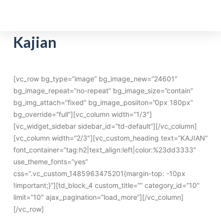
S
k
i
Kajian
p
t
o
[vc_row bg_type=”image” bg_image_new=”24601″
c
bg_image_repeat=”no-repeat” bg_image_size=”contain”
o
bg_img_attach=”fixed” bg_image_posiiton=”0px 180px”
n
bg_override=”full”][vc_column width=”1/3″]
t
[vc_widget_sidebar sidebar_id=”td-default”][/vc_column]
e
[vc_column width=”2/3″][vc_custom_heading text=”KAJIAN”
n
font_container=”tag:h2|text_align:left|color:%23dd3333″
t
use_theme_fonts=”yes”
css=”.vc_custom_1485963475201{margin-top: -10px
!important;}”][td_block_4 custom_title=”” category_id=”10″
limit=”10″ ajax_pagination=”load_more”][/vc_column]
[/vc_row]