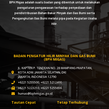
BPH Migas adalah suatu badan yang dibentuk untuk melakukan
pengaturan pengawasan terhadap penyediaan dan
pendistribusian Bahan Bakar Minyak dan Gas Bumi serta
Pengangkutan Gas Bumi melalui pipa pada Kegiatan Usaha
Hilir.
BADAN PENGATUR HILIR MINYAK DAN GAS BUMI
(BPH MIGAS)
JL. KAPTEN P. TENDEAN NO. 28 MAMPANG PRAPATAN,
KOTA ADM. JAKARTA SELATAN, DKI
JAKARTA, INDONESIA 12790
+6221 5255500, +6221 5212400
+6221 5223210, +6221 5255656
humas@bphmigas.go.id
Tautan Cepat
Tetap Terhubung