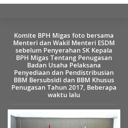
S
k
i
p
Komite BPH Migas foto bersama
t
Menteri dan Wakil Menteri ESDM
o
sebelum Penyerahan SK Kepala
c
BPH Migas Tentang Penugasan
o
n
Badan Usaha Pelaksana
t
Penyediaan dan Pendistribusian
e
BBM Bersubsidi dan BBM Khusus
n
Penugasan Tahun 2017, Beberapa
t
waktu lalu
6 December 2016
Galeri Foto