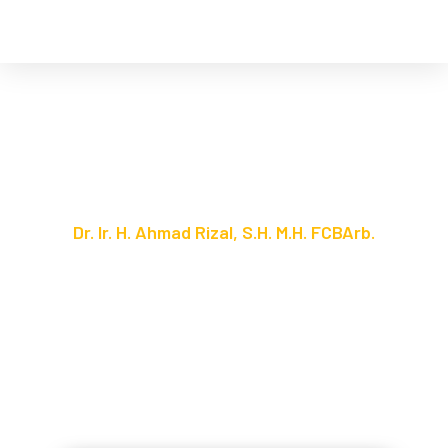
S
k
i
p
t
o
c
o
n
Dr. Ir. H. Ahmad Rizal, S.H. M.H. FCBArb.
t
Anggota Komite BPH Migas
e
n
t