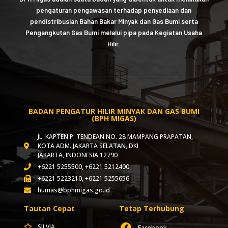
pengaturan pengawasan terhadap penyediaan dan
pendistribusian Bahan Bakar Minyak dan Gas Bumi serta
Pengangkutan Gas Bumi melalui pipa pada Kegiatan Usaha
Hilir.
BADAN PENGATUR HILIR MINYAK DAN GAS BUMI
(BPH MIGAS)
JL. KAPTEN P. TENDEAN NO. 28 MAMPANG PRAPATAN,
KOTA ADM. JAKARTA SELATAN, DKI
JAKARTA, INDONESIA 12790
+6221 5255500, +6221 5212400
+6221 5223210, +6221 5255656
humas@bphmigas.go.id
Tautan Cepat
Tetap Terhubung
SILVIA
Facebook