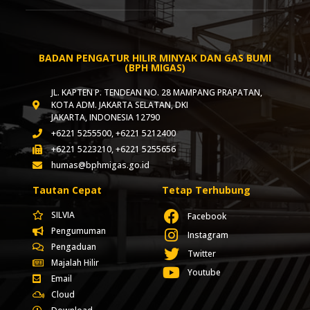
BADAN PENGATUR HILIR MINYAK DAN GAS BUMI
(BPH MIGAS)
JL. KAPTEN P. TENDEAN NO. 28 MAMPANG PRAPATAN,
KOTA ADM. JAKARTA SELATAN, DKI
JAKARTA, INDONESIA 12790
+6221 5255500, +6221 5212400
+6221 5223210, +6221 5255656
humas@bphmigas.go.id
Tautan Cepat
Tetap Terhubung
SILVIA
Facebook
Pengumuman
Instagram
Pengaduan
Twitter
Majalah Hilir
Youtube
Email
Cloud