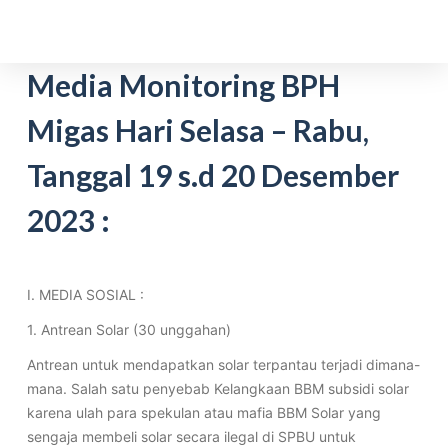
S
k
i
Media Monitoring BPH
p
Migas Hari Selasa – Rabu,
t
o
Tanggal 19 s.d 20 Desember
c
o
2023 :
n
t
e
I. MEDIA SOSIAL :
n
t
1. Antrean Solar (30 unggahan)
Antrean untuk mendapatkan solar terpantau terjadi dimana-
mana. Salah satu penyebab Kelangkaan BBM subsidi solar
karena ulah para spekulan atau mafia BBM Solar yang
sengaja membeli solar secara ilegal di SPBU untuk