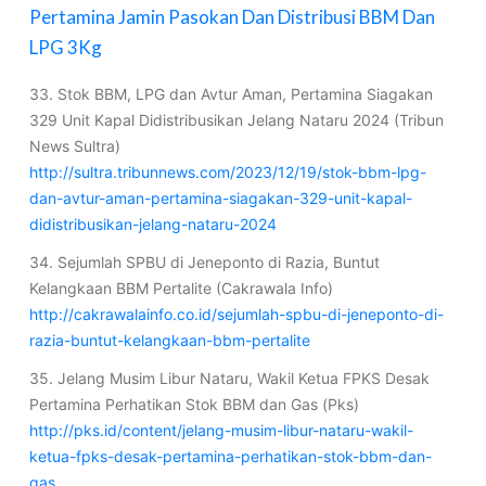
Pertamina Jamin Pasokan Dan Distribusi BBM Dan
LPG 3Kg
33. Stok BBM, LPG dan Avtur Aman, Pertamina Siagakan
329 Unit Kapal Didistribusikan Jelang Nataru 2024 (Tribun
News Sultra)
http://sultra.tribunnews.com/2023/12/19/stok-bbm-lpg-
dan-avtur-aman-pertamina-siagakan-329-unit-kapal-
didistribusikan-jelang-nataru-2024
34. Sejumlah SPBU di Jeneponto di Razia, Buntut
Kelangkaan BBM Pertalite (Cakrawala Info)
http://cakrawalainfo.co.id/sejumlah-spbu-di-jeneponto-di-
razia-buntut-kelangkaan-bbm-pertalite
35. Jelang Musim Libur Nataru, Wakil Ketua FPKS Desak
Pertamina Perhatikan Stok BBM dan Gas (Pks)
http://pks.id/content/jelang-musim-libur-nataru-wakil-
ketua-fpks-desak-pertamina-perhatikan-stok-bbm-dan-
gas