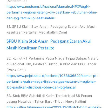
(Medcom.Id)
http://www.medcom.id/nasional/daerah/zNPXWegN-
pertamina-regional-jateng-diy-pastikan-kebutuhan-bbm-
dan-lpg-tercukupi-saat-nataru
81. SPBU Klaim Stok Aman, Pedagang Eceran Akui Masih
Kesulitaan Pertalite (Mediakaltim.Com)
SPBU Klaim Stok Aman, Pedagang Eceran Akui
Masih Kesulitaan Pertalite
82. Komut PT Pertamina Patra Niaga Tinjau Satgas Nataru
di Regional JBB, Pastikan Distribusi BBM dan LPG Lancar
(Pojok Satu)
http://www.pojoksatu.id/nasional/1083636529/komut-pt-
pertamina-patra-niaga-tinjau-satgas-nataru-di-regional-
jbb-pastikan-distribusi-bbm-dan-lpg-lancar
83. Stok BBM Subsidi di Kutim Terdistribusi 88 Persen
Jelang Natal dan Tahun Baru (Tribun News Kaltim)
http://kaltim.tribunnews.com/2023/12/19/stok-bbm-subsidi-