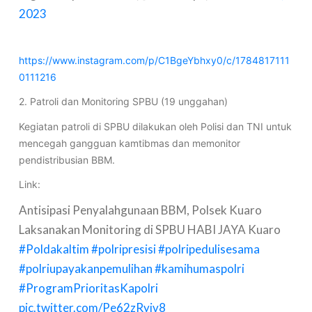
2023
https://www.instagram.com/p/C1BgeYbhxy0/c/1784817111
0111216
2. Patroli dan Monitoring SPBU (19 unggahan)
Kegiatan patroli di SPBU dilakukan oleh Polisi dan TNI untuk
mencegah gangguan kamtibmas dan memonitor
pendistribusian BBM.
Link:
Antisipasi Penyalahgunaan BBM, Polsek Kuaro
Laksanakan Monitoring di SPBU HABI JAYA Kuaro
#Poldakaltim
#polripresisi
#polripedulisesama
#polriupayakanpemulihan
#kamihumaspolri
#ProgramPrioritasKapolri
pic.twitter.com/Pe62zRyiv8