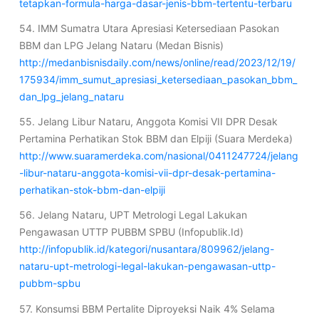
tetapkan-formula-harga-dasar-jenis-bbm-tertentu-terbaru
54. IMM Sumatra Utara Apresiasi Ketersediaan Pasokan
BBM dan LPG Jelang Nataru (Medan Bisnis)
http://medanbisnisdaily.com/news/online/read/2023/12/19/
175934/imm_sumut_apresiasi_ketersediaan_pasokan_bbm_
dan_lpg_jelang_nataru
55. Jelang Libur Nataru, Anggota Komisi VII DPR Desak
Pertamina Perhatikan Stok BBM dan Elpiji (Suara Merdeka)
http://www.suaramerdeka.com/nasional/0411247724/jelang
-libur-nataru-anggota-komisi-vii-dpr-desak-pertamina-
perhatikan-stok-bbm-dan-elpiji
56. Jelang Nataru, UPT Metrologi Legal Lakukan
Pengawasan UTTP PUBBM SPBU (Infopublik.Id)
http://infopublik.id/kategori/nusantara/809962/jelang-
nataru-upt-metrologi-legal-lakukan-pengawasan-uttp-
pubbm-spbu
57. Konsumsi BBM Pertalite Diproyeksi Naik 4% Selama