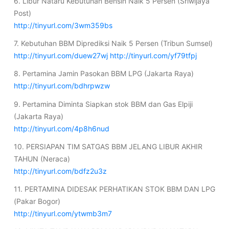
6. Libur Nataru Kebutuhan Bensin Naik 5 Persen (Sriwijaya
Post)
http://tinyurl.com/3wm359bs
7. Kebutuhan BBM Diprediksi Naik 5 Persen (Tribun Sumsel)
http://tinyurl.com/duew27wj
http://tinyurl.com/yf79tfpj
8. Pertamina Jamin Pasokan BBM LPG (Jakarta Raya)
http://tinyurl.com/bdhrpwzw
9. Pertamina Diminta Siapkan stok BBM dan Gas Elpiji
(Jakarta Raya)
http://tinyurl.com/4p8h6nud
10. PERSIAPAN TIM SATGAS BBM JELANG LIBUR AKHIR
TAHUN (Neraca)
http://tinyurl.com/bdfz2u3z
11. PERTAMINA DIDESAK PERHATIKAN STOK BBM DAN LPG
(Pakar Bogor)
http://tinyurl.com/ytwmb3m7