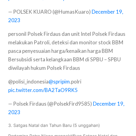
— POLSEK KUARO (@HumasKuaro)
December 19,
2023
personil Polsek Firdaus dan unit Intel Polsek Firdaus
melakukan Patroli, deteksi dan monitor stock BBM
pasca penyesuaian harga/kenaikan harga BBM
Bersubsidi serta kelangkaan BBM di SPBU – SPBU
diwilayah hukum Polsek Firdaus
@polisi_indonesia
@spripim
.polri
pic.twitter.com/BA2TaO9RK5
— Polsek Firdaus (@PolsekFird9585)
December 19,
2023
3. Satgas Natal dan Tahun Baru (5 unggahan)
Pertamina Patra Niaga mengaktifkan Satgas Natal dan