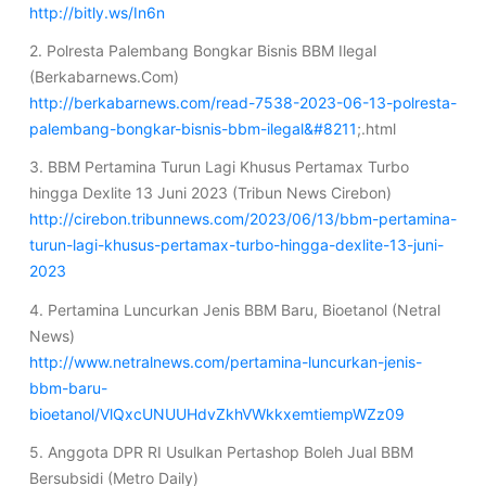
http://bitly.ws/In6n
2. Polresta Palembang Bongkar Bisnis BBM Ilegal
(Berkabarnews.Com)
http://berkabarnews.com/read-7538-2023-06-13-polresta-
palembang-bongkar-bisnis-bbm-ilegal&#8211
;.html
3. BBM Pertamina Turun Lagi Khusus Pertamax Turbo
hingga Dexlite 13 Juni 2023 (Tribun News Cirebon)
http://cirebon.tribunnews.com/2023/06/13/bbm-pertamina-
turun-lagi-khusus-pertamax-turbo-hingga-dexlite-13-juni-
2023
4. Pertamina Luncurkan Jenis BBM Baru, Bioetanol (Netral
News)
http://www.netralnews.com/pertamina-luncurkan-jenis-
bbm-baru-
bioetanol/VlQxcUNUUHdvZkhVWkkxemtiempWZz09
5. Anggota DPR RI Usulkan Pertashop Boleh Jual BBM
Bersubsidi (Metro Daily)