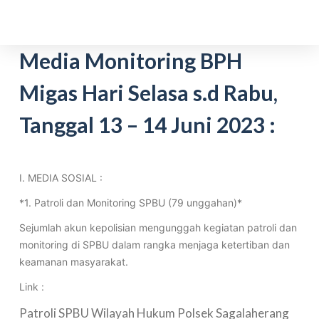
S
k
i
Media Monitoring BPH
p
Migas Hari Selasa s.d Rabu,
t
o
Tanggal 13 – 14 Juni 2023 :
c
o
n
t
I. MEDIA SOSIAL :
e
*1. Patroli dan Monitoring SPBU (79 unggahan)*
n
Sejumlah akun kepolisian mengunggah kegiatan patroli dan
t
monitoring di SPBU dalam rangka menjaga ketertiban dan
keamanan masyarakat.
Link :
Patroli SPBU Wilayah Hukum Polsek Sagalaherang