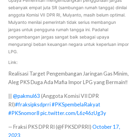
Upaya Pemerintah mengembangkan penggunaan jargas
sebanyak empat juta SR (sambungan rumah tangga) dinilai
anggota Komisi VII DPR RI, Mulyanto, masih belum optimal.
Mulyanto menilai pemerintah tidak serius membangun
jargas untuk pengguna rumah tangga ini. Padahal
pengembangan jargas sangat baik sebagai upaya
mengurangi beban keuangan negara untuk keperluan impor
LPG.
Link:
Realisasi Target Pengembangan Jaringan Gas Minim,
Aleg PKS Duga Ada Mafia Impor LPG yang Bermain‼️
||
@pakmul63
(Anggota Komisi VII DPR
RI)
#fraksipksdprri
#PKSpembelaRakyat
#PKSnomor8
pic.twitter.com/L6z46zUg3y
— Fraksi PKS DPR RI (@FPKSDPRRI)
October 17,
2023