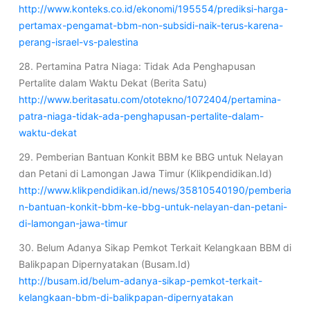
http://www.konteks.co.id/ekonomi/195554/prediksi-harga-
pertamax-pengamat-bbm-non-subsidi-naik-terus-karena-
perang-israel-vs-palestina
28. Pertamina Patra Niaga: Tidak Ada Penghapusan
Pertalite dalam Waktu Dekat (Berita Satu)
http://www.beritasatu.com/ototekno/1072404/pertamina-
patra-niaga-tidak-ada-penghapusan-pertalite-dalam-
waktu-dekat
29. Pemberian Bantuan Konkit BBM ke BBG untuk Nelayan
dan Petani di Lamongan Jawa Timur (Klikpendidikan.Id)
http://www.klikpendidikan.id/news/35810540190/pemberia
n-bantuan-konkit-bbm-ke-bbg-untuk-nelayan-dan-petani-
di-lamongan-jawa-timur
30. Belum Adanya Sikap Pemkot Terkait Kelangkaan BBM di
Balikpapan Dipernyatakan (Busam.Id)
http://busam.id/belum-adanya-sikap-pemkot-terkait-
kelangkaan-bbm-di-balikpapan-dipernyatakan