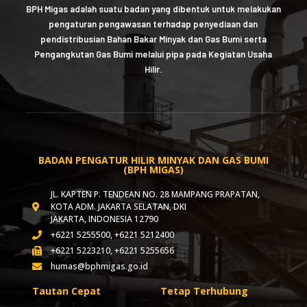
BPH Migas adalah suatu badan yang dibentuk untuk melakukan
pengaturan pengawasan terhadap penyediaan dan
pendistribusian Bahan Bakar Minyak dan Gas Bumi serta
Pengangkutan Gas Bumi melalui pipa pada Kegiatan Usaha
Hilir.
BADAN PENGATUR HILIR MINYAK DAN GAS BUMI
(BPH MIGAS)
JL. KAPTEN P. TENDEAN NO. 28 MAMPANG PRAPATAN,
KOTA ADM. JAKARTA SELATAN, DKI
JAKARTA, INDONESIA 12790
+6221 5255500, +6221 5212400
+6221 5223210, +6221 5255656
humas@bphmigas.go.id
Tautan Cepat
Tetap Terhubung