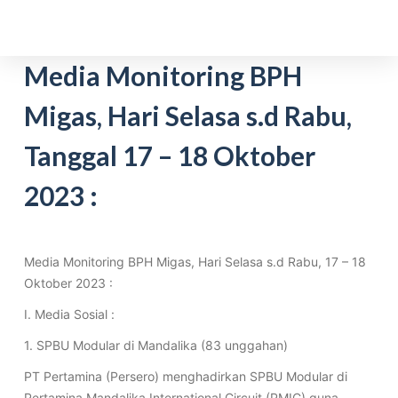
S
k
i
Media Monitoring BPH
p
Migas, Hari Selasa s.d Rabu,
t
o
Tanggal 17 – 18 Oktober
c
o
2023 :
n
t
e
Media Monitoring BPH Migas, Hari Selasa s.d Rabu, 17 – 18
n
Oktober 2023 :
t
I. Media Sosial :
1. SPBU Modular di Mandalika (83 unggahan)
PT Pertamina (Persero) menghadirkan SPBU Modular di
Pertamina Mandalika International Circuit (PMIC) guna