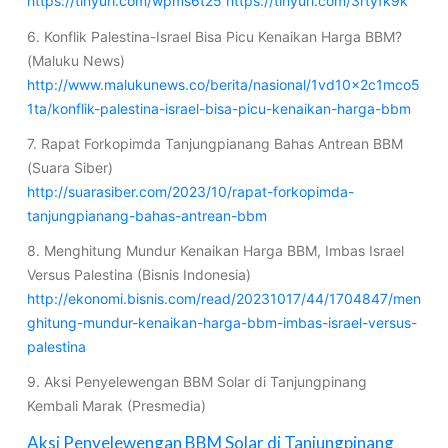
https://tinyurl.com/wpms6t25
https://tinyurl.com/3rtyfk9k
6. Konflik Palestina-Israel Bisa Picu Kenaikan Harga BBM?
(Maluku News)
http://www.malukunews.co/berita/nasional/1vd10x2c1mco5
1ta/konflik-palestina-israel-bisa-picu-kenaikan-harga-bbm
7. Rapat Forkopimda Tanjungpianang Bahas Antrean BBM
(Suara Siber)
http://suarasiber.com/2023/10/rapat-forkopimda-
tanjungpianang-bahas-antrean-bbm
8. Menghitung Mundur Kenaikan Harga BBM, Imbas Israel
Versus Palestina (Bisnis Indonesia)
http://ekonomi.bisnis.com/read/20231017/44/1704847/men
ghitung-mundur-kenaikan-harga-bbm-imbas-israel-versus-
palestina
9. Aksi Penyelewengan BBM Solar di Tanjungpinang
Kembali Marak (Presmedia)
Aksi Penyelewengan BBM Solar di Tanjungpinang