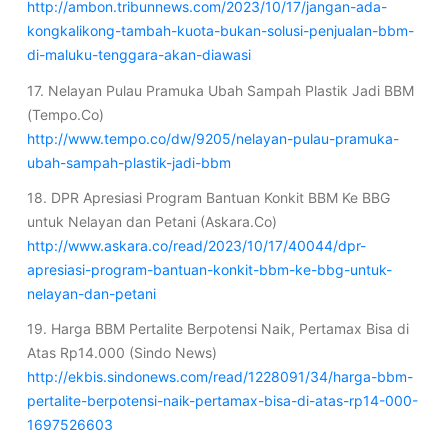
http://ambon.tribunnews.com/2023/10/17/jangan-ada-
kongkalikong-tambah-kuota-bukan-solusi-penjualan-bbm-
di-maluku-tenggara-akan-diawasi
17. Nelayan Pulau Pramuka Ubah Sampah Plastik Jadi BBM
(Tempo.Co)
http://www.tempo.co/dw/9205/nelayan-pulau-pramuka-
ubah-sampah-plastik-jadi-bbm
18. DPR Apresiasi Program Bantuan Konkit BBM Ke BBG
untuk Nelayan dan Petani (Askara.Co)
http://www.askara.co/read/2023/10/17/40044/dpr-
apresiasi-program-bantuan-konkit-bbm-ke-bbg-untuk-
nelayan-dan-petani
19. Harga BBM Pertalite Berpotensi Naik, Pertamax Bisa di
Atas Rp14.000 (Sindo News)
http://ekbis.sindonews.com/read/1228091/34/harga-bbm-
pertalite-berpotensi-naik-pertamax-bisa-di-atas-rp14-000-
1697526603