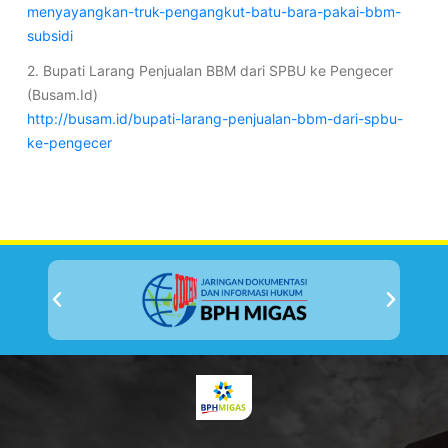
menyayangkan-truk-pengangkut-batu-bara-pakai-bbm-
subsidi
2. Bupati Larang Penjualan BBM dari SPBU ke Pengecer
(Busam.Id)
http://busam.id/bupati-larang-penjualan-bbm-dari-spbu-
ke-pengecer