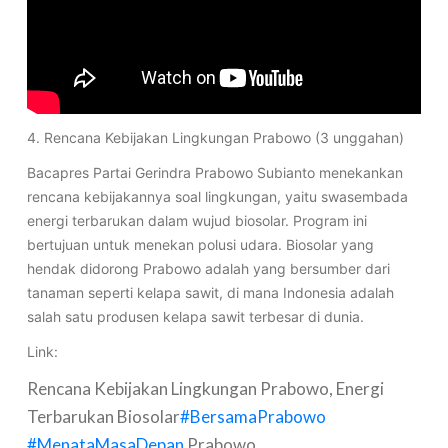
4. Rencana Kebijakan Lingkungan Prabowo (3 unggahan)
Bacapres Partai Gerindra Prabowo Subianto menekankan
rencana kebijakannya soal lingkungan, yaitu swasembada
energi terbarukan dalam wujud biosolar. Program ini
bertujuan untuk menekan polusi udara. Biosolar yang
hendak didorong Prabowo adalah yang bersumber dari
tanaman seperti kelapa sawit, di mana Indonesia adalah
salah satu produsen kelapa sawit terbesar di dunia.
Link:
Rencana Kebijakan Lingkungan Prabowo, Energi
Terbarukan Biosolar
#BersamaPrabowo
#MenataMasaDepan
Prabowo