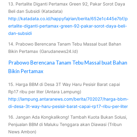
13. Pertalite Diganti Pertamax Green 92, Pakar Sorot Daya
Beli dan Subsidi (Katadata)
http://katadata.co.id/happyfajrian/berita/652e1c445e7bf/p
ertalite-diganti-pertamax-green-92-pakar-sorot-daya-beli-
dan-subsidi
14. Prabowo Berencana Tanam Tebu Massal buat Bahan
Bikin Pertamax (Garudanews24.Id)
Prabowo Berencana Tanam Tebu Massal buat Bahan
Bikin Pertamax
15. Harga BBM di Desa 3T Way Haru Pesisir Barat capai
Rp17 ribu per liter (Antara Lampung)
http://lampung.antaranews.com/berita/702027/harga-bbm-
di-desa-3t-way-haru-pesisir-barat-capai-rp17-ribu-per-liter
16. Jangan Ada Kongkalikong! Tambah Kuota Bukan Solusi,
Penjualan BBM di Maluku Tenggara akan Diawasi (Tribun
News Ambon)