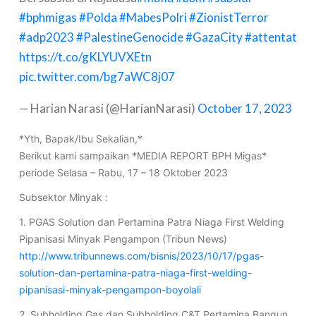
#bphmigas
#Polda
#MabesPolri
#ZionistTerror
#adp2023
#PalestineGenocide
#GazaCity
#attentat
https://t.co/gKLYUVXEtn
pic.twitter.com/bg7aWC8j07
— Harian Narasi (@HarianNarasi)
October 17, 2023
*Yth, Bapak/Ibu Sekalian,*
Berikut kami sampaikan *MEDIA REPORT BPH Migas*
periode Selasa – Rabu, 17 – 18 Oktober 2023
Subsektor Minyak :
1. PGAS Solution dan Pertamina Patra Niaga First Welding
Pipanisasi Minyak Pengampon (Tribun News)
http://www.tribunnews.com/bisnis/2023/10/17/pgas-
solution-dan-pertamina-patra-niaga-first-welding-
pipanisasi-minyak-pengampon-boyolali
2. Subholding Gas dan Subholding C&T Pertamina Bangun