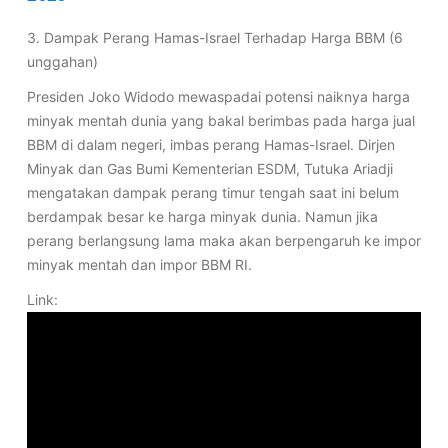
3. Dampak Perang Hamas-Israel Terhadap Harga BBM (6
unggahan)
Presiden Joko Widodo mewaspadai potensi naiknya harga
minyak mentah dunia yang bakal berimbas pada harga jual
BBM di dalam negeri, imbas perang Hamas-Israel. Dirjen
Minyak dan Gas Bumi Kementerian ESDM, Tutuka Ariadji
mengatakan dampak perang timur tengah saat ini belum
berdampak besar ke harga minyak dunia. Namun jika
perang berlangsung lama maka akan berpengaruh ke impor
minyak mentah dan impor BBM RI.
Link: