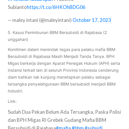
Subianto
https://t.co/6HKOhBDG06
— maley intani (@maleyintani)
October 17, 2023
5. Kasus Penimbunan BBM Bersubsidi di Rajabasa (2
unggahan)
Komitmen dalam menindak tegas para pelaku mafia BBM
Bersubsidi di Rajabasa Masih Menjadi Tanda Tanya. BPH
Migas berkerja dengan Aparat Penegak Hukum (APH) serta
instansi terkait lain di seluruh Provinsi Indonesia cenderung
diam bahkan tak kunjung menetapkan pelaku sebagai
tersangka penyalahgunaan BBM bersubsidi menjadi BBM
Industri.
Link:
Sudah Dua Pekan Belum Ada Tersangka, Paska Polisi
dan BPH Migas RI Grebek Gudang Mafia BBM
Bersubsidi di Rajabasa
#mafia
#bbm
#subsidi