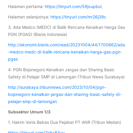
Halaman pertama:
https://tinyurl.com/59jxupbu
\
Halaman selanjutnya:
https://tinyurl.com/mr26j39c
3. Ada Medco (MEDC) di Balik Rencana Kenaikan Harga Gas
PGN (PGAS) (Bisnis Indonesia)
http://ekonomi.bisnis.com/read/20231004/44/1700862/ada
-medco-medc-di-balik-rencana-kenaikan-harga-gas-pgn-
pgas
4. PGN Bojonegoro Kenalkan Jargas dan Sharing Basic
Safety di Pelajar SMP di Lamongan (Tribun News Surabaya)
http://surabaya.tribunnews.com/2023/10/04/pgn-
bojonegoro-kenalkan-jargas-dan-sharing-basic-safety-di-
pelajar-smp-di-lamongan
Subsektor Umum 1/3
1. Hakim Vonis Bebas Dua Pejabat PT ANR (Tribun Medan)
https://tinyurl.com/3shx84yy