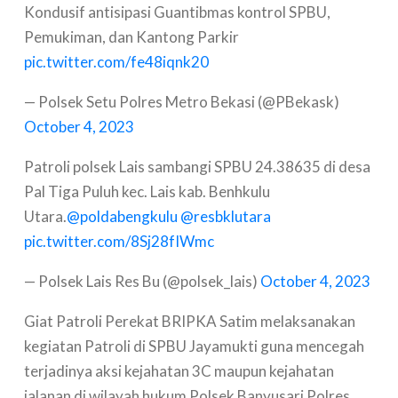
Kondusif antisipasi Guantibmas kontrol SPBU,
Pemukiman, dan Kantong Parkir
pic.twitter.com/fe48iqnk20
— Polsek Setu Polres Metro Bekasi (@PBekask)
October 4, 2023
Patroli polsek Lais sambangi SPBU 24.38635 di desa
Pal Tiga Puluh kec. Lais kab. Benhkulu
Utara.
@poldabengkulu
@resbklutara
pic.twitter.com/8Sj28fIWmc
— Polsek Lais Res Bu (@polsek_lais)
October 4, 2023
Giat Patroli Perekat BRIPKA Satim melaksanakan
kegiatan Patroli di SPBU Jayamukti guna mencegah
terjadinya aksi kejahatan 3C maupun kejahatan
jalanan di wilayah hukum Polsek Banyusari Polres