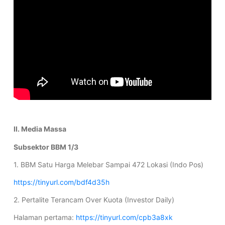
II. Media Massa
Subsektor BBM 1/3
1. BBM Satu Harga Melebar Sampai 472 Lokasi (Indo Pos)
https://tinyurl.com/bdf4d35h
2. Pertalite Terancam Over Kuota (Investor Daily)
Halaman pertama:
https://tinyurl.com/cpb3a8xk