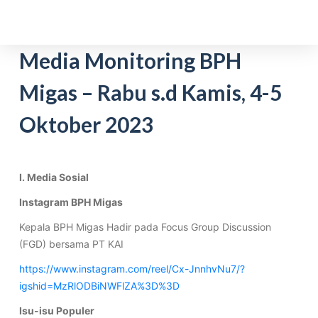
S
k
i
Media Monitoring BPH
p
Migas – Rabu s.d Kamis, 4-5
t
o
Oktober 2023
c
o
n
t
I. Media Sosial
e
Instagram BPH Migas
n
Kepala BPH Migas Hadir pada Focus Group Discussion
t
(FGD) bersama PT KAI
https://www.instagram.com/reel/Cx-JnnhvNu7/?
igshid=MzRlODBiNWFlZA%3D%3D
Isu-isu Populer