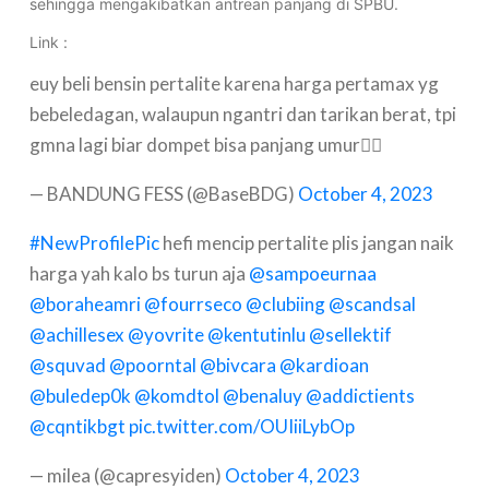
sehingga mengakibatkan antrean panjang di SPBU.
Link :
euy beli bensin pertalite karena harga pertamax yg
bebeledagan, walaupun ngantri dan tarikan berat, tpi
gmna lagi biar dompet bisa panjang umur😮‍💨
— BANDUNG FESS (@BaseBDG)
October 4, 2023
#NewProfilePic
hefi mencip pertalite plis jangan naik
harga yah kalo bs turun aja
@sampoeurnaa
@boraheamri
@fourrseco
@cIubiing
@scandsal
@achillesex
@yovrite
@kentutinlu
@sellektif
@squvad
@poorntal
@bivcara
@kardioan
@buledep0k
@komdtol
@benaluy
@addictients
@cqntikbgt
pic.twitter.com/OUIiiLybOp
— milea (@capresyiden)
October 4, 2023