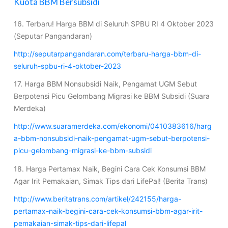
Kuota BBM Bersubsidi
16. Terbaru! Harga BBM di Seluruh SPBU RI 4 Oktober 2023
(Seputar Pangandaran)
http://seputarpangandaran.com/terbaru-harga-bbm-di-
seluruh-spbu-ri-4-oktober-2023
17. Harga BBM Nonsubsidi Naik, Pengamat UGM Sebut
Berpotensi Picu Gelombang Migrasi ke BBM Subsidi (Suara
Merdeka)
http://www.suaramerdeka.com/ekonomi/0410383616/harg
a-bbm-nonsubsidi-naik-pengamat-ugm-sebut-berpotensi-
picu-gelombang-migrasi-ke-bbm-subsidi
18. Harga Pertamax Naik, Begini Cara Cek Konsumsi BBM
Agar Irit Pemakaian, Simak Tips dari LifePal! (Berita Trans)
http://www.beritatrans.com/artikel/242155/harga-
pertamax-naik-begini-cara-cek-konsumsi-bbm-agar-irit-
pemakaian-simak-tips-dari-lifepal