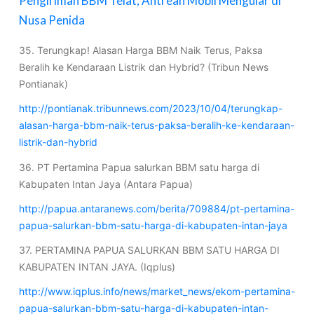
Pengiriman BBM Telat, Antrean Mobil Mengular di
Nusa Penida
35. Terungkap! Alasan Harga BBM Naik Terus, Paksa
Beralih ke Kendaraan Listrik dan Hybrid? (Tribun News
Pontianak)
http://pontianak.tribunnews.com/2023/10/04/terungkap-
alasan-harga-bbm-naik-terus-paksa-beralih-ke-kendaraan-
listrik-dan-hybrid
36. PT Pertamina Papua salurkan BBM satu harga di
Kabupaten Intan Jaya (Antara Papua)
http://papua.antaranews.com/berita/709884/pt-pertamina-
papua-salurkan-bbm-satu-harga-di-kabupaten-intan-jaya
37. PERTAMINA PAPUA SALURKAN BBM SATU HARGA DI
KABUPATEN INTAN JAYA. (Iqplus)
http://www.iqplus.info/news/market_news/ekom-pertamina-
papua-salurkan-bbm-satu-harga-di-kabupaten-intan-