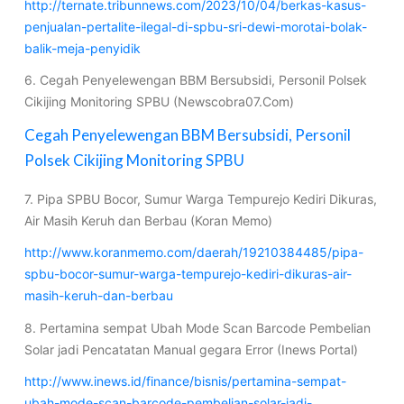
http://ternate.tribunnews.com/2023/10/04/berkas-kasus-
penjualan-pertalite-ilegal-di-spbu-sri-dewi-morotai-bolak-
balik-meja-penyidik
6. Cegah Penyelewengan BBM Bersubsidi, Personil Polsek
Cikijing Monitoring SPBU (Newscobra07.Com)
Cegah Penyelewengan BBM Bersubsidi, Personil
Polsek Cikijing Monitoring SPBU
7. Pipa SPBU Bocor, Sumur Warga Tempurejo Kediri Dikuras,
Air Masih Keruh dan Berbau (Koran Memo)
http://www.koranmemo.com/daerah/19210384485/pipa-
spbu-bocor-sumur-warga-tempurejo-kediri-dikuras-air-
masih-keruh-dan-berbau
8. Pertamina sempat Ubah Mode Scan Barcode Pembelian
Solar jadi Pencatatan Manual gegara Error (Inews Portal)
http://www.inews.id/finance/bisnis/pertamina-sempat-
ubah-mode-scan-barcode-pembelian-solar-jadi-