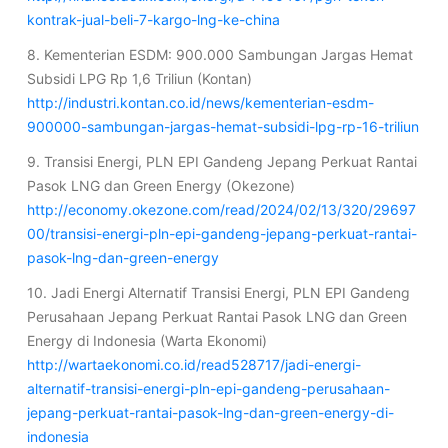
kontrak-jual-beli-7-kargo-lng-ke-china
8. Kementerian ESDM: 900.000 Sambungan Jargas Hemat
Subsidi LPG Rp 1,6 Triliun (Kontan)
http://industri.kontan.co.id/news/kementerian-esdm-
900000-sambungan-jargas-hemat-subsidi-lpg-rp-16-triliun
9. Transisi Energi, PLN EPI Gandeng Jepang Perkuat Rantai
Pasok LNG dan Green Energy (Okezone)
http://economy.okezone.com/read/2024/02/13/320/29697
00/transisi-energi-pln-epi-gandeng-jepang-perkuat-rantai-
pasok-lng-dan-green-energy
10. Jadi Energi Alternatif Transisi Energi, PLN EPI Gandeng
Perusahaan Jepang Perkuat Rantai Pasok LNG dan Green
Energy di Indonesia (Warta Ekonomi)
http://wartaekonomi.co.id/read528717/jadi-energi-
alternatif-transisi-energi-pln-epi-gandeng-perusahaan-
jepang-perkuat-rantai-pasok-lng-dan-green-energy-di-
indonesia