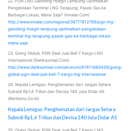
22. PGN LNG Gandeng Hoegh Lampung Optimalkan
Pengelolaan Terminal LNG Terapung, Pasok Gas ke
Berbagai Lokasi, Mana Saja? (Innalar.Com)
http://www.innalar.com/regional/36711812769/pgn-lng-
gandeng-hoegh-lampung-optimalkan-pengelolaan-
terminal-lng-terapung-pasok-gas-ke-berbagai-lokasi-
mana-saja
23. Going Global, PGN Deal Jual Beli 7 Kargo LNG
Internasional (Detiksumsel.Com)
http://www.detiksumsel.com/ekonomi/97411860429/going-
global-pgn-deal-jual-beli-7-kargo-lng-internasional
24. Kepala Lemigas: Penghematan dari Jargas Setara
Subsidi Rp1,6 Triliun dan Devisa 140 Juta Dolar AS
(Beritamu.Co.Id)
Kepala Lemigas: Penghematan dari Jargas Setara
Subsidi Rp1,6 Triliun dan Devisa 140 Juta Dolar AS
25. Going Global, PGN Deal Jual Beli 7 Kargo LNG