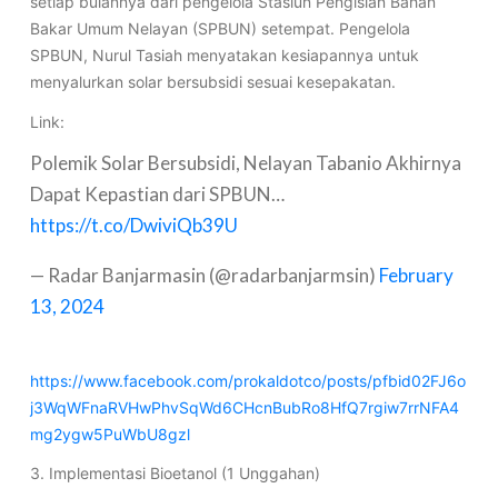
setiap bulannya dari pengelola Stasiun Pengisian Bahan
Bakar Umum Nelayan (SPBUN) setempat. Pengelola
SPBUN, Nurul Tasiah menyatakan kesiapannya untuk
menyalurkan solar bersubsidi sesuai kesepakatan.
Link:
Polemik Solar Bersubsidi, Nelayan Tabanio Akhirnya
Dapat Kepastian dari SPBUN…
https://t.co/DwiviQb39U
— Radar Banjarmasin (@radarbanjarmsin)
February
13, 2024
https://www.facebook.com/prokaldotco/posts/pfbid02FJ6o
j3WqWFnaRVHwPhvSqWd6CHcnBubRo8HfQ7rgiw7rrNFA4
mg2ygw5PuWbU8gzl
3. Implementasi Bioetanol (1 Unggahan)