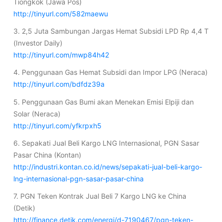
Tiongkok (Jawa Pos)
http://tinyurl.com/582maewu
3. 2,5 Juta Sambungan Jargas Hemat Subsidi LPD Rp 4,4 T
(Investor Daily)
http://tinyurl.com/mwp84h42
4. Penggunaan Gas Hemat Subsidi dan Impor LPG (Neraca)
http://tinyurl.com/bdfdz39a
5. Penggunaan Gas Bumi akan Menekan Emisi Elpiji dan
Solar (Neraca)
http://tinyurl.com/yfkrpxh5
6. Sepakati Jual Beli Kargo LNG Internasional, PGN Sasar
Pasar China (Kontan)
http://industri.kontan.co.id/news/sepakati-jual-beli-kargo-
lng-internasional-pgn-sasar-pasar-china
7. PGN Teken Kontrak Jual Beli 7 Kargo LNG ke China
(Detik)
http://finance.detik.com/energi/d-7190467/pgn-teken-