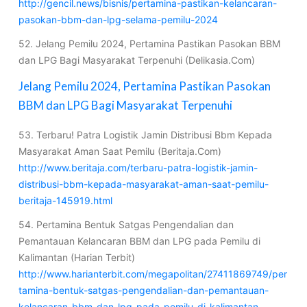
http://gencil.news/bisnis/pertamina-pastikan-kelancaran-
pasokan-bbm-dan-lpg-selama-pemilu-2024
52. Jelang Pemilu 2024, Pertamina Pastikan Pasokan BBM
dan LPG Bagi Masyarakat Terpenuhi (Delikasia.Com)
Jelang Pemilu 2024, Pertamina Pastikan Pasokan
BBM dan LPG Bagi Masyarakat Terpenuhi
53. Terbaru! Patra Logistik Jamin Distribusi Bbm Kepada
Masyarakat Aman Saat Pemilu (Beritaja.Com)
http://www.beritaja.com/terbaru-patra-logistik-jamin-
distribusi-bbm-kepada-masyarakat-aman-saat-pemilu-
beritaja-145919.html
54. Pertamina Bentuk Satgas Pengendalian dan
Pemantauan Kelancaran BBM dan LPG pada Pemilu di
Kalimantan (Harian Terbit)
http://www.harianterbit.com/megapolitan/27411869749/per
tamina-bentuk-satgas-pengendalian-dan-pemantauan-
kelancaran-bbm-dan-lpg-pada-pemilu-di-kalimantan