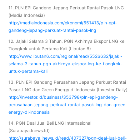
11. PLN EPI Gandeng Jepang Perkuat Rantai Pasok LNG
(Media Indonesia)
http://mediaindonesia.com/ekonomi/651413/pln-epi-
gandeng-jepang-perkuat-rantai-pasok-lng
12. Jajaki Selama 3 Tahun, PGN Akhirnya Ekspor LNG ke
Tiongkok untuk Pertama Kali (Liputan 6)
http://www.liputan6.com/regional/read/5526632/jajaki-
selama-3-tahun-pgn-akhirnya-ekspor-lng-ke-tiongkok-
untuk-pertama-kali
13. PLN EPI Gandeng Perusahaan Jepang Perkuat Rantai
Pasok LNG dan Green Energy di Indonesia (Investor Daily)
http://investor.id/business/353798/pln-epi-gandeng-
perusahaan-jepang-perkuat-rantai-pasok-lng-dan-green-
energy-di-indonesia
14. PGN Deal Jual Beli LNG Internasional
(Surabaya.Inews.Id)
http://surabaya.inews.id/read/407327/pgn-deal-jual-beli-