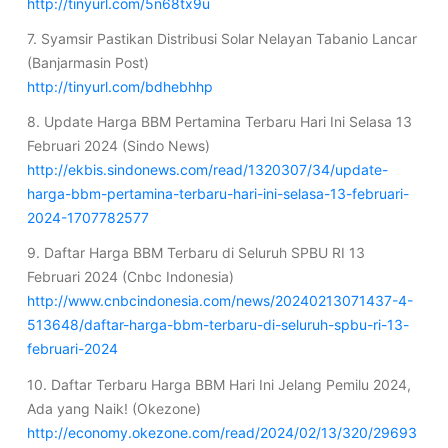
http://tinyurl.com/5n68tx9u
7. Syamsir Pastikan Distribusi Solar Nelayan Tabanio Lancar
(Banjarmasin Post)
http://tinyurl.com/bdhebhhp
8. Update Harga BBM Pertamina Terbaru Hari Ini Selasa 13
Februari 2024 (Sindo News)
http://ekbis.sindonews.com/read/1320307/34/update-
harga-bbm-pertamina-terbaru-hari-ini-selasa-13-februari-
2024-1707782577
9. Daftar Harga BBM Terbaru di Seluruh SPBU RI 13
Februari 2024 (Cnbc Indonesia)
http://www.cnbcindonesia.com/news/20240213071437-4-
513648/daftar-harga-bbm-terbaru-di-seluruh-spbu-ri-13-
februari-2024
10. Daftar Terbaru Harga BBM Hari Ini Jelang Pemilu 2024,
Ada yang Naik! (Okezone)
http://economy.okezone.com/read/2024/02/13/320/29693