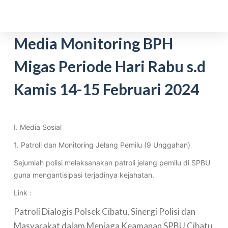
S
k
i
Media Monitoring BPH
p
Migas Periode Hari Rabu s.d
t
o
Kamis 14-15 Februari 2024
c
o
n
t
I. Media Sosial
e
1. Patroli dan Monitoring Jelang Pemilu (9 Unggahan)
n
Sejumlah polisi melaksanakan patroli jelang pemilu di SPBU
t
guna mengantisipasi terjadinya kejahatan.
Link :
Patroli Dialogis Polsek Cibatu, Sinergi Polisi dan
Masyarakat dalam Menjaga Keamanan SPBU Cibatu