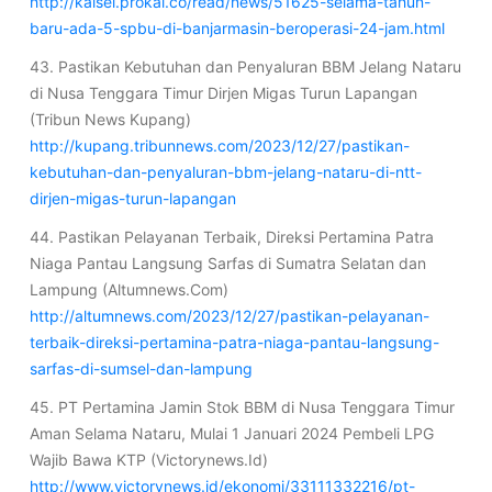
http://kalsel.prokal.co/read/news/51625-selama-tahun-
baru-ada-5-spbu-di-banjarmasin-beroperasi-24-jam.html
43. Pastikan Kebutuhan dan Penyaluran BBM Jelang Nataru
di Nusa Tenggara Timur Dirjen Migas Turun Lapangan
(Tribun News Kupang)
http://kupang.tribunnews.com/2023/12/27/pastikan-
kebutuhan-dan-penyaluran-bbm-jelang-nataru-di-ntt-
dirjen-migas-turun-lapangan
44. Pastikan Pelayanan Terbaik, Direksi Pertamina Patra
Niaga Pantau Langsung Sarfas di Sumatra Selatan dan
Lampung (Altumnews.Com)
http://altumnews.com/2023/12/27/pastikan-pelayanan-
terbaik-direksi-pertamina-patra-niaga-pantau-langsung-
sarfas-di-sumsel-dan-lampung
45. PT Pertamina Jamin Stok BBM di Nusa Tenggara Timur
Aman Selama Nataru, Mulai 1 Januari 2024 Pembeli LPG
Wajib Bawa KTP (Victorynews.Id)
http://www.victorynews.id/ekonomi/33111332216/pt-