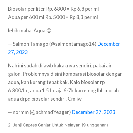
Biosolar per liter Rp. 6800 = Rp 6,8 per ml
Aqua per 600 ml Rp. 5000 = Rp 8,3 per ml
lebih mahal Aqua 😔
— Salmon Tamago (@salmontamago14)
December
27, 2023
Nah ini sudah dijawb kakaknya sendiri, pakai air
galon. Problemnya disini komparasi biosolar dengan
aqua, kan kurang tepat kak. Kalo biosolar rp
6.800/ltr, aqua 1.5 ltr aja 6-7k kan emng lbh murah
aqua drpd biosolar sendiri. Cmiiw
— normm (@achmadYeager)
December 27, 2023
2. Janji Capres Ganjar Untuk Nelayan (9 unggahan)