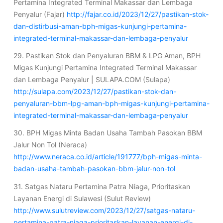
Pertamina Integrated Terminal Makassar dan Lembaga
Penyalur (Fajar)
http://fajar.co.id/2023/12/27/pastikan-stok-
dan-distirbusi-aman-bph-migas-kunjungi-pertamina-
integrated-terminal-makassar-dan-lembaga-penyalur
29. Pastikan Stok dan Penyaluran BBM & LPG Aman, BPH
Migas Kunjungi Pertamina Integrated Terminal Makassar
dan Lembaga Penyalur | SULAPA.COM (Sulapa)
http://sulapa.com/2023/12/27/pastikan-stok-dan-
penyaluran-bbm-lpg-aman-bph-migas-kunjungi-pertamina-
integrated-terminal-makassar-dan-lembaga-penyalur
30. BPH Migas Minta Badan Usaha Tambah Pasokan BBM
Jalur Non Tol (Neraca)
http://www.neraca.co.id/article/191777/bph-migas-minta-
badan-usaha-tambah-pasokan-bbm-jalur-non-tol
31. Satgas Nataru Pertamina Patra Niaga, Prioritaskan
Layanan Energi di Sulawesi (Sulut Review)
http://www.sulutreview.com/2023/12/27/satgas-nataru-
pertamina-patra-niaga-prioritaskan-layanan-energi-di-