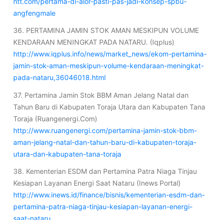
ntt.com/pertama-di-alor-pasti-pas-jadi-konsep-spbu-
angfengmale
36. PERTAMINA JAMIN STOK AMAN MESKIPUN VOLUME
KENDARAAN MENINGKAT PADA NATARU. (Iqplus)
http://www.iqplus.info/news/market_news/ekom-pertamina-
jamin-stok-aman-meskipun-volume-kendaraan-meningkat-
pada-nataru,36046018.html
37. Pertamina Jamin Stok BBM Aman Jelang Natal dan
Tahun Baru di Kabupaten Toraja Utara dan Kabupaten Tana
Toraja (Ruangenergi.Com)
http://www.ruangenergi.com/pertamina-jamin-stok-bbm-
aman-jelang-natal-dan-tahun-baru-di-kabupaten-toraja-
utara-dan-kabupaten-tana-toraja
38. Kementerian ESDM dan Pertamina Patra Niaga Tinjau
Kesiapan Layanan Energi Saat Nataru (Inews Portal)
http://www.inews.id/finance/bisnis/kementerian-esdm-dan-
pertamina-patra-niaga-tinjau-kesiapan-layanan-energi-
saat-nataru