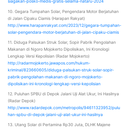
siagakan-posko-medis-gratis-selama-nataru-2024
10. Gegara Tumpahan Solar, Pengendara Motor Berjatuhan
di Jalan Cipaku Ciamis (Harapan Rakyat)
http://www.harapanrakyat.com/2023/12/gegara-tumpahan-
solar-pengendara-motor-berjatuhan-di-jalan-cipaku-ciamis
11. Diduga Palsukan Struk Solar, Sopir Pabrik Pengolahan
Makanan di Ngoro Mojokerto Dipolisikan, Ini Kronologi
Lengkap Versi Kepolisian (Radar Mojokerto)
http://radarmojokerto.jawapos.com/hukum-
kriminal/823660605/diduga-palsukan-struk-solar-sopir-
pabrik-pengolahan-makanan-di-ngoro-mojokerto-
dipolisikan-ini-kronologi-lengkap-versi-kepolisian
12. Puluhan SPBU di Depok Jalani Uji Alat Ukur, Ini Hasilnya
(Radar Depok)
http://www.radardepok.com/metropolis/94611323952/pulu
han-spbu-di-depok-jalani-uji-alat-ukur-ini-hasilnya
13. Utang Solar di Pertamina Rp30 Juta, DLHK Majene