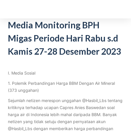
S
k
i
Media Monitoring BPH
p
Migas Periode Hari Rabu s.d
t
o
Kamis 27-28 Desember 2023
c
o
n
t
I. Media Sosial
e
1. Polemik Perbandingan Harga BBM Dengan Air Mineral
n
(373 unggahan)
t
Sejumlah netizen merespon unggahan @Hasbil_Lbs tentang
kritiknya terhadap ucapan Capres Anies Baswedan soal
harga air di Indonesia lebih mahal daripada BBM. Banyak
netizen yang tidak setuju dengan pernyataan akun
@Hasbil_Lbs dengan memberikan harga perbandingan