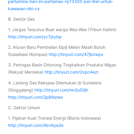
pertamina-hari-ini-pertamax-rp13350-per-liter-untuk-
kawasan-dki-cs
B. Sektor Gas
1. Jargas Terputus Buat warga Was-Was (Tribun Kaltim)
http://tinyurl.com/yc7jzybp
2. Aturan Baru Pembelian Elpiji Melon Masih Butuh
Sosialisasi (Kompas)
http://tinyurl.com/47jbzwpx
3. Petrogas Basin Didorong Tingkatkan Produksi Migas
(Rakyat Merdeka)
http://tinyurl.com/2vpc4ezr
4. Ladang Gas Raksasa Ditemukan di Sumatera
(Singgalang)
http://tinyurl.com/mr2u59jh
http://tinyurl.com/2p89snex
C. Sektor Umum
1. Pijakan Kuat Transisi Energi (Bisnis Indonesia)
http://tinyurl.com/4bv6ye2e