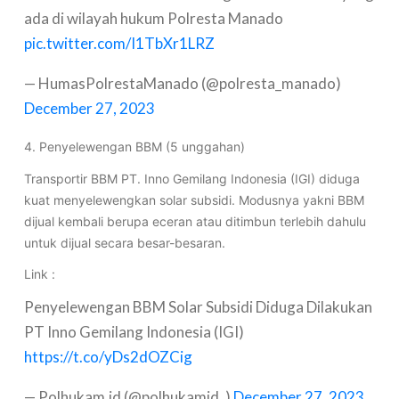
ada di wilayah hukum Polresta Manado
pic.twitter.com/I1TbXr1LRZ
— HumasPolrestaManado (@polresta_manado)
December 27, 2023
4. Penyelewengan BBM (5 unggahan)
Transportir BBM PT. Inno Gemilang Indonesia (IGI) diduga
kuat menyelewengkan solar subsidi. Modusnya yakni BBM
dijual kembali berupa eceran atau ditimbun terlebih dahulu
untuk dijual secara besar-besaran.
Link :
Penyelewengan BBM Solar Subsidi Diduga Dilakukan
PT Inno Gemilang Indonesia (IGI)
https://t.co/yDs2dOZCig
— Polhukam.id (@polhukamid_)
December 27, 2023