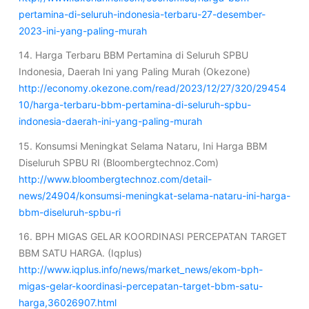
pertamina-di-seluruh-indonesia-terbaru-27-desember-
2023-ini-yang-paling-murah
14. Harga Terbaru BBM Pertamina di Seluruh SPBU
Indonesia, Daerah Ini yang Paling Murah (Okezone)
http://economy.okezone.com/read/2023/12/27/320/29454
10/harga-terbaru-bbm-pertamina-di-seluruh-spbu-
indonesia-daerah-ini-yang-paling-murah
15. Konsumsi Meningkat Selama Nataru, Ini Harga BBM
Diseluruh SPBU RI (Bloombergtechnoz.Com)
http://www.bloombergtechnoz.com/detail-
news/24904/konsumsi-meningkat-selama-nataru-ini-harga-
bbm-diseluruh-spbu-ri
16. BPH MIGAS GELAR KOORDINASI PERCEPATAN TARGET
BBM SATU HARGA. (Iqplus)
http://www.iqplus.info/news/market_news/ekom-bph-
migas-gelar-koordinasi-percepatan-target-bbm-satu-
harga,36026907.html