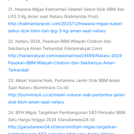
21. Hiswana Migas Kalimantan Selatan Sebut Stok BBM dan
LPG 3 Kg Aman saat Nataru (Kalimantan Post)
http://kalimantanpost.com/2023/12/hiswana-migas-kalsel-
sebut-stok-bbm-dan-lpg-3-kg-aman-saat-nataru
22. Nataru 2024, Pasokan BBM Wilayah Cirebon dan
Sekitarnya Aman Terkendali (Harianrakyat.Com)
http://harianrakyat.com/nasional/read/4699/Nataru-2024-
Pasokan-BBM-Wilayah-Cirebon-dan-Sekitarnya-Aman-
Terkendali
23. Meski Volume Naik, Pertamina Jamin Stok BBM Aman
Saat Nataru (Bumntrack.Co.Id)
http://bumntrack.co.id/meski-volume-naik-pertamina-jamin-
stok-bbm-aman-saat-nataru
24. BPH Migas Targetkan Pembangunan 583 Penyalur BBM
Satu Harga hingga 2024 (Garudanews24.Id)
http://garudanews24.id/ekonomi/bph-migas-targetkan-
pembangunan-583-penyalur-bbm-satu-harga-hingga-