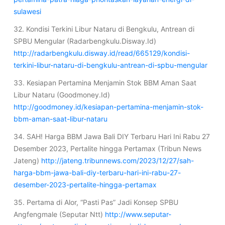
sulawesi
32. Kondisi Terkini Libur Nataru di Bengkulu, Antrean di
SPBU Mengular (Radarbengkulu.Disway.Id)
http://radarbengkulu.disway.id/read/665129/kondisi-
terkini-libur-nataru-di-bengkulu-antrean-di-spbu-mengular
33. Kesiapan Pertamina Menjamin Stok BBM Aman Saat
Libur Nataru (Goodmoney.Id)
http://goodmoney.id/kesiapan-pertamina-menjamin-stok-
bbm-aman-saat-libur-nataru
34. SAH! Harga BBM Jawa Bali DIY Terbaru Hari Ini Rabu 27
Desember 2023, Pertalite hingga Pertamax (Tribun News
Jateng)
http://jateng.tribunnews.com/2023/12/27/sah-
harga-bbm-jawa-bali-diy-terbaru-hari-ini-rabu-27-
desember-2023-pertalite-hingga-pertamax
35. Pertama di Alor, “Pasti Pas” Jadi Konsep SPBU
Angfengmale (Seputar Ntt)
http://www.seputar-