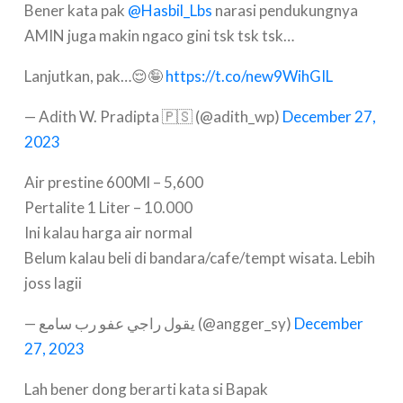
Bener kata pak
@Hasbil_Lbs
narasi pendukungnya
AMIN juga makin ngaco gini tsk tsk tsk…
Lanjutkan, pak…😌🤪
https://t.co/new9WihGIL
— Adith W. Pradipta 🇵🇸 (@adith_wp)
December 27,
2023
Air prestine 600Ml – 5,600
Pertalite 1 Liter – 10.000
Ini kalau harga air normal
Belum kalau beli di bandara/cafe/tempt wisata. Lebih
joss lagii
— يقول راجي عفو رب سامع (@angger_sy)
December
27, 2023
Lah bener dong berarti kata si Bapak