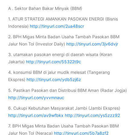
A . Sektor Bahan Bakar Minyak (BBM)
1. ATUR STRATEGI AMANKAN PASOKAN ENERGI (Bisnis
Indonesia)
http://tinyurl.com/2ua48scr
2. BPH Migas Minta Badan Usaha Tambah Pasokan BBM
Jalur Non Tol (Investor Daily)
http://tinyurl.com/3jv6dvjr
3. utamakan pasokan energi di daerah wisata (Koran
Jakarta)
http://tinyurl.com/55322t9c
4. konsumsi BBM di jalur mudik melesat (Tangerang
Ekspres)
http://tinyurl.com/ydb5zj6z
5. Pastikan Pasokan dan Distribusi BBM Aman (Radar Jogja)
http://tinyurl.com/yvvmnauc
6. Cukupi Kebutuhan Masyarakat Jambi (Jambi Ekspres)
http://tinyurl.com/av9wfbkx
http://tinyurl.com/ys5zzz92
7. BPH Migas Minta Badan Usaha Tambah Pasokan BBM
Jalur Non Tol (Neraca)
http://tinyurl.com/5b7a8zf2