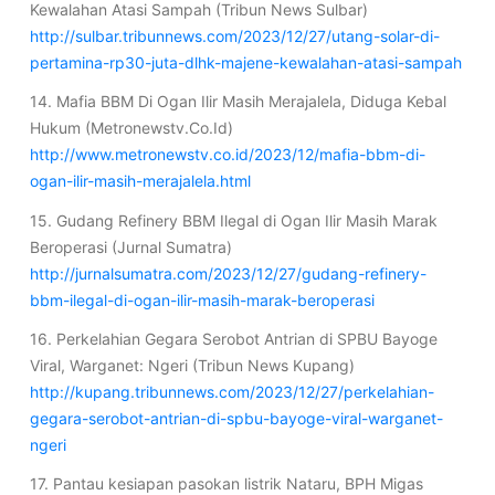
Kewalahan Atasi Sampah (Tribun News Sulbar)
http://sulbar.tribunnews.com/2023/12/27/utang-solar-di-
pertamina-rp30-juta-dlhk-majene-kewalahan-atasi-sampah
14. Mafia BBM Di Ogan Ilir Masih Merajalela, Diduga Kebal
Hukum (Metronewstv.Co.Id)
http://www.metronewstv.co.id/2023/12/mafia-bbm-di-
ogan-ilir-masih-merajalela.html
15. Gudang Refinery BBM Ilegal di Ogan Ilir Masih Marak
Beroperasi (Jurnal Sumatra)
http://jurnalsumatra.com/2023/12/27/gudang-refinery-
bbm-ilegal-di-ogan-ilir-masih-marak-beroperasi
16. Perkelahian Gegara Serobot Antrian di SPBU Bayoge
Viral, Warganet: Ngeri (Tribun News Kupang)
http://kupang.tribunnews.com/2023/12/27/perkelahian-
gegara-serobot-antrian-di-spbu-bayoge-viral-warganet-
ngeri
17. Pantau kesiapan pasokan listrik Nataru, BPH Migas