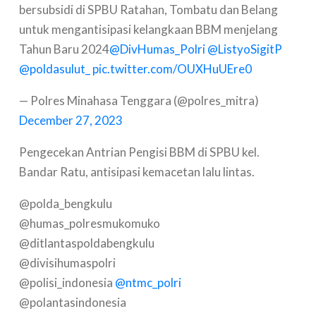
bersubsidi di SPBU Ratahan, Tombatu dan Belang
untuk mengantisipasi kelangkaan BBM menjelang
Tahun Baru 2024
@DivHumas_Polri
@ListyoSigitP
@poldasulut_
pic.twitter.com/OUXHuUEre0
— Polres Minahasa Tenggara (@polres_mitra)
December 27, 2023
Pengecekan Antrian Pengisi BBM di SPBU kel.
Bandar Ratu, antisipasi kemacetan lalu lintas.
@polda_bengkulu
@humas_polresmukomuko
@ditlantaspoldabengkulu
@divisihumaspolri
@polisi_indonesia
@ntmc_polri
@polantasindonesia