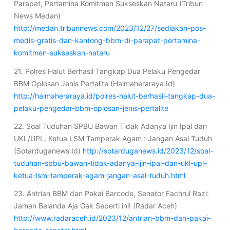
Parapat, Pertamina Komitmen Sukseskan Nataru (Tribun
News Medan)
http://medan.tribunnews.com/2023/12/27/sediakan-pos-
medis-gratis-dan-kantong-bbm-di-parapat-pertamina-
komitmen-sukseskan-nataru
21. Polres Halut Berhasil Tangkap Dua Pelaku Pengedar
BBM Oplosan Jenis Pertalite (Halmaheraraya.Id)
http://halmaheraraya.id/polres-halut-berhasil-tangkap-dua-
pelaku-pengedar-bbm-oplosan-jenis-pertalite
22. Soal Tuduhan SPBU Bawan Tidak Adanya Ijin Ipal dan
UKL/UPL, Ketua LSM Tamperak Agam : Jangan Asal Tuduh
(Sotarduganews.Id)
http://sotarduganews.id/2023/12/soal-
tuduhan-spbu-bawan-tidak-adanya-ijin-ipal-dan-ukl-upl-
ketua-lsm-tamperak-agam-jangan-asal-tuduh.html
23. Antrian BBM dan Pakai Barcode, Senator Fachrul Razi:
Jaman Belanda Aja Gak Seperti ini! (Radar Aceh)
http://www.radaraceh.id/2023/12/antrian-bbm-dan-pakai-