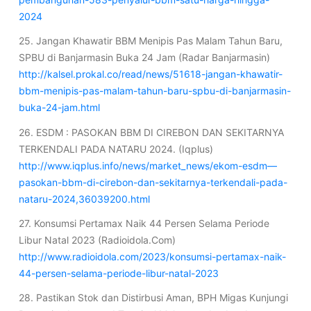
2024
25. Jangan Khawatir BBM Menipis Pas Malam Tahun Baru,
SPBU di Banjarmasin Buka 24 Jam (Radar Banjarmasin)
http://kalsel.prokal.co/read/news/51618-jangan-khawatir-
bbm-menipis-pas-malam-tahun-baru-spbu-di-banjarmasin-
buka-24-jam.html
26. ESDM : PASOKAN BBM DI CIREBON DAN SEKITARNYA
TERKENDALI PADA NATARU 2024. (Iqplus)
http://www.iqplus.info/news/market_news/ekom-esdm—
pasokan-bbm-di-cirebon-dan-sekitarnya-terkendali-pada-
nataru-2024,36039200.html
27. Konsumsi Pertamax Naik 44 Persen Selama Periode
Libur Natal 2023 (Radioidola.Com)
http://www.radioidola.com/2023/konsumsi-pertamax-naik-
44-persen-selama-periode-libur-natal-2023
28. Pastikan Stok dan Distirbusi Aman, BPH Migas Kunjungi