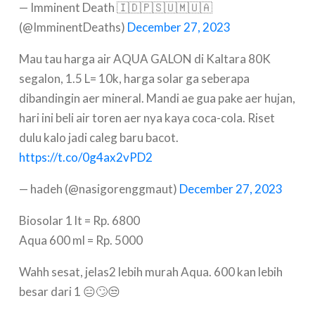
— Imminent Death 🇮🇩🇵🇸🇺🇲🇺🇦
(@ImminentDeaths)
December 27, 2023
Mau tau harga air AQUA GALON di Kaltara 80K
segalon, 1.5 L= 10k, harga solar ga seberapa
dibandingin aer mineral. Mandi ae gua pake aer hujan,
hari ini beli air toren aer nya kaya coca-cola. Riset
dulu kalo jadi caleg baru bacot.
https://t.co/0g4ax2vPD2
— hadeh (@nasigorenggmaut)
December 27, 2023
Biosolar 1 lt = Rp. 6800
Aqua 600 ml = Rp. 5000
Wahh sesat, jelas2 lebih murah Aqua. 600 kan lebih
besar dari 1 😑🙄😒