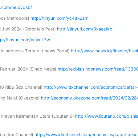
url.com/mubvdsbf
os Metropolis)
http://tinyurl.com/yc48k2am
i Juni 2024 (Gorontalo Post)
http://tinyurl.com/3xaestkc
tp://tinyurl.com/ycjxuk7w
h Indonesia Terbaru (Inews Portal)
http://www.inews.id/finance/bis
 Februari 2024 (Sindo News)
http://ekbis.sindonews.com/read/1330
p10 Ribu (Idx Channel)
http://www.idxchannel.com/economics/daftar-h
ang Naik! (Okezone)
http://economy.okezone.com/read/2024/02/2
 Krayan Kalimantan Utara (Liputan 6)
http://www.liputan6.com/bisn
rbo (Idx Channel)
http://www.idxchannel.com/economics/kapal-pese