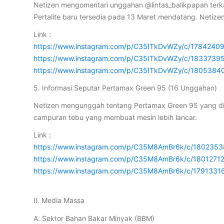
Netizen mengomentari unggahan @lintas_balikpapan terka
Pertalite baru tersedia pada 13 Maret mendatang. Netize
Link :
https://www.instagram.com/p/C35ITkDvWZy/c/1784240
https://www.instagram.com/p/C35ITkDvWZy/c/183373
https://www.instagram.com/p/C35ITkDvWZy/c/180538
5. Informasi Seputar Pertamax Green 95 (16 Unggahan)
Netizen mengunggah tentang Pertamax Green 95 yang dilu
campuran tebu yang membuat mesin lebih lancar.
Link :
https://www.instagram.com/p/C35M8AmBr6k/c/180235
https://www.instagram.com/p/C35M8AmBr6k/c/1801271
https://www.instagram.com/p/C35M8AmBr6k/c/179133
II. Media Massa
A. Sektor Bahan Bakar Minyak (BBM)