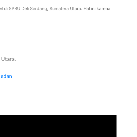
di SPBU Deli Serdang, Sumatera Utara. Hal ini karena
 Utara.
medan