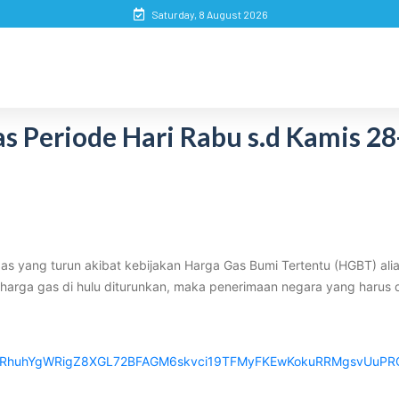
Saturday, 8 August 2026
 Periode Hari Rabu s.d Kamis 28
 yang turun akibat kebijakan Harga Gas Bumi Tertentu (HGBT) alias 
ka harga gas di hulu diturunkan, maka penerimaan negara yang harus d
bid02LRhuhYgWRigZ8XGL72BFAGM6skvci19TFMyFKEwKokuRRMgsvUuPR