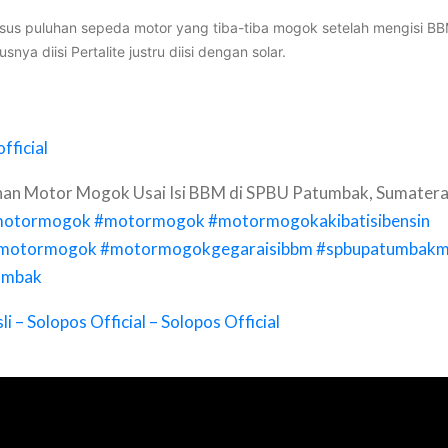
us puluhan sepeda motor yang tiba-tiba mogok setelah mengisi BBM 
a diisi Pertalite justru diisi dengan solar.
fficial
uhan Motor Mogok Usai Isi BBM di SPBU Patumbak, Sumatera
motormogok
#motormogok
#motormogokakibatisibensin
inmotormogok
#motormogokgegaraisibbm
#spbupatumbak
umbak
li – Solopos Official – Solopos Official