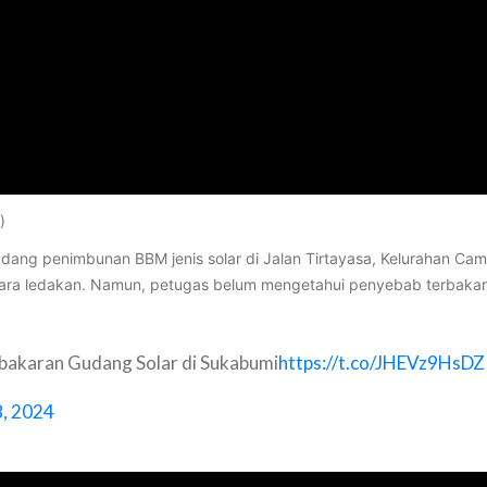
)
 gudang penimbunan BBM jenis solar di Jalan Tirtayasa, Kelurahan
uara ledakan. Namun, petugas belum mengetahui penyebab terbakar
akaran Gudang Solar di Sukabumi
https://t.co/JHEVz9HsDZ
8, 2024