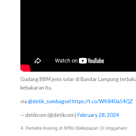
Gudang BBM jenis solar di Bandar Lampung terbaka
kebakaran itu.
via
@detik_sumbagsel
https://t.co/WK840a54QZ
— detikcom (@detikcom)
February 28, 2024
4. Pertalite Kosong di SPBU Balikpapan (3 Unggahan)