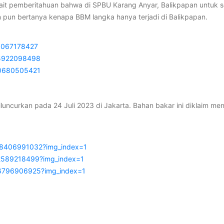
it pemberitahuan bahwa di SPBU Karang Anyar, Balikpapan untuk s
n pun bertanya kenapa BBM langka hanya terjadi di Balikpapan.
9067178427
95922098498
40680505421
ncurkan pada 24 Juli 2023 di Jakarta. Bahan bakar ini diklaim men
38406991032?img_index=1
2589218499?img_index=1
16796906925?img_index=1