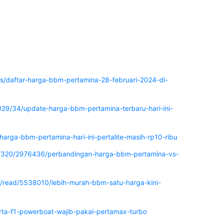
nis/daftar-harga-bbm-pertamina-28-februari-2024-di-
029/34/update-harga-bbm-pertamina-terbaru-hari-ini-
arga-bbm-pertamina-hari-ini-pertalite-masih-rp10-ribu
8/320/2976436/perbandingan-harga-bbm-pertamina-vs-
is/read/5538010/lebih-murah-bbm-satu-harga-kini-
rta-f1-powerboat-wajib-pakai-pertamax-turbo