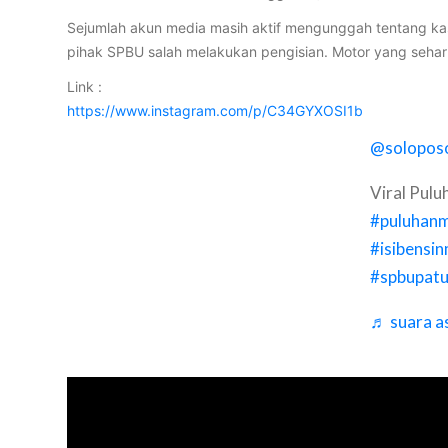
Sejumlah akun media masih aktif mengunggah tentang kas
pihak SPBU salah melakukan pengisian. Motor yang seharusny
Link :
https://www.instagram.com/p/C34GYXOSI1b
@soloposo
Viral Pul
#puluhan
#isibens
#spbupat
♬ suara as