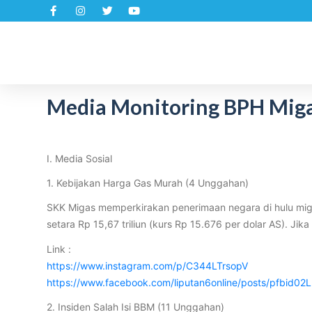
S
k
i
p
t
Media Monitoring BPH Migas
o
c
o
n
I. Media Sosial
t
1. Kebijakan Harga Gas Murah (4 Unggahan)
e
n
SKK Migas memperkirakan penerimaan negara di hulu migas
t
setara Rp 15,67 triliun (kurs Rp 15.676 per dolar AS).⁠ Ji
Link :
https://www.instagram.com/p/C344LTrsopV
https://www.facebook.com/liputan6online/posts/pf
2. Insiden Salah Isi BBM (11 Unggahan)