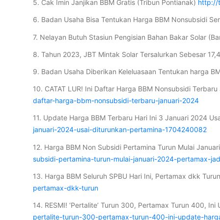
5. Cak Imin Janjikan BBM Gratis (Tribun Pontianak)
http:/
6. Badan Usaha Bisa Tentukan Harga BBM Nonsubsidi Sen
7. Nelayan Butuh Stasiun Pengisian Bahan Bakar Solar (B
8. Tahun 2023, JBT Mintak Solar Tersalurkan Sebesar 17,46
9. Badan Usaha Diberikan Keleluasaan Tentukan harga B
10. CATAT LUR! Ini Daftar Harga BBM Nonsubsidi Terbaru
daftar-harga-bbm-nonsubsidi-terbaru-januari-2024
11. Update Harga BBM Terbaru Hari Ini 3 Januari 2024 Us
januari-2024-usai-diturunkan-pertamina-1704240082
12. Harga BBM Non Subsidi Pertamina Turun Mulai Januari
subsidi-pertamina-turun-mulai-januari-2024-pertamax-jadi
13. Harga BBM Seluruh SPBU Hari Ini, Pertamax dkk Tur
pertamax-dkk-turun
14. RESMI! ‘Pertalite’ Turun 300, Pertamax Turun 400, I
pertalite-turun-300-pertamax-turun-400-ini-update-har