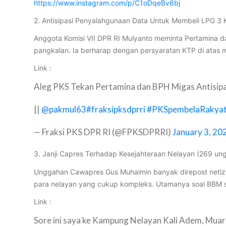
https://www.instagram.com/p/C1oDqeBv6bj
2. Antisipasi Penyalahgunaan Data Untuk Membeli LPG 3
Anggota Komisi VII DPR RI Mulyanto meminta Pertamina 
pangkalan. Ia berharap dengan persyaratan KTP di atas
Link :
Aleg PKS Tekan Pertamina dan BPH Migas Antisipa
||
@pakmul63
#fraksipksdprri
#PKSpembelaRakya
— Fraksi PKS DPR RI (@FPKSDPRRI)
January 3, 20
3. Janji Capres Terhadap Kesejahteraan Nelayan (269 un
Unggahan Cawapres Gus Muhaimin banyak direpost netiz
para nelayan yang cukup kompleks. Utamanya soal BBM sol
Link :
Sore ini saya ke Kampung Nelayan Kali Adem, Muar