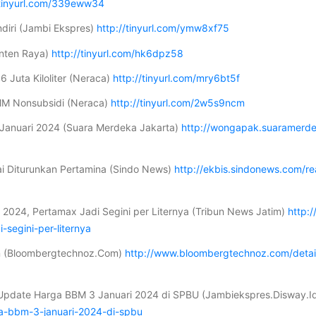
/tinyurl.com/339eww34
diri (Jambi Ekspres)
http://tinyurl.com/ymw8xf75
anten Raya)
http://tinyurl.com/hk6dpz58
 Juta Kiloliter (Neraca)
http://tinyurl.com/mry6bt5f
MM Nonsubsidi (Neraca)
http://tinyurl.com/2w5s9ncm
 Januari 2024 (Suara Merdeka Jakarta)
http://wongapak.suaramerde
ai Diturunkan Pertamina (Sindo News)
http://ekbis.sindonews.com/r
 2024, Pertamax Jadi Segini per Liternya (Tribun News Jatim)
http:
-segini-per-liternya
un (Bloombergtechnoz.Com)
http://www.bloombergtechnoz.com/detai
ni Update Harga BBM 3 Januari 2024 di SPBU (Jambiekspres.Disway.I
ga-bbm-3-januari-2024-di-spbu