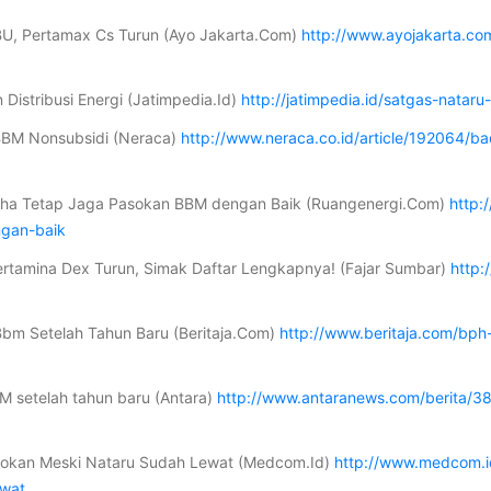
BU, Pertamax Cs Turun (Ayo Jakarta.Com)
http://www.ayojakarta.co
Distribusi Energi (Jatimpedia.Id)
http://jatimpedia.id/satgas-nataru
BBM Nonsubsidi (Neraca)
http://www.neraca.co.id/article/192064/
aha Tetap Jaga Pasokan BBM dengan Baik (Ruangenergi.Com)
http:
gan-baik
rtamina Dex Turun, Simak Daftar Lengkapnya! (Fajar Sumbar)
http
bm Setelah Tahun Baru (Beritaja.Com)
http://www.beritaja.com/bp
M setelah tahun baru (Antara)
http://www.antaranews.com/berita/
sokan Meski Nataru Sudah Lewat (Medcom.Id)
http://www.medcom.i
ewat