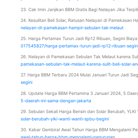
23. Cak Imin Janjikan BBM Gratis Bagi Nelayan Jika Terpil
24. Kesulitan Beli Solar, Ratusan Nelayan di Pamekasan 
nelayan-di-pamekasan-hampir-sebulan-tak-melaut
25. Harga Pertamax Turun Jadi Rp12 Ribuan, Segini Biaya
017545827/harga-pertamax-turun-jadi-rp12-ribuan-segin
26. Nelayan di Pamekasan Sebulan Tak Melaut karena Sul
pamekasan-sebulan-tak-melaut-karena-sulit-beli-solar-
27. Harga BBM Terbaru 2024 Mulai Januari Turun Jadi Se
segini
28. Update Harga BBM Pertamina 3 Januari 2024, 5 Daera
5-daerah-ini-sama-dengan-jakarta
29. Sebulan Sekali Harga Bensin dan Solar Berubah, YLKI
solar-berubah-ylki-wanti-wanti-spbu-begini
30. Kabar Gembira! Awal Tahun Harga BBM Mengalami Pe
awal-tahun-harga-bbm-mengalami-penurunan