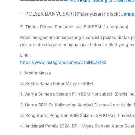
————————————
#Polreskarawang
pic.twitte
— POLSEK BANYUSARI (@BanyusariPolsek)
Janua
5. Tindak Pidana Penipuan Jual Beli BBM (1 unggahan)
Polisi mengamankan sepasang suami istri pelaku tindak p
pelapor atas dugaan penipuan jual beli solar fiktif yan
Link :
https://www.instagram.com/p/C1olNUaxtkz
II. Media Massa
A. Sektor Bahan Bakar Minyak (BBM)
1. Warga Sumatra Selatan Pilih BBM Nonsubsidi (Bisnis In
2. Harga BBM Se Kalimantan Kembali Disesuaikan (Kaltim 
3. Pengaturan Pengisian BBM Solar di SPBU Palu (Investor
4. Antisipasi Pemilu 2024, BPH Migas Siapkan Kuota Sola