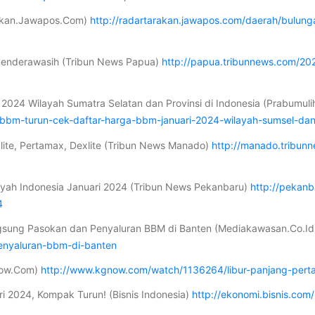
akan.Jawapos.Com)
http://radartarakan.jawapos.com/daerah/bulu
 Cenderawasih (Tribun News Papua)
http://papua.tribunnews.com/20
2024 Wilayah Sumatra Selatan dan Provinsi di Indonesia (Prabumuli
bbm-turun-cek-daftar-harga-bbm-januari-2024-wilayah-sumsel-dan-
lite, Pertamax, Dexlite (Tribun News Manado)
http://manado.tribun
layah Indonesia Januari 2024 (Tribun News Pekanbaru)
http://pekanb
4
gsung Pasokan dan Penyaluran BBM di Banten (Mediakawasan.Co.I
nyaluran-bbm-di-banten
gnow.Com)
http://www.kgnow.com/watch/1136264/libur-panjang-pert
ri 2024, Kompak Turun! (Bisnis Indonesia)
http://ekonomi.bisnis.co