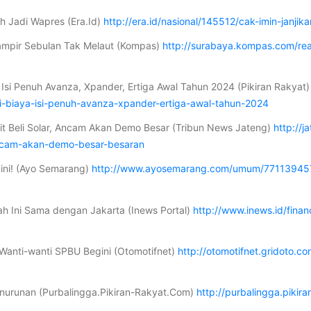
ih Jadi Wapres (Era.Id)
http://era.id/nasional/145512/cak-imin-janjik
Hampir Sebulan Tak Melaut (Kompas)
http://surabaya.kompas.com/rea
 Isi Penuh Avanza, Xpander, Ertiga Awal Tahun 2024 (Pikiran Rakyat
i-biaya-isi-penuh-avanza-xpander-ertiga-awal-tahun-2024
it Beli Solar, Ancam Akan Demo Besar (Tribun News Jateng)
http://
ancam-akan-demo-besar-besaran
gini! (Ayo Semarang)
http://www.ayosemarang.com/umum/7711394574/
h Ini Sama dengan Jakarta (Inews Portal)
http://www.inews.id/fina
 Wanti-wanti SPBU Begini (Otomotifnet)
http://otomotifnet.gridoto.
nurunan (Purbalingga.Pikiran-Rakyat.Com)
http://purbalingga.piki