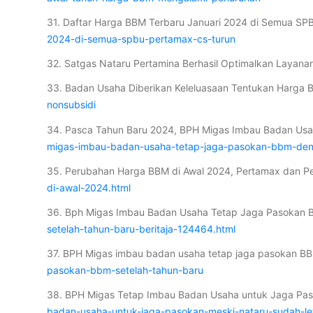
31. Daftar Harga BBM Terbaru Januari 2024 di Semua SP
2024-di-semua-spbu-pertamax-cs-turun
32. Satgas Nataru Pertamina Berhasil Optimalkan Layanan 
33. Badan Usaha Diberikan Keleluasaan Tentukan Harga 
nonsubsidi
34. Pasca Tahun Baru 2024, BPH Migas Imbau Badan Us
migas-imbau-badan-usaha-tetap-jaga-pasokan-bbm-den
35. Perubahan Harga BBM di Awal 2024, Pertamax dan Pe
di-awal-2024.html
36. Bph Migas Imbau Badan Usaha Tetap Jaga Pasokan B
setelah-tahun-baru-beritaja-124464.html
37. BPH Migas imbau badan usaha tetap jaga pasokan BB
pasokan-bbm-setelah-tahun-baru
38. BPH Migas Tetap Imbau Badan Usaha untuk Jaga Pa
badan-usaha-untuk-jaga-pasokan-meski-nataru-sudah-l