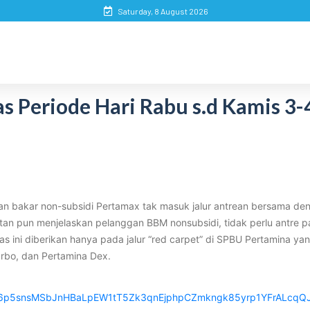
Saturday, 8 August 2026
 Periode Hari Rabu s.d Kamis 3-
han bakar non-subsidi Pertamax tak masuk jalur antrean bersama de
tan pun menjelaskan pelanggan BBM nonsubsidi, tidak perlu antre 
tas ini diberikan hanya pada jalur “red carpet” di SPBU Pertamina 
rbo, dan Pertamina Dex.
d036p5snsMSbJnHBaLpEW1tT5Zk3qnEjphpCZmkngk85yrp1YFrALcqQJ