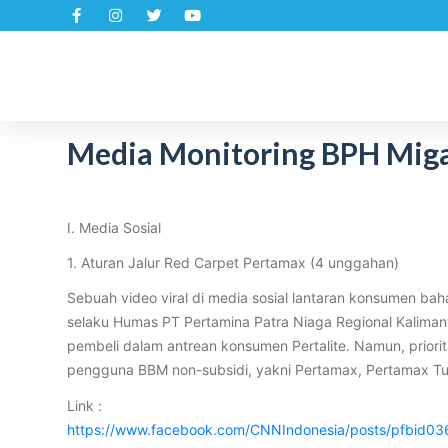
S
k
i
p
t
Media Monitoring BPH Migas
o
c
o
n
I. Media Sosial
t
1. Aturan Jalur Red Carpet Pertamax (4 unggahan)
e
n
Sebuah video viral di media sosial lantaran konsumen ba
t
selaku Humas PT Pertamina Patra Niaga Regional Kaliman
pembeli dalam antrean konsumen Pertalite. Namun, priori
pengguna BBM non-subsidi, yakni Pertamax, Pertamax Tu
Link :
https://www.facebook.com/CNNIndonesia/posts/pfbi