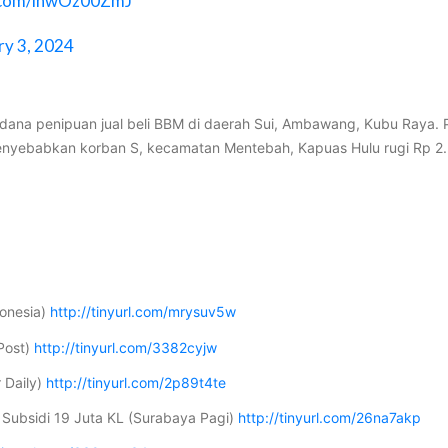
r.com/lnwOz00ZmJ
ry 3, 2024
idana penipuan jual beli BBM di daerah Sui, Ambawang, Kubu Raya. 
g menyebabkan korban S, kecamatan Mentebah, Kapuas Hulu rugi Rp 2
donesia)
http://tinyurl.com/mrysuv5w
Post)
http://tinyurl.com/3382cyjw
 Daily)
http://tinyurl.com/2p89t4te
r Subsidi 19 Juta KL (Surabaya Pagi)
http://tinyurl.com/26na7akp