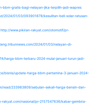
an-bbm-gratis-bagi-nelayan-jika-terpilih-jadi-wapres
d/2024/01/03/093901878/kesulitan-beli-solar-ratusan-
)
http://www.pikiran-rakyat.com/otomotif/pr-
jateng.tribunnews.com/2024/01/03/nelayan-di-
harga-bbm-terbaru-2024-mulai-januari-turun-jadi-
nce/bisnis/update-harga-bbm-pertamina-3-januari-2024-
com/read/233983809/sebulan-sekali-harga-bensin-dan-
ran-rakyat.com/nasional/pr-2157547636/kabar-gembira-