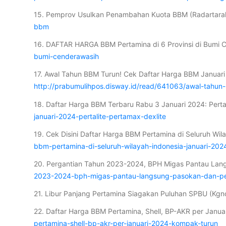
15. Pemprov Usulkan Penambahan Kuota BBM (Radartar
bbm
16. DAFTAR HARGA BBM Pertamina di 6 Provinsi di Bumi
bumi-cenderawasih
17. Awal Tahun BBM Turun! Cek Daftar Harga BBM Januari 
http://prabumulihpos.disway.id/read/641063/awal-tahun-
18. Daftar Harga BBM Terbaru Rabu 3 Januari 2024: Perta
januari-2024-pertalite-pertamax-dexlite
19. Cek Disini Daftar Harga BBM Pertamina di Seluruh Wi
bbm-pertamina-di-seluruh-wilayah-indonesia-januari-202
20. Pergantian Tahun 2023-2024, BPH Migas Pantau Lan
2023-2024-bph-migas-pantau-langsung-pasokan-dan-pe
21. Libur Panjang Pertamina Siagakan Puluhan SPBU (K
22. Daftar Harga BBM Pertamina, Shell, BP-AKR per Janua
pertamina-shell-bp-akr-per-januari-2024-kompak-turun