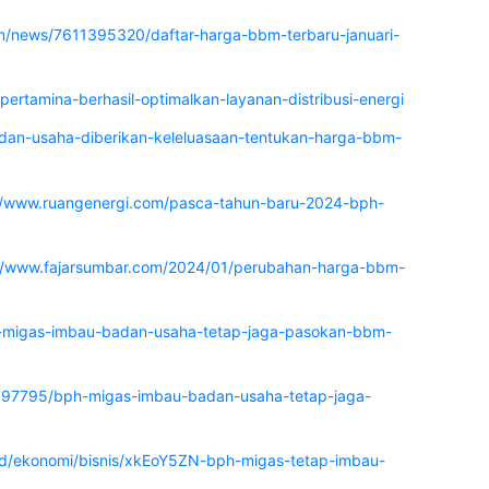
m/news/7611395320/daftar-harga-bbm-terbaru-januari-
-pertamina-berhasil-optimalkan-layanan-distribusi-energi
badan-usaha-diberikan-keleluasaan-tentukan-harga-bbm-
//www.ruangenergi.com/pasca-tahun-baru-2024-bph-
://www.fajarsumbar.com/2024/01/perubahan-harga-bbm-
h-migas-imbau-badan-usaha-tetap-jaga-pasokan-bbm-
3897795/bph-migas-imbau-badan-usaha-tetap-jaga-
d/ekonomi/bisnis/xkEoY5ZN-bph-migas-tetap-imbau-