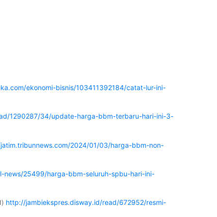
ka.com/ekonomi-bisnis/103411392184/catat-lur-ini-
ead/1290287/34/update-harga-bbm-terbaru-hari-ini-3-
//jatim.tribunnews.com/2024/01/03/harga-bbm-non-
l-news/25499/harga-bbm-seluruh-spbu-hari-ini-
d)
http://jambiekspres.disway.id/read/672952/resmi-