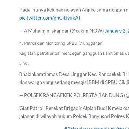
Pada intinya keluhan nelayan Angke sama dengan nel
pic.twitter.com/gnC4JyakAI
— A Muhaimin Iskandar (@cakimiNOW)
January 2,
4. Patroli dan Monitoring SPBU (7 unggahan)
Kegiatan patroli untuk mencegah gangguan kamtibmas dan
Link :
Bhabinkamtibmas Desa Linggar Kec. Rancaekek Bri
dan warga yang sedang mengisi BBM di SPBU Cikij
— POLSEK RANCAEKEK POLRESTA BANDUNG (@s
Giat Patroli Perekat Brigadir Alpian Budi K melak
jalanan di wilayah hukum Polsek Banyusari Polres 