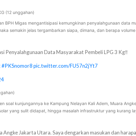
 KG (12 unggahan)
dan BPH Migas mengantisipasi kemungkinan penyalahgunaan data ma
 maka semakin jelas tergambarkan siapa, dimana, dan berapa volum
si Penyalahgunaan Data Masyarakat Pembeli LPG 3 Kg‼️
t
#PKSnomor8
pic.twitter.com/FU57n2jYt7
24
ggahan)
en soal kunjungannya ke Kampung Nelayan Kali Adem, Muara Angke
ar yang sulit didapat, hingga masalah infrastruktur yang kurang l
a Angke Jakarta Utara. Saya dengarkan masukan dan harapa