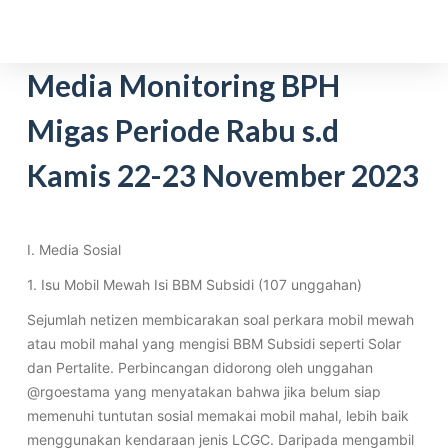
S
k
i
Media Monitoring BPH
p
Migas Periode Rabu s.d
t
o
Kamis 22-23 November 2023
c
o
n
t
I. Media Sosial
e
1. Isu Mobil Mewah Isi BBM Subsidi (107 unggahan)
n
Sejumlah netizen membicarakan soal perkara mobil mewah
t
atau mobil mahal yang mengisi BBM Subsidi seperti Solar
dan Pertalite. Perbincangan didorong oleh unggahan
@rgoestama yang menyatakan bahwa jika belum siap
memenuhi tuntutan sosial memakai mobil mahal, lebih baik
menggunakan kendaraan jenis LCGC. Daripada mengambil