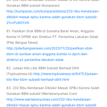
Gunakan BBM subsidi (Kumparan)
http://kumparan.com/kumparanbisnis/232-ribu-kendaraan-
diblokir-masuk-spbu-karena-salah-gunakan-bbm-subsidi-
21cvPz8GYzN
81. Pastikan Stok BBM di Sumatra Barat Aman, Anggota
Komisi VI DPRRI dan Direktur PT. Pertamina Lakukan Sidak
(Pilar Bangsa News)
http://pilarbangsanews.com/2023/11/22/pastikan-stok-
bbm-di-sumbar-aman-anggota-komisi-vi-dprri-dan-
direktur-pt-pertamina-lakukan-sidak
82. Jutaan Kilo Liter BBM Subsidi Berhasil Diirit
(Topbusiness.Id)
http://www.topbusiness.id/84753/jutaan-
kilo-liter-bbm-subsidi-berhasil-diirit.html
83. 232 Ribu Kendaraan Diblokir Masuk SPBU Karena Salah
Gunakan BBM subsidi (Wartabanyumas.Com)
http://www.wartabanyumas.com/232-ribu-kendaraan-
diblokir-masuk-spbu-karena-salah-gunakan-bbm-subsidi