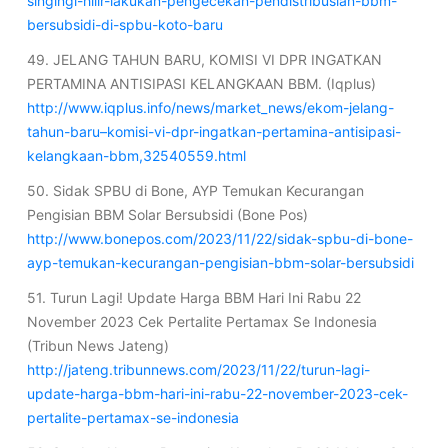
singingi-hilir-lakukan-pengecekan-pendistribusian-bbm-
bersubsidi-di-spbu-koto-baru
49. JELANG TAHUN BARU, KOMISI VI DPR INGATKAN
PERTAMINA ANTISIPASI KELANGKAAN BBM. (Iqplus)
http://www.iqplus.info/news/market_news/ekom-jelang-
tahun-baru–komisi-vi-dpr-ingatkan-pertamina-antisipasi-
kelangkaan-bbm,32540559.html
50. Sidak SPBU di Bone, AYP Temukan Kecurangan
Pengisian BBM Solar Bersubsidi (Bone Pos)
http://www.bonepos.com/2023/11/22/sidak-spbu-di-bone-
ayp-temukan-kecurangan-pengisian-bbm-solar-bersubsidi
51. Turun Lagi! Update Harga BBM Hari Ini Rabu 22
November 2023 Cek Pertalite Pertamax Se Indonesia
(Tribun News Jateng)
http://jateng.tribunnews.com/2023/11/22/turun-lagi-
update-harga-bbm-hari-ini-rabu-22-november-2023-cek-
pertalite-pertamax-se-indonesia