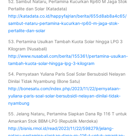
52. Sambut Nataru, Pertamina Kucurkan Rp60 M Jaga Stok
Pertalite dan Solar (Katadata)
http://katadata.co.id/happyfajrian/berita/655d8ab8a4c65/
sambut-nataru-pertamina-kucurkan-rp60-m-jaga-stok-
pertalite-dan-solar
53. Pertamina Usulkan Tambah Kuota Solar hingga LPG 3
Kilogram (Nusabali)
http://www.nusabali.com/berita/155361/pertamina-usulkan-
tambah-kuota-solar-hingga-lpg-3-kilogram
54. Pernyataan Yuliana Paris Soal Solar Bersubsidi Nelayan
Dinilai Tidak Nyambung (Bone Satu)
http://bonesatu.com/index.php/2023/11/22/pernyataan-
yuliana-paris-soal-solar-bersubsidi-nelayan-dinilai-tidak-
nyambung
55. Jelang Nataru, Pertamina Siapkan Dana Rp 116 T untuk
Amankan Stok BBM-LPG (Republik Merdeka)
http://bisnis.rmol.id/read/2023/11/22/598279/jelang-
nataru-pertamina-siapkan-dana-rp-116-t-untuk-amankan-