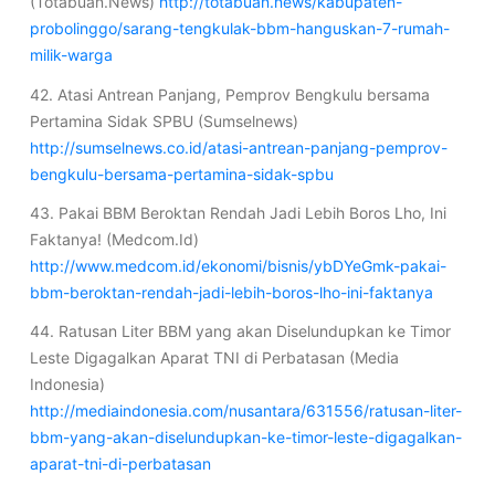
(Totabuan.News)
http://totabuan.news/kabupaten-
probolinggo/sarang-tengkulak-bbm-hanguskan-7-rumah-
milik-warga
42. Atasi Antrean Panjang, Pemprov Bengkulu bersama
Pertamina Sidak SPBU (Sumselnews)
http://sumselnews.co.id/atasi-antrean-panjang-pemprov-
bengkulu-bersama-pertamina-sidak-spbu
43. Pakai BBM Beroktan Rendah Jadi Lebih Boros Lho, Ini
Faktanya! (Medcom.Id)
http://www.medcom.id/ekonomi/bisnis/ybDYeGmk-pakai-
bbm-beroktan-rendah-jadi-lebih-boros-lho-ini-faktanya
44. Ratusan Liter BBM yang akan Diselundupkan ke Timor
Leste Digagalkan Aparat TNI di Perbatasan (Media
Indonesia)
http://mediaindonesia.com/nusantara/631556/ratusan-liter-
bbm-yang-akan-diselundupkan-ke-timor-leste-digagalkan-
aparat-tni-di-perbatasan