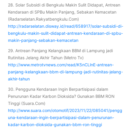
28. Solar Subsidi di Bengkulu Makin Sulit Didapat, Antrean
Kendaraan di SPBu Makin Panjang, Sebakan Kemacetan
(Radarselatan.Rakyatbengkulu.Com)
http://radarselatan.disway.id/read/658917/solar-subsidi-di-
bengkulu-makin-sulit-didapat-antrean-kendaraan-di-spbu-
makin-panjang-sebakan-kemacetan
29. Antrean Panjang Kelangkaan BBM di Lampung jadi
Rutinitas Jelang Akhir Tahun (Metro Tv)
http://www.metrotvnews.com/read/K5nCLlnE-antrean-
panjang-kelangkaan-bbm-di-lampung-jadi-rutinitas-jelang-
akhir-tahun
30. Pengguna Kendaraan Ingin Berpartisipasi dalam
Penurunan Kadar Karbon Dioksida? Gunakan BBM RON
Tinggi (Suara.Com)
http://www.suara.com/otomotif/2023/11/22/085041/pengg
una-kendaraan-ingin-berpartisipasi-dalam-penurunan-
kadar-karbon-dioksida-gunakan-bbm-ron-tinggi