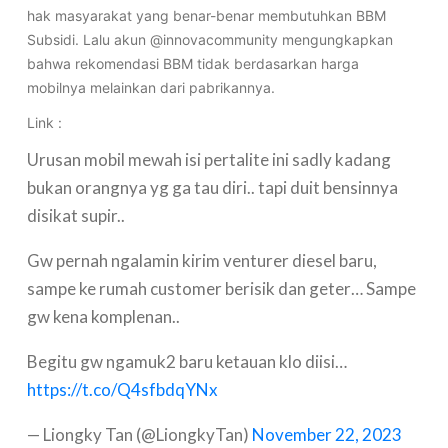
hak masyarakat yang benar-benar membutuhkan BBM
Subsidi. Lalu akun @innovacommunity mengungkapkan
bahwa rekomendasi BBM tidak berdasarkan harga
mobilnya melainkan dari pabrikannya.
Link :
Urusan mobil mewah isi pertalite ini sadly kadang
bukan orangnya yg ga tau diri.. tapi duit bensinnya
disikat supir..
Gw pernah ngalamin kirim venturer diesel baru,
sampe ke rumah customer berisik dan geter… Sampe
gw kena komplenan..
Begitu gw ngamuk2 baru ketauan klo diisi…
https://t.co/Q4sfbdqYNx
— Liongky Tan (@LiongkyTan)
November 22, 2023