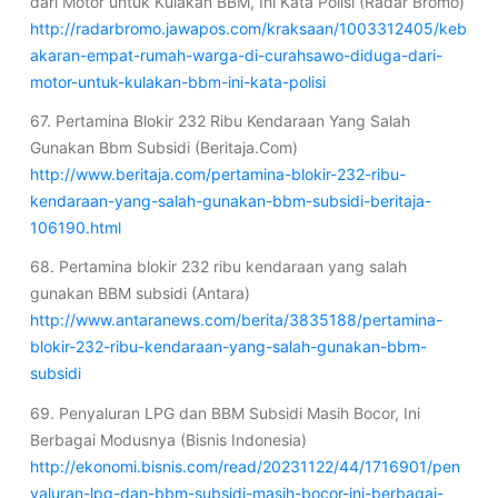
dari Motor untuk Kulakan BBM, Ini Kata Polisi (Radar Bromo)
http://radarbromo.jawapos.com/kraksaan/1003312405/keb
akaran-empat-rumah-warga-di-curahsawo-diduga-dari-
motor-untuk-kulakan-bbm-ini-kata-polisi
67. Pertamina Blokir 232 Ribu Kendaraan Yang Salah
Gunakan Bbm Subsidi (Beritaja.Com)
http://www.beritaja.com/pertamina-blokir-232-ribu-
kendaraan-yang-salah-gunakan-bbm-subsidi-beritaja-
106190.html
68. Pertamina blokir 232 ribu kendaraan yang salah
gunakan BBM subsidi (Antara)
http://www.antaranews.com/berita/3835188/pertamina-
blokir-232-ribu-kendaraan-yang-salah-gunakan-bbm-
subsidi
69. Penyaluran LPG dan BBM Subsidi Masih Bocor, Ini
Berbagai Modusnya (Bisnis Indonesia)
http://ekonomi.bisnis.com/read/20231122/44/1716901/pen
yaluran-lpg-dan-bbm-subsidi-masih-bocor-ini-berbagai-