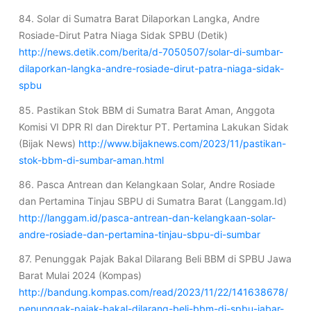
84. Solar di Sumatra Barat Dilaporkan Langka, Andre
Rosiade-Dirut Patra Niaga Sidak SPBU (Detik)
http://news.detik.com/berita/d-7050507/solar-di-sumbar-
dilaporkan-langka-andre-rosiade-dirut-patra-niaga-sidak-
spbu
85. Pastikan Stok BBM di Sumatra Barat Aman, Anggota
Komisi VI DPR RI dan Direktur PT. Pertamina Lakukan Sidak
(Bijak News)
http://www.bijaknews.com/2023/11/pastikan-
stok-bbm-di-sumbar-aman.html
86. Pasca Antrean dan Kelangkaan Solar, Andre Rosiade
dan Pertamina Tinjau SBPU di Sumatra Barat (Langgam.Id)
http://langgam.id/pasca-antrean-dan-kelangkaan-solar-
andre-rosiade-dan-pertamina-tinjau-sbpu-di-sumbar
87. Penunggak Pajak Bakal Dilarang Beli BBM di SPBU Jawa
Barat Mulai 2024 (Kompas)
http://bandung.kompas.com/read/2023/11/22/141638678/
penunggak-pajak-bakal-dilarang-beli-bbm-di-spbu-jabar-