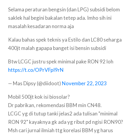
Selama peraturan bengsin (dan LPG) subsidi belom
saklek hal begini bakalan tetep ada. Imho sih ini
masalah kesadaran norma aja
Kalau bahas spek teknis ya Estilo dan LC80 seharga
400jt malah gapapa banget isi bensin subsidi
Btw LCGC justru spek minimal pake RON 92 loh
https://t.co/OPrVFpI9rN
— Mas Dipsy (@diidoot)
November 22, 2023
Mobil 500jt kok isi biosolar?
Dr pabrikan, rekomendasi BBM min CN48.
LCGC yg di tutup tanki jelas2 ada tulisan "minimal
RON 92" kayaknya gk ada yg ribut pd ngisi RON90?
Msh cari jurnal ilmiah ttg korelasi BBM yg harus