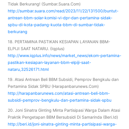
Tidak Berkurang! (Sumbar.Suara.Com)
http://sumbar.suara.com/read/2023/11/22/131500/buntut-
antrean-bbm-solar-komisi-vi-dpr-dan-pertamina-sidak-
spbu-di-kota-padang-kuota-bbm-di-sumbar-tidak-
berkurang
18. PERTAMINA PASTIKAN KESIAPAN LAYANAN BBM-
ELPIJI SAAT NATARU. (Iqplus)
http://www.iqplus.info/news/market_news/ekom-pertamina-
pastikan-kesiapan-layanan-bbm-elpiji-saat-
nataru,32526171.html
19. Atasi Antrean Beli BBM Subsidi, Pemprov Bengkulu dan
Pertamina Sidak SPBU (Harapanbarunews.Com)
http://harapanbarunews.com/atasi-antrean-beli-bbm-
subsidi-pemprov-bengkulu-dan-pertamina-sidak-spbu
20. Joni Sinatra Ginting Minta Partisipasi Warga Dalam Atasi
Praktik Pengetapan BBM Bersubsidi Di Samarinda (Beri.Id)
http://beri.id/joni-sinatra-ginting-minta-partisipasi-warga-