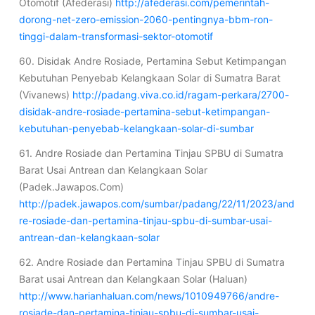
Otomotif (Afederasi)
http://afederasi.com/pemerintah-
dorong-net-zero-emission-2060-pentingnya-bbm-ron-
tinggi-dalam-transformasi-sektor-otomotif
60. Disidak Andre Rosiade, Pertamina Sebut Ketimpangan
Kebutuhan Penyebab Kelangkaan Solar di Sumatra Barat
(Vivanews)
http://padang.viva.co.id/ragam-perkara/2700-
disidak-andre-rosiade-pertamina-sebut-ketimpangan-
kebutuhan-penyebab-kelangkaan-solar-di-sumbar
61. Andre Rosiade dan Pertamina Tinjau SPBU di Sumatra
Barat Usai Antrean dan Kelangkaan Solar
(Padek.Jawapos.Com)
http://padek.jawapos.com/sumbar/padang/22/11/2023/and
re-rosiade-dan-pertamina-tinjau-spbu-di-sumbar-usai-
antrean-dan-kelangkaan-solar
62. Andre Rosiade dan Pertamina Tinjau SPBU di Sumatra
Barat usai Antrean dan Kelangkaan Solar (Haluan)
http://www.harianhaluan.com/news/1010949766/andre-
rosiade-dan-pertamina-tinjau-spbu-di-sumbar-usai-