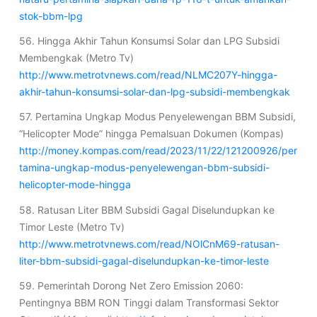
stok-bbm-lpg
56. Hingga Akhir Tahun Konsumsi Solar dan LPG Subsidi
Membengkak (Metro Tv)
http://www.metrotvnews.com/read/NLMC207Y-hingga-
akhir-tahun-konsumsi-solar-dan-lpg-subsidi-membengkak
57. Pertamina Ungkap Modus Penyelewengan BBM Subsidi,
“Helicopter Mode” hingga Pemalsuan Dokumen (Kompas)
http://money.kompas.com/read/2023/11/22/121200926/per
tamina-ungkap-modus-penyelewengan-bbm-subsidi-
helicopter-mode-hingga
58. Ratusan Liter BBM Subsidi Gagal Diselundupkan ke
Timor Leste (Metro Tv)
http://www.metrotvnews.com/read/NOlCnM69-ratusan-
liter-bbm-subsidi-gagal-diselundupkan-ke-timor-leste
59. Pemerintah Dorong Net Zero Emission 2060:
Pentingnya BBM RON Tinggi dalam Transformasi Sektor