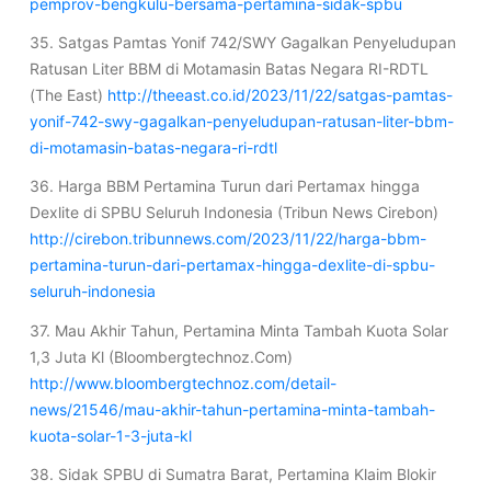
pemprov-bengkulu-bersama-pertamina-sidak-spbu
35. Satgas Pamtas Yonif 742/SWY Gagalkan Penyeludupan
Ratusan Liter BBM di Motamasin Batas Negara RI-RDTL
(The East)
http://theeast.co.id/2023/11/22/satgas-pamtas-
yonif-742-swy-gagalkan-penyeludupan-ratusan-liter-bbm-
di-motamasin-batas-negara-ri-rdtl
36. Harga BBM Pertamina Turun dari Pertamax hingga
Dexlite di SPBU Seluruh Indonesia (Tribun News Cirebon)
http://cirebon.tribunnews.com/2023/11/22/harga-bbm-
pertamina-turun-dari-pertamax-hingga-dexlite-di-spbu-
seluruh-indonesia
37. Mau Akhir Tahun, Pertamina Minta Tambah Kuota Solar
1,3 Juta Kl (Bloombergtechnoz.Com)
http://www.bloombergtechnoz.com/detail-
news/21546/mau-akhir-tahun-pertamina-minta-tambah-
kuota-solar-1-3-juta-kl
38. Sidak SPBU di Sumatra Barat, Pertamina Klaim Blokir