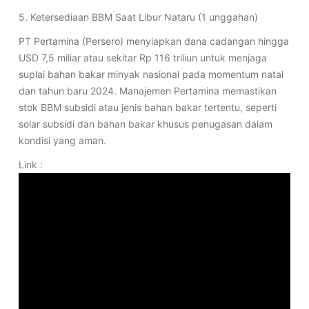
5. Ketersediaan BBM Saat Libur Nataru (1 unggahan)
PT Pertamina (Persero) menyiapkan dana cadangan hingga
USD 7,5 miliar atau sekitar Rp 116 triliun untuk menjaga
suplai bahan bakar minyak nasional pada momentum natal
dan tahun baru 2024. Manajemen Pertamina memastikan
stok BBM subsidi atau jenis bahan bakar tertentu, seperti
solar subsidi dan bahan bakar khusus penugasan dalam
kondisi yang aman.
Link :