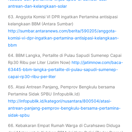
antrean-dan-kelangkaan-solar
63. Anggota Komisi VI DPR ingatkan Pertamina antisipasi
kelangkaan BBM (Antara Sumbar)
http://sumbar.antaranews.com/berita/590205/anggota-
komisi-vi-dpr-ingatkan-pertamina-antisipasi-kelangkaan-
bbm
64. BBM Langka, Pertalite di Pulau Sapudi Sumenep Capai
Rp30 Ribu per Liter (Jatim Now)
http://jatimnow.com/baca-
63445-bbm-langka-pertalite-di-pulau-sapudi-sumenep-
capai-rp30-ribu-per-liter
65. Atasi Antrean Panjang, Pemprov Bengkulu bersama
Pertamina Sidak SPBU (Infopublik.Id)
http://infopublik.id/kategori/nusantara/800504/atasi-
antrean-panjang-pemprov-bengkulu-bersama-pertamina-
sidak-spbu
66. Kebakaran Empat Rumah Warga di Curahsawo Diduga