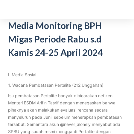
S
k
i
Media Monitoring BPH
p
Migas Periode Rabu s.d
t
o
Kamis 24-25 April 2024
c
o
n
t
I. Media Sosial
e
1. Wacana Pembatasan Pertalite (212 Unggahan)
n
Isu pembatasan Pertalite banyak dibicarakan netizen.
t
Menteri ESDM Arifin Tasrif dengan menegaskan bahwa
pihaknya akan melakukan evaluasi rencana secara
menyeluruh pada Juni, sebelum menerapkan pembatasan
tersebut. Sementara akun @never_alonely menyebut ada
SPBU yang sudah resmi mengganti Pertalite dengan