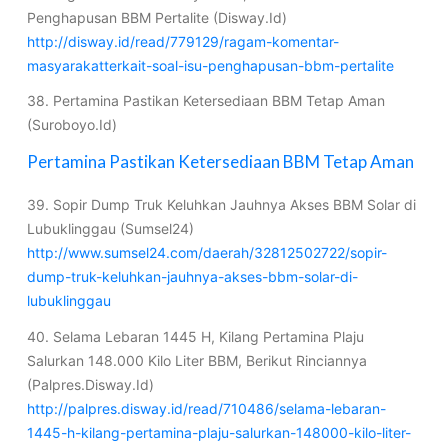
Penghapusan BBM Pertalite (Disway.Id)
http://disway.id/read/779129/ragam-komentar-
masyarakatterkait-soal-isu-penghapusan-bbm-pertalite
38. Pertamina Pastikan Ketersediaan BBM Tetap Aman
(Suroboyo.Id)
Pertamina Pastikan Ketersediaan BBM Tetap Aman
39. Sopir Dump Truk Keluhkan Jauhnya Akses BBM Solar di
Lubuklinggau (Sumsel24)
http://www.sumsel24.com/daerah/32812502722/sopir-
dump-truk-keluhkan-jauhnya-akses-bbm-solar-di-
lubuklinggau
40. Selama Lebaran 1445 H, Kilang Pertamina Plaju
Salurkan 148.000 Kilo Liter BBM, Berikut Rinciannya
(Palpres.Disway.Id)
http://palpres.disway.id/read/710486/selama-lebaran-
1445-h-kilang-pertamina-plaju-salurkan-148000-kilo-liter-