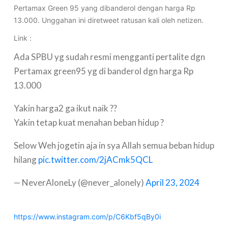
Pertamax Green 95 yang dibanderol dengan harga Rp
13.000. Unggahan ini diretweet ratusan kali oleh netizen.
Link :
Ada SPBU yg sudah resmi mengganti pertalite dgn
Pertamax green95 yg di banderol dgn harga Rp
13.000
Yakin harga2 ga ikut naik ??
Yakin tetap kuat menahan beban hidup ?
Selow Weh jogetin aja in sya Allah semua beban hidup
hilang
pic.twitter.com/2jACmk5QCL
— NeverAloneLy (@never_alonely)
April 23, 2024
https://www.instagram.com/p/C6Kbf5qBy0i