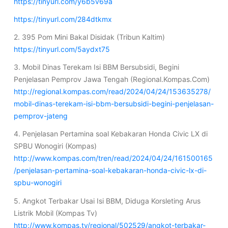
https://tinyurl.com/y6b5v69a
https://tinyurl.com/284dtkmx
2. 395 Pom Mini Bakal Disidak (Tribun Kaltim)
https://tinyurl.com/5aydxt75
3. Mobil Dinas Terekam Isi BBM Bersubsidi, Begini
Penjelasan Pemprov Jawa Tengah (Regional.Kompas.Com)
http://regional.kompas.com/read/2024/04/24/153635278/
mobil-dinas-terekam-isi-bbm-bersubsidi-begini-penjelasan-
pemprov-jateng
4. Penjelasan Pertamina soal Kebakaran Honda Civic LX di
SPBU Wonogiri (Kompas)
http://www.kompas.com/tren/read/2024/04/24/161500165
/penjelasan-pertamina-soal-kebakaran-honda-civic-lx-di-
spbu-wonogiri
5. Angkot Terbakar Usai Isi BBM, Diduga Korsleting Arus
Listrik Mobil (Kompas Tv)
http://www.kompas.tv/regional/502529/angkot-terbakar-