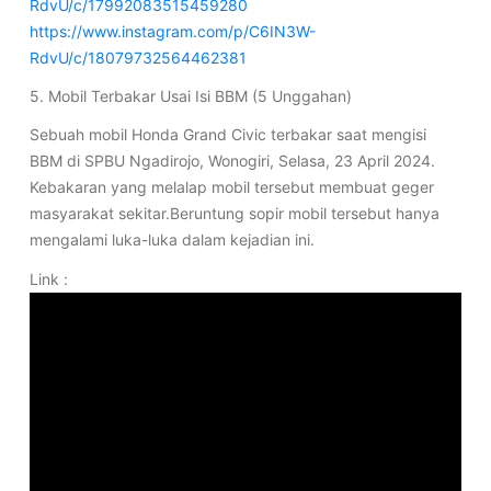
RdvU/c/17992083515459280
https://www.instagram.com/p/C6IN3W-
RdvU/c/18079732564462381
5. Mobil Terbakar Usai Isi BBM (5 Unggahan)
Sebuah mobil Honda Grand Civic terbakar saat mengisi
BBM di SPBU Ngadirojo, Wonogiri, Selasa, 23 April 2024.
Kebakaran yang melalap mobil tersebut membuat geger
masyarakat sekitar.Beruntung sopir mobil tersebut hanya
mengalami luka-luka dalam kejadian ini.
Link :