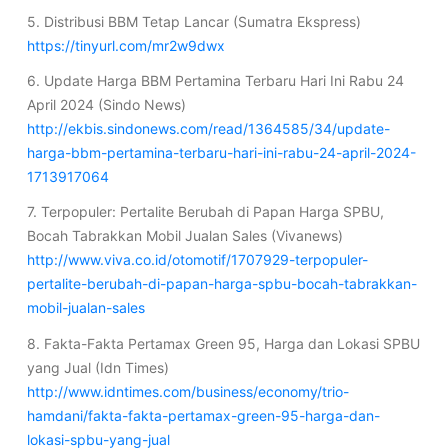
5. Distribusi BBM Tetap Lancar (Sumatra Ekspress)
https://tinyurl.com/mr2w9dwx
6. Update Harga BBM Pertamina Terbaru Hari Ini Rabu 24
April 2024 (Sindo News)
http://ekbis.sindonews.com/read/1364585/34/update-
harga-bbm-pertamina-terbaru-hari-ini-rabu-24-april-2024-
1713917064
7. Terpopuler: Pertalite Berubah di Papan Harga SPBU,
Bocah Tabrakkan Mobil Jualan Sales (Vivanews)
http://www.viva.co.id/otomotif/1707929-terpopuler-
pertalite-berubah-di-papan-harga-spbu-bocah-tabrakkan-
mobil-jualan-sales
8. Fakta-Fakta Pertamax Green 95, Harga dan Lokasi SPBU
yang Jual (Idn Times)
http://www.idntimes.com/business/economy/trio-
hamdani/fakta-fakta-pertamax-green-95-harga-dan-
lokasi-spbu-yang-jual