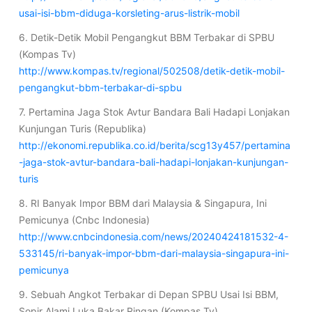
usai-isi-bbm-diduga-korsleting-arus-listrik-mobil
6. Detik-Detik Mobil Pengangkut BBM Terbakar di SPBU
(Kompas Tv)
http://www.kompas.tv/regional/502508/detik-detik-mobil-
pengangkut-bbm-terbakar-di-spbu
7. Pertamina Jaga Stok Avtur Bandara Bali Hadapi Lonjakan
Kunjungan Turis (Republika)
http://ekonomi.republika.co.id/berita/scg13y457/pertamina
-jaga-stok-avtur-bandara-bali-hadapi-lonjakan-kunjungan-
turis
8. RI Banyak Impor BBM dari Malaysia & Singapura, Ini
Pemicunya (Cnbc Indonesia)
http://www.cnbcindonesia.com/news/20240424181532-4-
533145/ri-banyak-impor-bbm-dari-malaysia-singapura-ini-
pemicunya
9. Sebuah Angkot Terbakar di Depan SPBU Usai Isi BBM,
Sopir Alami Luka Bakar Ringan (Kompas Tv)