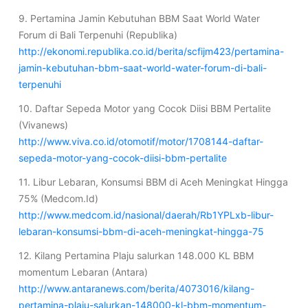
9. Pertamina Jamin Kebutuhan BBM Saat World Water
Forum di Bali Terpenuhi (Republika)
http://ekonomi.republika.co.id/berita/scfijm423/pertamina-
jamin-kebutuhan-bbm-saat-world-water-forum-di-bali-
terpenuhi
10. Daftar Sepeda Motor yang Cocok Diisi BBM Pertalite
(Vivanews)
http://www.viva.co.id/otomotif/motor/1708144-daftar-
sepeda-motor-yang-cocok-diisi-bbm-pertalite
11. Libur Lebaran, Konsumsi BBM di Aceh Meningkat Hingga
75% (Medcom.Id)
http://www.medcom.id/nasional/daerah/Rb1YPLxb-libur-
lebaran-konsumsi-bbm-di-aceh-meningkat-hingga-75
12. Kilang Pertamina Plaju salurkan 148.000 KL BBM
momentum Lebaran (Antara)
http://www.antaranews.com/berita/4073016/kilang-
pertamina-plaju-salurkan-148000-kl-bbm-momentum-