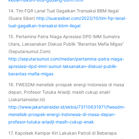
14. Tim FQR Lanal Tual Gagalkan Transaksi BBM Ilegal
(Suara Siber)
http://suarasiber.com/2023/10/tim-fqr-lanal-
tual-gagalkan-transaksi-bbm-ilegal
15. Pertamina Patra Niaga Apresiasi DPD IMM Sumatra
Utara, Laksanakan Diskusi Publik “Berantas Mafia Migas”
(Seputarsumut.Com)
http://seputarsumut.com/medan/pertamina-patra-niaga-
apresiasi-dpd-imm-sumut-laksanakan-diskusi-publik-
berantas-mafia-migas
16. FWESDM menelisik prospek energi Indonesia di masa
depan, Profesor Tutuka Ariadji: masih cukup enak!
(Jakartainsider.Id)
http://www.jakartainsider.id/ekbis/73110631971/fwesdm-
menelisik-prospek-energi-indonesia-di-masa-depan-
profesor-tutuka-ariadji-masih-cukup-enak
17. Kapolsek Kampar Kiri Lakukan Patroli di Beberapa