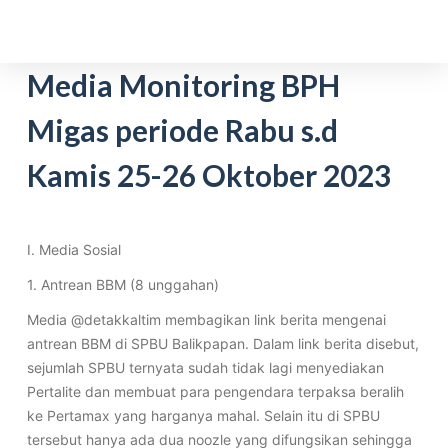
S
k
i
Media Monitoring BPH
p
Migas periode Rabu s.d
t
o
Kamis 25-26 Oktober 2023
c
o
n
t
I. Media Sosial
e
1. Antrean BBM (8 unggahan)
n
Media @detakkaltim membagikan link berita mengenai
t
antrean BBM di SPBU Balikpapan. Dalam link berita disebut,
sejumlah SPBU ternyata sudah tidak lagi menyediakan
Pertalite dan membuat para pengendara terpaksa beralih
ke Pertamax yang harganya mahal. Selain itu di SPBU
tersebut hanya ada dua noozle yang difungsikan sehingga