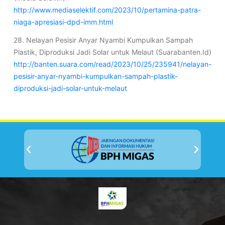
http://www.mediaselektif.com/2023/10/pertamina-patra-
niaga-apresiasi-dpd-imm.html
28. Nelayan Pesisir Anyar Nyambi Kumpulkan Sampah
Plastik, Diproduksi Jadi Solar untuk Melaut (Suarabanten.Id)
http://banten.suara.com/read/2023/10/25/235941/nelayan-
pesisir-anyar-nyambi-kumpulkan-sampah-plastik-
diproduksi-jadi-solar-untuk-melaut