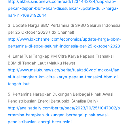
http://ekbis.sindonews.com/read/1234443/34/siap-siap-
pekan-depan-bbm-akan-disesuaikan-update-dulu-harga-
hari-ini-1698192644
3. Update Harga BBM Pertamina di SPBU Seluruh Indonesia
per 25 Oktober 2023 (Idx Channel)
http://www.idxchannel.com/economics/update-harga-bbm-
pertamina-di-spbu-seluruh-indonesia-per-25-oktober-2023
4. Lanal Tual Tangkap KM Citra Karya Papaua Transaksi
BBM di Tengah Laut (Maluku News)
http://www.malukunews.co/berita/tual/zd8vqc1mcxc4f/lan
al-tual-tangkap-km-citra-karya-papaua-transaksi-bbm-di-
tengah-laut
5. Pertamina Harapkan Dukungan Berbagai Pihak Awasi
Pendistribusian Energi Bersubsidi (Analisa Daily)
http://analisadaily.com/berita/baca/2023/10/25/1047002/p
ertamina-harapkan-dukungan-berbagai-pihak-awasi-
pendistribusian-energi-bersubsidi