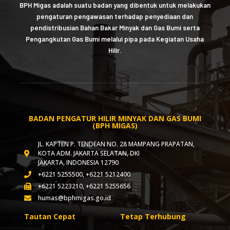
BPH Migas adalah suatu badan yang dibentuk untuk melakukan
pengaturan pengawasan terhadap penyediaan dan
pendistribusian Bahan Bakar Minyak dan Gas Bumi serta
Pengangkutan Gas Bumi melalui pipa pada Kegiatan Usaha
Hilir.
BADAN PENGATUR HILIR MINYAK DAN GAS BUMI
(BPH MIGAS)
JL. KAPTEN P. TENDEAN NO. 28 MAMPANG PRAPATAN,
KOTA ADM. JAKARTA SELATAN, DKI
JAKARTA, INDONESIA 12790
+6221 5255500, +6221 5212400
+6221 5223210, +6221 5255656
humas@bphmigas.go.id
Tautan Cepat
Tetap Terhubung