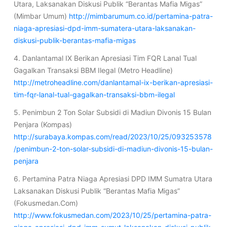
Utara, Laksanakan Diskusi Publik “Berantas Mafia Migas”
(Mimbar Umum)
http://mimbarumum.co.id/pertamina-patra-
niaga-apresiasi-dpd-imm-sumatera-utara-laksanakan-
diskusi-publik-berantas-mafia-migas
4. Danlantamal IX Berikan Apresiasi Tim FQR Lanal Tual
Gagalkan Transaksi BBM Ilegal (Metro Headline)
http://metroheadline.com/danlantamal-ix-berikan-apresiasi-
tim-fqr-lanal-tual-gagalkan-transaksi-bbm-ilegal
5. Penimbun 2 Ton Solar Subsidi di Madiun Divonis 15 Bulan
Penjara (Kompas)
http://surabaya.kompas.com/read/2023/10/25/093253578
/penimbun-2-ton-solar-subsidi-di-madiun-divonis-15-bulan-
penjara
6. Pertamina Patra Niaga Apresiasi DPD IMM Sumatra Utara
Laksanakan Diskusi Publik “Berantas Mafia Migas”
(Fokusmedan.Com)
http://www.fokusmedan.com/2023/10/25/pertamina-patra-