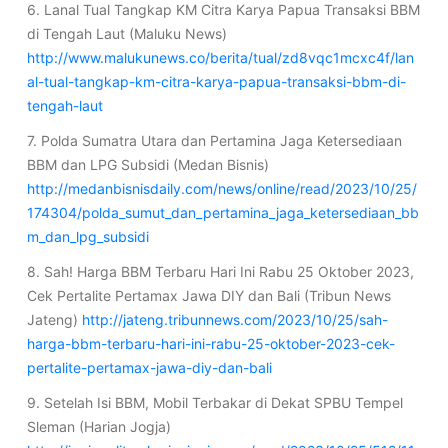
6. Lanal Tual Tangkap KM Citra Karya Papua Transaksi BBM
di Tengah Laut (Maluku News)
http://www.malukunews.co/berita/tual/zd8vqc1mcxc4f/lan
al-tual-tangkap-km-citra-karya-papua-transaksi-bbm-di-
tengah-laut
7. Polda Sumatra Utara dan Pertamina Jaga Ketersediaan
BBM dan LPG Subsidi (Medan Bisnis)
http://medanbisnisdaily.com/news/online/read/2023/10/25/
174304/polda_sumut_dan_pertamina_jaga_ketersediaan_bb
m_dan_lpg_subsidi
8. Sah! Harga BBM Terbaru Hari Ini Rabu 25 Oktober 2023,
Cek Pertalite Pertamax Jawa DIY dan Bali (Tribun News
Jateng)
http://jateng.tribunnews.com/2023/10/25/sah-
harga-bbm-terbaru-hari-ini-rabu-25-oktober-2023-cek-
pertalite-pertamax-jawa-diy-dan-bali
9. Setelah Isi BBM, Mobil Terbakar di Dekat SPBU Tempel
Sleman (Harian Jogja)