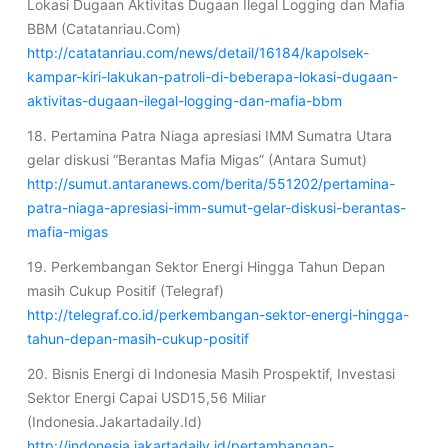
Lokasi Dugaan Aktivitas Dugaan Ilegal Logging dan Mafia
BBM (Catatanriau.Com)
http://catatanriau.com/news/detail/16184/kapolsek-
kampar-kiri-lakukan-patroli-di-beberapa-lokasi-dugaan-
aktivitas-dugaan-ilegal-logging-dan-mafia-bbm
18. Pertamina Patra Niaga apresiasi IMM Sumatra Utara
gelar diskusi “Berantas Mafia Migas” (Antara Sumut)
http://sumut.antaranews.com/berita/551202/pertamina-
patra-niaga-apresiasi-imm-sumut-gelar-diskusi-berantas-
mafia-migas
19. Perkembangan Sektor Energi Hingga Tahun Depan
masih Cukup Positif (Telegraf)
http://telegraf.co.id/perkembangan-sektor-energi-hingga-
tahun-depan-masih-cukup-positif
20. Bisnis Energi di Indonesia Masih Prospektif, Investasi
Sektor Energi Capai USD15,56 Miliar
(Indonesia.Jakartadaily.Id)
http://indonesia.jakartadaily.id/pertambangan-