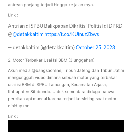
antrean panjang terjadi hingga ke jalan raya.
Link :
Antrian di SPBU Balikpapan Dikritisi Politisi di DPRD
@
@detakkaltim
https://t.co/KUinuzZbws
— detakkaltim (@detakkaltim)
October 25, 2023
2. Motor Terbakar Usai Isi BBM (3 unggahan)
Akun media @bangsaonline, Tribun Jateng dan Tribun Jatim
mengunggah video dimana sebuah motor yang terbakar
usai isi BBM di SPBU Lamongan, Kecamatan Arjasa,
Kabupaten Situbondo. Untuk sementara diduga bahwa
percikan api muncul karena terjadi korsleting saat motor
dihidupkan.
Link :