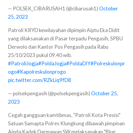
— POLSEK_CIBARUSAH1 (@cibarusah1)
October
25, 2023
Patroli KRYD kewilayahan dipimpin Aiptu Eka Didit
yang dilaksanakan di Pasar terpadu Pengasih, SPBU
Derwolo dan Kantor Pos Pengasih pada Rabu
25/10/2023 pukul 09.40 wib.
#PatroliJogja
#PoldaJogja
#PoldaDIY
#Polreskulonpr
ogo
#Kapolreskulonprogo
pic.twitter.com/RZkLiq9fD8
— polsekpengasih (@polsekpengasih)
October 25,
2023
Cegah gangguan kamtibmas, "Patroli Kota Presisi"
Satuan Samapta Polres Klungkung dibawah pimpinan
Aipda Kadek Darmawan SW melaksanakan "Blue