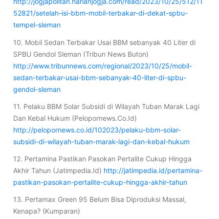
http://jogjapolitan.harianjogja.com/read/2023/10/25/512/11
52821/setelah-isi-bbm-mobil-terbakar-di-dekat-spbu-
tempel-sleman
10. Mobil Sedan Terbakar Usai BBM sebanyak 40 Liter di
SPBU Gendol Sleman (Tribun News Buton)
http://www.tribunnews.com/regional/2023/10/25/mobil-
sedan-terbakar-usai-bbm-sebanyak-40-liter-di-spbu-
gendol-sleman
11. Pelaku BBM Solar Subsidi di Wilayah Tuban Marak Lagi
Dan Kebal Hukum (Pelopornews.Co.Id)
http://pelopornews.co.id/102023/pelaku-bbm-solar-
subsidi-di-wilayah-tuban-marak-lagi-dan-kebal-hukum
12. Pertamina Pastikan Pasokan Pertalite Cukup Hingga
Akhir Tahun (Jatimpedia.Id)
http://jatimpedia.id/pertamina-
pastikan-pasokan-pertalite-cukup-hingga-akhir-tahun
13. Pertamax Green 95 Belum Bisa Diproduksi Massal,
Kenapa? (Kumparan)