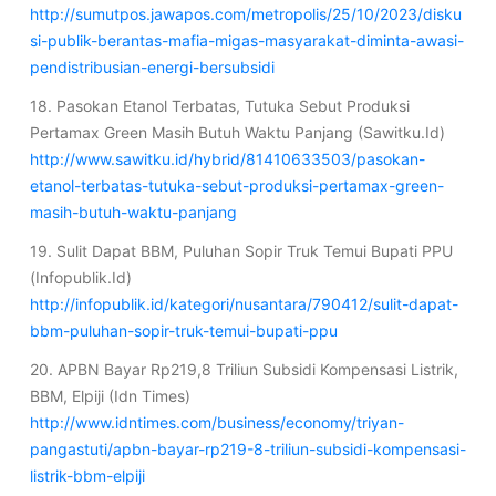
http://sumutpos.jawapos.com/metropolis/25/10/2023/disku
si-publik-berantas-mafia-migas-masyarakat-diminta-awasi-
pendistribusian-energi-bersubsidi
18. Pasokan Etanol Terbatas, Tutuka Sebut Produksi
Pertamax Green Masih Butuh Waktu Panjang (Sawitku.Id)
http://www.sawitku.id/hybrid/81410633503/pasokan-
etanol-terbatas-tutuka-sebut-produksi-pertamax-green-
masih-butuh-waktu-panjang
19. Sulit Dapat BBM, Puluhan Sopir Truk Temui Bupati PPU
(Infopublik.Id)
http://infopublik.id/kategori/nusantara/790412/sulit-dapat-
bbm-puluhan-sopir-truk-temui-bupati-ppu
20. APBN Bayar Rp219,8 Triliun Subsidi Kompensasi Listrik,
BBM, Elpiji (Idn Times)
http://www.idntimes.com/business/economy/triyan-
pangastuti/apbn-bayar-rp219-8-triliun-subsidi-kompensasi-
listrik-bbm-elpiji