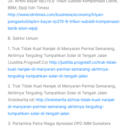
29. APBN Bayar Rp219,8 Triliun Subsidi Kompensasi Listrik,
BBM, Elpiji (Idn Times)
http://www.idntimes.com/business/economy/triyan-
pangastuti/apbn-bayar-rp219-8-triliun-subsidi-kompensasi-
listrik-bbm-elpiji
B. Sektor Umum
1. Truk Tidak Kuat Nanjak di Manyaran Permai Semarang,
Akhirnya Terguling Tumpahkan Solar di Tengah Jalan
(Justitia.Progresif.Co)
http://justitia.progresif.co/truk-tidak-
kuat-nanjak-di-manyaran-permai-semarang-akhirnya-
terguling-tumpahkan-solar-di-tengah-jalan
2. Truk Tidak Kuat Nanjak di Manyaran Permai Semarang,
Akhirnya Terguling Tumpahkan Solar di Tengah Jalan
(Indoberita.Id)
http://indoberita.id/truk-tidak-kuat-nanjak-
di-manyaran-permai-semarang-akhirnya-terguling-
tumpahkan-solar-di-tengah-jalan
3. Pertamina Patra Niaga Apresiasi DPD IMM Sumatera