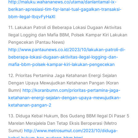
http://maluku.wahananews.co/utama/danlantamal-ix-
berikan-apresiasi-tim-fqr-lanal-tual-gagalkan-transaksi-
bbm-ilegal-IbqvFyHaXl
11. Lakukan Patroli di Beberapa Lokasi Dugaan Aktivitas
Ilegal Logging dan Mafia BBM, Polsek Kampar Kiri Lakukan
Pengecekan (Pantau News)
http://www.pantaunews.co.id/2023/10/lakukan-patroli-di-
beberapa-lokasi-dugaan-aktivitas-ilegal-logging-dan-
mafia-bbm-polsek-kampar-kiri-lakukan-pengecekan
12. Prioritas Pertamina Jaga Ketahanan Energi Sejalan
Dengan Upaya Mewujudkan Ketahanan Pangan (Koran
Bumn)
http://koranbumn.com/prioritas-pertamina-jaga-
ketahanan-energi-sejalan-dengan-upaya-mewujudkan-
ketahanan-pangan-2
13. Diduga Kebal Hukum, Bos Gudang BBM Ilegal Di Pasar 5
Marelan Merajalela Dan Tetap Eksis Beroperasi (Metro
Sumut)
http://www.metrosumut.com/2023/10/diduga-
kebal-hukum-bos-gudang-bbm.html