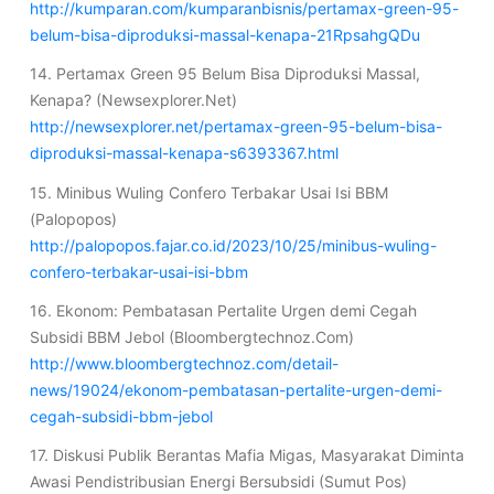
http://kumparan.com/kumparanbisnis/pertamax-green-95-
belum-bisa-diproduksi-massal-kenapa-21RpsahgQDu
14. Pertamax Green 95 Belum Bisa Diproduksi Massal,
Kenapa? (Newsexplorer.Net)
http://newsexplorer.net/pertamax-green-95-belum-bisa-
diproduksi-massal-kenapa-s6393367.html
15. Minibus Wuling Confero Terbakar Usai Isi BBM
(Palopopos)
http://palopopos.fajar.co.id/2023/10/25/minibus-wuling-
confero-terbakar-usai-isi-bbm
16. Ekonom: Pembatasan Pertalite Urgen demi Cegah
Subsidi BBM Jebol (Bloombergtechnoz.Com)
http://www.bloombergtechnoz.com/detail-
news/19024/ekonom-pembatasan-pertalite-urgen-demi-
cegah-subsidi-bbm-jebol
17. Diskusi Publik Berantas Mafia Migas, Masyarakat Diminta
Awasi Pendistribusian Energi Bersubsidi (Sumut Pos)