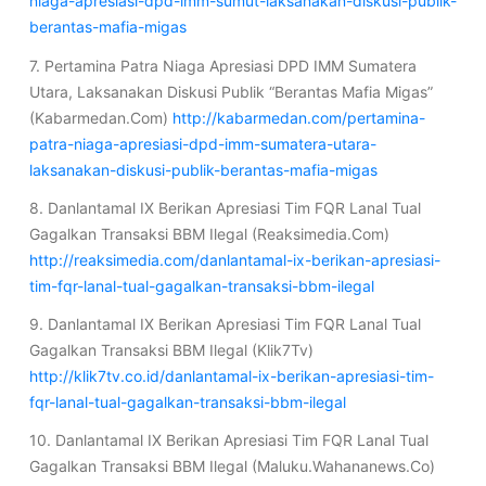
niaga-apresiasi-dpd-imm-sumut-laksanakan-diskusi-publik-
berantas-mafia-migas
7. Pertamina Patra Niaga Apresiasi DPD IMM Sumatera
Utara, Laksanakan Diskusi Publik “Berantas Mafia Migas”
(Kabarmedan.Com)
http://kabarmedan.com/pertamina-
patra-niaga-apresiasi-dpd-imm-sumatera-utara-
laksanakan-diskusi-publik-berantas-mafia-migas
8. Danlantamal IX Berikan Apresiasi Tim FQR Lanal Tual
Gagalkan Transaksi BBM Ilegal (Reaksimedia.Com)
http://reaksimedia.com/danlantamal-ix-berikan-apresiasi-
tim-fqr-lanal-tual-gagalkan-transaksi-bbm-ilegal
9. Danlantamal IX Berikan Apresiasi Tim FQR Lanal Tual
Gagalkan Transaksi BBM Ilegal (Klik7Tv)
http://klik7tv.co.id/danlantamal-ix-berikan-apresiasi-tim-
fqr-lanal-tual-gagalkan-transaksi-bbm-ilegal
10. Danlantamal IX Berikan Apresiasi Tim FQR Lanal Tual
Gagalkan Transaksi BBM Ilegal (Maluku.Wahananews.Co)