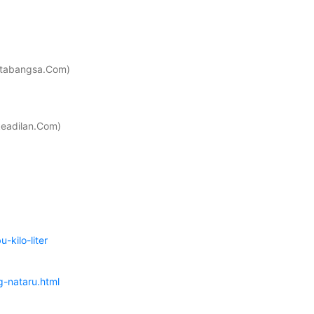
intabangsa.Com)
kkeadilan.Com)
kilo-liter
g-nataru.html