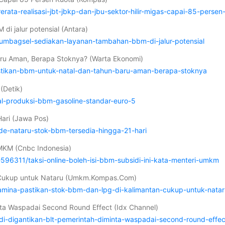
ta-realisasi-jbt-jbkp-dan-jbu-sektor-hilir-migas-capai-85-persen
i jalur potensial (Antara)
umbagsel-sediakan-layanan-tambahan-bbm-di-jalur-potensial
aru Aman, Berapa Stoknya? (Warta Ekonomi)
stikan-bbm-untuk-natal-dan-tahun-baru-aman-berapa-stoknya
(Detik)
kal-produksi-bbm-gasoline-standar-euro-5
Hari (Jawa Pos)
e-nataru-stok-bbm-tersedia-hingga-21-hari
 UMKM (Cnbc Indonesia)
6311/taksi-online-boleh-isi-bbm-subsidi-ini-kata-menteri-umkm
n Cukup untuk Nataru (Umkm.Kompas.Com)
amina-pastikan-stok-bbm-dan-lpg-di-kalimantan-cukup-untuk-natar
ta Waspadai Second Round Effect (Idx Channel)
i-digantikan-blt-pemerintah-diminta-waspadai-second-round-effec