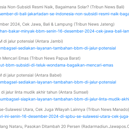
esia Non-Subsidi Resmi Naik, Bagaimana Solar? (Tribun News Bali)
sember-di-bali-jakartadan-se-indonesia-non-subsidi-resmi-naik-bag
mber 2024, Cek Jawa, Bali & Lampung (Tribun News Jateng)
-bahan-bakar-minyak-bbm-senin-16-desember-2024-cek-jawa-bali-l
i jalur potensial (Antara Jambi)
umbagsel-sediakan-layanan-tambahan-bbm-di-jalur-potensial
 Mencari Emas (Tribun News Papua Barat)
but-bbm-subsidi-di-teluk-wondama-bagaikan-mencari-emas
i jalur potensial (Antara Babel)
umbagsel-sediakan-layanan-tambahan-bbm-di-jalur-potensial
 jalur linta mudik akhir tahun (Antara Sumsel)
sumbagsel-siapkan-layanan-tambahan-bbm-di-jalur-linta-mudik-akhi
se-Sulawesi Utara, Cek Juga Wilayah Lainnya (Tribun News Manado
i-ini-senin-16-desember-2024-di-spbu-se-sulawesi-utara-cek-juga-
 Jelang Nataru, Pasokan Ditambah 20 Persen (Radarmadiun.Jawapos.