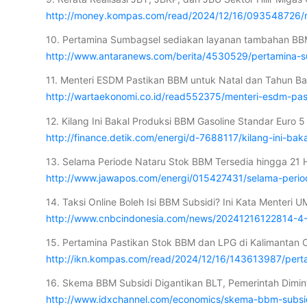
http://money.kompas.com/read/2024/12/16/093548726/rera
10. Pertamina Sumbagsel sediakan layanan tambahan BBM d
http://www.antaranews.com/berita/4530529/pertamina-s
11. Menteri ESDM Pastikan BBM untuk Natal dan Tahun B
http://wartaekonomi.co.id/read552375/menteri-esdm-pa
12. Kilang Ini Bakal Produksi BBM Gasoline Standar Euro 5 
http://finance.detik.com/energi/d-7688117/kilang-ini-ba
13. Selama Periode Nataru Stok BBM Tersedia hingga 21 
http://www.jawapos.com/energi/015427431/selama-period
14. Taksi Online Boleh Isi BBM Subsidi? Ini Kata Menteri
http://www.cnbcindonesia.com/news/20241216122814-4-59
15. Pertamina Pastikan Stok BBM dan LPG di Kalimanta
http://ikn.kompas.com/read/2024/12/16/143613987/pert
16. Skema BBM Subsidi Digantikan BLT, Pemerintah Dimin
http://www.idxchannel.com/economics/skema-bbm-subsid