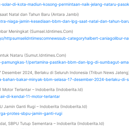
-solar-di-kota-madiun-kosong-permintaan-naik-jelang-nataru-pas
saat Natal dan Tahun Baru (Antara Jambi)
atra-niaga-jamin-kesediaan-bbm-dan-lpg-saat-natal-dan-tahun-bar
umbar Meningkat (Sumsel.Idntimes.Com)
iago/httpsumselidntimescomnewssub-categoryhalbert-caniagolibur-n
untuk Nataru (Sumut.Idntimes.Com)
ma-pamungkas-1/pertamina-pastikan-bbm-dan-lpg-di-sumbagut-ama
 Desember 2024, Berlaku di Seluruh Indonesia (Tribun News Jateng
rga-bahan-bakar-minyak-bbm-selasa-17-desember-2024-berlaku-di-s
Motor Terlantar – Indoberita (Indoberita.Id)
air-di-kendal-11-motor-terlantar
 Jamin Ganti Rugi – Indoberita (Indoberita.Id)
rga-protes-sbpu-jamin-ganti-rugi
dal, SBPU Tutup Sementara – Indoberita (Indoberita.Id)