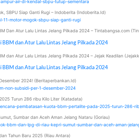
rcampur-air-di-kendal-sbpu-tutup-sementara
k, SBPU Siap Ganti Rugi – Indoberita (Indoberita.Id)
dal-11-motor-mogok-sbpu-siap-ganti-rugi
 BBM Dan Atur Lalu Lintas Jelang Pilkada 2024 – Tintabangsa.com (T
i BBM dan Atur Lalu Lintas Jelang Pilkada 2024
BBM dan Atur Lalu Lintas Jelang Pilkada 2024 – Jejak Keadilan (Jeja
i BBM dan Atur Lalu Lintas Jelang Pilkada 2024
 Desember 2024! (Beritaperbankan.Id)
bbm-non-subsidi-per-1-desember-2024
25 Turun 286 ribu Kilo Liter (Katadata)
-rencana-pembatasan-kuota-bbm-pertalite-pada-2025-turun-286-ribu-
, Sumut, Sumbar dan Aceh Aman Jelang Nataru (Goriau)
stok-bbm-dan-lpg-di-riau-kepri-sumut-sumbar-dan-aceh-aman-jelan
dan Tahun Baru 2025 (Riau Antara)