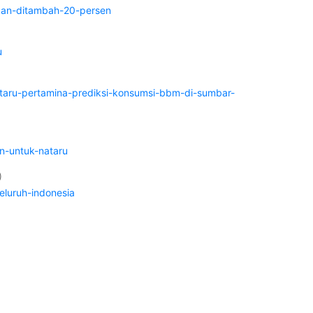
okan-ditambah-20-persen
u
ataru-pertamina-prediksi-konsumsi-bbm-di-sumbar-
n-untuk-nataru
)
eluruh-indonesia