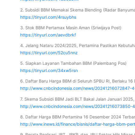
2. Subsidi BBM Memakai Skema Blending (Radar Banyum
https://tinyurl.com/4rsuybhs
3. Stok BBM Pertamax Masin Aman (Sriwijaya Post)
https://tinyurl.com/aevdbrkf
4. Jelang Nataru 2024/2025, Pertamina Pastikan Kebutuh
https://tinyurl.com/52cu5nnz
5. Siapkan Layanan Tambahan BBM (Palembang Pos)
https://tinyurl.com/34xw5rsn
6. Daftar Baru Harga BBM di Seluruh SPBU RI, Berlaku 1
http://www.cnbcindonesia.com/news/20241216072847-4-
7. Skema Subsidi BBM Jadi BLT Bakal Jalan Januari 2025, 
http://www.cnbcindonesia.com/news/20241216073850-4-5
8. Daftar Harga BBM Pertamina 16 Desember 2024 Terbar
http://www.inews.id/finance/bisnis/daftar-harga-bbm-p
9. Rerata Realisasi JBT, JBKP, dan JBU Sektor Hilir Miga