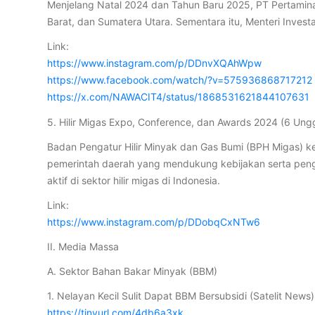
Menjelang Natal 2024 dan Tahun Baru 2025, PT Pertamin
Barat, dan Sumatera Utara. Sementara itu, Menteri Invest
Link:
https://www.instagram.com/p/DDnvXQAhWpw
https://www.facebook.com/watch/?v=575936868717212
https://x.com/NAWACIT4/status/1868531621844107631
5. Hilir Migas Expo, Conference, dan Awards 2024 (6 Un
Badan Pengatur Hilir Minyak dan Gas Bumi (BPH Migas) 
pemerintah daerah yang mendukung kebijakan serta penge
aktif di sektor hilir migas di Indonesia.
Link:
https://www.instagram.com/p/DDobqCxNTw6
II. Media Massa
A. Sektor Bahan Bakar Minyak (BBM)
1. Nelayan Kecil Sulit Dapat BBM Bersubsidi (Satelit News)
https://tinyurl.com/4db6a3xk