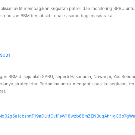
isian aktif membagikan kegiatan patroli dan monitoring SPBU untuk 
tribusian BBM bersubsidi tepat sasaran bagi masyarakat.
99031
 BBM di sejumlah SPBU, seperti Hasanudin, Nawaripi, Yos Soedarso, 
lunya strategi dari Pertamina untuk mengantisipasi kelangkaan, te
at.
pfbid02g6a1cbsmtF19aDUtfGvfFsW18wzb6BmZENBuqAhr1gC3b7gWe