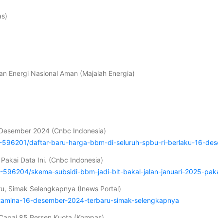
as)
an Energi Nasional Aman (Majalah Energia)
6 Desember 2024 (Cnbc Indonesia)
596201/daftar-baru-harga-bbm-di-seluruh-spbu-ri-berlaku-16-de
Pakai Data Ini. (Cnbc Indonesia)
96204/skema-subsidi-bbm-jadi-blt-bakal-jalan-januari-2025-pakai
u, Simak Selengkapnya (Inews Portal)
ertamina-16-desember-2024-terbaru-simak-selengkapnya
s Capai 85 Persen Kuota (Kompas)