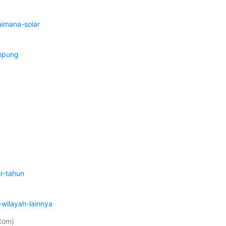
aimana-solar
ampung
r-tahun
)
wilayah-lainnya
Com)