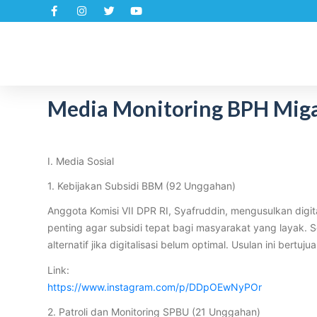
S
k
i
p
t
Media Monitoring BPH Migas
o
c
o
n
I. Media Sosial
t
1. Kebijakan Subsidi BBM (92 Unggahan)
e
n
Anggota Komisi VII DPR RI, Syafruddin, mengusulkan digita
t
penting agar subsidi tepat bagi masyarakat yang layak. 
alternatif jika digitalisasi belum optimal. Usulan ini be
Link:
https://www.instagram.com/p/DDpOEwNyPOr
2. Patroli dan Monitoring SPBU (21 Unggahan)