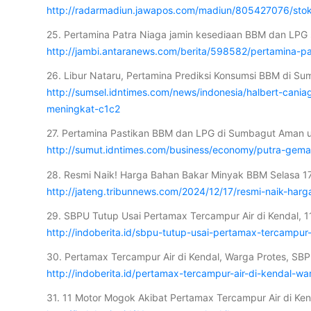
http://radarmadiun.jawapos.com/madiun/805427076/stok
25. Pertamina Patra Niaga jamin kesediaan BBM dan LPG 
http://jambi.antaranews.com/berita/598582/pertamina-p
26. Libur Nataru, Pertamina Prediksi Konsumsi BBM di S
http://sumsel.idntimes.com/news/indonesia/halbert-can
meningkat-c1c2
27. Pertamina Pastikan BBM dan LPG di Sumbagut Aman 
http://sumut.idntimes.com/business/economy/putra-ge
28. Resmi Naik! Harga Bahan Bakar Minyak BBM Selasa 17
http://jateng.tribunnews.com/2024/12/17/resmi-naik-ha
29. SBPU Tutup Usai Pertamax Tercampur Air di Kendal, 11 
http://indoberita.id/sbpu-tutup-usai-pertamax-tercampur-
30. Pertamax Tercampur Air di Kendal, Warga Protes, SBPU
http://indoberita.id/pertamax-tercampur-air-di-kendal-wa
31. 11 Motor Mogok Akibat Pertamax Tercampur Air di Ken