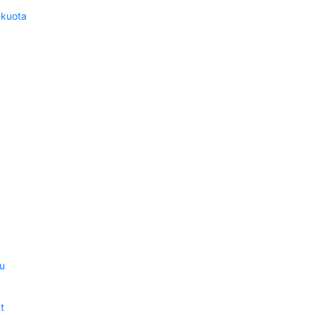
-kuota
u
t