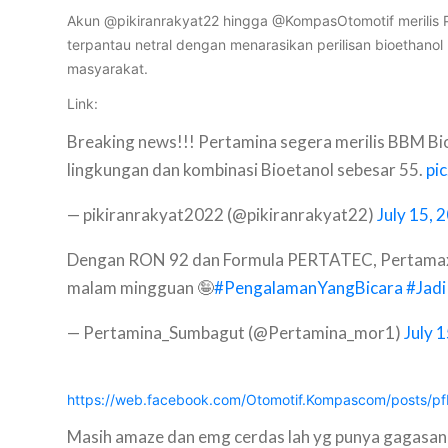
Akun @pikiranrakyat22 hingga @KompasOtomotif merilis P
terpantau netral dengan menarasikan perilisan bioethano
masyarakat.
Link:
Breaking news!!! Pertamina segera merilis BBM B
lingkungan dan kombinasi Bioetanol sebesar 55.
pi
— pikiranrakyat2022 (@pikiranrakyat22)
July 15, 
Dengan RON 92 dan Formula PERTATEC, Pertamax mem
malam mingguan 🤪
#PengalamanYangBicara
#Jadi
— Pertamina_Sumbagut (@Pertamina_mor1)
July 
https://web.facebook.com/Otomotif.Kompascom/pos
Masih amaze dan emg cerdas lah yg punya gagasan bi