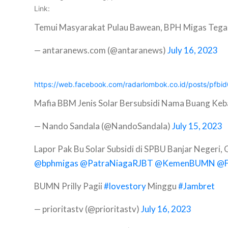
Link:
Temui Masyarakat Pulau Bawean, BPH Migas Tega
— antaranews.com (@antaranews)
July 16, 2023
https://web.facebook.com/radarlombok.co.id/posts/p
Mafia BBM Jenis Solar Bersubsidi Nama Buang Ke
— Nando Sandala (@NandoSandala)
July 15, 2023
Lapor Pak Bu Solar Subsidi di SPBU Banjar Negeri
@bphmigas
@PatraNiagaRJBT
@KemenBUMN
@
BUMN Prilly Pagii
#lovestory
Minggu
#Jambret
— prioritastv (@prioritastv)
July 16, 2023