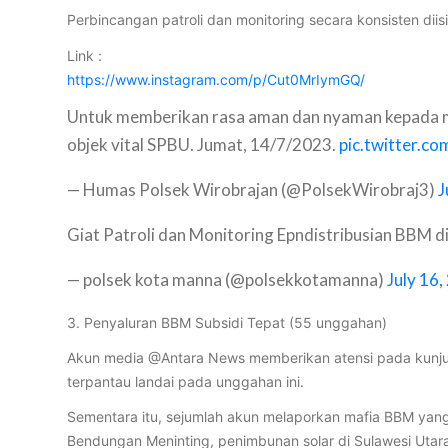
Perbincangan patroli dan monitoring secara konsisten di
Link :
https://www.instagram.com/p/Cut0MrIymGQ/
Untuk memberikan rasa aman dan nyaman kepada ma
objek vital SPBU. Jumat, 14/7/2023.
pic.twitter.c
— Humas Polsek Wirobrajan (@PolsekWirobraj3)
J
Giat Patroli dan Monitoring Epndistribusian BBM 
— polsek kota manna (@polsekkotamanna)
July 16
3. Penyaluran BBM Subsidi Tepat (55 unggahan)
Akun media @Antara News memberikan atensi pada kunju
terpantau landai pada unggahan ini.
Sementara itu, sejumlah akun melaporkan mafia BBM ya
Bendungan Meninting, penimbunan solar di Sulawesi Utara