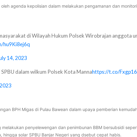
isi oleh agenda kepolisian dalam melakukan pengamanan dan monitor
syarakat di Wilayah Hukum Polsek Wirobrajan anggota unit
om/hu9Ki8ej6q
uly 14, 2023
di SPBU dalam wilkum Polsek Kota Manna
https://t.co/Fxgp1
, 2023
ngan BPH Migas di Pulau Bawean dalam upaya pemberian kemudaha
ng melakukan penyelewengan dan penimbunan BBM bersubsidi sepert
, hingga solar SPBU Banjar Negeri yang dsebut cepat habis.