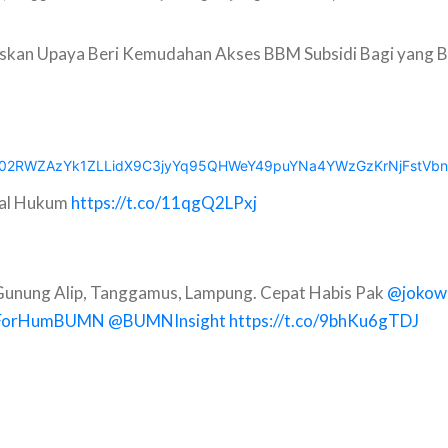
skan Upaya Beri Kemudahan Akses BBM Subsidi Bagi yang 
fbid02RWZAzYk1ZLLidX9C3jyYq95QHWeY49puYNa4YWzGzKrNjFstVbnt
bal Hukum
https://t.co/11qgQ2LPxj
, Gunung Alip, Tanggamus, Lampung. Cepat Habis Pak
@jokow
ForHumBUMN
@BUMNInsight
https://t.co/9bhKu6gTDJ