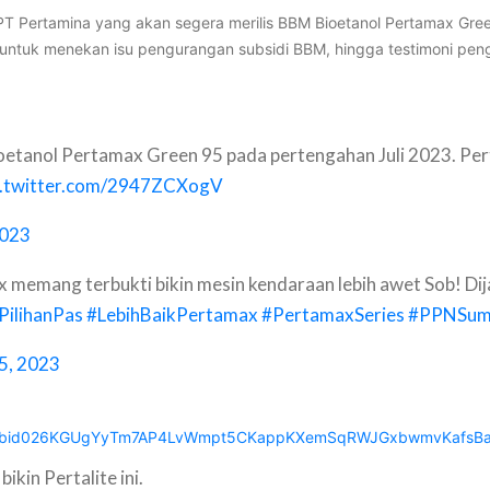
T Pertamina yang akan segera merilis BBM Bioetanol Pertamax Gre
l untuk menekan isu pengurangan subsidi BBM, hingga testimoni pen
ioetanol Pertamax Green 95 pada pertengahan Juli 2023. P
c.twitter.com/2947ZCXogV
2023
ang terbukti bikin mesin kendaraan lebih awet Sob! Dijam
PilihanPas
#LebihBaikPertamax
#PertamaxSeries
#PPNSum
15, 2023
ts/pfbid026KGUgYyTm7AP4LvWmpt5CKappKXemSqRWJGxbwmvKafsBa
kin Pertalite ini.