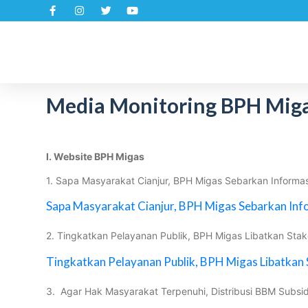
S
k
i
p
t
Media Monitoring BPH Migas
o
c
o
n
I. Website BPH Migas
t
1. Sapa Masyarakat Cianjur, BPH Migas Sebarkan Informasi
e
n
Sapa Masyarakat Cianjur, BPH Migas Sebarkan Info
t
2. Tingkatkan Pelayanan Publik, BPH Migas Libatkan Sta
Tingkatkan Pelayanan Publik, BPH Migas Libatkan
3. Agar Hak Masyarakat Terpenuhi, Distribusi BBM Subsi