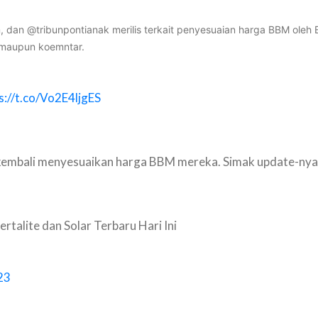
dan @tribunpontianak merilis terkait penyesuaian harga BBM oleh 
s maupun koemntar.
s://t.co/Vo2E4ljgES
 kembali menyesuaikan harga BBM mereka. Simak update-nya
talite dan Solar Terbaru Hari Ini
23