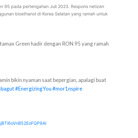
en 95 pada pertengahan Juli 2023. Respons netizen
ggunan bioethanol di Korea Selatan yang ramah untuk
ertamax Green hadir dengan RON 95 yang ramah
in bikin nyaman saat bepergian, apalagi buat
bagut
#EnergizingYou
#mor1nspire
jBTi6oVnB52EoFQP9Al