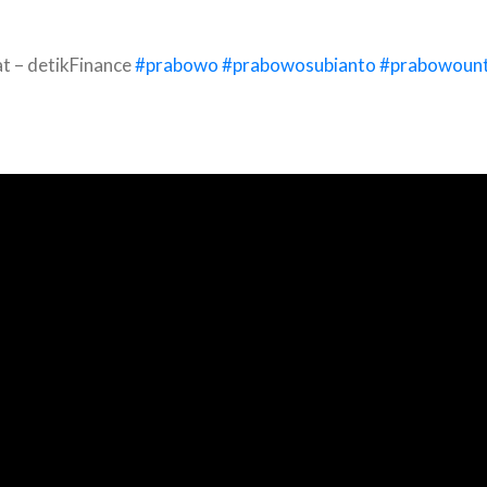
at – detikFinance
#prabowo
#prabowosubianto
#prabowoun