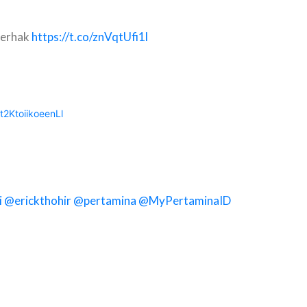
Berhak
https://t.co/znVqtUfi1l
2KtoiikoeenLl
i
@erickthohir
@pertamina
@MyPertaminaID