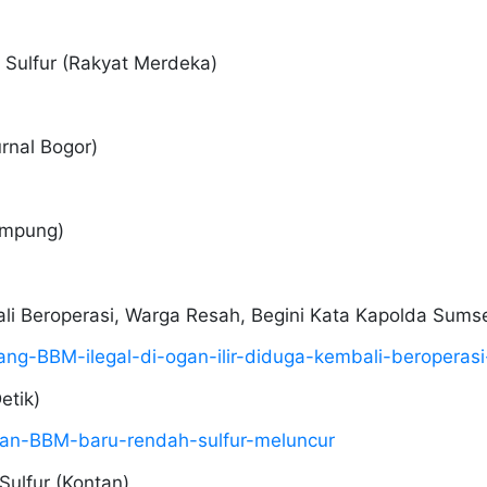
 Sulfur (Rakyat Merdeka)
urnal Bogor)
ampung)
ali Beroperasi, Warga Resah, Begini Kata Kapolda Sums
ang-BBM-ilegal-di-ogan-ilir-diduga-kembali-beroperas
etik)
apan-BBM-baru-rendah-sulfur-meluncur
ulfur (Kontan)