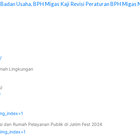
an Badan Usaha, BPH Migas Kaji Revisi Peraturan BPH Miga
/
mah Lingkungan
s)
/
img_index=1
i dan Rumah Pelayanan Publik di Jatim Fest 2024
?img_index=1