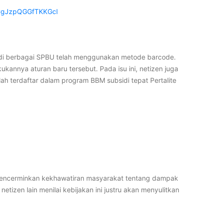
CgJzpQGGfTKKGcl
 di berbagai SPBU telah menggunakan metode barcode.
annya aturan baru tersebut. Pada isu ini, netizen juga
ah terdaftar dalam program BBM subsidi tepat Pertalite
g mencerminkan kekhawatiran masyarakat tentang dampak
tizen lain menilai kebijakan ini justru akan menyulitkan