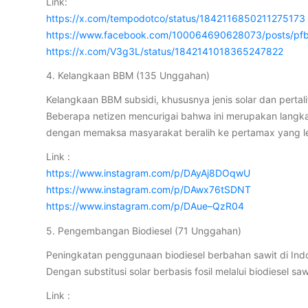
Link:
https://x.com/tempodotco/status/1842116850211275173
https://www.facebook.com/100064690628073/posts/p
https://x.com/V3g3L/status/1842141018365247822
4. Kelangkaan BBM (135 Unggahan)
Kelangkaan BBM subsidi, khususnya jenis solar dan pertal
Beberapa netizen mencurigai bahwa ini merupakan langkah
dengan memaksa masyarakat beralih ke pertamax yang le
Link :
https://www.instagram.com/p/DAyAj8DOqwU
https://www.instagram.com/p/DAwx76tSDNT
https://www.instagram.com/p/DAue–QzR04
5. Pengembangan Biodiesel (71 Unggahan)
Peningkatan penggunaan biodiesel berbahan sawit di In
Dengan substitusi solar berbasis fosil melalui biodiesel s
Link :