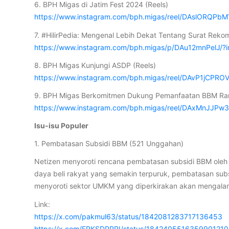
6. BPH Migas di Jatim Fest 2024 (Reels)
https://www.instagram.com/bph.migas/reel/DAslORQPbM
7. #HilirPedia: Mengenal Lebih Dekat Tentang Surat Reko
https://www.instagram.com/bph.migas/p/DAu12mnPelJ/?
8. BPH Migas Kunjungi ASDP (Reels)
https://www.instagram.com/bph.migas/reel/DAvP1jCPROV
9. BPH Migas Berkomitmen Dukung Pemanfaatan BBM R
https://www.instagram.com/bph.migas/reel/DAxMnJJPw
Isu-isu Populer
1. Pembatasan Subsidi BBM (521 Unggahan)
Netizen menyoroti rencana pembatasan subsidi BBM oleh
daya beli rakyat yang semakin terpuruk, pembatasan subsi
menyoroti sektor UMKM yang diperkirakan akan mengalam
Link:
https://x.com/pakmul63/status/1842081283717136453
https://x.com/FPKSDPRRI/status/1842405516359901210