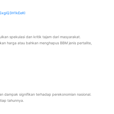
SxgiQ3H1kEeKl
lkan spekulasi dan kritik tajam dari masyarakat.
kkan harga atau bahkan menghapus BBM jenis pertalite,
n dampak signifikan terhadap perekonomian nasional.
etiap tahunnya.