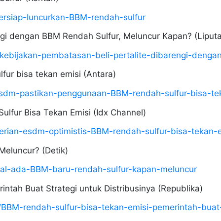
bersiap-luncurkan-BBM-rendah-sulfur
engi dengan BBM Rendah Sulfur, Meluncur Kapan? (Liput
/kebijakan-pembatasan-beli-pertalite-dibarengi-deng
ur bisa tekan emisi (Antara)
sdm-pastikan-penggunaan-BBM-rendah-sulfur-bisa-te
ulfur Bisa Tekan Emisi (Idx Channel)
rian-esdm-optimistis-BBM-rendah-sulfur-bisa-tekan-e
Meluncur? (Detik)
akal-ada-BBM-baru-rendah-sulfur-kapan-meluncur
ntah Buat Strategi untuk Distribusinya (Republika)
0/BBM-rendah-sulfur-bisa-tekan-emisi-pemerintah-buat-