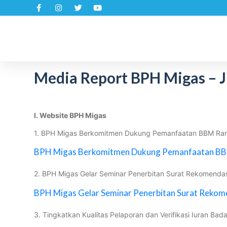
S
k
i
p
t
Media Report BPH Migas – J
o
c
o
n
I. Website BPH Migas
t
1. BPH Migas Berkomitmen Dukung Pemanfaatan BBM Ra
e
n
BPH Migas Berkomitmen Dukung Pemanfaatan BB
t
2. BPH Migas Gelar Seminar Penerbitan Surat Rekomendas
BPH Migas Gelar Seminar Penerbitan Surat Rekome
3. Tingkatkan Kualitas Pelaporan dan Verifikasi Iuran B