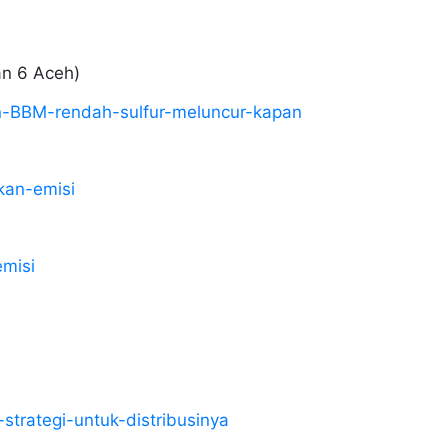
an 6 Aceh)
an-BBM-rendah-sulfur-meluncur-kapan
kan-emisi
misi
strategi-untuk-distribusinya