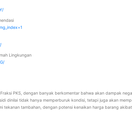
Y/
mendasi
img_index=1
/
amah Lingkungan
3G/
 Fraksi PKS, dengan banyak berkomentar bahwa akan dampak negati
di dinilai tidak hanya memperburuk kondisi, tetapi juga akan memper
i tekanan tambahan, dengan potensi kenaikan harga barang akibat 