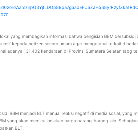
pfbid02oroWarsznpQ3YjtLDQp88pa7gaadEFUSZaH5S8yrR2yfZka1Rd
6070
lokal yang membagikan informasi bahwa pengisian BBM bersubsidi
asif kepada netizen secara umum agar mengetahui terkait diberlakuk
ai adanya 131.402 kendaraan di Provinsi Sumatera Selatan tabg tel
sidi BBM menjadi BLT menuai reaksi negatif di media sosial, yan
BBM yang akan memicu lonjakan harga barang-barang lain. Sebagian ne
patkan BLT.