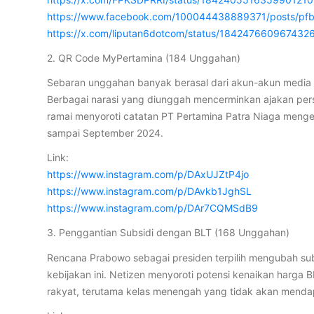
https://www.facebook.com/100044438889371/posts/
https://x.com/liputan6dotcom/status/184247660967432
2. QR Code MyPertamina (184 Unggahan)
Sebaran unggahan banyak berasal dari akun-akun media 
Berbagai narasi yang diunggah mencerminkan ajakan persu
ramai menyoroti catatan PT Pertamina Patra Niaga mengen
sampai September 2024.
Link:
https://www.instagram.com/p/DAxUJZtP4jo
https://www.instagram.com/p/DAvkb1JghSL
https://www.instagram.com/p/DAr7CQMSdB9
3. Penggantian Subsidi dengan BLT (168 Unggahan)
Rencana Prabowo sebagai presiden terpilih mengubah sub
kebijakan ini. Netizen menyoroti potensi kenaikan harga 
rakyat, terutama kelas menengah yang tidak akan menda