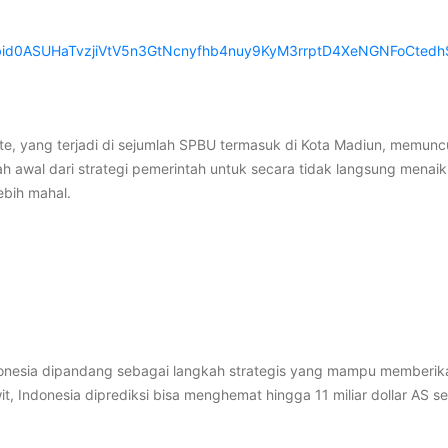
fbid0ASUHaTvzjiVtV5n3GtNcnyfhb4nuy9KyM3rrptD4XeNGNFoCtedh
ite, yang terjadi di sejumlah SPBU termasuk di Kota Madiun, memuncu
 awal dari strategi pemerintah untuk secara tidak langsung menai
bih mahal.
donesia dipandang sebagai langkah strategis yang mampu memberika
awit, Indonesia diprediksi bisa menghemat hingga 11 miliar dollar AS s