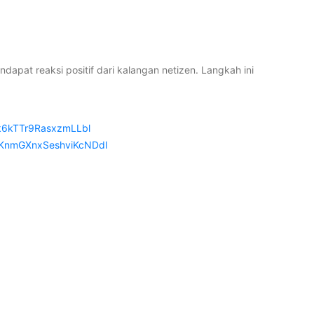
pat reaksi positif dari kalangan netizen. Langkah ini
6kTTr9RasxzmLLbl
KnmGXnxSeshviKcNDdl