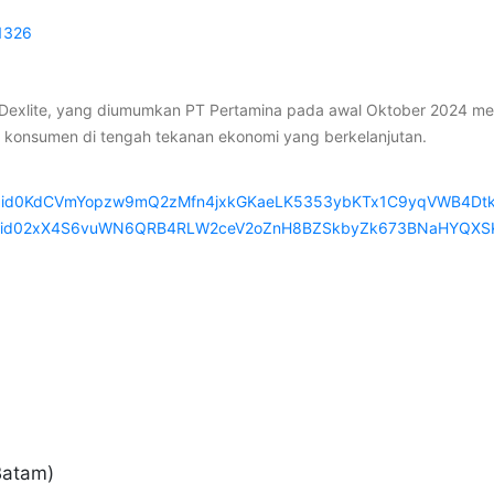
1326
Dexlite, yang diumumkan PT Pertamina pada awal Oktober 2024 menda
 konsumen di tengah tekanan ekonomi yang berkelanjutan.
/pfbid0KdCVmYopzw9mQ2zMfn4jxkGKaeLK5353ybKTx1C9yqVWB4Dtk
/pfbid02xX4S6vuWN6QRB4RLW2ceV2oZnH8BZSkbyZk673BNaHYQXS
Batam)