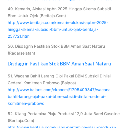
49. Kemarin, Alokasi Apbn 2025 Hingga Skema Subsidi
Bbm Untuk Ojek (Beritaja.Com)
http://www.beritaja.com/kemarin-alokasi-apbn-2025-
hingga-skema-subsidi-bbm-untuk-ojek-beritaja-
257721.html
50. Disdagrin Pastikan Stok BBM Aman Saat Nataru
(Radarselatan)
Disdagrin Pastikan Stok BBM Aman Saat Nataru
51. Wacana Bahlil Larang Ojol Pakai BBM Subsidi Dinilai
Cederai Komitmen Prabowo (Balpos)
http://www.balpos.com/ekonomi/1795409347/wacana-
bahlil-larang-ojol-pakai-bbm-subsidi-dinilai-cederai-
komitmen-prabowo
52. Kilang Pertamina Plaju Produksi 12,9 Juta Barel Gasoline
(Beritaja.Com)
http://www.beritaja.com/kilang-pertamina-plaju-produksi-