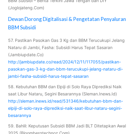
BBM Subsidi – Berita Terkini Jawa Tengah dan DIY
(Joglojateng.Com)
Dewan Dorong Digitalisasi & Pengetatan Penyaluran
BBM Subsidi
57. Pastikan Pasokan Gas 3 Kg dan BBM Terucukupi Jelang
Nataru di Jambi, Fasha: Subsidi Harus Tepat Sasaran
(Jambiupdate.Co)
http://jambiupdate.co/read/2024/12/11/117055/pastikan-
pasokan-gas-3-kg-dan-bbm-terucukupi-jelang-nataru-di-
jambi-fasha-subsidi-harus-tepat-sasaran
58. Kebutuhan BBM dan Elpiji di Solo Raya Diprediksi Naik
saat Libur Nataru, Segini Besarannya (Sleman.Inews.Id)
http://sleman.inews.id/read/531346/kebutuhan-bbm-dan-
elpiji-di-solo-raya-diprediksi-naik-saat-libur-nataru-segini-
besarannya
59. Bahlil: Keputusan Subsidi BBM Jadi BLT Ditetapkan Awal
2025 (Bloombergtechnoz.Com)