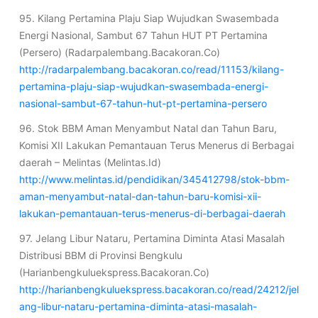
95. Kilang Pertamina Plaju Siap Wujudkan Swasembada
Energi Nasional, Sambut 67 Tahun HUT PT Pertamina
(Persero) (Radarpalembang.Bacakoran.Co)
http://radarpalembang.bacakoran.co/read/11153/kilang-
pertamina-plaju-siap-wujudkan-swasembada-energi-
nasional-sambut-67-tahun-hut-pt-pertamina-persero
96. Stok BBM Aman Menyambut Natal dan Tahun Baru,
Komisi XII Lakukan Pemantauan Terus Menerus di Berbagai
daerah – Melintas (Melintas.Id)
http://www.melintas.id/pendidikan/345412798/stok-bbm-
aman-menyambut-natal-dan-tahun-baru-komisi-xii-
lakukan-pemantauan-terus-menerus-di-berbagai-daerah
97. Jelang Libur Nataru, Pertamina Diminta Atasi Masalah
Distribusi BBM di Provinsi Bengkulu
(Harianbengkuluekspress.Bacakoran.Co)
http://harianbengkuluekspress.bacakoran.co/read/24212/jel
ang-libur-nataru-pertamina-diminta-atasi-masalah-