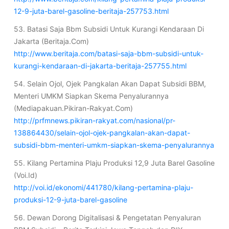
12-9-juta-barel-gasoline-beritaja-257753.html
53. Batasi Saja Bbm Subsidi Untuk Kurangi Kendaraan Di
Jakarta (Beritaja.Com)
http://www.beritaja.com/batasi-saja-bbm-subsidi-untuk-
kurangi-kendaraan-di-jakarta-beritaja-257755.html
54. Selain Ojol, Ojek Pangkalan Akan Dapat Subsidi BBM,
Menteri UMKM Siapkan Skema Penyalurannya
(Mediapakuan.Pikiran-Rakyat.Com)
http://prfmnews.pikiran-rakyat.com/nasional/pr-
138864430/selain-ojol-ojek-pangkalan-akan-dapat-
subsidi-bbm-menteri-umkm-siapkan-skema-penyalurannya
55. Kilang Pertamina Plaju Produksi 12,9 Juta Barel Gasoline
(Voi.Id)
http://voi.id/ekonomi/441780/kilang-pertamina-plaju-
produksi-12-9-juta-barel-gasoline
56. Dewan Dorong Digitalisasi & Pengetatan Penyaluran