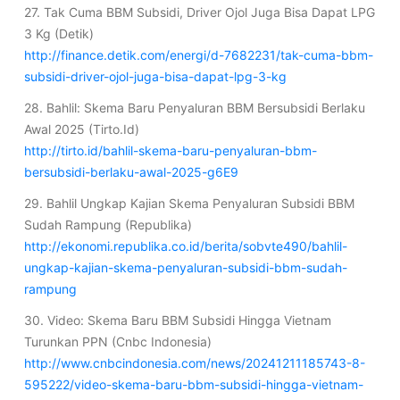
27. Tak Cuma BBM Subsidi, Driver Ojol Juga Bisa Dapat LPG
3 Kg (Detik)
http://finance.detik.com/energi/d-7682231/tak-cuma-bbm-
subsidi-driver-ojol-juga-bisa-dapat-lpg-3-kg
28. Bahlil: Skema Baru Penyaluran BBM Bersubsidi Berlaku
Awal 2025 (Tirto.Id)
http://tirto.id/bahlil-skema-baru-penyaluran-bbm-
bersubsidi-berlaku-awal-2025-g6E9
29. Bahlil Ungkap Kajian Skema Penyaluran Subsidi BBM
Sudah Rampung (Republika)
http://ekonomi.republika.co.id/berita/sobvte490/bahlil-
ungkap-kajian-skema-penyaluran-subsidi-bbm-sudah-
rampung
30. Video: Skema Baru BBM Subsidi Hingga Vietnam
Turunkan PPN (Cnbc Indonesia)
http://www.cnbcindonesia.com/news/20241211185743-8-
595222/video-skema-baru-bbm-subsidi-hingga-vietnam-