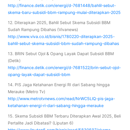
http://finance.detik.com/energi/d-7681448/bahlil-sebut-
skema-baru-subsidi-bbm-rampung-mulai-diterapkan-2025
12. Diterapkan 2025, Bahlil Sebut Skema Subsidi BBM
Sudah Rampung Dibahas (Vivanews)
http://www.viva.co.id/bisnis/1780220-diterapkan-2025-
bahlil-sebut-skema-subsidi-bbm-sudah-rampung-dibahas
13. BRIN Sebut Ojol & Opang Layak Dapat Subsidi BBM
(Detik)
http://finance.detik.com/energi/d-7681522/brin-sebut-ojol-
opang-layak-dapat-subsidi-bbm
14. PIS Jaga Ketahanan Energi RI dari Sabang hingga
Merauke (Metro Tv)
http://www.metrotvnews.com/read/NrWC5LlQ-pis-jaga-
ketahanan-energi-ri-dari-sabang-hingga-merauke
15. Skema Subsidi BBM Terbaru Diterapkan Awal 2025, Beli
Pertalite Jadi Dibatasi? (Liputan 6)
http://www.liputan6.com/bisnis/read/5830597/skema-