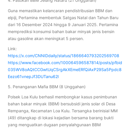
4. Pasokan BBM Jelang Nataru (21 Unggahan)
Guna memastikan kelancaran pendistribusian BBM dan
elpiji, Pertamina membentuk Satgas Natal dan Tahun Baru
dari 16 Desember 2024 hingga 9 Januari 2025. Pertamina
memprediksi konsumsi bahan bakar minyak jenis bensin
atau gasoline akan meningkat 5 persen.
Link:
https://x.com/CNNIDdaily/status/1866640793202569708
https://www.facebook.com/100064596587814/posts/pfbid
035WV8oAQtCCGwtUqCSrgAkXEmeERfQiAxP29Sa5Ppdc8
Eezo61vnepJf3DUTanu62l
5. Penanganan Mafia BBM (8 Unggahan)
Polsek Loa Kulu berhasil membongkar kasus penimbunan
bahan bakar minyak (BBM) bersubsidi jenis solar di Desa
Rempanga, Kecamatan Loa Kulu. Tersangka berinisial MM
(49) ditangkap di lokasi kejadian bersama barang bukti
yang menguatkan dugaan penyalahgunaan BBM