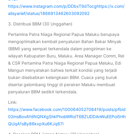
https://www.instagram.com/p/DDbxT9dTocghttps://x.com/
alisyarief/status/1866913462603092092
3. Distribusi BBM (30 Unggahan)
Pertamina Patra Niaga Regional Papua Maluku berupaya
mengoptimalkan kembali penyaluran Bahan Bakar Minyak
(BBM) yang sempat terkendala dalam pengiriman ke
wilayah Kabupaten Buru, Maluku. Area Manager Comm, Rel
& CSR Pertamina Patra Niaga Regional Papua Maluku, Edi
Mangun menyatakan bahwa terkait kondisi yang terjadi
bukan disebabkan kelangkaan BBM. Cuaca yang buruk
disertai gelombang tinggi di perairan Maluku membuat
penyaluran BBM sedikit terkendala.
Link:
https://www.facebook.com/100064052708419/posts/pfbid
02msBovAYdNQNXgShkPhobWRoiT6BZUDDAnWuEEPoi5Hh
QUqA1sBy86kxpXu6KJq67l