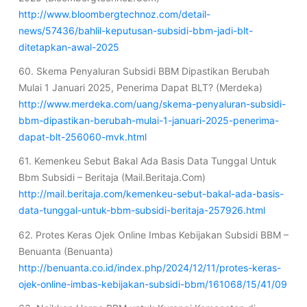
http://www.bloombergtechnoz.com/detail-
news/57436/bahlil-keputusan-subsidi-bbm-jadi-blt-
ditetapkan-awal-2025
60. Skema Penyaluran Subsidi BBM Dipastikan Berubah
Mulai 1 Januari 2025, Penerima Dapat BLT? (Merdeka)
http://www.merdeka.com/uang/skema-penyaluran-subsidi-
bbm-dipastikan-berubah-mulai-1-januari-2025-penerima-
dapat-blt-256060-mvk.html
61. Kemenkeu Sebut Bakal Ada Basis Data Tunggal Untuk
Bbm Subsidi – Beritaja (Mail.Beritaja.Com)
http://mail.beritaja.com/kemenkeu-sebut-bakal-ada-basis-
data-tunggal-untuk-bbm-subsidi-beritaja-257926.html
62. Protes Keras Ojek Online Imbas Kebijakan Subsidi BBM –
Benuanta (Benuanta)
http://benuanta.co.id/index.php/2024/12/11/protes-keras-
ojek-online-imbas-kebijakan-subsidi-bbm/161068/15/41/09