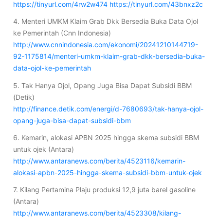
https://tinyurl.com/4rw2w474
https://tinyurl.com/43bnxz2c
4. Menteri UMKM Klaim Grab Dkk Bersedia Buka Data Ojol
ke Pemerintah (Cnn Indonesia)
http://www.cnnindonesia.com/ekonomi/20241210144719-
92-1175814/menteri-umkm-klaim-grab-dkk-bersedia-buka-
data-ojol-ke-pemerintah
5. Tak Hanya Ojol, Opang Juga Bisa Dapat Subsidi BBM
(Detik)
http://finance.detik.com/energi/d-7680693/tak-hanya-ojol-
opang-juga-bisa-dapat-subsidi-bbm
6. Kemarin, alokasi APBN 2025 hingga skema subsidi BBM
untuk ojek (Antara)
http://www.antaranews.com/berita/4523116/kemarin-
alokasi-apbn-2025-hingga-skema-subsidi-bbm-untuk-ojek
7. Kilang Pertamina Plaju produksi 12,9 juta barel gasoline
(Antara)
http://www.antaranews.com/berita/4523308/kilang-