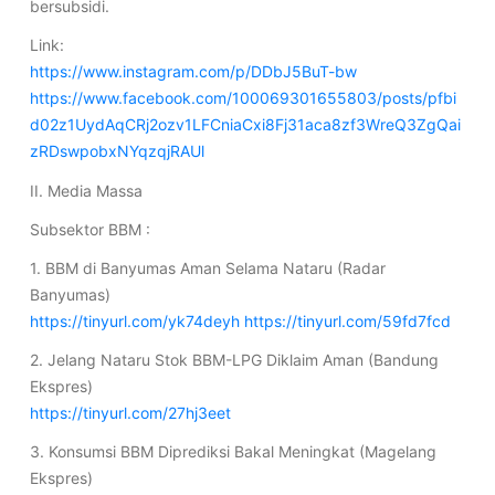
bersubsidi.
Link:
https://www.instagram.com/p/DDbJ5BuT-bw
https://www.facebook.com/100069301655803/posts/pfbi
d02z1UydAqCRj2ozv1LFCniaCxi8Fj31aca8zf3WreQ3ZgQai
zRDswpobxNYqzqjRAUl
II. Media Massa
Subsektor BBM :
1. BBM di Banyumas Aman Selama Nataru (Radar
Banyumas)
https://tinyurl.com/yk74deyh
https://tinyurl.com/59fd7fcd
2. Jelang Nataru Stok BBM-LPG Diklaim Aman (Bandung
Ekspres)
https://tinyurl.com/27hj3eet
3. Konsumsi BBM Diprediksi Bakal Meningkat (Magelang
Ekspres)