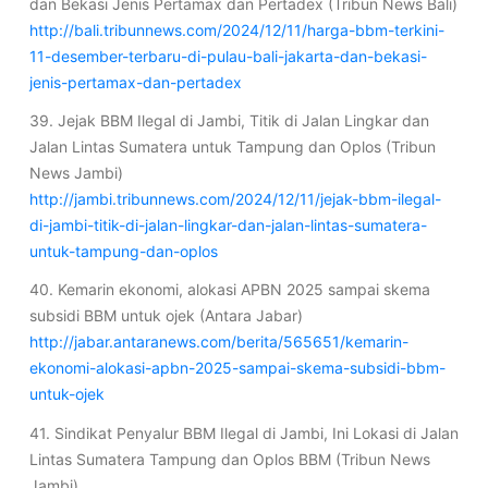
dan Bekasi Jenis Pertamax dan Pertadex (Tribun News Bali)
http://bali.tribunnews.com/2024/12/11/harga-bbm-terkini-
11-desember-terbaru-di-pulau-bali-jakarta-dan-bekasi-
jenis-pertamax-dan-pertadex
39. Jejak BBM Ilegal di Jambi, Titik di Jalan Lingkar dan
Jalan Lintas Sumatera untuk Tampung dan Oplos (Tribun
News Jambi)
http://jambi.tribunnews.com/2024/12/11/jejak-bbm-ilegal-
di-jambi-titik-di-jalan-lingkar-dan-jalan-lintas-sumatera-
untuk-tampung-dan-oplos
40. Kemarin ekonomi, alokasi APBN 2025 sampai skema
subsidi BBM untuk ojek (Antara Jabar)
http://jabar.antaranews.com/berita/565651/kemarin-
ekonomi-alokasi-apbn-2025-sampai-skema-subsidi-bbm-
untuk-ojek
41. Sindikat Penyalur BBM Ilegal di Jambi, Ini Lokasi di Jalan
Lintas Sumatera Tampung dan Oplos BBM (Tribun News
Jambi)