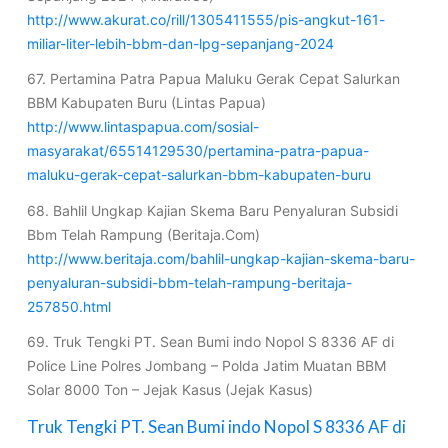
http://www.akurat.co/rill/1305411555/pis-angkut-161-
miliar-liter-lebih-bbm-dan-lpg-sepanjang-2024
67. Pertamina Patra Papua Maluku Gerak Cepat Salurkan
BBM Kabupaten Buru (Lintas Papua)
http://www.lintaspapua.com/sosial-
masyarakat/65514129530/pertamina-patra-papua-
maluku-gerak-cepat-salurkan-bbm-kabupaten-buru
68. Bahlil Ungkap Kajian Skema Baru Penyaluran Subsidi
Bbm Telah Rampung (Beritaja.Com)
http://www.beritaja.com/bahlil-ungkap-kajian-skema-baru-
penyaluran-subsidi-bbm-telah-rampung-beritaja-
257850.html
69. Truk Tengki PT. Sean Bumi indo Nopol S 8336 AF di
Police Line Polres Jombang – Polda Jatim Muatan BBM
Solar 8000 Ton – Jejak Kasus (Jejak Kasus)
Truk Tengki PT. Sean Bumi indo Nopol S 8336 AF di