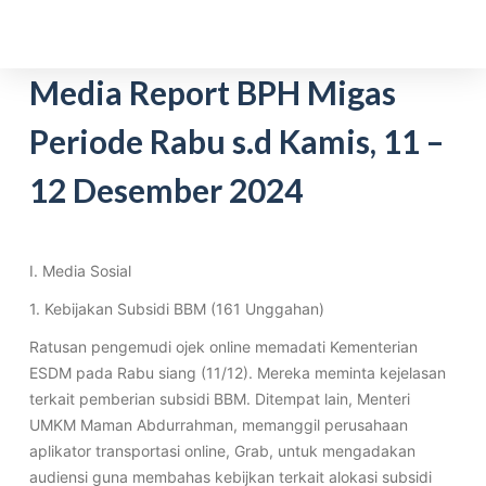
S
k
i
Media Report BPH Migas
p
Periode Rabu s.d Kamis, 11 –
t
o
12 Desember 2024
c
o
n
t
I. Media Sosial
e
1. Kebijakan Subsidi BBM (161 Unggahan)
n
Ratusan pengemudi ojek online memadati Kementerian
t
ESDM pada Rabu siang (11/12). Mereka meminta kejelasan
terkait pemberian subsidi BBM. Ditempat lain, Menteri
UMKM Maman Abdurrahman, memanggil perusahaan
aplikator transportasi online, Grab, untuk mengadakan
audiensi guna membahas kebijkan terkait alokasi subsidi