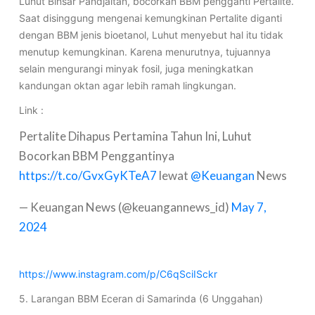
Luhut Binsar Pandjaitan, bocorkan BBM pengganti Pertalite.
Saat disinggung mengenai kemungkinan Pertalite diganti
dengan BBM jenis bioetanol, Luhut menyebut hal itu tidak
menutup kemungkinan. Karena menurutnya, tujuannya
selain mengurangi minyak fosil, juga meningkatkan
kandungan oktan agar lebih ramah lingkungan.
Link :
Pertalite Dihapus Pertamina Tahun Ini, Luhut
Bocorkan BBM Penggantinya
https://t.co/GvxGyKTeA7
lewat
@Keuangan
News
— Keuangan News (@keuangannews_id)
May 7,
2024
https://www.instagram.com/p/C6qSciISckr
5. Larangan BBM Eceran di Samarinda (6 Unggahan)