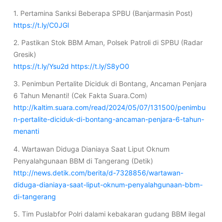
1. Pertamina Sanksi Beberapa SPBU (Banjarmasin Post)
https://t.ly/C0JGl
2. Pastikan Stok BBM Aman, Polsek Patroli di SPBU (Radar
Gresik)
https://t.ly/Ysu2d
https://t.ly/S8yO0
3. Penimbun Pertalite Diciduk di Bontang, Ancaman Penjara
6 Tahun Menanti! (Cek Fakta Suara.Com)
http://kaltim.suara.com/read/2024/05/07/131500/penimbu
n-pertalite-diciduk-di-bontang-ancaman-penjara-6-tahun-
menanti
4. Wartawan Diduga Dianiaya Saat Liput Oknum
Penyalahgunaan BBM di Tangerang (Detik)
http://news.detik.com/berita/d-7328856/wartawan-
diduga-dianiaya-saat-liput-oknum-penyalahgunaan-bbm-
di-tangerang
5. Tim Puslabfor Polri dalami kebakaran gudang BBM ilegal