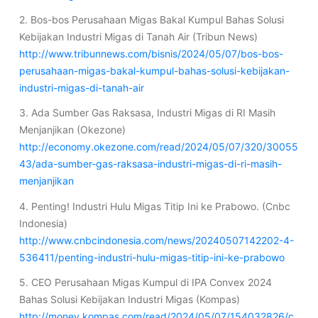
2. Bos-bos Perusahaan Migas Bakal Kumpul Bahas Solusi
Kebijakan Industri Migas di Tanah Air (Tribun News)
http://www.tribunnews.com/bisnis/2024/05/07/bos-bos-
perusahaan-migas-bakal-kumpul-bahas-solusi-kebijakan-
industri-migas-di-tanah-air
3. Ada Sumber Gas Raksasa, Industri Migas di RI Masih
Menjanjikan (Okezone)
http://economy.okezone.com/read/2024/05/07/320/30055
43/ada-sumber-gas-raksasa-industri-migas-di-ri-masih-
menjanjikan
4. Penting! Industri Hulu Migas Titip Ini ke Prabowo. (Cnbc
Indonesia)
http://www.cnbcindonesia.com/news/20240507142202-4-
536411/penting-industri-hulu-migas-titip-ini-ke-prabowo
5. CEO Perusahaan Migas Kumpul di IPA Convex 2024
Bahas Solusi Kebijakan Industri Migas (Kompas)
http://money.kompas.com/read/2024/05/07/154032826/c