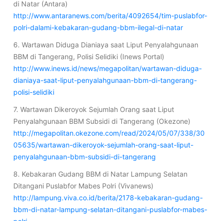
di Natar (Antara)
http://www.antaranews.com/berita/4092654/tim-puslabfor-
polri-dalami-kebakaran-gudang-bbm-ilegal-di-natar
6. Wartawan Diduga Dianiaya saat Liput Penyalahgunaan
BBM di Tangerang, Polisi Selidiki (Inews Portal)
http://www.inews.id/news/megapolitan/wartawan-diduga-
dianiaya-saat-liput-penyalahgunaan-bbm-di-tangerang-
polisi-selidiki
7. Wartawan Dikeroyok Sejumlah Orang saat Liput
Penyalahgunaan BBM Subsidi di Tangerang (Okezone)
http://megapolitan.okezone.com/read/2024/05/07/338/30
05635/wartawan-dikeroyok-sejumlah-orang-saat-liput-
penyalahgunaan-bbm-subsidi-di-tangerang
8. Kebakaran Gudang BBM di Natar Lampung Selatan
Ditangani Puslabfor Mabes Polri (Vivanews)
http://lampung.viva.co.id/berita/2178-kebakaran-gudang-
bbm-di-natar-lampung-selatan-ditangani-puslabfor-mabes-