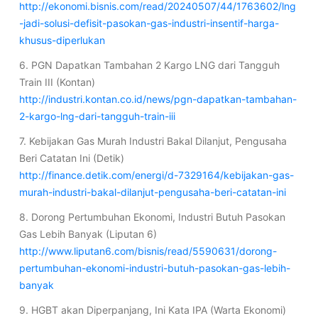
http://ekonomi.bisnis.com/read/20240507/44/1763602/lng
-jadi-solusi-defisit-pasokan-gas-industri-insentif-harga-
khusus-diperlukan
6. PGN Dapatkan Tambahan 2 Kargo LNG dari Tangguh
Train III (Kontan)
http://industri.kontan.co.id/news/pgn-dapatkan-tambahan-
2-kargo-lng-dari-tangguh-train-iii
7. Kebijakan Gas Murah Industri Bakal Dilanjut, Pengusaha
Beri Catatan Ini (Detik)
http://finance.detik.com/energi/d-7329164/kebijakan-gas-
murah-industri-bakal-dilanjut-pengusaha-beri-catatan-ini
8. Dorong Pertumbuhan Ekonomi, Industri Butuh Pasokan
Gas Lebih Banyak (Liputan 6)
http://www.liputan6.com/bisnis/read/5590631/dorong-
pertumbuhan-ekonomi-industri-butuh-pasokan-gas-lebih-
banyak
9. HGBT akan Diperpanjang, Ini Kata IPA (Warta Ekonomi)