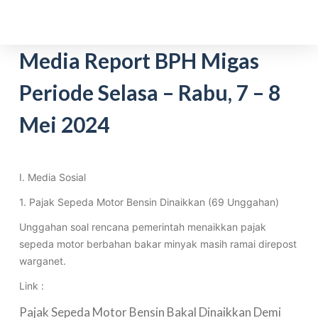
S
k
i
Media Report BPH Migas
p
Periode Selasa – Rabu, 7 – 8
t
o
Mei 2024
c
o
n
t
I. Media Sosial
e
1. Pajak Sepeda Motor Bensin Dinaikkan (69 Unggahan)
n
Unggahan soal rencana pemerintah menaikkan pajak
t
sepeda motor berbahan bakar minyak masih ramai direpost
warganet.
Link :
Pajak Sepeda Motor Bensin Bakal Dinaikkan Demi