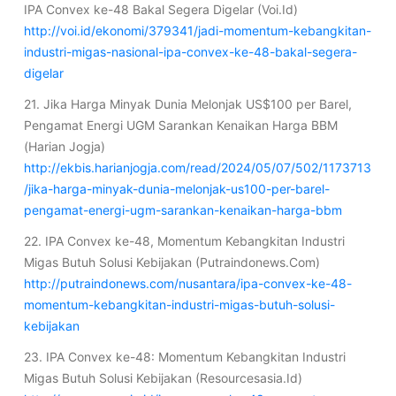
IPA Convex ke-48 Bakal Segera Digelar (Voi.Id)
http://voi.id/ekonomi/379341/jadi-momentum-kebangkitan-
industri-migas-nasional-ipa-convex-ke-48-bakal-segera-
digelar
21. Jika Harga Minyak Dunia Melonjak US$100 per Barel,
Pengamat Energi UGM Sarankan Kenaikan Harga BBM
(Harian Jogja)
http://ekbis.harianjogja.com/read/2024/05/07/502/1173713
/jika-harga-minyak-dunia-melonjak-us100-per-barel-
pengamat-energi-ugm-sarankan-kenaikan-harga-bbm
22. IPA Convex ke-48, Momentum Kebangkitan Industri
Migas Butuh Solusi Kebijakan (Putraindonews.Com)
http://putraindonews.com/nusantara/ipa-convex-ke-48-
momentum-kebangkitan-industri-migas-butuh-solusi-
kebijakan
23. IPA Convex ke-48: Momentum Kebangkitan Industri
Migas Butuh Solusi Kebijakan (Resourcesasia.Id)