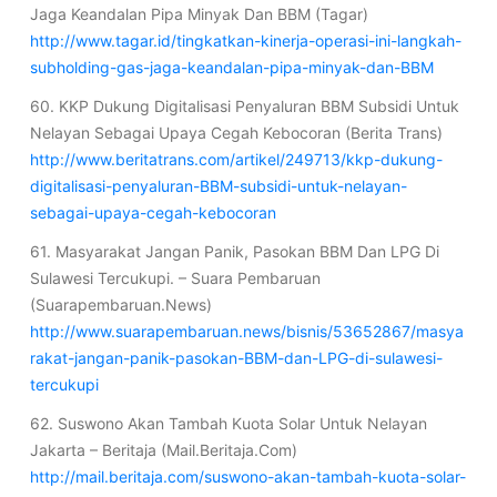
Jaga Keandalan Pipa Minyak Dan BBM (Tagar)
http://www.tagar.id/tingkatkan-kinerja-operasi-ini-langkah-
subholding-gas-jaga-keandalan-pipa-minyak-dan-BBM
60. KKP Dukung Digitalisasi Penyaluran BBM Subsidi Untuk
Nelayan Sebagai Upaya Cegah Kebocoran (Berita Trans)
http://www.beritatrans.com/artikel/249713/kkp-dukung-
digitalisasi-penyaluran-BBM-subsidi-untuk-nelayan-
sebagai-upaya-cegah-kebocoran
61. Masyarakat Jangan Panik, Pasokan BBM Dan LPG Di
Sulawesi Tercukupi. – Suara Pembaruan
(Suarapembaruan.News)
http://www.suarapembaruan.news/bisnis/53652867/masya
rakat-jangan-panik-pasokan-BBM-dan-LPG-di-sulawesi-
tercukupi
62. Suswono Akan Tambah Kuota Solar Untuk Nelayan
Jakarta – Beritaja (Mail.Beritaja.Com)
http://mail.beritaja.com/suswono-akan-tambah-kuota-solar-