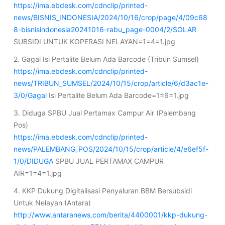
https://ima.ebdesk.com/cdnclip/printed-
news/BISNIS_INDONESIA/2024/10/16/crop/page/4/09c68
8-bisnisindonesia20241016-rabu_page-0004/2/SOLAR
SUBSIDI UNTUK KOPERASI NELAYAN=1=4=1.jpg
2. Gagal Isi Pertalite Belum Ada Barcode (Tribun Sumsel)
https://ima.ebdesk.com/cdnclip/printed-
news/TRIBUN_SUMSEL/2024/10/15/crop/article/6/d3ac1e-
3/0/Gagal
Isi Pertalite Belum Ada Barcode=1=6=1.jpg
3. Diduga SPBU Jual Pertamax Campur Air (Palembang
Pos)
https://ima.ebdesk.com/cdnclip/printed-
news/PALEMBANG_POS/2024/10/15/crop/article/4/e6ef5f-
1/0/DIDUGA
SPBU JUAL PERTAMAX CAMPUR
AIR=1=4=1.jpg
4. KKP Dukung Digitalisasi Penyaluran BBM Bersubsidi
Untuk Nelayan (Antara)
http://www.antaranews.com/berita/4400001/kkp-dukung-