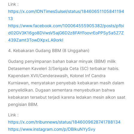
Link :
https://x.com/IDNTimesSulsel/status/18460651105841194
13
https://www.facebook.com/100064555905382/posts/pfbi
d02GV3K16go8DVwsV5ajG6D2z8FAYFoovrEoPPSy5a5Z7Z
439Zamt3TowDXpxLA9orkl
4. Kebakaran Gudang BBM (8 Unggahan)
Gudang penyimpanan bahan bakar minyak (BBM) milik
Detasemen Kaveleri 3/Serigala Ceta (SC) terbakar habis.
Kapendam XVII/Cenderawasih, Kolonel Inf Candra
Kurniawan, menyatakan penyebab kebakaran masih dalam
penyelidikan. Dugaan sementara menyebutkan bahwa
kebakaran tersebut terjadi karena ledakan mesin alkon saat
pengisian BBM.
Link :
https://x.com/tribunnews/status/1846009628741788134
https://www.instagram.com/p/DBIkuNYySvy