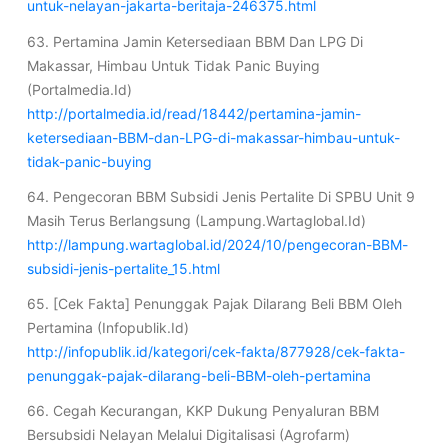
untuk-nelayan-jakarta-beritaja-246375.html
63. Pertamina Jamin Ketersediaan BBM Dan LPG Di
Makassar, Himbau Untuk Tidak Panic Buying
(Portalmedia.Id)
http://portalmedia.id/read/18442/pertamina-jamin-
ketersediaan-BBM-dan-LPG-di-makassar-himbau-untuk-
tidak-panic-buying
64. Pengecoran BBM Subsidi Jenis Pertalite Di SPBU Unit 9
Masih Terus Berlangsung (Lampung.Wartaglobal.Id)
http://lampung.wartaglobal.id/2024/10/pengecoran-BBM-
subsidi-jenis-pertalite_15.html
65. [Cek Fakta] Penunggak Pajak Dilarang Beli BBM Oleh
Pertamina (Infopublik.Id)
http://infopublik.id/kategori/cek-fakta/877928/cek-fakta-
penunggak-pajak-dilarang-beli-BBM-oleh-pertamina
66. Cegah Kecurangan, KKP Dukung Penyaluran BBM
Bersubsidi Nelayan Melalui Digitalisasi (Agrofarm)