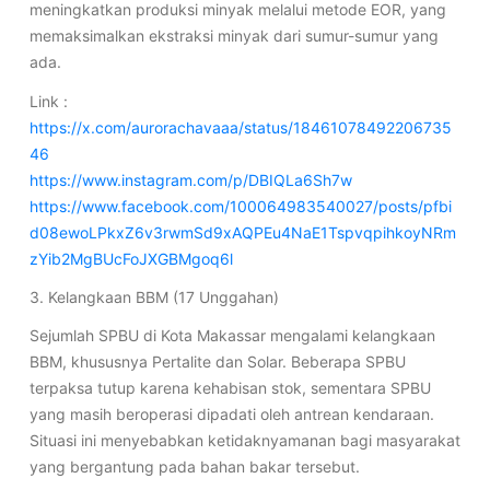
meningkatkan produksi minyak melalui metode EOR, yang
memaksimalkan ekstraksi minyak dari sumur-sumur yang
ada.
Link :
https://x.com/aurorachavaaa/status/18461078492206735
46
https://www.instagram.com/p/DBIQLa6Sh7w
https://www.facebook.com/100064983540027/posts/pfbi
d08ewoLPkxZ6v3rwmSd9xAQPEu4NaE1TspvqpihkoyNRm
zYib2MgBUcFoJXGBMgoq6l
3. Kelangkaan BBM (17 Unggahan)
Sejumlah SPBU di Kota Makassar mengalami kelangkaan
BBM, khususnya Pertalite dan Solar. Beberapa SPBU
terpaksa tutup karena kehabisan stok, sementara SPBU
yang masih beroperasi dipadati oleh antrean kendaraan.
Situasi ini menyebabkan ketidaknyamanan bagi masyarakat
yang bergantung pada bahan bakar tersebut.