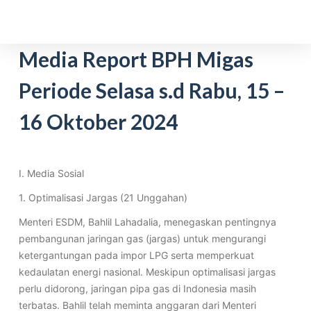
S
k
i
Media Report BPH Migas
p
Periode Selasa s.d Rabu, 15 –
t
o
16 Oktober 2024
c
o
n
t
I. Media Sosial
e
1. Optimalisasi Jargas (21 Unggahan)
n
Menteri ESDM, Bahlil Lahadalia, menegaskan pentingnya
t
pembangunan jaringan gas (jargas) untuk mengurangi
ketergantungan pada impor LPG serta memperkuat
kedaulatan energi nasional. Meskipun optimalisasi jargas
perlu didorong, jaringan pipa gas di Indonesia masih
terbatas. Bahlil telah meminta anggaran dari Menteri