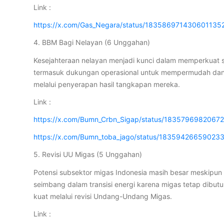
Link :
https://x.com/Gas_Negara/status/183586971430601135
4. BBM Bagi Nelayan (6 Unggahan)
Kesejahteraan nelayan menjadi kunci dalam memperkuat s
termasuk dukungan operasional untuk mempermudah dan m
melalui penyerapan hasil tangkapan mereka.
Link :
https://x.com/Bumn_Crbn_Sigap/status/1835796982067
https://x.com/Bumn_toba_jago/status/18359426659023
5. Revisi UU Migas (5 Unggahan)
Potensi subsektor migas Indonesia masih besar meskipun
seimbang dalam transisi energi karena migas tetap dib
kuat melalui revisi Undang-Undang Migas.
Link :