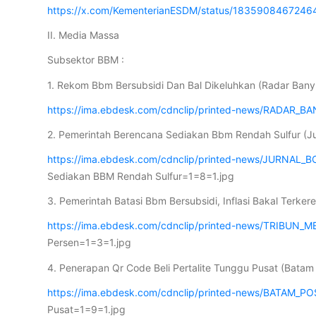
https://x.com/KementerianESDM/status/183590846724
II. Media Massa
Subsektor BBM :
1. Rekom Bbm Bersubsidi Dan Bal Dikeluhkan (Radar Ban
https://ima.ebdesk.com/cdnclip/printed-news/RADAR_B
2. Pemerintah Berencana Sediakan Bbm Rendah Sulfur (Ju
https://ima.ebdesk.com/cdnclip/printed-news/JURNAL_B
Sediakan BBM Rendah Sulfur=1=8=1.jpg
3. Pemerintah Batasi Bbm Bersubsidi, Inflasi Bakal Terke
https://ima.ebdesk.com/cdnclip/printed-news/TRIBUN_
Persen=1=3=1.jpg
4. Penerapan Qr Code Beli Pertalite Tunggu Pusat (Batam
https://ima.ebdesk.com/cdnclip/printed-news/BATAM_P
Pusat=1=9=1.jpg