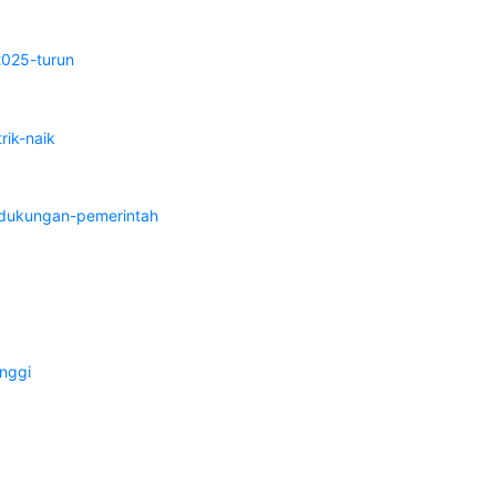
2025-turun
ik-naik
-dukungan-pemerintah
inggi