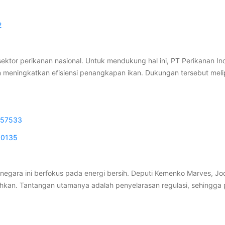
2
ektor perikanan nasional. Untuk mendukung hal ini, PT Perikanan I
eningkatkan efisiensi penangkapan ikan. Dukungan tersebut melip
257533
30135
 negara ini berfokus pada energi bersih. Deputi Kemenko Marves, 
utuhkan. Tantangan utamanya adalah penyelarasan regulasi, sehing