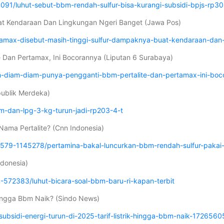
1/luhut-sebut-bbm-rendah-sulfur-bisa-kurangi-subsidi-bpjs-rp30-t
uat Kendaraan Dan Lingkungan Ngeri Banget (Jawa Pos)
max-disebut-masih-tinggi-sulfur-dampaknya-buat-kendaraan-dan-
 Dan Pertamax, Ini Bocorannya (Liputan 6 Surabaya)
ah-diam-diam-punya-pengganti-bbm-pertalite-dan-pertamax-ini-boc
publik Merdeka)
bm-dan-lpg-3-kg-turun-jadi-rp203-4-t
Nama Pertalite? (Cnn Indonesia)
579-1145278/pertamina-bakal-luncurkan-bbm-rendah-sulfur-pakai-
ndonesia)
72383/luhut-bicara-soal-bbm-baru-ri-kapan-terbit
 Hingga Bbm Naik? (Sindo News)
bsidi-energi-turun-di-2025-tarif-listrik-hingga-bbm-naik-172656