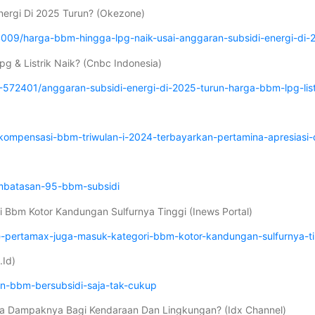
nergi Di 2025 Turun? (Okezone)
09/harga-bbm-hingga-lpg-naik-usai-anggaran-subsidi-energi-di-
g & Listrik Naik? (Cnbc Indonesia)
72401/anggaran-subsidi-energi-di-2025-turun-harga-bbm-lpg-listr
kompensasi-bbm-triwulan-i-2024-terbayarkan-pertamina-apresiasi
embatasan-95-bbm-subsidi
 Bbm Kotor Kandungan Sulfurnya Tinggi (Inews Portal)
te-pertamax-juga-masuk-kategori-bbm-kotor-kandungan-sulfurnya-t
.Id)
n-bbm-bersubsidi-saja-tak-cukup
Apa Dampaknya Bagi Kendaraan Dan Lingkungan? (Idx Channel)