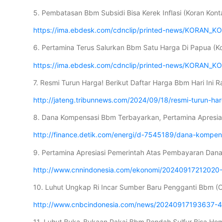
5. Pembatasan Bbm Subsidi Bisa Kerek Inflasi (Koran Kont
https://ima.ebdesk.com/cdnclip/printed-news/KORAN_
6. Pertamina Terus Salurkan Bbm Satu Harga Di Papua (K
https://ima.ebdesk.com/cdnclip/printed-news/KORAN_K
7. Resmi Turun Harga! Berikut Daftar Harga Bbm Hari Ini
http://jateng.tribunnews.com/2024/09/18/resmi-turun-ha
8. Dana Kompensasi Bbm Terbayarkan, Pertamina Apresia
http://finance.detik.com/energi/d-7545189/dana-kompe
9. Pertamina Apresiasi Pemerintah Atas Pembayaran Dan
http://www.cnnindonesia.com/ekonomi/20240917212020
10. Luhut Ungkap Ri Incar Sumber Baru Pengganti Bbm (
http://www.cnbcindonesia.com/news/20240917193637-4-
11. Luhut Buka-Bukaan Pakai Bbm Rendah Sulfur Bisa Hem