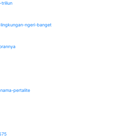
riliun
lingkungan-ngeri-banget
orannya
nama-pertalite
0575