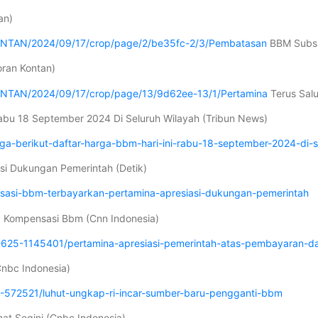
an)
KONTAN/2024/09/17/crop/page/2/be35fc-2/3/Pembatasan
BBM Subsid
oran Kontan)
ONTAN/2024/09/17/crop/page/13/9d62ee-13/1/Pertamina
Terus Sal
 Rabu 18 September 2024 Di Seluruh Wilayah (Tribun News)
rga-berikut-daftar-harga-bbm-hari-ini-rabu-18-september-2024-di-s
si Dukungan Pemerintah (Detik)
nsasi-bbm-terbayarkan-pertamina-apresiasi-dukungan-pemerintah
a Kompensasi Bbm (Cnn Indonesia)
-625-1145401/pertamina-apresiasi-pemerintah-atas-pembayaran-
Cnbc Indonesia)
572521/luhut-ungkap-ri-incar-sumber-baru-pengganti-bbm
at Segini (Cnbc Indonesia)