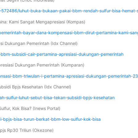
572486/luhut-buka-bukaan-pakai-bbm-rendah-sulfur-bisa-hemat-s
mina: Kami Sangat Mengapresiasi (Kompas)
pemerintah-bayar-dana-kompensasi-bbm-dirut-pertamina-kami-san
asi Dukungan Pemerintah (Idx Channel)
bbm-subsidi-cair-pertamina-apresiasi-dukungan-pemerintah
presiasi Dukungan Pemerintah (Kumparan)
nsasi-bbm-triwulan-i-pertamina-apresiasi-dukungan-pemerintah-2
bsidi Bpjs Kesehatan (Idx Channel)
-sulfur-luhut-sebut-bisa-tekan-subsidi-bpjs-kesehatan
lfur, Kok Bisa? (Inews Portal)
i-bpjs-bisa-turun-berkat-bbm-low-sulfur-kok-bisa
pjs Rp30 Triliun (Okezone)