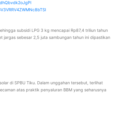
pdhQbvdk2oJgPl
3GV3VRRV4ZWMNc8bTSl
hingga subsidi LPG 3 kg mencapai Rp87,4 triliun tahun
t jargas sebesar 2,5 juta sambungan tahun ini dipastikan
r di SPBU Tiku. Dalam unggahan tersebut, terlihat
 kecaman atas praktik penyaluran BBM yang seharusnya