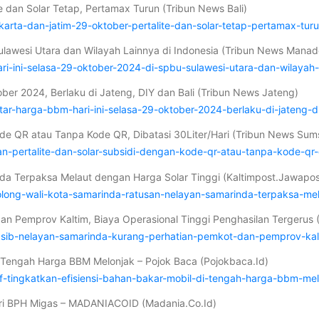
e dan Solar Tetap, Pertamax Turun (Tribun News Bali)
karta-dan-jatim-29-oktober-pertalite-dan-solar-tetap-pertamax-tur
ulawesi Utara dan Wilayah Lainnya di Indonesia (Tribun News Manad
-ini-selasa-29-oktober-2024-di-spbu-sulawesi-utara-dan-wilayah-l
ober 2024, Berlaku di Jateng, DIY dan Bali (Tribun News Jateng)
tar-harga-bbm-hari-ini-selasa-29-oktober-2024-berlaku-di-jateng-d
Kode QR atau Tanpa Kode QR, Dibatasi 30Liter/Hari (Tribun News Sum
-pertalite-dan-solar-subsidi-dengan-kode-qr-atau-tanpa-kode-qr-di
nda Terpaksa Melaut dengan Harga Solar Tinggi (Kaltimpost.Jawapo
long-wali-kota-samarinda-ratusan-nelayan-samarinda-terpaksa-mel
an Pemprov Kaltim, Biaya Operasional Tinggi Penghasilan Tergerus
sib-nelayan-samarinda-kurang-perhatian-pemkot-dan-pemprov-kalti
di Tengah Harga BBM Melonjak – Pojok Baca (Pojokbaca.Id)
f-tingkatkan-efisiensi-bahan-bakar-mobil-di-tengah-harga-bbm-me
ari BPH Migas – MADANIACOID (Madania.Co.Id)