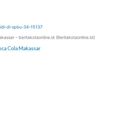
idi-di-spbu-34-15137
sar – beritakotaonline.id (Beritakotaonline.Id)
Coca Cola Makassar