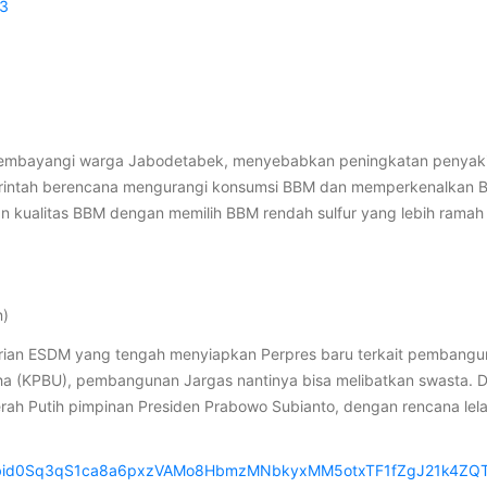
63
6
mbayangi warga Jabodetabek, menyebabkan peningkatan penyakit p
merintah berencana mengurangi konsumsi BBM dan memperkenalkan B
n kualitas BBM dengan memilih BBM rendah sulfur yang lebih ramah
n)
rian ESDM yang tengah menyiapkan Perpres baru terkait pembangu
a (KPBU), pembangunan Jargas nantinya bisa melibatkan swasta. D
erah Putih pimpinan Presiden Prabowo Subianto, dengan rencana le
/pfbid0Sq3qS1ca8a6pxzVAMo8HbmzMNbkyxMM5otxTF1fZgJ21k4ZQ