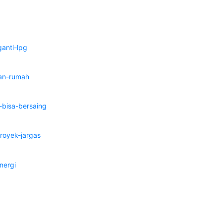
anti-lpg
nan-rumah
bisa-bersaing
royek-jargas
nergi