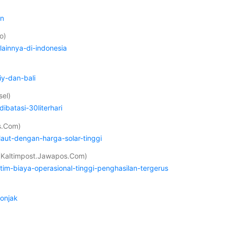
un
o)
ainnya-di-indonesia
iy-dan-bali
sel)
batasi-30literhari
s.Com)
aut-dengan-harga-solar-tinggi
 (Kaltimpost.Jawapos.Com)
m-biaya-operasional-tinggi-penghasilan-tergerus
lonjak