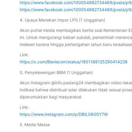
https://www.facebook.com/100054982734469/posts/p
https://www.facebook.com/100054982734469/posts
4. Upaya Menekan Impor LPG (1 Unggahan)
Akun portal media membagikan berita soal Kementerian E
ini. Untuk mengurangi beban subsidi, pemerintah merencan
meleset karena hingga pertengahan tahun baru terealisas
Link:
https://x.com/Bisniscom/status/1851188125290414238
5. Penyelewengan BBM (1 Unggahan)
Akun Instagram @info.padang24 membagikan video rekama
indikasi bahwa distribusi solar dilakukan tidak sesuai
diperuntukkan bagi masyarakat.
Link:
https://www.instagram.com/p/DBtL08GSY7W
II. Media Massa