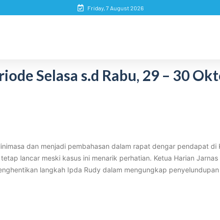
Friday, 7 August 2026
iode Selasa s.d Rabu, 29 – 30 Ok
linimasa dan menjadi pembahasan dalam rapat dengar pendapat di K
tap lancar meski kasus ini menarik perhatian. Ketua Harian Jarna
 menghentikan langkah Ipda Rudy dalam mengungkap penyelundupan