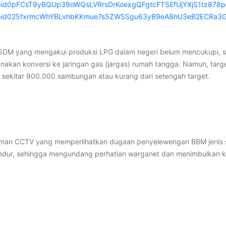
fbid0pFCsT9yBQUp39oWQsLVRrsDrKoexgQFgtcFTSEfUjYXjS1tz878
/pfbid025fxrmcWhYBLvhbKKmue7s5ZWSSgu63yB9eA8hU3eB2ECRa
SDM yang mengakui produksi LPG dalam negeri belum mencukupi, se
akan konversi ke jaringan gas (jargas) rumah tangga. Namun, targe
i sekitar 900.000 sambungan atau kurang dari setengah target.
n CCTV yang memperlihatkan dugaan penyelewengan BBM jenis sola
 prosedur, sehingga mengundang perhatian warganet dan menimbulkan