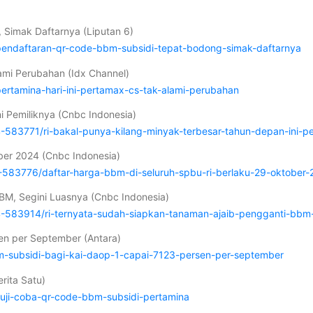
 Simak Daftarnya (Liputan 6)
pendaftaran-qr-code-bbm-subsidi-tepat-bodong-simak-daftarnya
lami Perubahan (Idx Channel)
ertamina-hari-ini-pertamax-cs-tak-alami-perubahan
i Pemiliknya (Cnbc Indonesia)
83771/ri-bakal-punya-kilang-minyak-terbesar-tahun-depan-ini-pe
ber 2024 (Cnbc Indonesia)
583776/daftar-harga-bbm-di-seluruh-spbu-ri-berlaku-29-oktober-
BM, Segini Luasnya (Cnbc Indonesia)
583914/ri-ternyata-sudah-siapkan-tanaman-ajaib-pengganti-bbm-
sen per September (Antara)
m-subsidi-bagi-kai-daop-1-capai-7123-persen-per-september
rita Satu)
uji-coba-qr-code-bbm-subsidi-pertamina