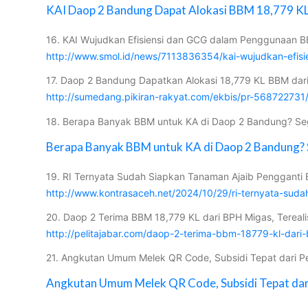
KAI Daop 2 Bandung Dapat Alokasi BBM 18,779 KL
16. KAI Wujudkan Efisiensi dan GCG dalam Penggunaan BB
http://www.smol.id/news/7113836354/kai-wujudkan-efi
17. Daop 2 Bandung Dapatkan Alokasi 18,779 KL BBM dar
http://sumedang.pikiran-rakyat.com/ekbis/pr-56872273
18. Berapa Banyak BBM untuk KA di Daop 2 Bandung? Seg
Berapa Banyak BBM untuk KA di Daop 2 Bandung? 
19. RI Ternyata Sudah Siapkan Tanaman Ajaib Pengganti 
http://www.kontrasaceh.net/2024/10/29/ri-ternyata-sud
20. Daop 2 Terima BBM 18,779 KL dari BPH Migas, Terealis
http://pelitajabar.com/daop-2-terima-bbm-18779-kl-dari-
21. Angkutan Umum Melek QR Code, Subsidi Tepat dari P
Angkutan Umum Melek QR Code, Subsidi Tepat dar