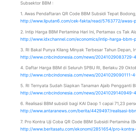
Subsektor BBM :
1. Awas Pendaftaran QR Code BBM Subsidi Tepat Bodong,
http://www.liputan6.com/cek-fakta/read/5763772/awas-
2. Intip Harga BBM Pertamina Hari Ini, Pertamax cs Tak A
http://www.idxchannel.com/economics/intip-harga-bbm-p
3. RI Bakal Punya Kilang Minyak Terbesar Tahun Depan, In
http://www.cnbcindonesia.com/news/20241029083729-4-5
4. Daftar Harga BBM di Seluruh SPBU RI, Berlaku 29 Okto
http://www.cnbcindonesia.com/news/20241029090111-4-
5. RI Ternyata Sudah Siapkan Tanaman Ajaib Pengganti B
http://www.cnbcindonesia.com/news/20241029140949-4-
6. Realisasi BBM subsidi bagi KAI Daop 1 capai 71,23 per
http://www.antaranews.com/berita/4429497/realisasi-bb
7. Pro Kontra Uji Coba QR Code BBM Subsidi Pertamina (Be
http://www.beritasatu.com/ekonomi/2851654/pro-kontra-