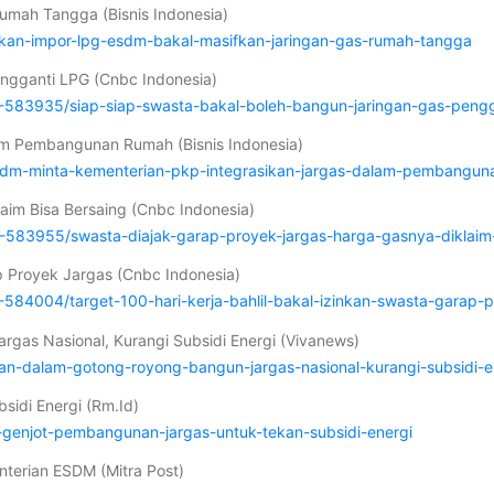
umah Tangga (Bisnis Indonesia)
ekan-impor-lpg-esdm-bakal-masifkan-jaringan-gas-rumah-tangga
engganti LPG (Cnbc Indonesia)
583935/siap-siap-swasta-bakal-boleh-bangun-jaringan-gas-pengg
am Pembangunan Rumah (Bisnis Indonesia)
esdm-minta-kementerian-pkp-integrasikan-jargas-dalam-pembangu
aim Bisa Bersaing (Cnbc Indonesia)
583955/swasta-diajak-garap-proyek-jargas-harga-gasnya-diklaim-
ap Proyek Jargas (Cnbc Indonesia)
4004/target-100-hari-kerja-bahlil-bakal-izinkan-swasta-garap-p
gas Nasional, Kurangi Subsidi Energi (Vivanews)
ran-dalam-gotong-royong-bangun-jargas-nasional-kurangi-subsidi-e
idi Energi (Rm.Id)
p-genjot-pembangunan-jargas-untuk-tekan-subsidi-energi
nterian ESDM (Mitra Post)