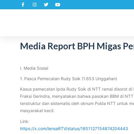
S
k
i
p
t
Media Report BPH Migas Per
o
c
o
n
I. Media Sosial
t
1. Pasca Pemecatan Rudy Soik (1.653 Unggahan)
e
n
Kasus pemecatan Ipda Rudy Soik di NTT ramai disorot di 
t
Fraksi Gerindra, menyatakan bahwa pasokan BBM di NTT te
terstruktur dan sistematis oleh oknum Polda NTT untuk
masyarakat kecil.
Link:
https://x.com/lensaRTV/status/1851127154874204443