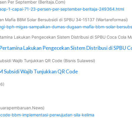
rsen Per September (Beritaja.Com)
-daop-1-capai-71-23-persen-per-september-beritaja-249364.html
 Mafia BBM Solar Bersubsidi di SPBU 34-15137 (Wartareformasi)
angi-bph-migas-sampaikan-dumas-dugaan-mafia-bbm-solar-bersubs
amina Lakukan Pengecekan Sistem Distribusi di SPBU Coca Cola Makas
Pertamina Lakukan Pengecekan Sistem Distribusi di SPBU 
bsidi Wajib Tunjukkan QR Code (Bisnis Sulawesi)
M Subsidi Wajib Tunjukkan QR Code
86)
 (Suarapembaruan.News)
code-bbm-implementasi-perwujudan-sila-kelima