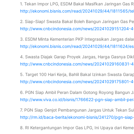
1. Tekan Impor LPG, ESDM Bakal Masifkan Jaringan Gas R
http://ekonomi.bisnis.com/read/20241029/44/1811565/t
2. Siap-Siap! Swasta Bakal Boleh Bangun Jaringan Gas P
http://www.cnbcindonesia.com/news/20241029151204-4-
3. ESDM Minta Kementerian PKP Integrasikan Jargas dal
http://ekonomi.bisnis.com/read/20241029/44/1811624/
4. Swasta Diajak Garap Proyek Jargas, Harga Gasnya Dikl
http://www.cnbcindonesia.com/news/20241029160831-4-
5. Target 100 Hari Kerja, Bahlil Bakal Izinkan Swasta Gar
http://www.cnbcindonesia.com/news/20241029175801-4-58
6. PGN Siap Ambil Peran Dalam Gotong Royong Bangun Jar
http://www.viva.co.id/bisnis/1766622-pgn-siap-ambil-pe
7. PGN Siap Genjot Pembangunan Jargas Untuk Tekan Subs
http://rm.id/baca-berita/ekonomi-bisnis/241270/pgn-sia
8. RI Ketergantungan Impor Gas LPG, Ini Upaya dari Keme