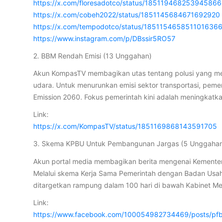
https://x.com/floresadotco/status/18511946825394586
https://x.com/cobeh2022/status/1851145684671692920
https://x.com/tempodotco/status/185115465851101636
https://www.instagram.com/p/DBssir5RO57
2. BBM Rendah Emisi (13 Unggahan)
Akun KompasTV membagikan utas tentang polusi yang me
udara. Untuk menurunkan emisi sektor transportasi, pe
Emission 2060. Fokus pemerintah kini adalah meningkatka
Link:
https://x.com/KompasTV/status/1851169868143591705
3. Skema KPBU Untuk Pembangunan Jargas (5 Unggaha
Akun portal media membagikan berita mengenai Kemente
Melalui skema Kerja Sama Pemerintah dengan Badan Usah
ditargetkan rampung dalam 100 hari di bawah Kabinet M
Link:
https://www.facebook.com/100054982734469/posts