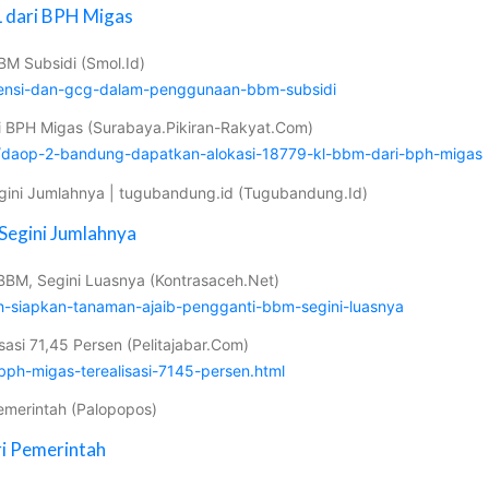
 dari BPH Migas
M Subsidi (Smol.Id)
siensi-dan-gcg-dalam-penggunaan-bbm-subsidi
i BPH Migas (Surabaya.Pikiran-Rakyat.Com)
1/daop-2-bandung-dapatkan-alokasi-18779-kl-bbm-dari-bph-migas
ini Jumlahnya | tugubandung.id (Tugubandung.Id)
Segini Jumlahnya
BBM, Segini Luasnya (Kontrasaceh.Net)
ah-siapkan-tanaman-ajaib-pengganti-bbm-segini-luasnya
asi 71,45 Persen (Pelitajabar.Com)
bph-migas-terealisasi-7145-persen.html
emerintah (Palopopos)
i Pemerintah