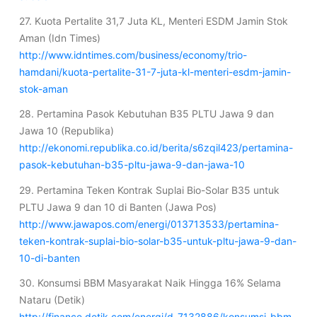
27. Kuota Pertalite 31,7 Juta KL, Menteri ESDM Jamin Stok
Aman (Idn Times)
http://www.idntimes.com/business/economy/trio-
hamdani/kuota-pertalite-31-7-juta-kl-menteri-esdm-jamin-
stok-aman
28. Pertamina Pasok Kebutuhan B35 PLTU Jawa 9 dan
Jawa 10 (Republika)
http://ekonomi.republika.co.id/berita/s6zqil423/pertamina-
pasok-kebutuhan-b35-pltu-jawa-9-dan-jawa-10
29. Pertamina Teken Kontrak Suplai Bio-Solar B35 untuk
PLTU Jawa 9 dan 10 di Banten (Jawa Pos)
http://www.jawapos.com/energi/013713533/pertamina-
teken-kontrak-suplai-bio-solar-b35-untuk-pltu-jawa-9-dan-
10-di-banten
30. Konsumsi BBM Masyarakat Naik Hingga 16% Selama
Nataru (Detik)
http://finance.detik.com/energi/d-7132886/konsumsi-bbm-