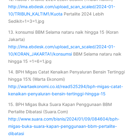
http://ima.ebdesk.com/upload_scan_scaled/2024-01-
10/TRIBUN_KALTIM1/Kuota
Pertalite 2024 Lebih
Sedikit=1=3=1.jpg
13. konsumsi BBM Selama nataru naik hingga 15 (Koran
Jakarta)
http://ima.ebdesk.com/upload_scan_scaled/2024-01-
10/KORAN_JAKARTA1/konsumsi
BBM Selama nataru naik
hingga 15 =1=6=1.jpg
14. BPH Migas Catat Kenaikan Penyaluran Bensin Tertinggi
hingga 15% (Warta Ekonomi)
http://wartaekonomi.co.id/read525294/bph-migas-catat-
kenaikan-penyaluran-bensin-tertinggi-hingga-15
15. BPH Migas Buka Suara Kapan Penggunaan BBM
Pertalite Dibatasi (Suara.Com)
http://www.suara.com/bisnis/2024/01/09/084604/bph-
migas-buka-suara-kapan-penggunaan-bbm-pertalite-
dibatasi