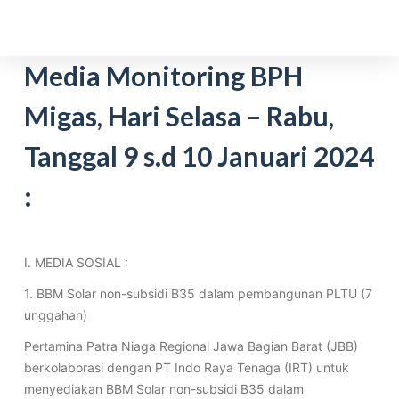
S
k
i
Media Monitoring BPH
p
Migas, Hari Selasa – Rabu,
t
o
Tanggal 9 s.d 10 Januari 2024
c
o
:
n
t
e
I. MEDIA SOSIAL :
n
t
1. BBM Solar non-subsidi B35 dalam pembangunan PLTU (7
unggahan)
Pertamina Patra Niaga Regional Jawa Bagian Barat (JBB)
berkolaborasi dengan PT Indo Raya Tenaga (IRT) untuk
menyediakan BBM Solar non-subsidi B35 dalam