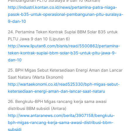
Pembangunan PLTU Suralaya 9 dan 10 (Kontan)
http://industri.kontan.co.id/news/pertamina-patra-niaga-
pasok-b35-untuk-operasional-pembangunan-pltu-suralaya-
9-dan-10
24. Pertamina Teken Kontrak Suplai BBM Solar B35 untuk
PLTU Jawa 9 dan 10 (Liputan 6)
http://www.liputan6.com/bisnis/read/5500862/pertamina-
teken-kontrak-suplai-bbm-solar-b35-untuk-pltu-jawa-9-
dan-10
25. BPH Migas Sebut Ketersediaan Energi Aman dan Lancar
Saat Nataru (Warta Ekonomi)
http://wartaekonomi.co.id/read525330/bph-migas-sebut-
ketersediaan-energi-aman-dan-lancar-saat-nataru
26. Bengkulu-BPH Migas rancang kerja sama awasi
distribusi BBM subsidi (Antara)
http://www.antaranews.com/berita/3907158/bengkulu-
bph-migas-rancang-kerja-sama-awasi-distribusi-bbm-
subsidi