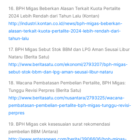
16. BPH Migas Beberkan Alasan Terkait Kuota Pertalite
2024 Lebih Rendah dari Tahun Lalu (Kontan)
http://industri.kontan.co.id/news/bph-migas-beberkan-
alasan-terkait-kuota-pertalite-2024-lebih-rendah-dari-
tahun-lalu
17. BPH Migas Sebut Stok BBM dan LPG Aman Seusai Libur
Nataru (Berita Satu)
http://www.beritasatu.com/ekonomi/2793207/bph-migas-
sebut-stok-bbm-dan-lpg-aman-seusai-libur-nataru
18. Wacana Pembatasan Pembelian Pertalite, BPH Migas:
Tunggu Revisi Perpres (Berita Satu)
http://www.beritasatu.com/nusantara/2793225/wacana-
pembatasan-pembelian-pertalite-bph-migas-tunggu-revisi-
perpres
19. BPH Migas cek kesesuaian surat rekomendasi
pembelian BBM (Antara)
http://www.antaranews.com/berita/3906606/bph-migas-