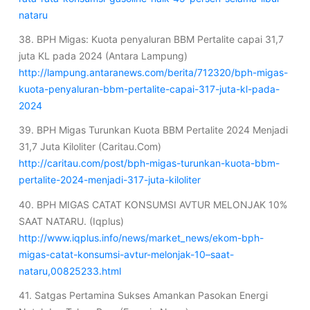
nataru
38. BPH Migas: Kuota penyaluran BBM Pertalite capai 31,7
juta KL pada 2024 (Antara Lampung)
http://lampung.antaranews.com/berita/712320/bph-migas-
kuota-penyaluran-bbm-pertalite-capai-317-juta-kl-pada-
2024
39. BPH Migas Turunkan Kuota BBM Pertalite 2024 Menjadi
31,7 Juta Kiloliter (Caritau.Com)
http://caritau.com/post/bph-migas-turunkan-kuota-bbm-
pertalite-2024-menjadi-317-juta-kiloliter
40. BPH MIGAS CATAT KONSUMSI AVTUR MELONJAK 10%
SAAT NATARU. (Iqplus)
http://www.iqplus.info/news/market_news/ekom-bph-
migas-catat-konsumsi-avtur-melonjak-10–saat-
nataru,00825233.html
41. Satgas Pertamina Sukses Amankan Pasokan Energi