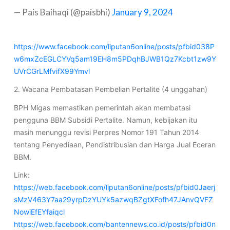
— Pais Baihaqi (@paisbhi)
January 9, 2024
https://www.facebook.com/liputan6online/posts/pfbid038P
w6mxZcEGLCYVq5am19EH8m5PDqhBJWB1Qz7Kcbt1zw9Y
UVrCGrLMfvifX99Ymvl
2. Wacana Pembatasan Pembelian Pertalite (4 unggahan)
BPH Migas memastikan pemerintah akan membatasi
pengguna BBM Subsidi Pertalite. Namun, kebijakan itu
masih menunggu revisi Perpres Nomor 191 Tahun 2014
tentang Penyediaan, Pendistribusian dan Harga Jual Eceran
BBM.
Link:
https://web.facebook.com/liputan6online/posts/pfbid0Jaerj
sMzV463Y7aa29yrpDzYUYk5azwqBZgtXFofh47JAnvQVFZ
NowiEfEYfaiqcl
https://web.facebook.com/bantennews.co.id/posts/pfbid0n