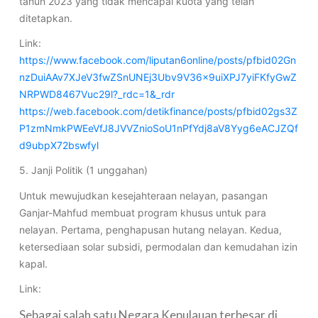
tahun 2023 yang tidak mencapai kuota yang telah
ditetapkan.
Link:
https://www.facebook.com/liputan6online/posts/pfbid02Gn
nzDuiAAv7XJeV3fwZSnUNEj3Ubv9V36x9uiXPJ7yiFKfyGwZ
NRPWD8467Vuc29l?_rdc=1&_rdr
https://web.facebook.com/detikfinance/posts/pfbid02gs3Z
P1zmNmkPWEeVfJ8JVVZnioSoU1nPfYdj8aV8Yyg6eACJZQf
d9ubpX72bswfyl
5. Janji Politik (1 unggahan)
Untuk mewujudkan kesejahteraan nelayan, pasangan
Ganjar-Mahfud membuat program khusus untuk para
nelayan. Pertama, penghapusan hutang nelayan. Kedua,
ketersediaan solar subsidi, permodalan dan kemudahan izin
kapal.
Link:
Sebagai salah satu Negara Kepulauan terbesar di