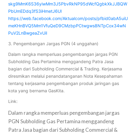
skg9MmK6S36yiwMm3J5PbvRkNP95dWcfQgbkXkJJBQW
PbUmEDdq3fS3iHmetJ6Ul
https://web.facebook.com/Aktualcom/posts/pfbid0abA5uiU
meKHnBVQ5Mm1VfuQeD9CMzbpPCtwgws8NTpCox34wN
PuV2LnBwgeaZvUil
3. Pengembangan Jargas PGN (4 unggahan)
Dalam rangka memperluas pengembangan jargas PGN
Subholding Gas Pertamina menggandeng Patra Jasa
bagian dari Subholding Commercial & Trading. Kerjasama
diresmikan melalui penandatanganan Nota Kesepahaman
tentang kerjasama pengembangan produk jaringan gas
kota yang bernama GasKita.
Link:
Dalam rangka memperluas pengembangan jargas
PGN Subholding Gas Pertamina menggandeng
Patra Jasa bagian dari Subholding Commercial &