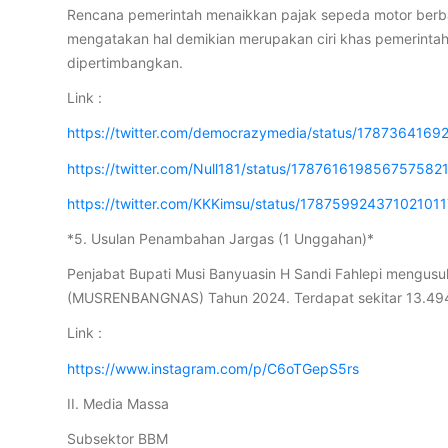
Rencana pemerintah menaikkan pajak sepeda motor berbaha
mengatakan hal demikian merupakan ciri khas pemerint
dipertimbangkan.
Link :
https://twitter.com/democrazymedia/status/178736416
https://twitter.com/Null181/status/178761619856757582
https://twitter.com/KKKimsu/status/17875992437102101
*5. Usulan Penambahan Jargas (1 Unggahan)*
Penjabat Bupati Musi Banyuasin H Sandi Fahlepi mengu
(MUSRENBANGNAS) Tahun 2024. Terdapat sekitar 13.494 
Link :
https://www.instagram.com/p/C6oTGepS5rs
II. Media Massa
Subsektor BBM