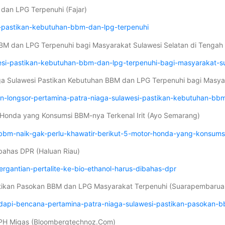
dan LPG Terpenuhi (Fajar)
na-pastikan-kebutuhan-bbm-dan-lpg-terpenuhi
 BBM dan LPG Terpenuhi bagi Masyarakat Sulawesi Selatan di Tenga
wesi-pastikan-kebutuhan-bbm-dan-lpg-terpenuhi-bagi-masyarakat-s
aga Sulawesi Pastikan Kebutuhan BBM dan LPG Terpenuhi bagi Masyara
-dan-longsor-pertamina-patra-niaga-sulawesi-pastikan-kebutuhan-bb
r Honda yang Konsumsi BBM-nya Terkenal Irit (Ayo Semarang)
bm-naik-gak-perlu-khawatir-berikut-5-motor-honda-yang-konsumsi-
ibahas DPR (Haluan Riau)
ergantian-pertalite-ke-bio-ethanol-harus-dibahas-dpr
astikan Pasokan BBM dan LPG Masyarakat Terpenuhi (Suarapembaru
dapi-bencana-pertamina-patra-niaga-sulawesi-pastikan-pasokan-b
a BPH Migas (Bloombergtechnoz.Com)