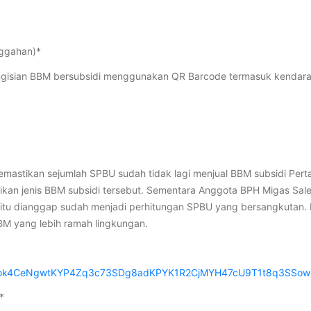
nggahan)*
gisian BBM bersubsidi menggunakan QR Barcode termasuk kendara
memastikan sejumlah SPBU sudah tidak lagi menjual BBM subsidi Pert
asikan jenis BBM subsidi tersebut. Sementara Anggota BPH Migas S
 itu dianggap sudah menjadi perhitungan SPBU yang bersangkutan
BM yang lebih ramah lingkungan.
id02ok4CeNgwtKYP4Zq3c73SDg8adKPYK1R2CjMYH47cU9T1t8q3SSow
*