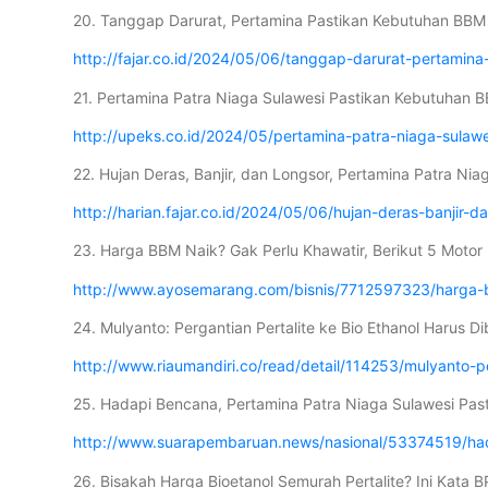
20. Tanggap Darurat, Pertamina Pastikan Kebutuhan BBM 
http://fajar.co.id/2024/05/06/tanggap-darurat-pertami
21. Pertamina Patra Niaga Sulawesi Pastikan Kebutuhan
http://upeks.co.id/2024/05/pertamina-patra-niaga-sula
22. Hujan Deras, Banjir, dan Longsor, Pertamina Patra Ni
http://harian.fajar.co.id/2024/05/06/hujan-deras-banjir
23. Harga BBM Naik? Gak Perlu Khawatir, Berikut 5 Moto
http://www.ayosemarang.com/bisnis/7712597323/harga-b
24. Mulyanto: Pergantian Pertalite ke Bio Ethanol Harus D
http://www.riaumandiri.co/read/detail/114253/mulyanto-p
25. Hadapi Bencana, Pertamina Patra Niaga Sulawesi P
http://www.suarapembaruan.news/nasional/53374519/ha
26. Bisakah Harga Bioetanol Semurah Pertalite? Ini Kat