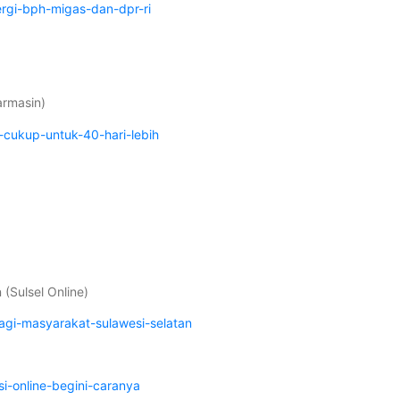
rgi-bph-migas-dan-dpr-ri
armasin)
-cukup-untuk-40-hari-lebih
(Sulsel Online)
agi-masyarakat-sulawesi-selatan
i-online-begini-caranya