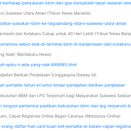
-berharap-penyaluran-bbm-dan-gas-bersubsidi-tepat-sasaran-sine
aro Sulawesi Utara Aman (Tribun News Manado)
stikan-pasokan-bbm-ke-tagulandang-sitaro-sulawesi-utara-aman
jarmasin dan Kotabaru Cukup untuk 40 Hari Lebih (Tribun News Banj
ertamina-sebut-stok-di-terminal-bbm-di-banjarmasin-dan-kotabaru
ng Naik! (Beritabaru.News)
uruh-spbu-ri-ada-yang-naik-846685.html
ndjaitan Berikan Penjelasan (Linggaupos.Disway.Id)
-pertalite-tahun-ini-luhut-binsar-pandjaitan-berikan-penjelasan
 Kebutuhan BBM dan LPG Terpenuhi bagi Masyarakat Sulawesi Selatan 
dan-longsor-pertamina-pastikan-kebutuhan-bbm-dan-lpg-terpenuhi-b
atam, Cepat Registrasi Online Begini Caranya (Motorplus-Online)
rang-daftar-fuel-card-buat-beli-pertalite-di-batam-cepat-registras