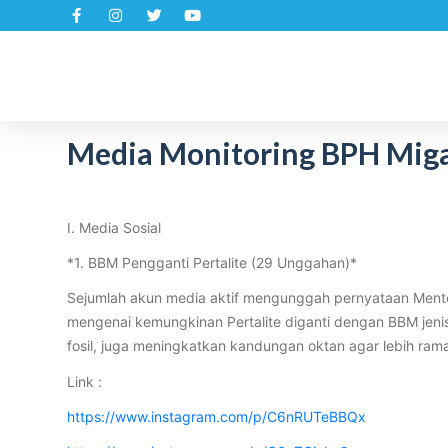
S
k
i
p
t
Media Monitoring BPH Migas 
o
c
o
n
I. Media Sosial
t
*1. BBM Pengganti Pertalite (29 Unggahan)*
e
n
Sejumlah akun media aktif mengunggah pernyataan Menteri
t
mengenai kemungkinan Pertalite diganti dengan BBM jeni
fosil, juga meningkatkan kandungan oktan agar lebih ram
Link :
https://www.instagram.com/p/C6nRUTeBBQx