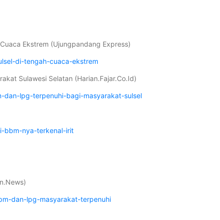
h Cuaca Ekstrem (Ujungpandang Express)
ulsel-di-tengah-cuaca-ekstrem
kat Sulawesi Selatan (Harian.Fajar.Co.Id)
m-dan-lpg-terpenuhi-bagi-masyarakat-sulsel
bbm-nya-terkenal-irit
an.News)
bm-dan-lpg-masyarakat-terpenuhi