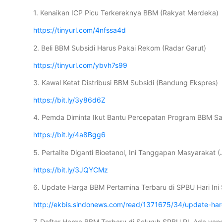
1. Kenaikan ICP Picu Terkereknya BBM (Rakyat Merdeka)
https://tinyurl.com/4nfssa4d
2. Beli BBM Subsidi Harus Pakai Rekom (Radar Garut)
https://tinyurl.com/ybvh7s99
3. Kawal Ketat Distribusi BBM Subsidi (Bandung Ekspres)
https://bit.ly/3y86d6Z
4. Pemda Diminta Ikut Bantu Percepatan Program BBM Sa
https://bit.ly/4a8Bgg6
5. Pertalite Diganti Bioetanol, Ini Tanggapan Masyarakat 
https://bit.ly/3JQYCMz
6. Update Harga BBM Pertamina Terbaru di SPBU Hari Ini
http://ekbis.sindonews.com/read/1371675/34/update-ha
7. Daftar Harga BBM Terbaru di Seluruh SPBU RI, Ada yan