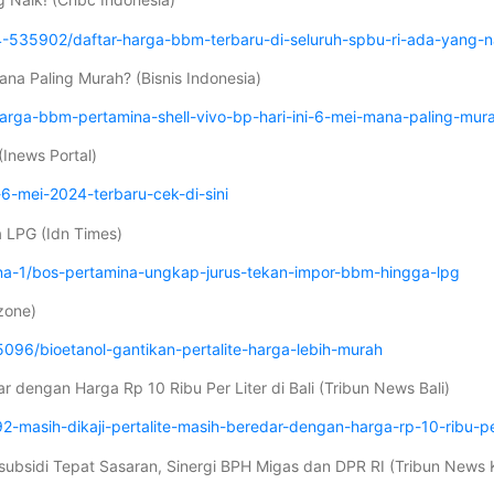
535902/daftar-harga-bbm-terbaru-di-seluruh-spbu-ri-ada-yang-n
Mana Paling Murah? (Bisnis Indonesia)
rga-bbm-pertamina-shell-vivo-bp-hari-ini-6-mei-mana-paling-mur
(Inews Portal)
6-mei-2024-terbaru-cek-di-sini
 LPG (Idn Times)
ana-1/bos-pertamina-ungkap-jurus-tekan-impor-bbm-hingga-lpg
zone)
96/bioetanol-gantikan-pertalite-harga-lebih-murah
ar dengan Harga Rp 10 Ribu Per Liter di Bali (Tribun News Bali)
-masih-dikaji-pertalite-masih-beredar-dengan-harga-rp-10-ribu-per-
bsidi Tepat Sasaran, Sinergi BPH Migas dan DPR RI (Tribun News 