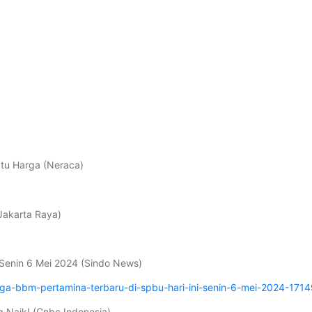
tu Harga (Neraca)
(Jakarta Raya)
 Senin 6 Mei 2024 (Sindo News)
rga-bbm-pertamina-terbaru-di-spbu-hari-ini-senin-6-mei-2024-17
g Naik! (Cnbc Indonesia)