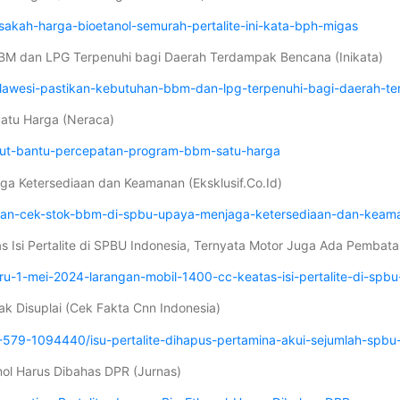
akah-harga-bioetanol-semurah-pertalite-ini-kata-bph-migas
BBM dan LPG Terpenuhi bagi Daerah Terdampak Bencana (Inikata)
-sulawesi-pastikan-kebutuhan-bbm-dan-lpg-terpenuhi-bagi-daerah-
atu Harga (Neraca)
ikut-bantu-percepatan-program-bbm-satu-harga
aga Ketersediaan dan Keamanan (Eksklusif.Co.Id)
oli-dan-cek-stok-bbm-di-spbu-upaya-menjaga-ketersediaan-dan-keam
 Isi Pertalite di SPBU Indonesia, Ternyata Motor Juga Ada Pembatas
ru-1-mei-2024-larangan-mobil-1400-cc-keatas-isi-pertalite-di-sp
Tak Disuplai (Cek Fakta Cnn Indonesia)
79-1094440/isu-pertalite-dihapus-pertamina-akui-sejumlah-spbu-t
anol Harus Dibahas DPR (Jurnas)