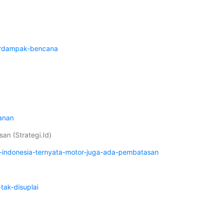
terdampak-bencana
anan
an (Strategi.Id)
bu-indonesia-ternyata-motor-juga-ada-pembatasan
ak-disuplai