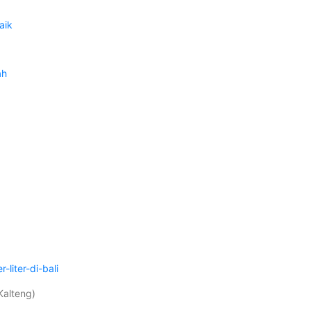
aik
ah
liter-di-bali
Kalteng)