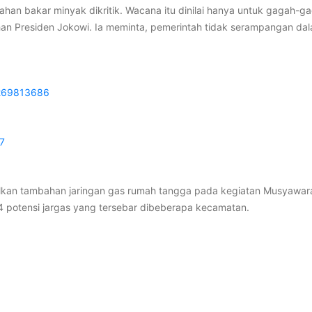
n bakar minyak dikritik. Wacana itu dinilai hanya untuk gagah-gag
ahan Presiden Jokowi. Ia meminta, pemerintah tidak serampangan 
9269813686
1
17
sulkan tambahan jaringan gas rumah tangga pada kegiatan Musyaw
potensi jargas yang tersebar dibeberapa kecamatan.