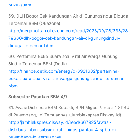
buka-suara
59. DLH Bogor Cek Kandungan Air di Gunungsindur Diduga
Tercemar BBM (Okezone)
http://megapolitan.okezone.com/read/2023/09/08/338/28
79660/dlh-bogor-cek-kandungan-air-di-gunungsindur-
diduga-tercemar-bbm
60. Pertamina Buka Suara soal Viral Air Warga Gunung
Sindur Tercemar BBM (Detik)
http://finance.detik.com/energi/d-6921602/pertamina-
buka-suara-soal-viral-air-warga-gunung-sindur-tercemar-
bbm
Subsektor Pasokan BBM 4/7
61. Awasi Distribusi BBM Subsidi, BPH Migas Pantau 4 SPBU
di Palembang, Ini Temuannya (Jambiekspres.Disway.Id)
http://jambiekspres.disway.id/read/667925/awasi-
distribusi-bbm-subsidi-bph-migas-pantau-4-spbu-di-
palembang-ini-temuannya