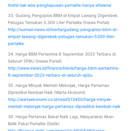
thohir-tak-ada-penghapusan-pertalite-hanya-efisiensi
33. Gudang Pengoplos BBM di Empat Lawang Digerebek,
Petugas Temukan 5.300 Liter Pertalite (Inews Portal)
http://sumsel.inews.id/berita/gudang-pengoplos-bbm-di-
empat-lawang-digerebek-petugas-temukan-5300-liter-
pertalite
34. Harga BBM Pertamina 8 September 2023 Terbaru di
Seluruh SPBU (Inews Portal)
http://www.inews.id/finance/bisnis/harga-bbm-pertamina-
8-september-2023-terbaru-di-seluruh-spbu
35. Harga Minyak Mentah Melonjak, Harga Pertamax
Diprediksi Kembali Naik (Warta Ekonomi)
http://wartaekonomi.co.id/read513450/harga-minyak-
mentah-melonjak-harga-pertamax-diprediksi-kembali-naik
36. Harga Pertamax Bakal Naik Lagi, Masyarakat Akan
Balik Pakai Pertalite (Detik)
http://finance.detik.com/energi/d-6920549/harga-