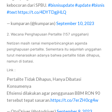
kebocoran dari SPBU.
#bisnisupdate
#update
#bisnis
#text
https://t.co/4DYTDgjHLQ
— kumparan (@kumparan)
September 10, 2023
2. Wacana Penghapusan Pertalite (157 unggahan)
Netizen masih ramai memperbincangkan agenda
penghapusan pertalite. Sementara itu sejumlah unggahan
turut menarasikan adanya bahwa pertalite tidak dihapus,
namun di batasi.
Link :
Pertalite Tidak Dihapus, Hanya Dibatasi
Konsumenya
Efisiensi dilakukan agar penggunaan BBM RON 90
tersebut tepat sasaran.
https://t.co/7erZH0cg4w
— OtoDriver (@otodriver)
September 8, 2023