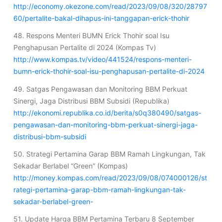
http://economy.okezone.com/read/2023/09/08/320/28797
60/pertalite-bakal-dihapus-ini-tanggapan-erick-thohir
48. Respons Menteri BUMN Erick Thohir soal Isu
Penghapusan Pertalite di 2024 (Kompas Tv)
http://www.kompas.tv/video/441524/respons-menteri-
bumn-erick-thohir-soal-isu-penghapusan-pertalite-di-2024
49. Satgas Pengawasan dan Monitoring BBM Perkuat
Sinergi, Jaga Distribusi BBM Subsidi (Republika)
http://ekonomi.republika.co.id/berita/s0q380490/satgas-
pengawasan-dan-monitoring-bbm-perkuat-sinergi-jaga-
distribusi-bbm-subsidi
50. Strategi Pertamina Garap BBM Ramah Lingkungan, Tak
Sekadar Berlabel “Green” (Kompas)
http://money.kompas.com/read/2023/09/08/074000126/st
rategi-pertamina-garap-bbm-ramah-lingkungan-tak-
sekadar-berlabel-green-
51. Update Harga BBM Pertamina Terbaru 8 September