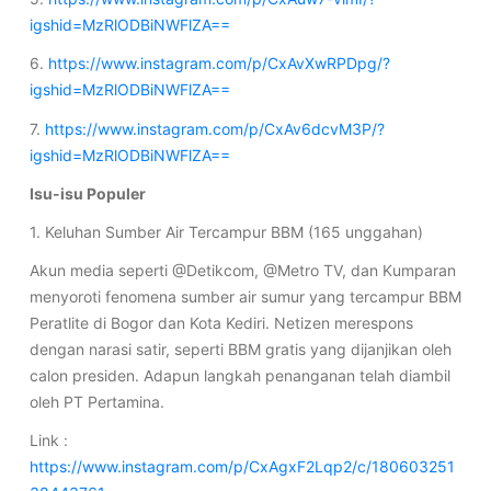
igshid=MzRlODBiNWFlZA==
6.
https://www.instagram.com/p/CxAvXwRPDpg/?
igshid=MzRlODBiNWFlZA==
7.
https://www.instagram.com/p/CxAv6dcvM3P/?
igshid=MzRlODBiNWFlZA==
Isu-isu Populer
1. Keluhan Sumber Air Tercampur BBM (165 unggahan)
Akun media seperti @Detikcom, @Metro TV, dan Kumparan
menyoroti fenomena sumber air sumur yang tercampur BBM
Peratlite di Bogor dan Kota Kediri. Netizen merespons
dengan narasi satir, seperti BBM gratis yang dijanjikan oleh
calon presiden. Adapun langkah penanganan telah diambil
oleh PT Pertamina.
Link :
https://www.instagram.com/p/CxAgxF2Lqp2/c/180603251