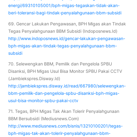
energi/69310105001/bph-migas-tegaskan-tidak-akan-
beri-toleransi-bagi-tindak-penyalahgunaan-bbm-subsidi
69. Gencar Lakukan Pengawasan, BPH Migas akan Tindak
Tegas Penyalahgunaan BBM Subsidi (Indoposnews.Id)
http://www.indoposnews.id/gencar-lakukan-pengawasan-
bph-migas-akan-tindak-tegas-penyalahgunaan-bbm-
subsidi
70. Selewengkan BBM, Pemilik dan Pengelola SPBU
Disanksi, BPH Migas Usul Bisa Monitor SPBU Pakai CCTV
(Jambiekspres.Disway.Id)
http://jambiekspres.disway.id/read/667980/selewengkan-
bbm-pemilik-dan-pengelola-spbu-disanksi-bph-migas-
usul-bisa-monitor-spbu-pakai-cctv
71. Tegas, BPH Migas Tak Akan Tolerir Penyalahgunaan
BBM Bersubsidi (Mediusnews.Com)
http://www.mediusnews.com/bisnis/13210100201/tegas-
bph-migas-tak-akan-tolerir-penyalahgunaan-bbm-