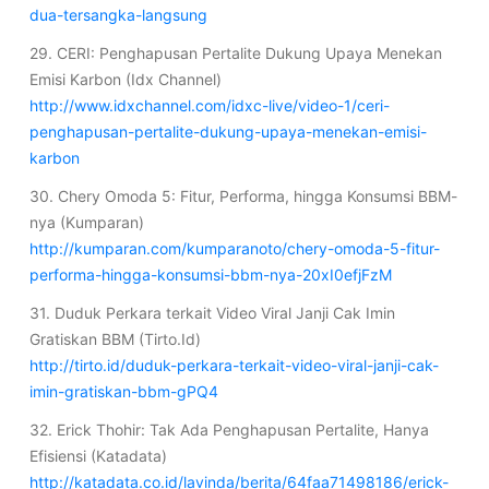
dua-tersangka-langsung
29. CERI: Penghapusan Pertalite Dukung Upaya Menekan
Emisi Karbon (Idx Channel)
http://www.idxchannel.com/idxc-live/video-1/ceri-
penghapusan-pertalite-dukung-upaya-menekan-emisi-
karbon
30. Chery Omoda 5: Fitur, Performa, hingga Konsumsi BBM-
nya (Kumparan)
http://kumparan.com/kumparanoto/chery-omoda-5-fitur-
performa-hingga-konsumsi-bbm-nya-20xI0efjFzM
31. Duduk Perkara terkait Video Viral Janji Cak Imin
Gratiskan BBM (Tirto.Id)
http://tirto.id/duduk-perkara-terkait-video-viral-janji-cak-
imin-gratiskan-bbm-gPQ4
32. Erick Thohir: Tak Ada Penghapusan Pertalite, Hanya
Efisiensi (Katadata)
http://katadata.co.id/lavinda/berita/64faa71498186/erick-