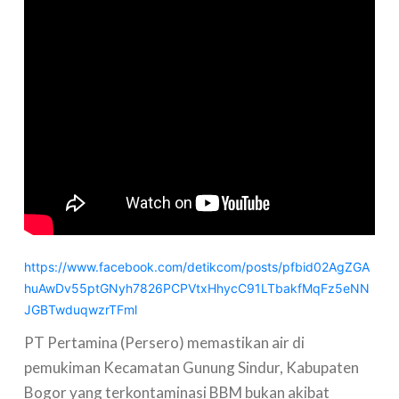
https://www.facebook.com/detikcom/posts/pfbid02AgZGA
huAwDv55ptGNyh7826PCPVtxHhycC91LTbakfMqFz5eNN
JGBTwduqwzrTFml
PT Pertamina (Persero) memastikan air di
pemukiman Kecamatan Gunung Sindur, Kabupaten
Bogor yang terkontaminasi BBM bukan akibat