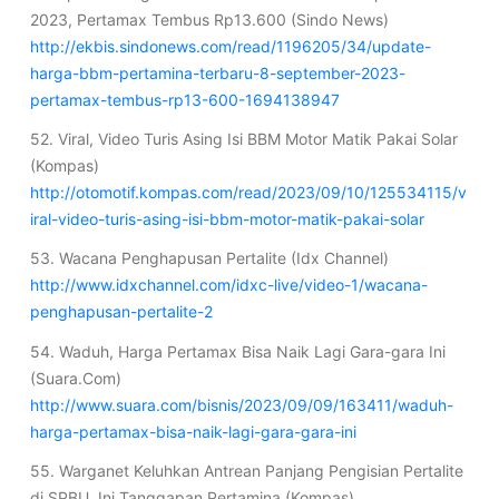
2023, Pertamax Tembus Rp13.600 (Sindo News)
http://ekbis.sindonews.com/read/1196205/34/update-
harga-bbm-pertamina-terbaru-8-september-2023-
pertamax-tembus-rp13-600-1694138947
52. Viral, Video Turis Asing Isi BBM Motor Matik Pakai Solar
(Kompas)
http://otomotif.kompas.com/read/2023/09/10/125534115/v
iral-video-turis-asing-isi-bbm-motor-matik-pakai-solar
53. Wacana Penghapusan Pertalite (Idx Channel)
http://www.idxchannel.com/idxc-live/video-1/wacana-
penghapusan-pertalite-2
54. Waduh, Harga Pertamax Bisa Naik Lagi Gara-gara Ini
(Suara.Com)
http://www.suara.com/bisnis/2023/09/09/163411/waduh-
harga-pertamax-bisa-naik-lagi-gara-gara-ini
55. Warganet Keluhkan Antrean Panjang Pengisian Pertalite
di SPBU, Ini Tanggapan Pertamina (Kompas)