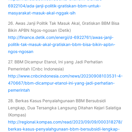
6922104/ada-janji-politik-gratiskan-bbm-untuk-
masyarakat-masuk-akal-nggak-sih
26. Awas Janji Politik Tak Masuk Akal, Gratiskan BBM Bisa
Bikin APBN Ngos-ngosan (Detik)
http://finance.detik.com/energi/d-6922761/awas-janji-
politik-tak-masuk-akal-gratiskan-bbm-bisa-bikin-apbn-
ngos-ngosan
27. BBM Dicampur Etanol, Ini yang Jadi Perhatian
Pemerintah (Cnbc Indonesia)
http://www.cnbcindonesia.com/news/20230908103531-4-
470667/bbm-dicampur-etanol-ini-yang-jadi-perhatian-
pemerintah
28. Berkas Kasus Penyalahgunaan BBM Bersubsidi
Lengkap, Dua Tersangka Langsung Ditahan Kejari Salatiga
(Kompas)
http://regional.kompas.com/read/2023/09/09/000318278/
berkas-kasus-penyalahgunaan-bbm-bersubsidi-lengkap-