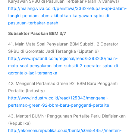
Karyawan SPBU di Pasuruan Terbakar Parah (Vivanews)
http://malang.viva.co.id/peristiwa/3362-letupan-api-dalam-
tangki-pendam-bbm-akibatkan-karyawan-spbu-di-
pasuruan-terbakar-parah
Subsektor Pasokan BBM 3/7
41. Main Mata Soal Penyaluran BBM Subsidi, 2 Operator
SPBU di Gorontalo Jadi Tersangka (Liputan 6)
http://www.liputan6.com/regional/read/5393200/main-
mata-soal-penyaluran-bbm-subsidi-2-operator-spbu-di-
gorontalo-jadi-tersangka
42. Mengenal Pertamax Green 92, BBM Baru Pengganti
Pertalite (Industry)
http://www.industry.co.id/read/125343/mengenal-
pertamax-green-92-bbm-baru-pengganti-pertalite
43. Menteri BUMN: Penggunaan Pertalite Perlu Diefisienkan
(Republika)
http://ekonomi.republika.co.id/berita/s0ni54457/menteri-