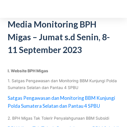
S
k
i
Media Monitoring BPH
p
Migas – Jumat s.d Senin, 8-
t
o
11 September 2023
c
o
n
t
I. Website BPH Migas
e
1. Satgas Pengawasan dan Monitoring BBM Kunjungi Polda
n
Sumatera Selatan dan Pantau 4 SPBU
t
Satgas Pengawasan dan Monitoring BBM Kunjungi
Polda Sumatera Selatan dan Pantau 4 SPBU
2. BPH Migas Tak Tolerir Penyalahgunaan BBM Subsidi