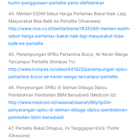
bumn-penggunaan-pertalite-perlu-diefisienkan
44. Menteri ESDM Sebut Harga Pertamax Bakal Naik Lagi,
Masyarakat Bisa Balik ke Pertalite (Vivanews)
http://www.viva.co.id/berita/bisnis/1635589-menteri-esdm-
sebut-harga-pertamax-bakal-naik-lagi-masyarakat-bisa-
balik-ke-pertalite
45. Penampungan SPBU Pertamina Bocor, Air Keran Warga
Tercampur Pertalite (Kompas Tv)
http://www.kompas.tv/video/441822/penampungan-spbu-
pertamina-bocor-air-keran-warga-tercampur-pertalite
46. Penyerangan SPBU di Sleman Diduga Dipicu
Pemblokiran Pembelian BBM Bersubsidi (Medcom.Id)
http://www.medcom.id/nasional/daerah/8Ky0pGrk-
penyerangan-spbu-di-sleman-diduga-dipicu-pemblokiran-
pembelian-bbm-bersubsidi
47. Pertalite Bakal Dihapus, Ini Tanggapan Erick Thohir
(Okezone)