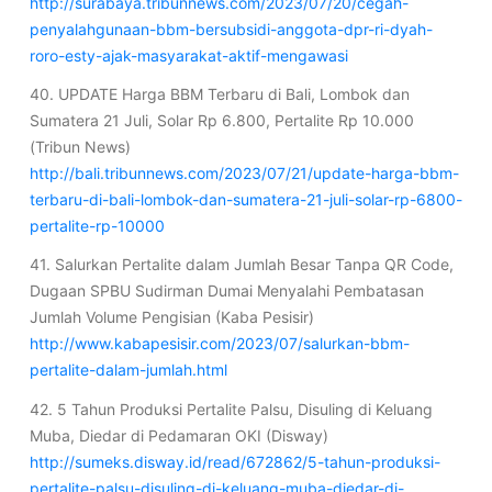
http://surabaya.tribunnews.com/2023/07/20/cegah-
penyalahgunaan-bbm-bersubsidi-anggota-dpr-ri-dyah-
roro-esty-ajak-masyarakat-aktif-mengawasi
40. UPDATE Harga BBM Terbaru di Bali, Lombok dan
Sumatera 21 Juli, Solar Rp 6.800, Pertalite Rp 10.000
(Tribun News)
http://bali.tribunnews.com/2023/07/21/update-harga-bbm-
terbaru-di-bali-lombok-dan-sumatera-21-juli-solar-rp-6800-
pertalite-rp-10000
41. Salurkan Pertalite dalam Jumlah Besar Tanpa QR Code,
Dugaan SPBU Sudirman Dumai Menyalahi Pembatasan
Jumlah Volume Pengisian (Kaba Pesisir)
http://www.kabapesisir.com/2023/07/salurkan-bbm-
pertalite-dalam-jumlah.html
42. 5 Tahun Produksi Pertalite Palsu, Disuling di Keluang
Muba, Diedar di Pedamaran OKI (Disway)
http://sumeks.disway.id/read/672862/5-tahun-produksi-
pertalite-palsu-disuling-di-keluang-muba-diedar-di-