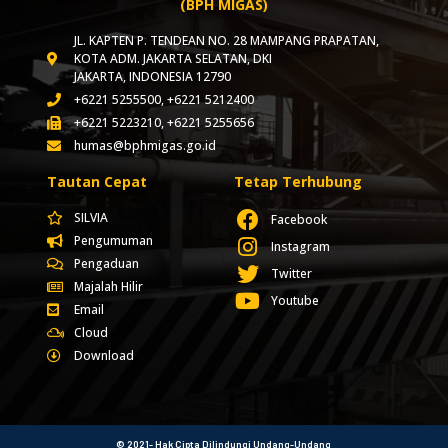
(BPH MIGAS)
JL. KAPTEN P. TENDEAN NO. 28 MAMPANG PRAPATAN,
KOTA ADM. JAKARTA SELATAN, DKI
JAKARTA, INDONESIA 12790
+6221 5255500, +6221 5212400
+6221 5223210, +6221 5255656
humas@bphmigas.go.id
Tautan Cepat
Tetap Terhubung
SILVIA
Facebook
Pengumuman
Instagram
Pengaduan
Twitter
Majalah Hilir
Youtube
Email
Cloud
Download
© 2021- Hak Cipta Dilindungi Undang-Undang