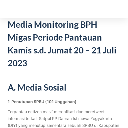
S
k
i
Media Monitoring BPH
p
Migas Periode Pantauan
t
o
Kamis s.d. Jumat 20 – 21 Juli
c
o
2023
n
t
e
A. Media Sosial
n
t
1. Penutupan SPBU (101 Unggahan)
Terpantau netizen masif mereplikasi dan meretweet
informasi terkait Satpol PP Daerah Istimewa Yogyakarta
(DIY) yang menutup sementara sebuah SPBU di Kabupaten