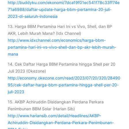
http://buddyku.com/ekonomi/7dca19f01ec541f78c33ff74e
71a6988/daftar-update-harga-bbm-pertamina-20-juli-
2023-di-seluruh-indonesia
13. Harga BBM Pertamina Hari Ini vs Vivo, Shell, dan BP
AKR, Lebih Murah Mana? (Idx Channel)
http://www.idxchannel.com/economics/harga-bbm-
pertamina-hari-ini-vs-vivo-shell-dan-bp-akr-lebih-murah-
mana
14. Cek Daftar Harga BBM Pertamina hingga Shell per 20
Juli 2023 (Okezone)
http://economy.okezone.com/read/2023/07/20/320/28490
95/cek-daftar-harga-bbm-pertamina-hingga-shell-per-20-
juli-2023
15. AKBP Achiruddin Disidangkan Perdana Perkara
Penimbunan BBM Solar (Harian Sib)
http://www.hariansib.com/detail/Headlines/AKBP-
Achiruddin-Disidangkan-Perdana-Perkara-Penimbunan-