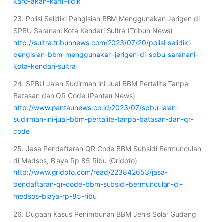
karo-akan-kami-lidik
23. Polisi Selidiki Pengisian BBM Menggunakan Jerigen di
SPBU Saranani Kota Kendari Sultra (Tribun News)
http://sultra.tribunnews.com/2023/07/20/polisi-selidiki-
pengisian-bbm-menggunakan-jerigen-di-spbu-saranani-
kota-kendari-sultra
24. SPBU Jalan Sudirman ini Jual BBM Pertalite Tanpa
Batasan dan QR Code (Pantau News)
http://www.pantaunews.co.id/2023/07/spbu-jalan-
sudirman-ini-jual-bbm-pertalite-tanpa-batasan-dan-qr-
code
25. Jasa Pendaftaran QR Code BBM Subsidi Bermunculan
di Medsos, Biaya Rp 85 Ribu (Gridoto)
http://www.gridoto.com/read/223842653/jasa-
pendaftaran-qr-code-bbm-subsidi-bermunculan-di-
medsos-biaya-rp-85-ribu
26. Dugaan Kasus Penimbunan BBM Jenis Solar Gudang