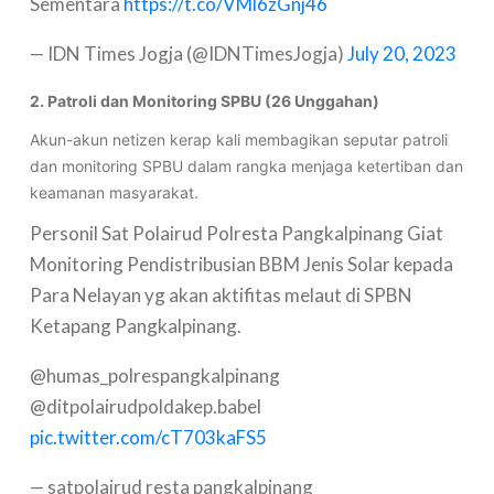
Sementara
https://t.co/VMl6zGnj46
— IDN Times Jogja (@IDNTimesJogja)
July 20, 2023
2. Patroli dan Monitoring SPBU (26 Unggahan)
Akun-akun netizen kerap kali membagikan seputar patroli
dan monitoring SPBU dalam rangka menjaga ketertiban dan
keamanan masyarakat.
Personil Sat Polairud Polresta Pangkalpinang Giat
Monitoring Pendistribusian BBM Jenis Solar kepada
Para Nelayan yg akan aktifitas melaut di SPBN
Ketapang Pangkalpinang.
@humas_polrespangkalpinang
@ditpolairudpoldakep.babel
pic.twitter.com/cT703kaFS5
— satpolairud resta pangkalpinang