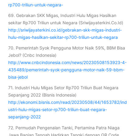
rp700-triliun-untuk-negara-
69. Gebrakan SKK Migas, Industri Hulu Migas Hasilkan
sekitar Rp700 Triliun untuk Negara (Sriwijayaterkini.Co.Id)
http://sriwijayaterkini.co.id/gebrakan-skk-migas-industri-
hulu-migas-hasilkan-sekitar-rp700-triliun-untuk-negara
70. Pemerintah Syok Pengguna Motor Naik 59%, BBM Bisa
Jebol? (Cnbc Indonesia)
http://www.cnbcindonesia.com/news/20230508153923-4-
435489/pemerintah-syok-pengguna-motor-naik-59-bbm-
bisa-jebol
71. Industri Hulu Migas Setor Rp700 Triliun Buat Negara
Sepanjang 2022 (Bisnis Indonesia)
http://ekonomi.bisnis.com/read/20230508/44/1653782/ind
ustri-hulu-migas-setor-rp700-triliun-buat-negara-
sepanjang-2022
72. Permudah Pengenalan Tanki, Pertamina Patra Niaga
Jawa Bagian Tengah Hadirkan Tangki dengan QR Code