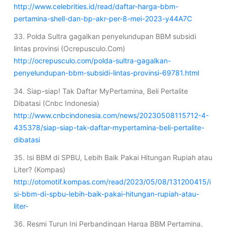
http://www.celebrities.id/read/daftar-harga-bbm-
pertamina-shell-dan-bp-akr-per-8-mei-2023-y44A7C
33. Polda Sultra gagalkan penyelundupan BBM subsidi
lintas provinsi (Ocrepusculo.Com)
http://ocrepusculo.com/polda-sultra-gagalkan-
penyelundupan-bbm-subsidi-lintas-provinsi-69781.html
34. Siap-siap! Tak Daftar MyPertamina, Beli Pertalite
Dibatasi (Cnbc Indonesia)
http://www.cnbcindonesia.com/news/20230508115712-4-
435378/siap-siap-tak-daftar-mypertamina-beli-pertalite-
dibatasi
35. Isi BBM di SPBU, Lebih Baik Pakai Hitungan Rupiah atau
Liter? (Kompas)
http://otomotif.kompas.com/read/2023/05/08/131200415/i
si-bbm-di-spbu-lebih-baik-pakai-hitungan-rupiah-atau-
liter-
36. Resmi Turun Ini Perbandingan Harga BBM Pertamina,