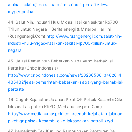
amina-mulai-uji-coba-batasi-distribusi-pertalite-lewat-
mypertamina
44. Salut Nih, Industri Hulu Migas Hasilkan sekitar Rp700
Triliun untuk Negara – Berita energi & Minerba Hari Ini
(Ruangenergi.Com)
http://www.ruangenergi.com/salut-nih-
industri-hulu-migas-hasilkan-sekitar-rp700-triliun-untuk-
negara
45. Jelas! Pemerintah Beberkan Siapa yang Berhak Isi
Pertalite (Cnbc Indonesia)
http://www.cnbcindonesia.com/news/20230508134826-4-
435432/jelas-pemerintah-beberkan-siapa-yang-berhak-isi-
pertalite
46. Cegah Kejahatan Jalanan Piket QR Polsek Kesambi Ciko
laksanakan patroli KRYD (Mediahumaspolri.Com)
http://www.mediahumaspolri.com/cegah-kejahatan-jalanan-
piket-qr-polsek-kesambi-ciko-laksanakan-patroli-kryd
47. Pemerintah Tak Kunjung Rampungkan Peraturan Beli