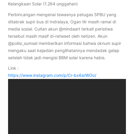
Kelangkaan Solar (1.264 unggahan)
Perbincangan mengenai tewasnya petugas SPBU yang
ditabrak supir bus di Indralaya, Ogan Ilir masih ramai di
media sosial. Cuitan akun @mindaart terkait peristiwa
tersebut masih masif di-retweet oleh netizen. Akun
@polisi_sumsel memberikan informasi bahwa oknum supir
mengaku saat kejadian penglihatannya mendadak gelap
setelah tidak jadi mengisi BBM solar karena habis.
Link :
https://www.instagram.com/p/Cr-bx6srWOo/