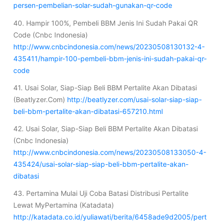
persen-pembelian-solar-sudah-gunakan-qr-code
40. Hampir 100%, Pembeli BBM Jenis Ini Sudah Pakai QR
Code (Cnbc Indonesia)
http://www.cnbcindonesia.com/news/20230508130132-4-
435411/hampir-100-pembeli-bbm-jenis-ini-sudah-pakai-qr-
code
41. Usai Solar, Siap-Siap Beli BBM Pertalite Akan Dibatasi
(Beatlyzer.Com)
http://beatlyzer.com/usai-solar-siap-siap-
beli-bbm-pertalite-akan-dibatasi-657210.html
42. Usai Solar, Siap-Siap Beli BBM Pertalite Akan Dibatasi
(Cnbc Indonesia)
http://www.cnbcindonesia.com/news/20230508133050-4-
435424/usai-solar-siap-siap-beli-bbm-pertalite-akan-
dibatasi
43. Pertamina Mulai Uji Coba Batasi Distribusi Pertalite
Lewat MyPertamina (Katadata)
http://katadata.co.id/yuliawati/berita/6458ade9d2005/pert