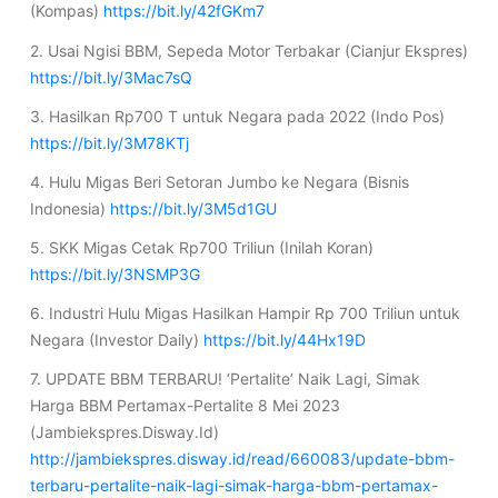
(Kompas)
https://bit.ly/42fGKm7
2. Usai Ngisi BBM, Sepeda Motor Terbakar (Cianjur Ekspres)
https://bit.ly/3Mac7sQ
3. Hasilkan Rp700 T untuk Negara pada 2022 (Indo Pos)
https://bit.ly/3M78KTj
4. Hulu Migas Beri Setoran Jumbo ke Negara (Bisnis
Indonesia)
https://bit.ly/3M5d1GU
5. SKK Migas Cetak Rp700 Triliun (Inilah Koran)
https://bit.ly/3NSMP3G
6. Industri Hulu Migas Hasilkan Hampir Rp 700 Triliun untuk
Negara (Investor Daily)
https://bit.ly/44Hx19D
7. UPDATE BBM TERBARU! ‘Pertalite’ Naik Lagi, Simak
Harga BBM Pertamax-Pertalite 8 Mei 2023
(Jambiekspres.Disway.Id)
http://jambiekspres.disway.id/read/660083/update-bbm-
terbaru-pertalite-naik-lagi-simak-harga-bbm-pertamax-