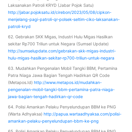
Laksanakan Patroli KRYD (Jabar Pojok Satu)
http://jabar.pojoksatu.id/cirebon/2023/05/08/cipkon-
menjelang-pagi-patroli-qr-polsek-seltim-ciko-laksanakan-
patroli-kryd
62. Gebrakan SKK Migas, Industri Hulu Migas Hasilkan
sekitar Rp700 Triliun untuk Negara (Sumsel Update)
http://sumselupdate.com/gebrakan-skk-migas-industri-
hulu-migas-hasilkan-sekitar-rp700-triliun-untuk-negara
63. Mudahkan Pengenalan Mobil Tangki BBM, Pertamina
Patra Niaga Jawa Bagian Tengah Hadirkan QR Code
(Metapos.Id)
http://www.metapos.id/mudahkan-
pengenalan-mobil-tangki-bbm-pertamina-patra-niaga-
jawa-bagian-tengah-hadirkan-qr-code
64. Polisi Amankan Pelaku Penyelundupan BBM ke PNG
(Warta Adhyaksa)
http://papua.wartaadhyaksa.com/polisi-
amankan-pelaku-penyelundupan-bbm-ke-png
65. Polisi Amankan Pelaku Penyelundupan BBM ke PNG