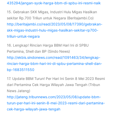
435294/jangan-syok-harga-bbm-di-spbu-ini-resmi-naik
15. Gebrakan SKK Migas, Industri Hulu Migas Hasilkan
sekitar Rp.700 Triliun untuk Negara (Beritajambi.Co)
http://beritajambi.co/read/2023/05/08/17390/gebrakan-
skk-migas-industri-hulu-migas-hasilkan-sekitar-rp700-
triliun-untuk-negara
16. Lengkap! Rincian Harga BBM Hari Ini di SPBU
Pertamina, Shell dan BP (Sindo News)
http://ekbis.sindonews.com/read/1091463/34/lengkap-
rincian-harga-bbm-hari-ini-di-spbu-pertamina-shell-dan-
bp-1683511550
17. Update BBM Turun! Per Hari Ini Senin 8 Mei 2023 Resmi
dari Pertamina Cek Harga Wilayah Jawa Tengah (Tribun
News Jateng)
http://jateng.tribunnews.com/2023/05/08/update-bbm-
turun-per-hari-ini-senin-8-mei-2023-resmi-dari-pertamina-
cek-harga-wilayah-jawa-tengah