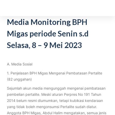
S
k
i
Media Monitoring BPH
p
Migas periode Senin s.d
t
o
Selasa, 8 – 9 Mei 2023
c
o
n
t
A. Media Sosial
e
1. Penjelasan BPH Migas Mengenai Pembatasan Pertalite
n
(82 unggahan)
t
Sejumlah akun media mengunggah mengenai pembatasan
pembelian pertalite. Meski aturan Perpres No 191 Tahun
2014 belum resmi diumumkan, tetapi kubikasi kendaraan
yang tidak boleh mengonsumsi Pertalite sudah diatur.
Anggota BPH Migas, Abdul Halim mengatakan, semua jenis