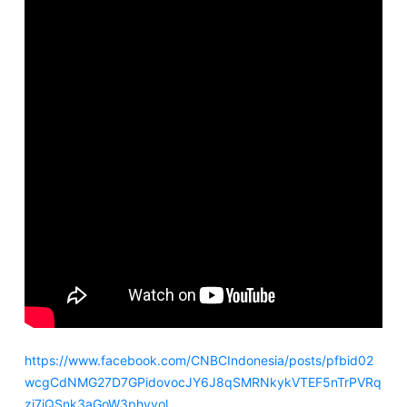
https://www.facebook.com/CNBCIndonesia/posts/pfbid02
wcgCdNMG27D7GPidovocJY6J8qSMRNkykVTEF5nTrPVRq
zi7jQSnk3aGoW3phvvol