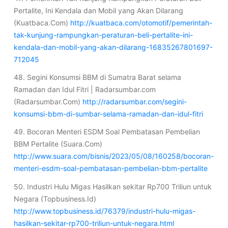
Pertalite, Ini Kendala dan Mobil yang Akan Dilarang
(Kuatbaca.Com)
http://kuatbaca.com/otomotif/pemerintah-
tak-kunjung-rampungkan-peraturan-beli-pertalite-ini-
kendala-dan-mobil-yang-akan-dilarang-16835267801697-
712045
48. Segini Konsumsi BBM di Sumatra Barat selama
Ramadan dan Idul Fitri | Radarsumbar.com
(Radarsumbar.Com)
http://radarsumbar.com/segini-
konsumsi-bbm-di-sumbar-selama-ramadan-dan-idul-fitri
49. Bocoran Menteri ESDM Soal Pembatasan Pembelian
BBM Pertalite (Suara.Com)
http://www.suara.com/bisnis/2023/05/08/160258/bocoran-
menteri-esdm-soal-pembatasan-pembelian-bbm-pertalite
50. Industri Hulu Migas Hasilkan sekitar Rp700 Triliun untuk
Negara (Topbusiness.Id)
http://www.topbusiness.id/76379/industri-hulu-migas-
hasilkan-sekitar-rp700-triliun-untuk-negara.html