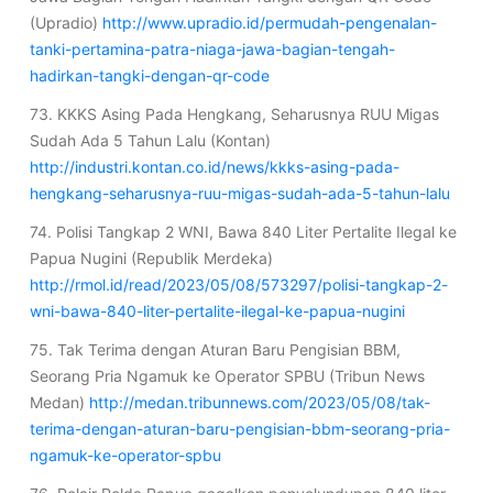
(Upradio)
http://www.upradio.id/permudah-pengenalan-
tanki-pertamina-patra-niaga-jawa-bagian-tengah-
hadirkan-tangki-dengan-qr-code
73. KKKS Asing Pada Hengkang, Seharusnya RUU Migas
Sudah Ada 5 Tahun Lalu (Kontan)
http://industri.kontan.co.id/news/kkks-asing-pada-
hengkang-seharusnya-ruu-migas-sudah-ada-5-tahun-lalu
74. Polisi Tangkap 2 WNI, Bawa 840 Liter Pertalite Ilegal ke
Papua Nugini (Republik Merdeka)
http://rmol.id/read/2023/05/08/573297/polisi-tangkap-2-
wni-bawa-840-liter-pertalite-ilegal-ke-papua-nugini
75. Tak Terima dengan Aturan Baru Pengisian BBM,
Seorang Pria Ngamuk ke Operator SPBU (Tribun News
Medan)
http://medan.tribunnews.com/2023/05/08/tak-
terima-dengan-aturan-baru-pengisian-bbm-seorang-pria-
ngamuk-ke-operator-spbu