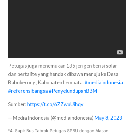
Petugas juga menemukan 135 jerigen berisi solar
dan pertalite yang hendak dibawa menuju ke Desa
Babokerong, Kabupaten Lembata.
#mediaindonesia
#referensibangsa
#PenyelundupanBBM
Sumber:
https://t.co/6ZZwuUihqv
— Media Indonesia (@mediaindonesia)
May 8, 2023
*4. Supir Bus Tabrak Petugas SPBU dengan Alasan