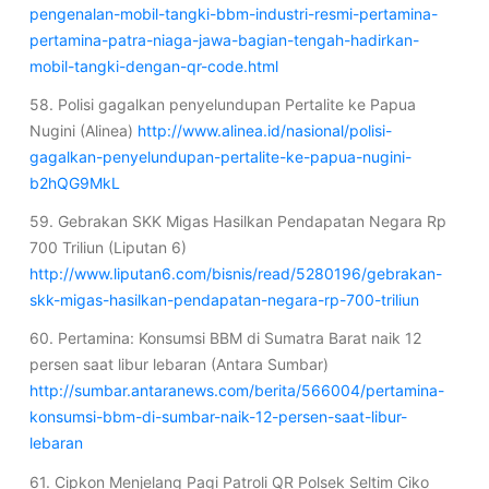
pengenalan-mobil-tangki-bbm-industri-resmi-pertamina-
pertamina-patra-niaga-jawa-bagian-tengah-hadirkan-
mobil-tangki-dengan-qr-code.html
58. Polisi gagalkan penyelundupan Pertalite ke Papua
Nugini (Alinea)
http://www.alinea.id/nasional/polisi-
gagalkan-penyelundupan-pertalite-ke-papua-nugini-
b2hQG9MkL
59. Gebrakan SKK Migas Hasilkan Pendapatan Negara Rp
700 Triliun (Liputan 6)
http://www.liputan6.com/bisnis/read/5280196/gebrakan-
skk-migas-hasilkan-pendapatan-negara-rp-700-triliun
60. Pertamina: Konsumsi BBM di Sumatra Barat naik 12
persen saat libur lebaran (Antara Sumbar)
http://sumbar.antaranews.com/berita/566004/pertamina-
konsumsi-bbm-di-sumbar-naik-12-persen-saat-libur-
lebaran
61. Cipkon Menjelang Pagi Patroli QR Polsek Seltim Ciko