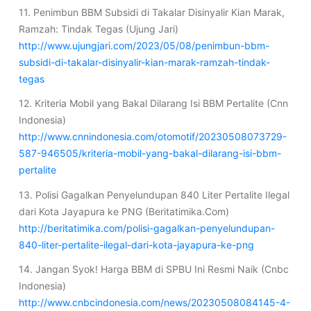
11. Penimbun BBM Subsidi di Takalar Disinyalir Kian Marak,
Ramzah: Tindak Tegas (Ujung Jari)
http://www.ujungjari.com/2023/05/08/penimbun-bbm-
subsidi-di-takalar-disinyalir-kian-marak-ramzah-tindak-
tegas
12. Kriteria Mobil yang Bakal Dilarang Isi BBM Pertalite (Cnn
Indonesia)
http://www.cnnindonesia.com/otomotif/20230508073729-
587-946505/kriteria-mobil-yang-bakal-dilarang-isi-bbm-
pertalite
13. Polisi Gagalkan Penyelundupan 840 Liter Pertalite Ilegal
dari Kota Jayapura ke PNG (Beritatimika.Com)
http://beritatimika.com/polisi-gagalkan-penyelundupan-
840-liter-pertalite-ilegal-dari-kota-jayapura-ke-png
14. Jangan Syok! Harga BBM di SPBU Ini Resmi Naik (Cnbc
Indonesia)
http://www.cnbcindonesia.com/news/20230508084145-4-