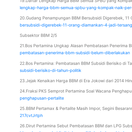
19.Daftar Lengkap Harga BBM Semua SPBU yang Kompak 
lengkap-harga-bbm-semua-spbu-yang-kompak-naik-per
20.Gudang Penampungan BBM Bersubsidi Digerebek, 11 
bersubsidi-digerebek-11-orang-diamankan-4-jadi-tersan
Subsektor BBM 2/5
21.Bos Pertamina Ungkap Alasan Pembatasan Penerima BB
pembatasan-penerima-bbm-subsidi-belum-diberlakukan
22.Bos Pertamina: Pembatasan BBM Subsidi Berisiko di Tah
subsidi-berisiko-di-tahun-politik
23.Jejak Kenaikan Harga BBM di Era Jokowi dari 2014 H
24.Fraksi PKS Semprot Pertamina Soal Wacana Penghapus
penghapusan-pertalite
25.BBM Pertamax & Pertalite Masih Impor, Segini Besara
217cvtJrtph
26.Dirut Pertamina Sebut Pembatasan BBM dan LPG Subsid