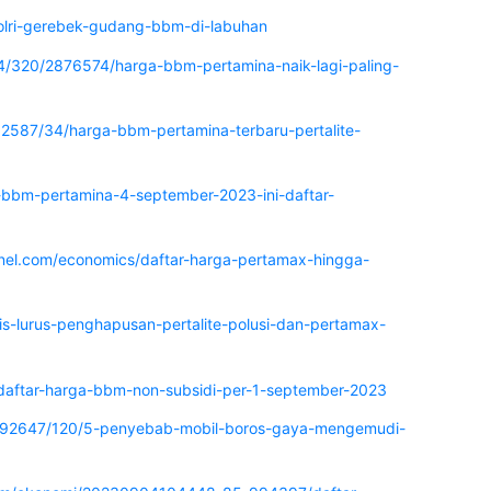
olri-gerebek-gudang-bbm-di-labuhan
/320/2876574/harga-bbm-pertamina-naik-lagi-paling-
92587/34/harga-bbm-pertamina-terbaru-pertalite-
a-bbm-pertamina-4-september-2023-ini-daftar-
nel.com/economics/daftar-harga-pertamax-hingga-
is-lurus-penghapusan-pertalite-polusi-dan-pertamax-
daftar-harga-bbm-non-subsidi-per-1-september-2023
/1192647/120/5-penyebab-mobil-boros-gaya-mengemudi-