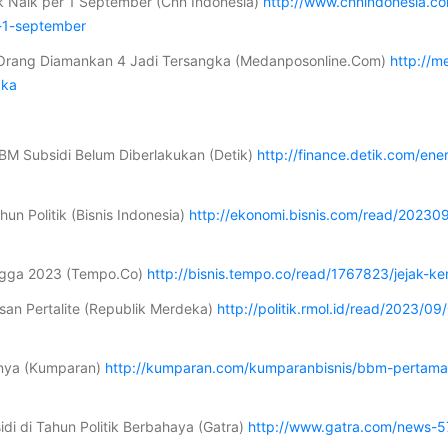
Naik per 1 September (Cnn Indonesia)
http://www.cnnindonesia.
-1-september
Orang Diamankan 4 Jadi Tersangka (Medanposonline.Com)
http://
gka
M Subsidi Belum Diberlakukan (Detik)
http://finance.detik.com/en
un Politik (Bisnis Indonesia)
http://ekonomi.bisnis.com/read/202
ingga 2023 (Tempo.Co)
http://bisnis.tempo.co/read/1767823/jejak-
an Pertalite (Republik Merdeka)
http://politik.rmol.id/read/2023/
nnya (Kumparan)
http://kumparan.com/kumparanbisnis/bbm-pertamax
i di Tahun Politik Berbahaya (Gatra)
http://www.gatra.com/news-5