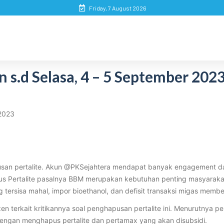
Friday, 7 August 2026
 s.d Selasa, 4 – 5 September 202
 2023
san pertalite. Akun @PKSejahtera mendapat banyak engagement dari
hapus Pertalite pasalnya BBM merupakan kebutuhan penting masyara
tersisa mahal, impor bioethanol, dan defisit transaksi migas memb
tizen terkait kritikannya soal penghapusan pertalite ini. Menurutny
engan menghapus pertalite dan pertamax yang akan disubsidi.