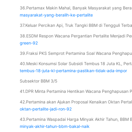
36.Pertamax Makin Mahal, Banyak Masyarakat yang Berali
masyarakat-yang-beralih-ke-pertalite
37.Keluar Percikan Api, Truk Tangki BBM di Tengguli Terb
38.ESDM Respon Wacana Pergantian Pertalite Menjadi P
green-92
39.Fraksi PKS Semprot Pertamina Soal Wacana Penghapus
40.Meski Konsumsi Solar Subsidi Tembus 18 Juta KL, Pert
tembus-18-juta-kl-pertamina-pastikan-tidak-ada-impor
Subsektor BBM 3/5
41.DPR Minta Pertamina Hentikan Wacana Penghapusan Pe
42.Pertamina akan Ajukan Proposal Kenaikan Oktan Perta
oktan-pertalite-jadi-ron-92
43.Pertamina Waspadai Harga Minyak Akhir Tahun, BBM 
minyak-akhir-tahun-bbm-bakal-naik