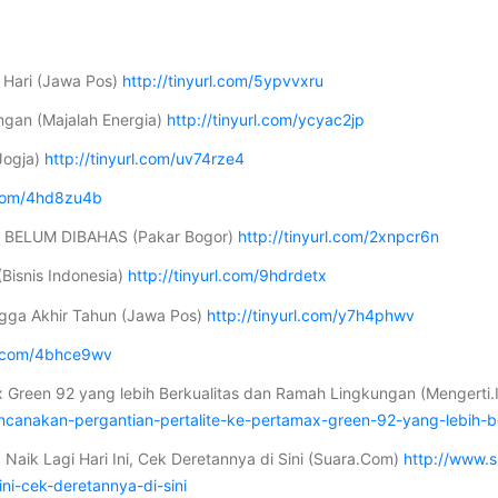
 Hari (Jawa Pos)
http://tinyurl.com/5ypvvxru
gan (Majalah Energia)
http://tinyurl.com/ycyac2jp
 Jogja)
http://tinyurl.com/uv74rze4
l.com/4hd8zu4b
 BELUM DIBAHAS (Pakar Bogor)
http://tinyurl.com/2xnpcr6n
snis Indonesia)
http://tinyurl.com/9hdrdetx
ngga Akhir Tahun (Jawa Pos)
http://tinyurl.com/y7h4phwv
rl.com/4bhce9wv
 Green 92 yang lebih Berkualitas dan Ramah Lingkungan (Mengerti.
canakan-pergantian-pertalite-ke-pertamax-green-92-yang-lebih-b
aik Lagi Hari Ini, Cek Deretannya di Sini (Suara.Com)
http://www.
ni-cek-deretannya-di-sini