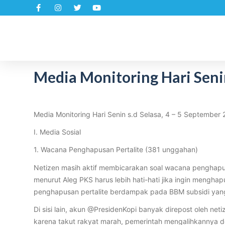
S
k
i
p
t
Media Monitoring Hari Senin
o
c
o
n
Media Monitoring Hari Senin s.d Selasa, 4 – 5 September
t
I. Media Sosial
e
n
1. Wacana Penghapusan Pertalite (381 unggahan)
t
Netizen masih aktif membicarakan soal wacana penghapu
menurut Aleg PKS harus lebih hati-hati jika ingin meng
penghapusan pertalite berdampak pada BBM subsidi yang 
Di sisi lain, akun @PresidenKopi banyak direpost oleh ne
karena takut rakyat marah, pemerintah mengalihkannya d