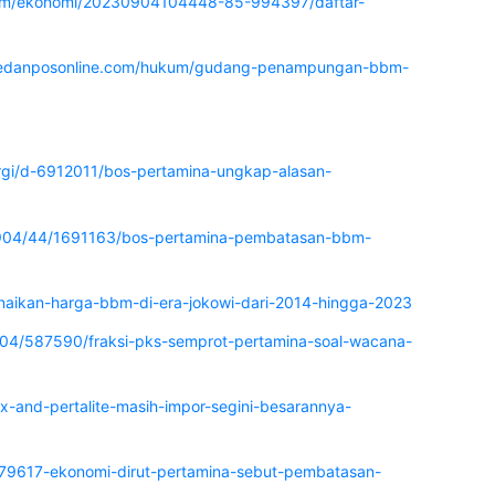
com/ekonomi/20230904104448-85-994397/daftar-
medanposonline.com/hukum/gudang-penampungan-bbm-
ergi/d-6912011/bos-pertamina-ungkap-alasan-
30904/44/1691163/bos-pertamina-pembatasan-bbm-
kenaikan-harga-bbm-di-era-jokowi-dari-2014-hingga-2023
09/04/587590/fraksi-pks-semprot-pertamina-soal-wacana-
-and-pertalite-masih-impor-segini-besarannya-
79617-ekonomi-dirut-pertamina-sebut-pembatasan-