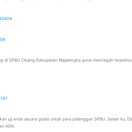
433404
259
g di SPBU Cikijing Kabupaten Majalengka guna mencegah terjadin
6197
n uji emisi secara gratis untuk para pelanggan SPBU. Selain itu, D
aan ASN.