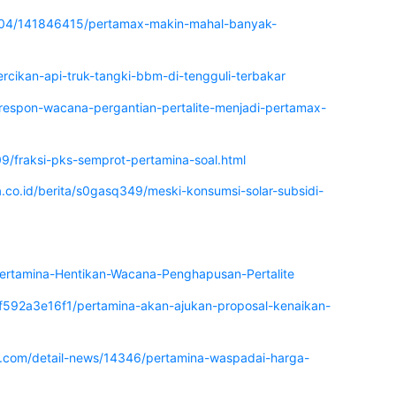
9/04/141846415/pertamax-makin-mahal-banyak-
ercikan-api-truk-tangki-bbm-di-tengguli-terbakar
respon-wacana-pergantian-pertalite-menjadi-pertamax-
9/fraksi-pks-semprot-pertamina-soal.html
a.co.id/berita/s0gasq349/meski-konsumsi-solar-subsidi-
Pertamina-Hentikan-Wacana-Penghapusan-Pertalite
/64f592a3e16f1/pertamina-akan-ajukan-proposal-kenaikan-
.com/detail-news/14346/pertamina-waspadai-harga-