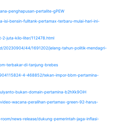
wacana-penghapusan-pertalite-gPEW
-isi-bensin-fulltank-pertamax-terbaru-mulai-hari-ini-
2-juta-kilo-liter/112478.html
ead/20230904/44/1691202/jelang-tahun-politik-mendagri-
bbm-terbakar-di-tanjung-brebes
0904115824-4-468852/tekan-impor-bbm-pertamina-
e-mulyanto-bukan-domain-pertamina-b2hXk9OiH
/video-wacana-peralihan-pertamax-green-92-harus-
-room/news-release/dukung-pemerintah-jaga-inflasi-