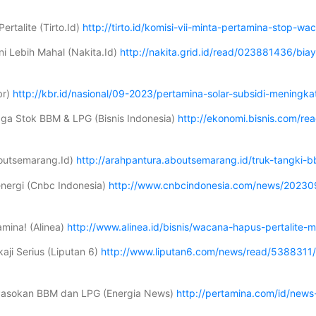
rtalite (Tirto.Id)
http://tirto.id/komisi-vii-minta-pertamina-stop-
Ini Lebih Mahal (Nakita.Id)
http://nakita.grid.id/read/023881436/biaya
br)
http://kbr.id/nasional/09-2023/pertamina-solar-subsidi-meningkat-
Jaga Stok BBM & LPG (Bisnis Indonesia)
http://ekonomi.bisnis.com/r
boutsemarang.Id)
http://arahpantura.aboutsemarang.id/truk-tangki-
nergi (Cnbc Indonesia)
http://www.cnbcindonesia.com/news/2023
mina! (Alinea)
http://www.alinea.id/bisnis/wacana-hapus-pertalit
ji Serius (Liputan 6)
http://www.liputan6.com/news/read/5388311
 Pasokan BBM dan LPG (Energia News)
http://pertamina.com/id/news