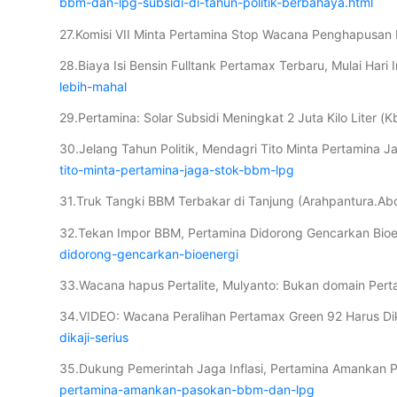
bbm-dan-lpg-subsidi-di-tahun-politik-berbahaya.html
27.Komisi VII Minta Pertamina Stop Wacana Penghapusan Pe
28.Biaya Isi Bensin Fulltank Pertamax Terbaru, Mulai Hari 
lebih-mahal
29.Pertamina: Solar Subsidi Meningkat 2 Juta Kilo Liter (K
30.Jelang Tahun Politik, Mendagri Tito Minta Pertamina 
tito-minta-pertamina-jaga-stok-bbm-lpg
31.Truk Tangki BBM Terbakar di Tanjung (Arahpantura.A
32.Tekan Impor BBM, Pertamina Didorong Gencarkan Bioe
didorong-gencarkan-bioenergi
33.Wacana hapus Pertalite, Mulyanto: Bukan domain Perta
34.VIDEO: Wacana Peralihan Pertamax Green 92 Harus Dika
dikaji-serius
35.Dukung Pemerintah Jaga Inflasi, Pertamina Amankan
pertamina-amankan-pasokan-bbm-dan-lpg