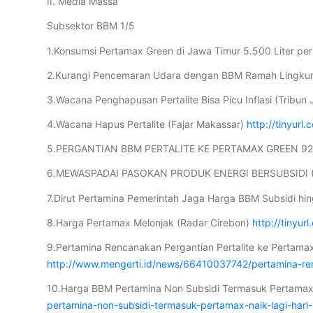
II. Media Massa
Subsektor BBM 1/5
1.Konsumsi Pertamax Green di Jawa Timur 5.500 Liter per
2.Kurangi Pencemaran Udara dengan BBM Ramah Lingkun
3.Wacana Penghapusan Pertalite Bisa Picu Inflasi (Tribun
4.Wacana Hapus Pertalite (Fajar Makassar)
http://tinyur
5.PERGANTIAN BBM PERTALITE KE PERTAMAX GREEN 92
6.MEWASPADAI PASOKAN PRODUK ENERGI BERSUBSIDI (Bi
7.Dirut Pertamina Pemerintah Jaga Harga BBM Subsidi hi
8.Harga Pertamax Melonjak (Radar Cirebon)
http://tinyu
9.Pertamina Rencanakan Pergantian Pertalite ke Pertamax
http://www.mengerti.id/news/66410037742/pertamina-ren
10.Harga BBM Pertamina Non Subsidi Termasuk Pertamax N
pertamina-non-subsidi-termasuk-pertamax-naik-lagi-hari-i