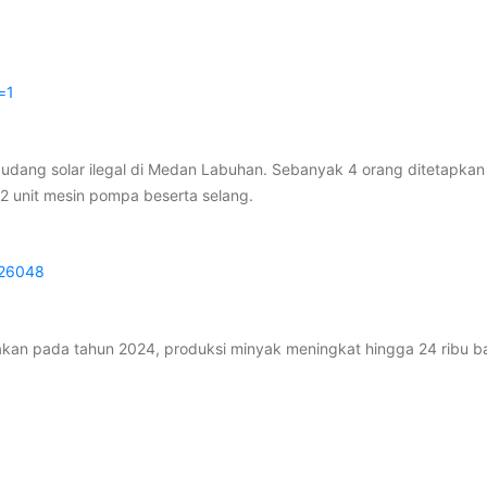
=1
dang solar ilegal di Medan Labuhan. Sebanyak 4 orang ditetapka
g, 2 unit mesin pompa beserta selang.
326048
akan pada tahun 2024, produksi minyak meningkat hingga 24 ribu bar