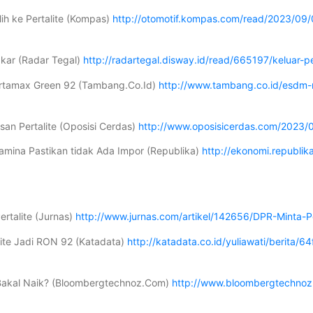
h ke Pertalite (Kompas)
http://otomotif.kompas.com/read/2023/0
akar (Radar Tegal)
http://radartegal.disway.id/read/665197/keluar-p
ertamax Green 92 (Tambang.Co.Id)
http://www.tambang.co.id/esdm-
an Pertalite (Oposisi Cerdas)
http://www.oposisicerdas.com/2023/0
amina Pastikan tidak Ada Impor (Republika)
http://ekonomi.republik
rtalite (Jurnas)
http://www.jurnas.com/artikel/142656/DPR-Minta-
lite Jadi RON 92 (Katadata)
http://katadata.co.id/yuliawati/berita
Bakal Naik? (Bloombergtechnoz.Com)
http://www.bloombergtechnoz