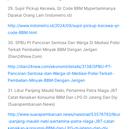
29. Supir Pickup Kecewa, Qr Code BBM Mypertaminanya
Dipakai Orang Lain (Indometro.Id)
http://www.indometro.id/2024/09/supir-pickup-kecewa-qr-
code-BBM.html
30. SPBU Pt Pancoran Sentosa Dan Warga Di Mediasi Polisi
Terkait Pembelian Minyak BBM Dengan Jerigen
(Dian24New.Com)
http://dian24new.com/ekonomi/details/3138/SPBU-PT-
Pancoran-Sentosa-dan-Warga-di-Mediasi-Polisi-Terkait-
Pembelian-Minyak-BBM-Dengan-Jerigen
31. Libur Panjang Maulid Nabi, Pertamina Patra Niaga JBT
Catat Kenaikan Konsumsi BBM Dan LPG Di Jateng Dan Diy
(Suarapembaruan.News)
http://www.suarapembaruan.news/nasional/53576792/libur
-panjang-maulid-nabi-pertamina-patra-niaga-JBT-catat-
kenaikan-konsumsi-BBM-dan-LPG-di-jateng-dan-diy