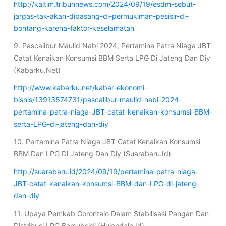
http://kaltim.tribunnews.com/2024/09/19/esdm-sebut-
jargas-tak-akan-dipasang-di-permukiman-pesisir-di-
bontang-karena-faktor-keselamatan
9. Pascalibur Maulid Nabi 2024, Pertamina Patra Niaga JBT
Catat Kenaikan Konsumsi BBM Serta LPG Di Jateng Dan Diy
(Kabarku.Net)
http://www.kabarku.net/kabar-ekonomi-
bisnis/13913574731/pascalibur-maulid-nabi-2024-
pertamina-patra-niaga-JBT-catat-kenaikan-konsumsi-BBM-
serta-LPG-di-jateng-dan-diy
10. Pertamina Patra Niaga JBT Catat Kenaikan Konsumsi
BBM Dan LPG Di Jateng Dan Diy (Suarabaru.Id)
http://suarabaru.id/2024/09/19/pertamina-patra-niaga-
JBT-catat-kenaikan-konsumsi-BBM-dan-LPG-di-jateng-
dan-diy
11. Upaya Pemkab Gorontalo Dalam Stabilisasi Pangan Dan
Distribusi LPG Bersubsidi (Hulondalo.Id)