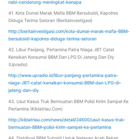
nabi-cenderung-meningkat-kenapa
41. Kota Dumai Marak Mafia BBM Bersubsidi, Kapolres
Diduga Terima Setoran (Beritainvestigasi)
http://beritainvestigasi.com/kota-dumai-marak-mafia-BBM-
bersubsidi-kapolres-diduga-terima-setoran
42. Libur Panjang, Pertamina Patra Niaga JBT Catat
Kenaikan Konsumsi BBM Dan LPG Di Jateng Dan Diy
(Upradio)
http://www.upradio.id/libur-panjang-pertamina-patra-
niaga-JBT-catat-kenaikan-konsumsi-BBM-dan-LPG-di-
jateng-dan-diy
43. Usut Kasus Truk Bermuatan BBM Polisi Kirim Sampel Ke
Pertamina (Kiblatriau.Com)
http://kiblatriau.com/news/detail/24600/usut-kasus-truk-
bermuatan-BBM–polisi-kirim-sampel-ke-pertamina
44. Distribusi BBM Subsidi Untuk Nelayan Aceh Belum