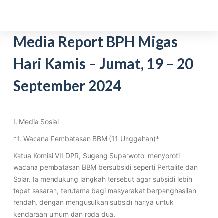
S
k
i
Media Report BPH Migas
p
Hari Kamis – Jumat, 19 – 20
t
o
September 2024
c
o
n
t
I. Media Sosial
e
*1. Wacana Pembatasan BBM (11 Unggahan)*
n
Ketua Komisi VII DPR, Sugeng Suparwoto, menyoroti
t
wacana pembatasan BBM bersubsidi seperti Pertalite dan
Solar. Ia mendukung langkah tersebut agar subsidi lebih
tepat sasaran, terutama bagi masyarakat berpenghasilan
rendah, dengan mengusulkan subsidi hanya untuk
kendaraan umum dan roda dua.