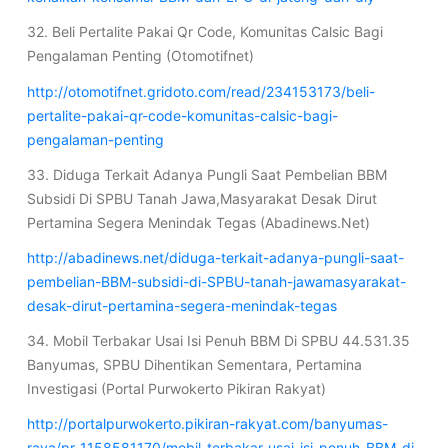
32. Beli Pertalite Pakai Qr Code, Komunitas Calsic Bagi
Pengalaman Penting (Otomotifnet)
http://otomotifnet.gridoto.com/read/234153173/beli-
pertalite-pakai-qr-code-komunitas-calsic-bagi-
pengalaman-penting
33. Diduga Terkait Adanya Pungli Saat Pembelian BBM
Subsidi Di SPBU Tanah Jawa,Masyarakat Desak Dirut
Pertamina Segera Menindak Tegas (Abadinews.Net)
http://abadinews.net/diduga-terkait-adanya-pungli-saat-
pembelian-BBM-subsidi-di-SPBU-tanah-jawamasyarakat-
desak-dirut-pertamina-segera-menindak-tegas
34. Mobil Terbakar Usai Isi Penuh BBM Di SPBU 44.531.35
Banyumas, SPBU Dihentikan Sementara, Pertamina
Investigasi (Portal Purwokerto Pikiran Rakyat)
http://portalpurwokerto.pikiran-rakyat.com/banyumas-
raya/pr-1158581170/mobil-terbakar-usai-isi-penuh-BBM-di-