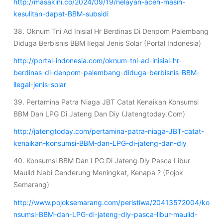
http://masakini.co/2024/09/19/nelayan-aceh-masih-
kesulitan-dapat-BBM-subsidi
38. Oknum Tni Ad Inisial Hr Berdinas Di Denpom Palembang
Diduga Berbisnis BBM Ilegal Jenis Solar (Portal Indonesia)
http://portal-indonesia.com/oknum-tni-ad-inisial-hr-
berdinas-di-denpom-palembang-diduga-berbisnis-BBM-
ilegal-jenis-solar
39. Pertamina Patra Niaga JBT Catat Kenaikan Konsumsi
BBM Dan LPG Di Jateng Dan Diy (Jatengtoday.Com)
http://jatengtoday.com/pertamina-patra-niaga-JBT-catat-
kenaikan-konsumsi-BBM-dan-LPG-di-jateng-dan-diy
40. Konsumsi BBM Dan LPG Di Jateng Diy Pasca Libur
Maulid Nabi Cenderung Meningkat, Kenapa ? (Pojok
Semarang)
http://www.pojoksemarang.com/peristiwa/20413572004/ko
nsumsi-BBM-dan-LPG-di-jateng-diy-pasca-libur-maulid-