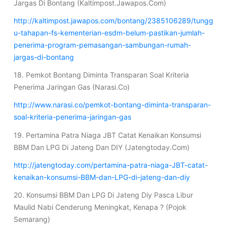
Jargas Di Bontang (Kaltimpost.Jawapos.Com)
http://kaltimpost.jawapos.com/bontang/2385106289/tungg
u-tahapan-fs-kementerian-esdm-belum-pastikan-jumlah-
penerima-program-pemasangan-sambungan-rumah-
jargas-di-bontang
18. Pemkot Bontang Diminta Transparan Soal Kriteria
Penerima Jaringan Gas (Narasi.Co)
http://www.narasi.co/pemkot-bontang-diminta-transparan-
soal-kriteria-penerima-jaringan-gas
19. Pertamina Patra Niaga JBT Catat Kenaikan Konsumsi
BBM Dan LPG Di Jateng Dan DIY (Jatengtoday.Com)
http://jatengtoday.com/pertamina-patra-niaga-JBT-catat-
kenaikan-konsumsi-BBM-dan-LPG-di-jateng-dan-diy
20. Konsumsi BBM Dan LPG Di Jateng Diy Pasca Libur
Maulid Nabi Cenderung Meningkat, Kenapa ? (Pojok
Semarang)