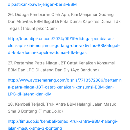
dipastikan-bawa-jerigen-berisi-BBM
26. Diduga Pembiaran Oleh Aph, Kini Menjamur Gudang
Dan Aktivitas BBM Ilegal Di Kota Dumai Kapolres Dumai Tdk
Tegas (Tribuntipikor.Com)
http://tribuntipikor.com/2024/09/19/diduga-pembiaran-
oleh-aph-kini-menjamur-gudang-dan-aktivitas-BBM-ilegal-
di-kota-dumai-kapolres-dumai-tdk-tegas
27. Pertamina Patra Niaga JBT Catat Kenaikan Konsumsi
BBM Dan LPG Di Jateng Dan Diy (Ayo Bandung)
http://www.ayosemarang.com/bisnis/7713572886/pertamin
a-patra-niaga-JBT-catat-kenaikan-konsumsi-BBM-dan-
LPG-di-jateng-dan-diy
28. Kembali Terjadi, Truk Antre BBM Halangi Jalan Masuk
Sma 3 Bontang (Timur.Co.Id)
http://timur.co.id/kembali-terjadi-truk-antre-BBM-halangi-
jalan-masuk-sma-3-bontang