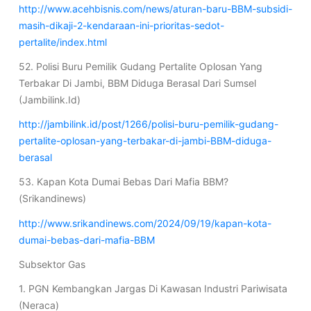
http://www.acehbisnis.com/news/aturan-baru-BBM-subsidi-
masih-dikaji-2-kendaraan-ini-prioritas-sedot-
pertalite/index.html
52. Polisi Buru Pemilik Gudang Pertalite Oplosan Yang
Terbakar Di Jambi, BBM Diduga Berasal Dari Sumsel
(Jambilink.Id)
http://jambilink.id/post/1266/polisi-buru-pemilik-gudang-
pertalite-oplosan-yang-terbakar-di-jambi-BBM-diduga-
berasal
53. Kapan Kota Dumai Bebas Dari Mafia BBM?
(Srikandinews)
http://www.srikandinews.com/2024/09/19/kapan-kota-
dumai-bebas-dari-mafia-BBM
Subsektor Gas
1. PGN Kembangkan Jargas Di Kawasan Industri Pariwisata
(Neraca)