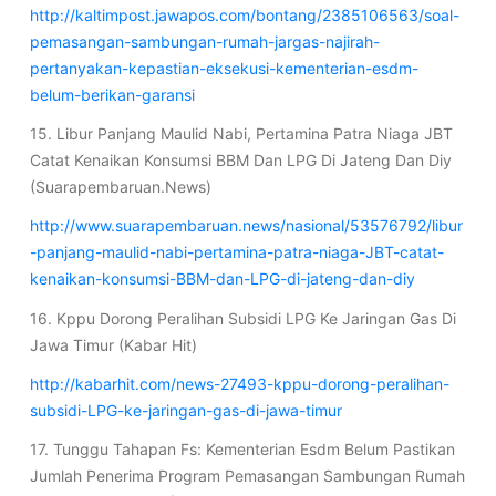
http://kaltimpost.jawapos.com/bontang/2385106563/soal-
pemasangan-sambungan-rumah-jargas-najirah-
pertanyakan-kepastian-eksekusi-kementerian-esdm-
belum-berikan-garansi
15. Libur Panjang Maulid Nabi, Pertamina Patra Niaga JBT
Catat Kenaikan Konsumsi BBM Dan LPG Di Jateng Dan Diy
(Suarapembaruan.News)
http://www.suarapembaruan.news/nasional/53576792/libur
-panjang-maulid-nabi-pertamina-patra-niaga-JBT-catat-
kenaikan-konsumsi-BBM-dan-LPG-di-jateng-dan-diy
16. Kppu Dorong Peralihan Subsidi LPG Ke Jaringan Gas Di
Jawa Timur (Kabar Hit)
http://kabarhit.com/news-27493-kppu-dorong-peralihan-
subsidi-LPG-ke-jaringan-gas-di-jawa-timur
17. Tunggu Tahapan Fs: Kementerian Esdm Belum Pastikan
Jumlah Penerima Program Pemasangan Sambungan Rumah