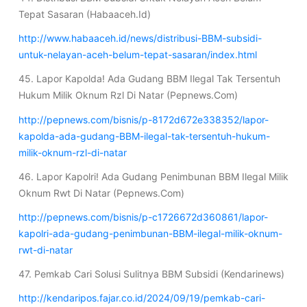
Tepat Sasaran (Habaaceh.Id)
http://www.habaaceh.id/news/distribusi-BBM-subsidi-
untuk-nelayan-aceh-belum-tepat-sasaran/index.html
45. Lapor Kapolda! Ada Gudang BBM Ilegal Tak Tersentuh
Hukum Milik Oknum Rzl Di Natar (Pepnews.Com)
http://pepnews.com/bisnis/p-8172d672e338352/lapor-
kapolda-ada-gudang-BBM-ilegal-tak-tersentuh-hukum-
milik-oknum-rzl-di-natar
46. Lapor Kapolri! Ada Gudang Penimbunan BBM Ilegal Milik
Oknum Rwt Di Natar (Pepnews.Com)
http://pepnews.com/bisnis/p-c1726672d360861/lapor-
kapolri-ada-gudang-penimbunan-BBM-ilegal-milik-oknum-
rwt-di-natar
47. Pemkab Cari Solusi Sulitnya BBM Subsidi (Kendarinews)
http://kendaripos.fajar.co.id/2024/09/19/pemkab-cari-