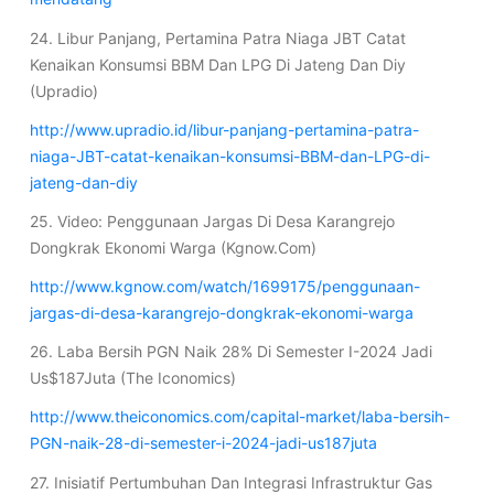
24. Libur Panjang, Pertamina Patra Niaga JBT Catat
Kenaikan Konsumsi BBM Dan LPG Di Jateng Dan Diy
(Upradio)
http://www.upradio.id/libur-panjang-pertamina-patra-
niaga-JBT-catat-kenaikan-konsumsi-BBM-dan-LPG-di-
jateng-dan-diy
25. Video: Penggunaan Jargas Di Desa Karangrejo
Dongkrak Ekonomi Warga (Kgnow.Com)
http://www.kgnow.com/watch/1699175/penggunaan-
jargas-di-desa-karangrejo-dongkrak-ekonomi-warga
26. Laba Bersih PGN Naik 28% Di Semester I-2024 Jadi
Us$187Juta (The Iconomics)
http://www.theiconomics.com/capital-market/laba-bersih-
PGN-naik-28-di-semester-i-2024-jadi-us187juta
27. Inisiatif Pertumbuhan Dan Integrasi Infrastruktur Gas