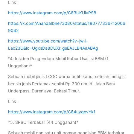
Link :
https://www.instagram.com/p/C83UKUlvRS8
https://x.com/AnandaIbhe73080/status/180777336712006
9042
https://www.youtube.com/watch?v=jw-i-
Lax23U&lc=UgxsDa8DUXr_gsEAJLB4AaABAg
*4. Insiden Pengendara Mobil Kabur Usai Isi BBM (1
Unggahan)*
Sebuah mobil jenis LCGC warna putih kabur setelah mengisi
bensin jenis Pertamax senilai Rp 300 ribu di Jalan Baru
Underpass, Durenjaya, Bekasi Timur.
Link :
https://www.instagram.com/p/C84uyqevYkf
*5. SPBU Terbakar (44 Unggahan)*
Sebuah mobil dan satu unit pompa pengisian BBM terbakar