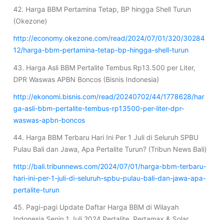
42. Harga BBM Pertamina Tetap, BP hingga Shell Turun
(Okezone)
http://economy.okezone.com/read/2024/07/01/320/30284
12/harga-bbm-pertamina-tetap-bp-hingga-shell-turun
43. Harga Asli BBM Pertalite Tembus Rp13.500 per Liter,
DPR Waswas APBN Boncos (Bisnis Indonesia)
http://ekonomi.bisnis.com/read/20240702/44/1778628/har
ga-asli-bbm-pertalite-tembus-rp13500-per-liter-dpr-
waswas-apbn-boncos
44. Harga BBM Terbaru Hari Ini Per 1 Juli di Seluruh SPBU
Pulau Bali dan Jawa, Apa Pertalite Turun? (Tribun News Bali)
http://bali.tribunnews.com/2024/07/01/harga-bbm-terbaru-
hari-ini-per-1-juli-di-seluruh-spbu-pulau-bali-dan-jawa-apa-
pertalite-turun
45. Pagi-pagi Update Daftar Harga BBM di Wilayah
Indonesia Senin 1 Juli 2024 Pertalite, Pertamax & Solar