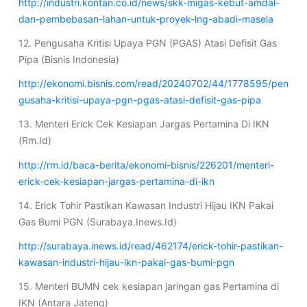
http://industri.kontan.co.id/news/skk-migas-kebut-amdal-
dan-pembebasan-lahan-untuk-proyek-lng-abadi-masela
12. Pengusaha Kritisi Upaya PGN (PGAS) Atasi Defisit Gas
Pipa (Bisnis Indonesia)
http://ekonomi.bisnis.com/read/20240702/44/1778595/pen
gusaha-kritisi-upaya-pgn-pgas-atasi-defisit-gas-pipa
13. Menteri Erick Cek Kesiapan Jargas Pertamina Di IKN
(Rm.Id)
http://rm.id/baca-berita/ekonomi-bisnis/226201/menteri-
erick-cek-kesiapan-jargas-pertamina-di-ikn
14. Erick Tohir Pastikan Kawasan Industri Hijau IKN Pakai
Gas Bumi PGN (Surabaya.Inews.Id)
http://surabaya.inews.id/read/462174/erick-tohir-pastikan-
kawasan-industri-hijau-ikn-pakai-gas-bumi-pgn
15. Menteri BUMN cek kesiapan jaringan gas Pertamina di
IKN (Antara Jateng)