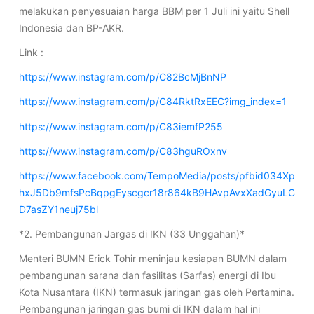
melakukan penyesuaian harga BBM per 1 Juli ini yaitu Shell
Indonesia dan BP-AKR.
Link :
https://www.instagram.com/p/C82BcMjBnNP
https://www.instagram.com/p/C84RktRxEEC?img_index=1
https://www.instagram.com/p/C83iemfP255
https://www.instagram.com/p/C83hguROxnv
https://www.facebook.com/TempoMedia/posts/pfbid034Xp
hxJ5Db9mfsPcBqpgEyscgcr18r864kB9HAvpAvxXadGyuLC
D7asZY1neuj75bl
*2. Pembangunan Jargas di IKN (33 Unggahan)*
Menteri BUMN Erick Tohir meninjau kesiapan BUMN dalam
pembangunan sarana dan fasilitas (Sarfas) energi di Ibu
Kota Nusantara (IKN) termasuk jaringan gas oleh Pertamina.
Pembangunan jaringan gas bumi di IKN dalam hal ini