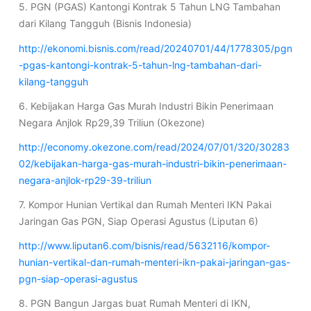
5. PGN (PGAS) Kantongi Kontrak 5 Tahun LNG Tambahan
dari Kilang Tangguh (Bisnis Indonesia)
http://ekonomi.bisnis.com/read/20240701/44/1778305/pgn
-pgas-kantongi-kontrak-5-tahun-lng-tambahan-dari-
kilang-tangguh
6. Kebijakan Harga Gas Murah Industri Bikin Penerimaan
Negara Anjlok Rp29,39 Triliun (Okezone)
http://economy.okezone.com/read/2024/07/01/320/30283
02/kebijakan-harga-gas-murah-industri-bikin-penerimaan-
negara-anjlok-rp29-39-triliun
7. Kompor Hunian Vertikal dan Rumah Menteri IKN Pakai
Jaringan Gas PGN, Siap Operasi Agustus (Liputan 6)
http://www.liputan6.com/bisnis/read/5632116/kompor-
hunian-vertikal-dan-rumah-menteri-ikn-pakai-jaringan-gas-
pgn-siap-operasi-agustus
8. PGN Bangun Jargas buat Rumah Menteri di IKN,