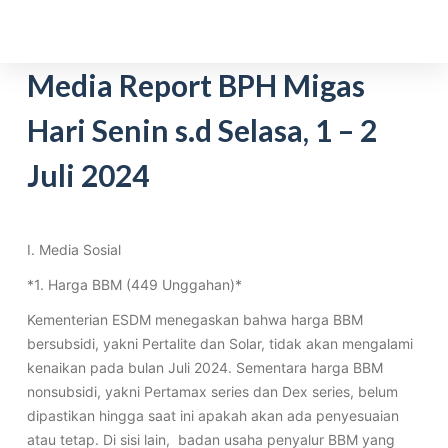
S
k
i
Media Report BPH Migas
p
Hari Senin s.d Selasa, 1 – 2
t
o
Juli 2024
c
o
n
t
I. Media Sosial
e
*1. Harga BBM (449 Unggahan)*
n
Kementerian ESDM menegaskan bahwa harga BBM
t
bersubsidi, yakni Pertalite dan Solar, tidak akan mengalami
kenaikan pada bulan Juli 2024. Sementara harga BBM
nonsubsidi, yakni Pertamax series dan Dex series, belum
dipastikan hingga saat ini apakah akan ada penyesuaian
atau tetap. Di sisi lain,
badan usaha penyalur BBM yang