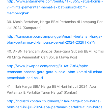
http://www.antaranews.com/berita/4176855/ketua-komisi-
vii-minta-pemerintah-hemat-akibat-subsidi-bbm-
membengkak
39. Masih Bertahan, Harga BBM Pertamina di Lampung Per
Juli 2024 (Kumparan)
http://kumparan.com/lampunggeh/masih-bertahan-harga-
bbm-pertamina-di-lampung-per-juli-2024-232tITRjYYj
40. APBN Terancam Boncos Gara-gara Subsidi BBM, Komisi
VII Minta Pemerintah Cari Solusi (Jawa Pos)
http://www.jawapos.com/energi/014817364/apbn-
terancam-boncos-gara-gara-subsidi-bbm-komisi-vii-minta-
pemerintah-cari-solusi
41. Inilah Harga BBM Harga BBM Hari Ini Juli 2024, Apa
Pertamax & Pertalite Turun Harga? (Kontan)
http://industri.kontan.co.id/news/inilah-harga-bbm-harga-
bbm-hari-ini-juli-2024-apa-pertamax-pertalite-turun-harga