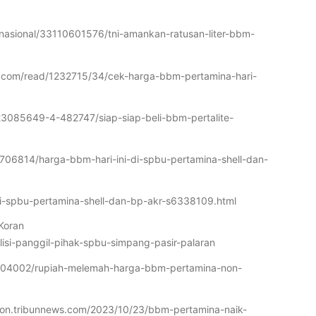
/nasional/33110601576/tni-amankan-ratusan-liter-bbm-
ws.com/read/1232715/34/cek-harga-bbm-pertamina-hari-
023085649-4-482747/siap-siap-beli-bbm-pertalite-
/1706814/harga-bbm-hari-ini-di-spbu-pertamina-shell-dan-
-di-spbu-pertamina-shell-dan-bp-akr-s6338109.html
(Koran
lisi-panggil-pihak-spbu-simpang-pasir-palaran
3/104002/rupiah-melemah-harga-bbm-pertamina-non-
rebon.tribunnews.com/2023/10/23/bbm-pertamina-naik-