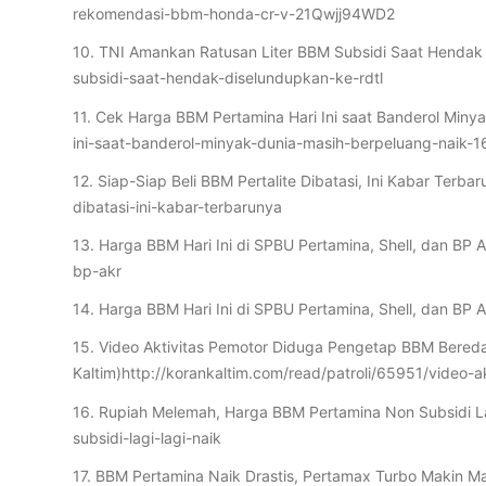
rekomendasi-bbm-honda-cr-v-21Qwjj94WD2
10. TNI Amankan Ratusan Liter BBM Subsidi Saat Hendak 
subsidi-saat-hendak-diselundupkan-ke-rdtl
11. Cek Harga BBM Pertamina Hari Ini saat Banderol Min
ini-saat-banderol-minyak-dunia-masih-berpeluang-naik
12. Siap-Siap Beli BBM Pertalite Dibatasi, Ini Kabar T
dibatasi-ini-kabar-terbarunya
13. Harga BBM Hari Ini di SPBU Pertamina, Shell, dan BP
bp-akr
14. Harga BBM Hari Ini di SPBU Pertamina, Shell, dan BP
15. Video Aktivitas Pemotor Diduga Pengetap BBM Beredar 
Kaltim)http://korankaltim.com/read/patroli/65951/video-
16. Rupiah Melemah, Harga BBM Pertamina Non Subsidi 
subsidi-lagi-lagi-naik
17. BBM Pertamina Naik Drastis, Pertamax Turbo Makin M