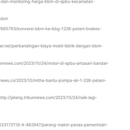
-dan-monitoring-harga-bbm-di-spbu-kecamatan-
-bbm
ead/665793/konversi-bbm-ke-bbg-1228-petani-brebes-
er.net/perbandingan-biaya-mobil-listrik-dengan-bbm-
ribunnews.com/2023/10/24/motor-di-spbu-antasari-bandar-
esnews.co/2023/10/mitha-bantu-pompa-air-1-228-petani-
ttp://jateng.tribunnews.com/2023/10/24/naik-lagi-
231023172119-4-482947/perang-makin-panas-pemerintah-