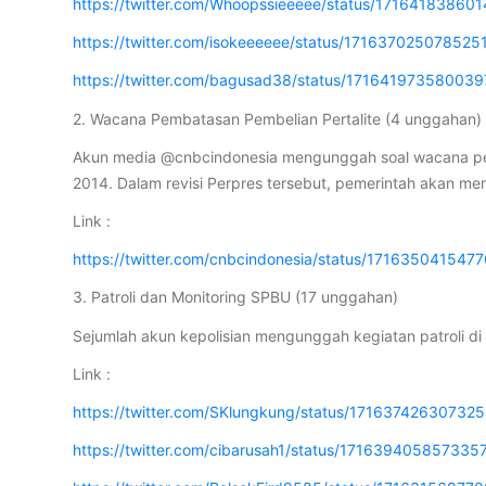
https://twitter.com/Whoopssieeeee/status/1716418386
https://twitter.com/isokeeeeee/status/171637025078525
https://twitter.com/bagusad38/status/17164197358003
2. Wacana Pembatasan Pembelian Pertalite (4 unggahan)
Akun media @cnbcindonesia mengunggah soal wacana pemb
2014. Dalam revisi Perpres tersebut, pemerintah akan 
Link :
https://twitter.com/cnbcindonesia/status/171635041547
3. Patroli dan Monitoring SPBU (17 unggahan)
Sejumlah akun kepolisian mengunggah kegiatan patroli 
Link :
https://twitter.com/SKlungkung/status/17163742630732
https://twitter.com/cibarusah1/status/171639405857335