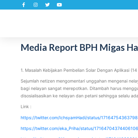
S
k
i
p
t
Media Report BPH Migas Hari
o
c
o
n
1. Masalah Kebijakan Pembelian Solar Dengan Aplikasi (1
t
Sejumlah netizen mengomentari unggahan mengenai nelaya
e
bagi nelayan sangat merepotkan. Ditambah harus mengguna
n
disosialisasikan ke nelayan dan petani sehingga selalu a
t
Link :
https://twitter.com/IchsyamHadi/status/171647543637
https://twitter.com/eka_Priha/status/1716470437440610