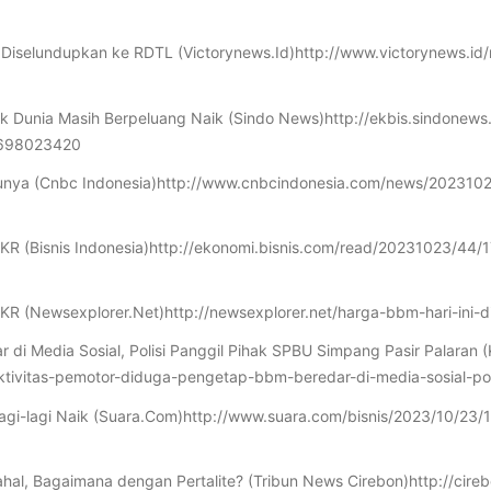
Diselundupkan ke RDTL (Victorynews.Id)http://www.victorynews.id
yak Dunia Masih Berpeluang Naik (Sindo News)http://ekbis.sindone
-1698023420
erbarunya (Cnbc Indonesia)http://www.cnbcindonesia.com/news/20231
 AKR (Bisnis Indonesia)http://ekonomi.bisnis.com/read/20231023/44
 AKR (Newsexplorer.Net)http://newsexplorer.net/harga-bbm-hari-ini
di Media Sosial, Polisi Panggil Pihak SPBU Simpang Pasir Palaran 
aktivitas-pemotor-diduga-pengetap-bbm-beredar-di-media-sosial-po
Lagi-lagi Naik (Suara.Com)http://www.suara.com/bisnis/2023/10/2
ahal, Bagaimana dengan Pertalite? (Tribun News Cirebon)http://ci