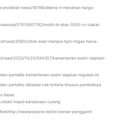
z.com/detail-news/18798/dilema-ri-menahan-harga-
om/nasional/57410607162/mobil-di-atas-3500-cc-bakal-
.id/read/25802/stok-solar-menipis-bph-migas-harus-
mol.id/read/2023/10/23/594357/kementerian-esdm-siapkan-
lian-pertalite-kementerian-esdm-siapkan-regulasi-ini
lian-pertalite-dibatasi-cek-kriteria-khusus-pembelinya
bun News
-blokir-nopol-kendaraan-curang
et)http://newsexplorer.net/ini-bensin-pengganti-