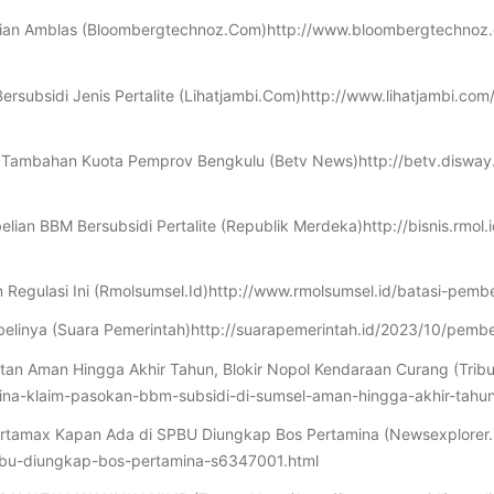
ah Kian Amblas (Bloombergtechnoz.Com)http://www.bloombergtechno
ersubsidi Jenis Pertalite (Lihatjambi.Com)http://www.lihatjambi.c
n Tambahan Kuota Pemprov Bengkulu (Betv News)http://betv.disway
elian BBM Bersubsidi Pertalite (Republik Merdeka)http://bisnis.r
 Regulasi Ini (Rmolsumsel.Id)http://www.rmolsumsel.id/batasi-pembe
mbelinya (Suara Pemerintah)http://suarapemerintah.id/2023/10/pembe
atan Aman Hingga Akhir Tahun, Blokir Nopol Kendaraan Curang (Tri
ina-klaim-pasokan-bbm-subsidi-di-sumsel-aman-hingga-akhir-tahun
Pertamax Kapan Ada di SPBU Diungkap Bos Pertamina (Newsexplorer.N
pbu-diungkap-bos-pertamina-s6347001.html