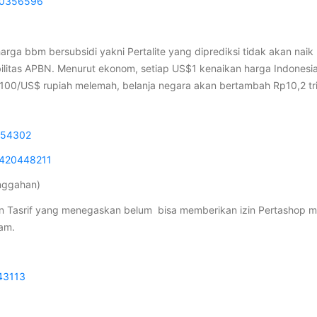
700356596
a bbm bersubsidi yakni Pertalite yang diprediksi tidak akan naik 
ilitas APBN. Menurut ekonom, setiap US$1 kenaikan harga Indonesi
Rp100/US$ rupiah melemah, belanja negara akan bertambah Rp10,2 tri
4254302
2420448211
unggahan)
fin Tasrif yang menegaskan belum
bisa memberikan izin Pertashop me
lam.
143113