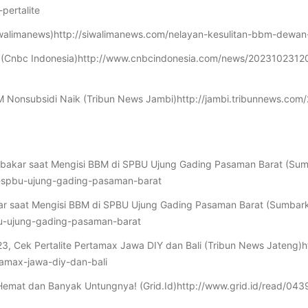
pertalite
iwalimanews)http://siwalimanews.com/nelayan-kesulitan-bbm-dewan
alite (Cnbc Indonesia)http://www.cnbcindonesia.com/news/20231023120
BM Nonsubsidi Naik (Tribun News Jambi)http://jambi.tribunnews.com
erbakar saat Mengisi BBM di SPBU Ujung Gading Pasaman Barat (Sum
di-spbu-ujung-gading-pasaman-barat
kar saat Mengisi BBM di SPBU Ujung Gading Pasaman Barat (Sumbarki
bu-ujung-gading-pasaman-barat
023, Cek Pertalite Pertamax Jawa DIY dan Bali (Tribun News Jateng
tamax-jawa-diy-dan-bali
 Hemat dan Banyak Untungnya! (Grid.Id)http://www.grid.id/read/04