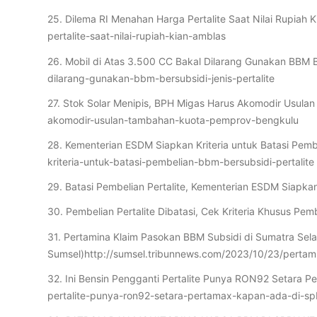
25. Dilema RI Menahan Harga Pertalite Saat Nilai Rupi
pertalite-saat-nilai-rupiah-kian-amblas
26. Mobil di Atas 3.500 CC Bakal Dilarang Gunakan BBM B
dilarang-gunakan-bbm-bersubsidi-jenis-pertalite
27. Stok Solar Menipis, BPH Migas Harus Akomodir Usula
akomodir-usulan-tambahan-kuota-pemprov-bengkulu
28. Kementerian ESDM Siapkan Kriteria untuk Batasi Pemb
kriteria-untuk-batasi-pembelian-bbm-bersubsidi-pertalite
29. Batasi Pembelian Pertalite, Kementerian ESDM Siapkan
30. Pembelian Pertalite Dibatasi, Cek Kriteria Khusus Pe
31. Pertamina Klaim Pasokan BBM Subsidi di Sumatra Sel
Sumsel)http://sumsel.tribunnews.com/2023/10/23/pertam
32. Ini Bensin Pengganti Pertalite Punya RON92 Setara 
pertalite-punya-ron92-setara-pertamax-kapan-ada-di-s