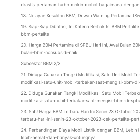
drastis-pertamax-turbo-makin-mahal-bagaimana-dengan-
18. Nelayan Kesulitan BBM, Dewan Warning Pertamina (S
19. Siap-Siap Dibatasi, Ini Kriteria Berhak Isi BBM Pert
bbm-pertalite
20. Harga BBM Pertamina di SPBU Hari Ini, Awal Bulan B
bulan-bbm-nonsubsidi-naik
Subsektor BBM 2/2
21. Diduga Gunakan Tangki Modifikasi, Satu Unit Mobil T
modifikasi-satu-unit-mobil-terbakar-saat-mengisi-bbm-
22. Diduga Gunakan Tangki Modifikasi, Satu Mobil Terba
modifikasi-satu-mobil-terbakar-saat-mengisi-bbm-di-sp
23. Sah! Harga BBM Terbaru Hari Ini Senin 23 Oktober 2
terbaru-hari-ini-senin-23-oktober-2023-cek-pertalite-per
24. Perbandingan Biaya Mobil Listrik dengan BBM, Lebih
lebih-hemat-dan-banyak-untungnya