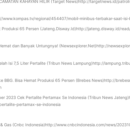
ATAN KAHAYAN HILIR (Target News)http://targetnews.id/patroli
p://www.kompas.tv/regional/454407/mobil-minibus-terbakar-saat-isi
t Produksi 65 Persen (Jateng.Disway.Id)http://jateng.disway.id/r
 Hemat dan Banyak Untungnya! (Newsexplorer.Net)http://newsexplor
lah Isi 7,5 Liter Pertalite (Tribun News Lampung)http://lampung.t
 ke BBG. Bisa Hemat Produksi 65 Persen (Brebes News)http://breb
n
ber 2023 Cek Pertalite Pertamax Se Indonesia (Tribun News Jateng)h
ertalite-pertamax-se-indonesia
yak & Gas (Cnbc Indonesia)http://www.cnbcindonesia.com/news/20