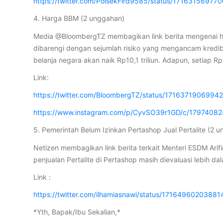
https://twitter.com/PolsekFird9585/status/1716315697
4. Harga BBM (2 unggahan)
Media @BloombergTZ membagikan link berita mengenai harg
dibarengi dengan sejumlah risiko yang mengancam kredib
belanja negara akan naik Rp10,1 triliun. Adapun, setiap 
Link:
https://twitter.com/BloombergTZ/status/171637190699
https://www.instagram.com/p/CyvSO39r1GD/c/1797408
5. Pemerintah Belum Izinkan Pertashop Jual Pertalite (2 
Netizen membagikan link berita terkait Menteri ESDM Ari
penjualan Pertalite di Pertashop masih dievaluasi lebih da
Link :
https://twitter.com/ilhamiasnawi/status/1716496020388
*Yth, Bapak/Ibu Sekalian,*