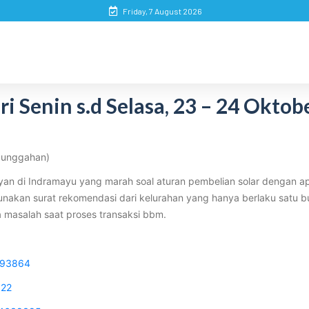
Friday, 7 August 2026
 Senin s.d Selasa, 23 – 24 Oktob
4 unggahan)
n di Indramayu yang marah soal aturan pembelian solar dengan apl
kan surat rekomendasi dari kelurahan yang hanya berlaku satu bula
da masalah saat proses transaksi bbm.
9893864
622