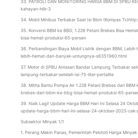
33. PATROLI DAN MONITORING HARGA BBM DI SPBU KECAM
kahayan-hilir-3
34. Mobil Minibus Terbakar Saat Isi Bbm (Kompas Tv)htt
35. Konversi BBM ke BBG, 1.228 Petani Brebes Bisa Hema
bisa-hemat-produksi-65-persen
36. Perbandingan Biaya Mobil Listrik dengan BBM, Lebih
lebih-hemat-dan-banyak-untungnya-s6351960.html
37. Motor di SPBU Antasari Bandar Lampung Terbakar sete
lampung-terbakar-setelah-isi-75-liter-pertalite
38. Mitha Bantu Pompa Air 1.228 Petani Brebes dari BBM
brebes-dari-bbm-ke-bbg-bisa-hemat-produksi-65-perse
39. Naik Lagi! Update Harga BBM Hari Ini Selasa 24 Okto
update-harga-bbm-hari-ini-selasa-24-oktober-2023-cek-p
Subsektor Minyak 1/1
1. Perang Makin Panas, Pemerintah Pelototi Harga Min