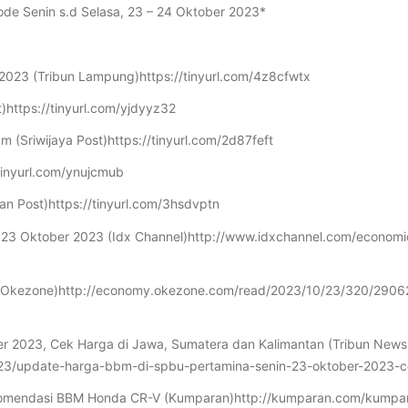
de Senin s.d Selasa, 23 – 24 Oktober 2023*
r 2023 (Tribun Lampung)https://tinyurl.com/4z8cfwtx
t)https://tinyurl.com/yjdyyz32
 (Sriwijaya Post)https://tinyurl.com/2d87feft
tinyurl.com/ynujcmub
tan Post)https://tinyurl.com/3hsdvptn
i 23 Oktober 2023 (Idx Channel)http://www.idxchannel.com/econom
ni (Okezone)http://economy.okezone.com/read/2023/10/23/320/2906
r 2023, Cek Harga di Jawa, Sumatera dan Kalimantan (Tribun News
0/23/update-harga-bbm-di-spbu-pertamina-senin-23-oktober-2023-c
Rekomendasi BBM Honda CR-V (Kumparan)http://kumparan.com/kumpar