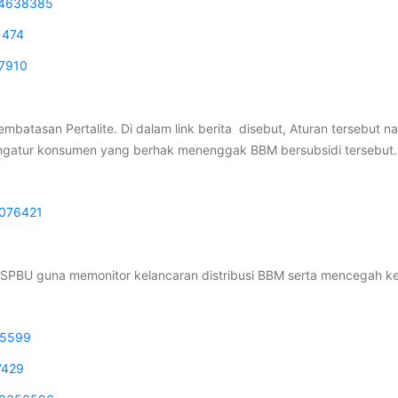
014638385
1474
97910
atasan Pertalite. Di dalam link berita
disebut, Aturan tersebut n
mengatur konsumen yang berhak menenggak BBM bersubsidi tersebut.
7076421
di SPBU guna memonitor kelancaran distribusi BBM serta mencegah 
55599
7429