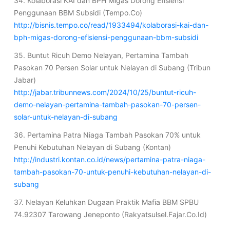
34. Kolaborasi KAI dan BPH Migas Dorong Efisiensi
Penggunaan BBM Subsidi (Tempo.Co)
http://bisnis.tempo.co/read/1933494/kolaborasi-kai-dan-
bph-migas-dorong-efisiensi-penggunaan-bbm-subsidi
35. Buntut Ricuh Demo Nelayan, Pertamina Tambah
Pasokan 70 Persen Solar untuk Nelayan di Subang (Tribun
Jabar)
http://jabar.tribunnews.com/2024/10/25/buntut-ricuh-
demo-nelayan-pertamina-tambah-pasokan-70-persen-
solar-untuk-nelayan-di-subang
36. Pertamina Patra Niaga Tambah Pasokan 70% untuk
Penuhi Kebutuhan Nelayan di Subang (Kontan)
http://industri.kontan.co.id/news/pertamina-patra-niaga-
tambah-pasokan-70-untuk-penuhi-kebutuhan-nelayan-di-
subang
37. Nelayan Keluhkan Dugaan Praktik Mafia BBM SPBU
74.92307 Tarowang Jeneponto (Rakyatsulsel.Fajar.Co.Id)