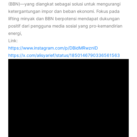
(BBN)—yang diangkat sebagai solusi untuk mengurangi
ketergantungan impor dan beban ekonomi. Fokus pada
lifting minyak dan BBN berpotensi mendapat dukungan
positif dari pengguna media sosial yang pro-kemandirian
energi,
Link:
https://www.instagram.com/p/DBidMRwznID
https://x.com/alisyarief/status/1850146790336561563