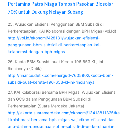
Pertamina Patra Niaga Tambah Pasokan Biosolar
70% untuk Dukung Nelayan Subang
25. Wujudkan Efisiensi Penggunaan BBM Subsidi di
Perkeretaapian, KAI Kolaborasi dengan BPH Migas (Voi.Id)
http://voi.id/ekonomi/428131/wujudkan-efisiensi-
penggunaan-bbm-subsidi-di-perkeretaapian-kai-
kolaborasi-dengan-bph-migas
26. Kuota BBM Subsidi buat Kereta 196.653 KL, Ini
Rinciannya (Detik)
http://finance.detik.com/energi/d-7605902/kuota-bbm-
subsidi-buat-kereta-196-653-kl-ini-rinciannya
27. KAI Kolaborasi Bersama BPH Migas, Wujudkan Efisiensi
dan GCG dalam Penggunaan BBM Subsidi di
Perkeretaapian (Suara Merdeka Jakarta)
http://jakarta.suaramerdeka.com/ekonomi/13413811325/ka
i-kolaborasi-bersama-bph-migas-wujudkan-efisiensi-dan-
gcg-dalam-penggunaan-bbm-subsidi-di-perkeretaapian