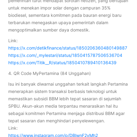
pemerintah turut mendapat sorotan netizen, yang bertujuan
untuk menekan impor solar dengan campuran 35%
biodiesel, sementara komitmen pada bauran energi baru
terbarukan menegaskan upaya pemerintah dalam
mengoptimalkan sumber daya domestik.
Link:
https://x.com/detikfinance/status/1850206360480149887
https://x.com/_mylestari/status/1850415787506536704
https://x.com/Titik__R/status/1850410789410136439
4. QR Code MyPertamina (84 Unggahan)
Isu ini banyak diwarnai unggahan terkait langkah Pertamina
menerapkan sistem transaksi berbasis teknologi untuk
memastikan subsidi BBM lebih tepat sasaran di sejumlah
SPBU. Akun-akun media terpantau menarasikan hal itu
sebagai komitmen Pertamina menjaga distribusi BBM agar
tepat sasaran dan menghindari penyelewengan.
Link:
https://www.instagram.com/p/DBlwnF2yMh2