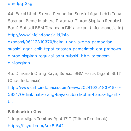
dan-lpg-3kg
44. Bakal Ubah Skema Pemberian Subsidi Agar Lebih Tepat
Sasaran, Pemerintah era Prabowo-Gibran Siapkan Regulasi
Baru? Subsidi BBM Terancam Dihilangkan! (Infoindonesia.Id)
http://www.infoindonesia.id/info-
ekonomi/96113810370/bakal-ubah-skema-pemberian-
subsidi-agar-lebih-tepat-sasaran-pemerintah-era-prabowo-
gibran-siapkan-regulasi-baru-subsidi-bbm-terancam-
dihilangkan
45. Dinikmati Orang Kaya, Subsidi BBM Harus Diganti BLT?
(Cnbc Indonesia)
http://www.cnbcindonesia.com/news/20241025193918-4-
583170/dinikmati-orang-kaya-subsidi-bbm-harus-diganti-
blt
B.Subsektor Gas
1. Impor Migas Tembus Rp 4.17 T (Tribun Pontianak)
https://tinyurl.com/3ek5t642