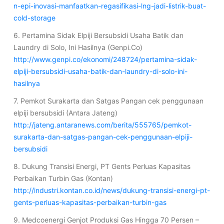
n-epi-inovasi-manfaatkan-regasifikasi-lng-jadi-listrik-buat-
cold-storage
6. Pertamina Sidak Elpiji Bersubsidi Usaha Batik dan
Laundry di Solo, Ini Hasilnya (Genpi.Co)
http://www.genpi.co/ekonomi/248724/pertamina-sidak-
elpiji-bersubsidi-usaha-batik-dan-laundry-di-solo-ini-
hasilnya
7. Pemkot Surakarta dan Satgas Pangan cek penggunaan
elpiji bersubsidi (Antara Jateng)
http://jateng.antaranews.com/berita/555765/pemkot-
surakarta-dan-satgas-pangan-cek-penggunaan-elpiji-
bersubsidi
8. Dukung Transisi Energi, PT Gents Perluas Kapasitas
Perbaikan Turbin Gas (Kontan)
http://industri.kontan.co.id/news/dukung-transisi-energi-pt-
gents-perluas-kapasitas-perbaikan-turbin-gas
9. Medcoenergi Genjot Produksi Gas Hingga 70 Persen –