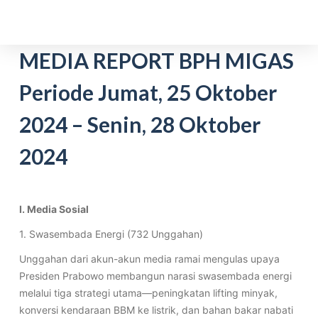
S
k
i
MEDIA REPORT BPH MIGAS
p
Periode Jumat, 25 Oktober
t
o
2024 – Senin, 28 Oktober
c
o
2024
n
t
e
I. Media Sosial
n
t
1. Swasembada Energi (732 Unggahan)
Unggahan dari akun-akun media ramai mengulas upaya
Presiden Prabowo membangun narasi swasembada energi
melalui tiga strategi utama—peningkatan lifting minyak,
konversi kendaraan BBM ke listrik, dan bahan bakar nabati