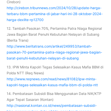
Cirebon)
http://cirebon.tribunnews.com/2024/10/28/update-harga-
terbaru-bbm-pertamina-di-jabar-hari-ini-28-oktober-2024-
harga-dexlite-rp12700
12. Tambah Pasokan 70%, Pertamina Patra Niaga Regional
Jawa Bagian Barat Penuhi Kebutuhan Nelayan di Subang
(Berita Trans)
http://www.beritatrans.com/artikel/249953/tambah-
pasokan-70-pertamina-patra-niaga-regional-jawa-bagian-
barat-penuhi-kebutuhan-nelayan-di-subang
13. IPW Minta Kapolri Tegas Selesaikan Kasus Mafia BBM di
Polda NTT (Req News)
http://www.reqnews.com/read/news/81082/ipw-minta-
kapolri-tegas-selesaikan-kasus-mafia-bbm-di-polda-ntt
14. Pembatasan Subsidi Bisa Menggunakan Data NIK/KTP
Agar Tepat Sasaran (Kontan)
http://nasional.kontan.co.id/news/pembatasan-subsidi-