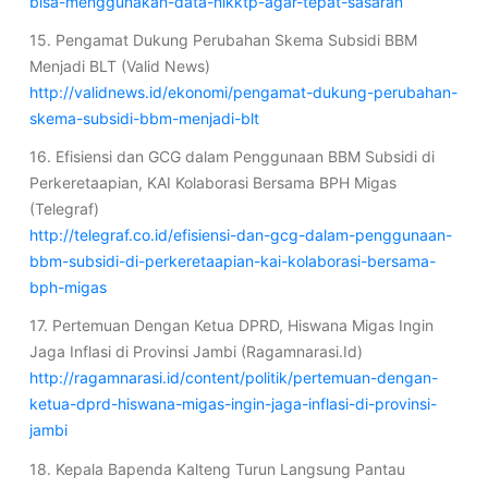
bisa-menggunakan-data-nikktp-agar-tepat-sasaran
15. Pengamat Dukung Perubahan Skema Subsidi BBM
Menjadi BLT (Valid News)
http://validnews.id/ekonomi/pengamat-dukung-perubahan-
skema-subsidi-bbm-menjadi-blt
16. Efisiensi dan GCG dalam Penggunaan BBM Subsidi di
Perkeretaapian, KAI Kolaborasi Bersama BPH Migas
(Telegraf)
http://telegraf.co.id/efisiensi-dan-gcg-dalam-penggunaan-
bbm-subsidi-di-perkeretaapian-kai-kolaborasi-bersama-
bph-migas
17. Pertemuan Dengan Ketua DPRD, Hiswana Migas Ingin
Jaga Inflasi di Provinsi Jambi (Ragamnarasi.Id)
http://ragamnarasi.id/content/politik/pertemuan-dengan-
ketua-dprd-hiswana-migas-ingin-jaga-inflasi-di-provinsi-
jambi
18. Kepala Bapenda Kalteng Turun Langsung Pantau