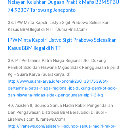
Nelayan Keluhkan Dugaan Praktik Mafia BBM SPBU
74.92307 Tarowang Jeneponto
38. IPW Minta Kapolri Listyo Sigit Prabowo Selesaikan
Kasus BBM Ilegal di NTT (Jurnal-Ina.Com)
IPW Minta Kapolri Listyo Sigit Prabowo Selesaikan
Kasus BBM Ilegal di NTT
39. PT Pertamina Patra Niaga Regional JBT Dukung
Pemkot Solo dan Hiswana Migas Sidak Penggunaan Elpiji 3
Kg – Suara Karya (Suarakarya.Id)
http://www.suarakarya.id/ekonomi/26013817539/pt-
pertamina-patra-niaga-regional-jbt-dukung-pemkot-solo-
dan-hiswana-migas-sidak-penggunaan-elpiji-3-kg
40. Asisten II, Soundo Sanua Hadiri Rakor Pengendalian
Dan Pengawasan Distribusi BBM Bersubsidi Di Buol –
LiraNews.com (Liranews.Com)
http://liranews.com/asisten-ii-soundo-sanua-hadiri-rakor-