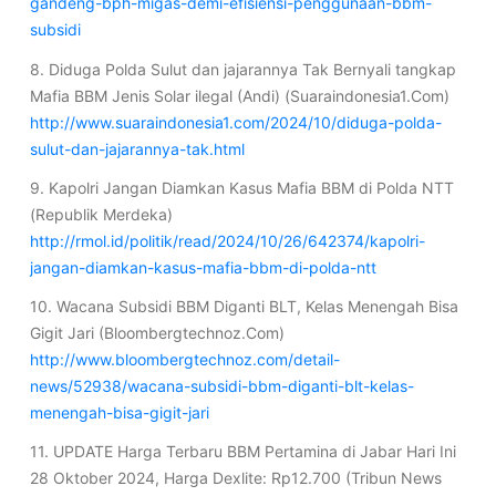
gandeng-bph-migas-demi-efisiensi-penggunaan-bbm-
subsidi
8. Diduga Polda Sulut dan jajarannya Tak Bernyali tangkap
Mafia BBM Jenis Solar ilegal (Andi) (Suaraindonesia1.Com)
http://www.suaraindonesia1.com/2024/10/diduga-polda-
sulut-dan-jajarannya-tak.html
9. Kapolri Jangan Diamkan Kasus Mafia BBM di Polda NTT
(Republik Merdeka)
http://rmol.id/politik/read/2024/10/26/642374/kapolri-
jangan-diamkan-kasus-mafia-bbm-di-polda-ntt
10. Wacana Subsidi BBM Diganti BLT, Kelas Menengah Bisa
Gigit Jari (Bloombergtechnoz.Com)
http://www.bloombergtechnoz.com/detail-
news/52938/wacana-subsidi-bbm-diganti-blt-kelas-
menengah-bisa-gigit-jari
11. UPDATE Harga Terbaru BBM Pertamina di Jabar Hari Ini
28 Oktober 2024, Harga Dexlite: Rp12.700 (Tribun News