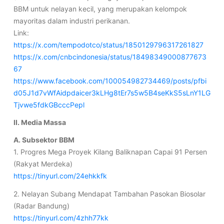
BBM untuk nelayan kecil, yang merupakan kelompok
mayoritas dalam industri perikanan.
Link:
https://x.com/tempodotco/status/1850129796317261827
https://x.com/cnbcindonesia/status/18498349000877673
67
https://www.facebook.com/100054982734469/posts/pfbi
d05J1d7vWfAidpdaicer3kLHg8tEr7s5w5B4seKkS5sLnY1LG
Tjvwe5fdkGBcccPepl
II. Media Massa
A. Subsektor BBM
1. Progres Mega Proyek Kilang Baliknapan Capai 91 Persen
(Rakyat Merdeka)
https://tinyurl.com/24ehkkfk
2. Nelayan Subang Mendapat Tambahan Pasokan Biosolar
(Radar Bandung)
https://tinyurl.com/4zhh77kk