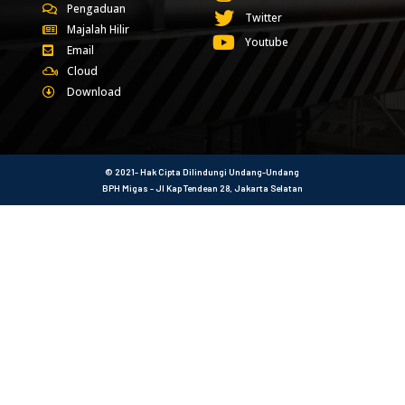
Pengaduan
Twitter
Majalah Hilir
Youtube
Email
Cloud
Download
© 2021- Hak Cipta Dilindungi Undang-Undang
BPH Migas - Jl Kap Tendean 28, Jakarta Selatan