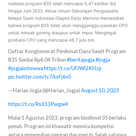
realisasi program B35 telah mencapai 5,41 kiloliter (kl)
hingga Juni 2023. Ketua Umum Gabungan Penguasaha
Kelapa Sawit Indonesia (Gapki) Eddy Martono memastikan
bahwa program B35 tidak akan mengganggu pasokan CPO
untuk minyak goreng ataupun untuk impor. Mengingat
produksi CPO yang mencapai 46,7 juta ton.
Daftar Konglomerat Penikmat Dana Sawit Program
B35 Senilai Rp4,04 Triliun
#beritajogja
#jogja
#jogjaistimewa
https://t.co/UFJWl2KHzp
pic.twitter.com/tc7AxFj6n5
— Harian Jogja (@Harian_Jogja)
August 10, 2023
https://t.co/RsX13Pwgw4
Mulai 1 Agustus 2023, program biodiesel 35 berlaku
penuh. Program ini khawatir memicu kompetisi
antara pemenuhan pangan dan energi. Salah satunya