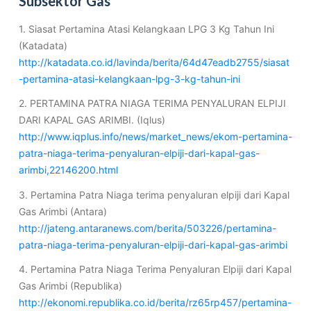
Subsektor Gas
1. Siasat Pertamina Atasi Kelangkaan LPG 3 Kg Tahun Ini
(Katadata)
http://katadata.co.id/lavinda/berita/64d47eadb2755/siasat
-pertamina-atasi-kelangkaan-lpg-3-kg-tahun-ini
2. PERTAMINA PATRA NIAGA TERIMA PENYALURAN ELPIJI
DARI KAPAL GAS ARIMBI. (Iqlus)
http://www.iqplus.info/news/market_news/ekom-pertamina-
patra-niaga-terima-penyaluran-elpiji-dari-kapal-gas-
arimbi,22146200.html
3. Pertamina Patra Niaga terima penyaluran elpiji dari Kapal
Gas Arimbi (Antara)
http://jateng.antaranews.com/berita/503226/pertamina-
patra-niaga-terima-penyaluran-elpiji-dari-kapal-gas-arimbi
4. Pertamina Patra Niaga Terima Penyaluran Elpiji dari Kapal
Gas Arimbi (Republika)
http://ekonomi.republika.co.id/berita/rz65rp457/pertamina-