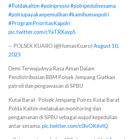
#Poldakaltim
#polripresisi
#polripedulisesama
#polriupayakanpemulihan
#kamihumaspolri
#ProgramPrioritasKapolri
pic.twitter.com/cYaTRXayp5
— POLSEK KUARO (@HumasKuaro)
August 10,
2023
Demi Terwujudnya Rasa Aman Dalam
Pendistribusian BBM Polsek Jempang Giatkan
patroli dan pengawasan di SPBU
Kutai Barat- Polsek Jempang Polres Kutai Barat
Polda Kaltim melakukan monitoring dan
pengamanan di SPBU sebagai wujud kepedulian
antar sesama.
pic.twitter.com/c0lvOK6vlQ