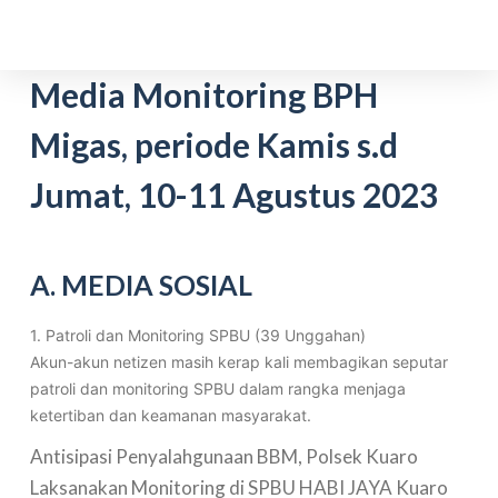
S
k
i
Media Monitoring BPH
p
Migas, periode Kamis s.d
t
o
Jumat, 10-11 Agustus 2023
c
o
n
t
A. MEDIA SOSIAL
e
n
1. Patroli dan Monitoring SPBU (39 Unggahan)
t
Akun-akun netizen masih kerap kali membagikan seputar
patroli dan monitoring SPBU dalam rangka menjaga
ketertiban dan keamanan masyarakat.
Antisipasi Penyalahgunaan BBM, Polsek Kuaro
Laksanakan Monitoring di SPBU HABI JAYA Kuaro