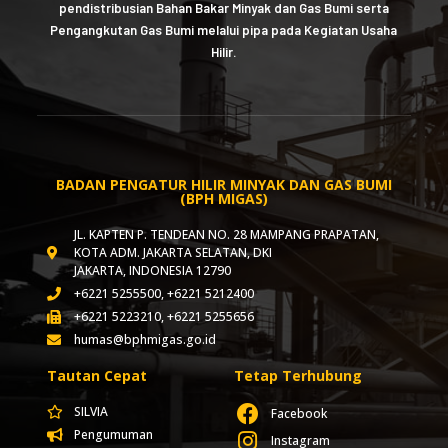
pendistribusian Bahan Bakar Minyak dan Gas Bumi serta
Pengangkutan Gas Bumi melalui pipa pada Kegiatan Usaha
Hilir.
BADAN PENGATUR HILIR MINYAK DAN GAS BUMI
(BPH MIGAS)
JL. KAPTEN P. TENDEAN NO. 28 MAMPANG PRAPATAN,
KOTA ADM. JAKARTA SELATAN, DKI
JAKARTA, INDONESIA 12790
+6221 5255500, +6221 5212400
+6221 5223210, +6221 5255656
humas@bphmigas.go.id
Tautan Cepat
Tetap Terhubung
SILVIA
Facebook
Pengumuman
Instagram