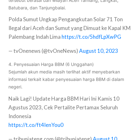
tersebut berasal dari wilayah Aceh Tamiang, Langkat,
Batubara, dan Tanjungbalai.
Polda Sumut Ungkap Pengangkutan Solar 71 Ton
Ilegal dari Aceh dan Sumut yang Dimuat ke Kapal KM
Palembang Indah Lima
https://t.co/5hdfLpXwPG
— tvOnenews (@tvOneNews)
August 10, 2023
4. Penyesuaian Harga BBM (6 Unggahan)
Sejumlah akun media masih terlihat aktif menyebarkan
informasi terkait kabar penyesuaian harga BBM di dalam
negeri.
Naik Lagi! Update Harga BBM Hari Ini Kamis 10
Agustus 2023, Cek Pertalite Pertamax Seluruh
Indonesia
https://t.co/ft4IenYou0
— tribunjateng.com (@tribunjateng)
August 10,