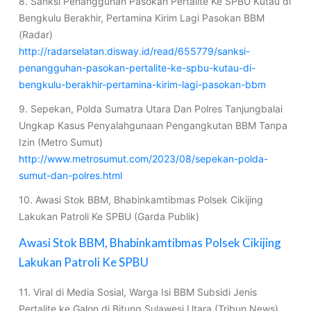
8. Sanksi Penangguhan Pasokan Pertalite Ke SPBU Kutau di
Bengkulu Berakhir, Pertamina Kirim Lagi Pasokan BBM
(Radar)
http://radarselatan.disway.id/read/655779/sanksi-
penangguhan-pasokan-pertalite-ke-spbu-kutau-di-
bengkulu-berakhir-pertamina-kirim-lagi-pasokan-bbm
9. Sepekan, Polda Sumatra Utara Dan Polres Tanjungbalai
Ungkap Kasus Penyalahgunaan Pengangkutan BBM Tanpa
Izin (Metro Sumut)
http://www.metrosumut.com/2023/08/sepekan-polda-
sumut-dan-polres.html
10. Awasi Stok BBM, Bhabinkamtibmas Polsek Cikijing
Lakukan Patroli Ke SPBU (Garda Publik)
Awasi Stok BBM, Bhabinkamtibmas Polsek Cikijing
Lakukan Patroli Ke SPBU
11. Viral di Media Sosial, Warga Isi BBM Subsidi Jenis
Pertalite ke Galon di Bitung Sulawesi Utara (Tribun News)