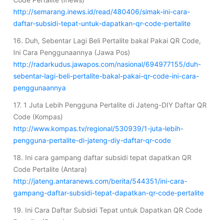
http://semarang.inews.id/read/480406/simak-ini-cara-
daftar-subsidi-tepat-untuk-dapatkan-qr-code-pertalite
16. Duh, Sebentar Lagi Beli Pertalite bakal Pakai QR Code,
Ini Cara Penggunaannya (Jawa Pos)
http://radarkudus.jawapos.com/nasional/694977155/duh-
sebentar-lagi-beli-pertalite-bakal-pakai-qr-code-ini-cara-
penggunaannya
17. 1 Juta Lebih Pengguna Pertalite di Jateng-DIY Daftar QR
Code (Kompas)
http://www.kompas.tv/regional/530939/1-juta-lebih-
pengguna-pertalite-di-jateng-diy-daftar-qr-code
18. Ini cara gampang daftar subsidi tepat dapatkan QR
Code Pertalite (Antara)
http://jateng.antaranews.com/berita/544351/ini-cara-
gampang-daftar-subsidi-tepat-dapatkan-qr-code-pertalite
19. Ini Cara Daftar Subsidi Tepat untuk Dapatkan QR Code