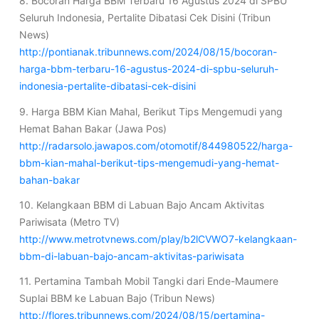
8. Bocoran Harga BBM Terbaru 16 Agustus 2024 di SPBU
Seluruh Indonesia, Pertalite Dibatasi Cek Disini (Tribun
News)
http://pontianak.tribunnews.com/2024/08/15/bocoran-
harga-bbm-terbaru-16-agustus-2024-di-spbu-seluruh-
indonesia-pertalite-dibatasi-cek-disini
9. Harga BBM Kian Mahal, Berikut Tips Mengemudi yang
Hemat Bahan Bakar (Jawa Pos)
http://radarsolo.jawapos.com/otomotif/844980522/harga-
bbm-kian-mahal-berikut-tips-mengemudi-yang-hemat-
bahan-bakar
10. Kelangkaan BBM di Labuan Bajo Ancam Aktivitas
Pariwisata (Metro TV)
http://www.metrotvnews.com/play/b2lCVWO7-kelangkaan-
bbm-di-labuan-bajo-ancam-aktivitas-pariwisata
11. Pertamina Tambah Mobil Tangki dari Ende-Maumere
Suplai BBM ke Labuan Bajo (Tribun News)
http://flores.tribunnews.com/2024/08/15/pertamina-