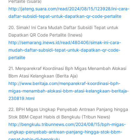
Pertalite (Suara)
http://jateng.suara.com/read/2024/08/15/123928/ini-cara-
daftar-subsidi-tepat-untuk-dapatkan-qr-code-pertalite
20. Simak! Ini Cara Mudah Daftar Subsidi Tepat untuk
Dapatkan QR Code Pertalite (Inews)
http://semarang.inews.id/read/480406/simak-ini-cara-
mudah-daftar-subsidi-tepat-untuk-dapatkan-qr-code-
pertalite
21. Menparekraf Koordinasi Bph Migas Menambah Alokasi
Bbm Atasi Kelangkaan (Berita Aja)
http://www.beritaja.com/menparekraf-koordinasi-bph-
migas-menambah-alokasi-bbm-atasi-kelangkaan-beritaja-
230819.html
22. BPH Migas Ungkap Penyebab Antrean Panjang hingga
Stok BBM Cepat Habis di Bengkulu (Tribun News)
http://bengkulu.tribunnews.com/2024/08/15/bph-migas-
ungkap-penyebab-antrean-panjang-hingga-stok-bbm-
cepat-habis-di-bengkulu