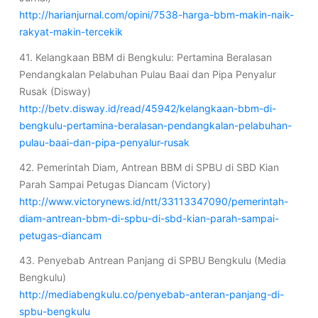
http://harianjurnal.com/opini/7538-harga-bbm-makin-naik-
rakyat-makin-tercekik
41. Kelangkaan BBM di Bengkulu: Pertamina Beralasan
Pendangkalan Pelabuhan Pulau Baai dan Pipa Penyalur
Rusak (Disway)
http://betv.disway.id/read/45942/kelangkaan-bbm-di-
bengkulu-pertamina-beralasan-pendangkalan-pelabuhan-
pulau-baai-dan-pipa-penyalur-rusak
42. Pemerintah Diam, Antrean BBM di SPBU di SBD Kian
Parah Sampai Petugas Diancam (Victory)
http://www.victorynews.id/ntt/33113347090/pemerintah-
diam-antrean-bbm-di-spbu-di-sbd-kian-parah-sampai-
petugas-diancam
43. Penyebab Antrean Panjang di SPBU Bengkulu (Media
Bengkulu)
http://mediabengkulu.co/penyebab-anteran-panjang-di-
spbu-bengkulu