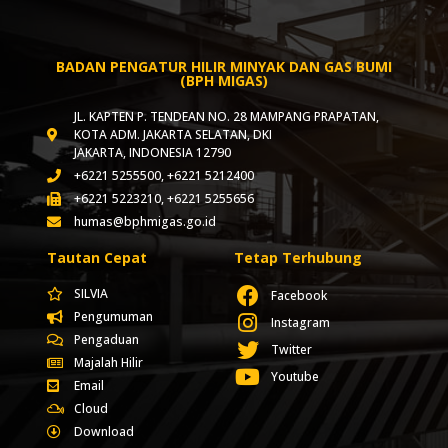
BADAN PENGATUR HILIR MINYAK DAN GAS BUMI
(BPH MIGAS)
JL. KAPTEN P. TENDEAN NO. 28 MAMPANG PRAPATAN,
KOTA ADM. JAKARTA SELATAN, DKI
JAKARTA, INDONESIA 12790
+6221 5255500, +6221 5212400
+6221 5223210, +6221 5255656
humas@bphmigas.go.id
Tautan Cepat
Tetap Terhubung
SILVIA
Facebook
Pengumuman
Instagram
Pengaduan
Twitter
Majalah Hilir
Youtube
Email
Cloud
Download