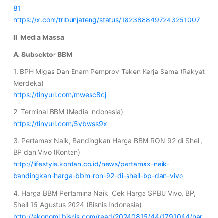
81
https://x.com/tribunjateng/status/1823888497243251007
II. Media Massa
A. Subsektor BBM
1. BPH Migas Dan Enam Pemprov Teken Kerja Sama (Rakyat
Merdeka)
https://tinyurl.com/mwesc8cj
2. Terminal BBM (Media Indonesia)
https://tinyurl.com/5ybwss9x
3. Pertamax Naik, Bandingkan Harga BBM RON 92 di Shell,
BP dan Vivo (Kontan)
http://lifestyle.kontan.co.id/news/pertamax-naik-
bandingkan-harga-bbm-ron-92-di-shell-bp-dan-vivo
4. Harga BBM Pertamina Naik, Cek Harga SPBU Vivo, BP,
Shell 15 Agustus 2024 (Bisnis Indonesia)
http://ekonomi.bisnis.com/read/20240815/44/1791044/har