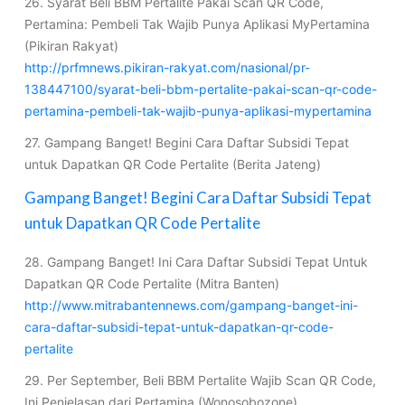
26. Syarat Beli BBM Pertalite Pakai Scan QR Code,
Pertamina: Pembeli Tak Wajib Punya Aplikasi MyPertamina
(Pikiran Rakyat)
http://prfmnews.pikiran-rakyat.com/nasional/pr-
138447100/syarat-beli-bbm-pertalite-pakai-scan-qr-code-
pertamina-pembeli-tak-wajib-punya-aplikasi-mypertamina
27. Gampang Banget! Begini Cara Daftar Subsidi Tepat
untuk Dapatkan QR Code Pertalite (Berita Jateng)
Gampang Banget! Begini Cara Daftar Subsidi Tepat
untuk Dapatkan QR Code Pertalite
28. Gampang Banget! Ini Cara Daftar Subsidi Tepat Untuk
Dapatkan QR Code Pertalite (Mitra Banten)
http://www.mitrabantennews.com/gampang-banget-ini-
cara-daftar-subsidi-tepat-untuk-dapatkan-qr-code-
pertalite
29. Per September, Beli BBM Pertalite Wajib Scan QR Code,
Ini Penjelasan dari Pertamina (Wonosobozone)