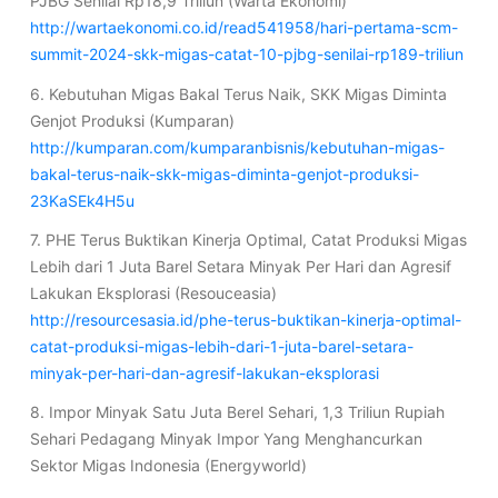
PJBG Senilai Rp18,9 Triliun (Warta Ekonomi)
http://wartaekonomi.co.id/read541958/hari-pertama-scm-
summit-2024-skk-migas-catat-10-pjbg-senilai-rp189-triliun
6. Kebutuhan Migas Bakal Terus Naik, SKK Migas Diminta
Genjot Produksi (Kumparan)
http://kumparan.com/kumparanbisnis/kebutuhan-migas-
bakal-terus-naik-skk-migas-diminta-genjot-produksi-
23KaSEk4H5u
7. PHE Terus Buktikan Kinerja Optimal, Catat Produksi Migas
Lebih dari 1 Juta Barel Setara Minyak Per Hari dan Agresif
Lakukan Eksplorasi (Resouceasia)
http://resourcesasia.id/phe-terus-buktikan-kinerja-optimal-
catat-produksi-migas-lebih-dari-1-juta-barel-setara-
minyak-per-hari-dan-agresif-lakukan-eksplorasi
8. Impor Minyak Satu Juta Berel Sehari, 1,3 Triliun Rupiah
Sehari Pedagang Minyak Impor Yang Menghancurkan
Sektor Migas Indonesia (Energyworld)