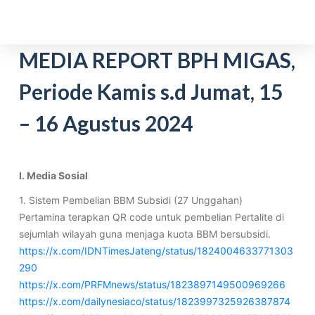
S
k
i
MEDIA REPORT BPH MIGAS,
p
Periode Kamis s.d Jumat, 15
t
o
– 16 Agustus 2024
c
o
n
t
I. Media Sosial
e
1. Sistem Pembelian BBM Subsidi (27 Unggahan)
n
Pertamina terapkan QR code untuk pembelian Pertalite di
t
sejumlah wilayah guna menjaga kuota BBM bersubsidi.
https://x.com/IDNTimesJateng/status/1824004633771303
290
https://x.com/PRFMnews/status/1823897149500969266
https://x.com/dailynesiaco/status/1823997325926387874