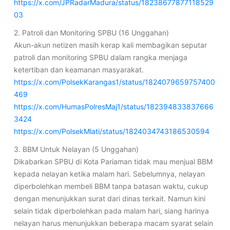
https://x.com/JPRadarMadura/status/18238677877118529
03
2. Patroli dan Monitoring SPBU (16 Unggahan)
Akun-akun netizen masih kerap kali membagikan seputar
patroli dan monitoring SPBU dalam rangka menjaga
ketertiban dan keamanan masyarakat.
https://x.com/PolsekKarangas1/status/1824079659757400
469
https://x.com/HumasPolresMaj1/status/182394833837666
3424
https://x.com/PolsekMlati/status/1824034743186530594
3. BBM Untuk Nelayan (5 Unggahan)
Dikabarkan SPBU di Kota Pariaman tidak mau menjual BBM
kepada nelayan ketika malam hari. Sebelumnya, nelayan
diperbolehkan membeli BBM tanpa batasan waktu, cukup
dengan menunjukkan surat dari dinas terkait. Namun kini
selain tidak diperbolehkan pada malam hari, siang harinya
nelayan harus menunjukkan beberapa macam syarat selain