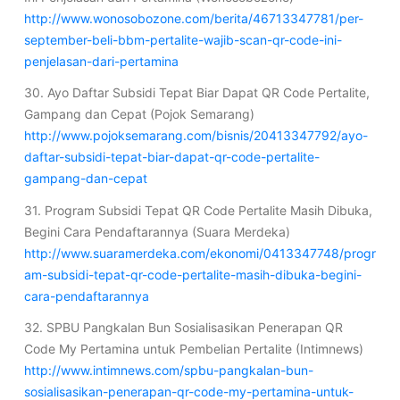
http://www.wonosobozone.com/berita/46713347781/per-
september-beli-bbm-pertalite-wajib-scan-qr-code-ini-
penjelasan-dari-pertamina
30. Ayo Daftar Subsidi Tepat Biar Dapat QR Code Pertalite,
Gampang dan Cepat (Pojok Semarang)
http://www.pojoksemarang.com/bisnis/20413347792/ayo-
daftar-subsidi-tepat-biar-dapat-qr-code-pertalite-
gampang-dan-cepat
31. Program Subsidi Tepat QR Code Pertalite Masih Dibuka,
Begini Cara Pendaftarannya (Suara Merdeka)
http://www.suaramerdeka.com/ekonomi/0413347748/progr
am-subsidi-tepat-qr-code-pertalite-masih-dibuka-begini-
cara-pendaftarannya
32. SPBU Pangkalan Bun Sosialisasikan Penerapan QR
Code My Pertamina untuk Pembelian Pertalite (Intimnews)
http://www.intimnews.com/spbu-pangkalan-bun-
sosialisasikan-penerapan-qr-code-my-pertamina-untuk-