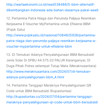
http://wartaekonomi.co.id/read538486/5-bbm-alternatif-
dikembangkan-indonesia-ada-bahan-dasarnya-pakai-sawit
12. Pertamina Patra Niaga dan Perumda Paljaya Resmikan
Kerjasama E-Voucher MyPertamina untuk Efisiensi BBM
(Pojok Satu)
http://www.pojoksatu.id/nasional/1084825928/pertamina-
patra-niaga-dan-perumda-paljaya-resmikan-kerjasama-e-
voucher-mypertamina-untuk-efisiensi-bbm
13. Di Temukan Adanya Penyalahgunaan BBM Bersubsidi
Jenis Solar Di SPBU 44.575.02 PALUR Karanganyar, Di
Duga Pihak Polres setempat Tutup Mata (Meraknusantara)
http://www.meraknusantara.com/2024/07/di-temukan-
adanya-penyalahgunaan-bbm_4.html
14. Pertamina Tanggapi Maraknya Penyalahgunaan QR
Code untuk BBM Bersubsidi (Kupastuntas)
http://kupastuntas.co/2024/07/04/pertamina-tanggapi-
maraknya-penyalahgunaan-qr-code-untuk-bbm-bersubsidi