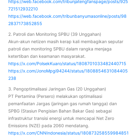
https://web.facebook.com/tribunjatengfanspage/posts/925
721512932210
https://web.facebook.com/tribunbanyumasonline/posts/98
2837173852855
2. Patroli dan Monitoring SPBU (39 Unggahan)
Akun-akun netizen masih kerap kali membagikan seputar
patroli dan monitoring SPBU dalam rangka menjaga
ketertiban dan keamanan masyarakat.
https://x.com/PolsekKuaro/status/1808701033482440715
https://x.com/JonoMpgi94244/status/1808854631084405
238
3. Pengoptimalisasi Jaringan Gas (20 Unggahan)
PT Pertamina (Persero) melakukan optimalisasi
pemanfaatan Jargas (jaringan gas rumah tangga) dan
SPBG (Stasiun Pengisian Bahan Bakar Gas) sebagai
infrastruktur transisi energi untuk mencapai Net Zero
Emissions (NZE) pada 2060 mendatang.
https://x.com/CNNIndonesia/status/180873258559984851