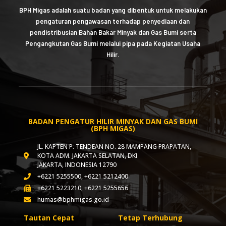
BPH Migas adalah suatu badan yang dibentuk untuk melakukan
pengaturan pengawasan terhadap penyediaan dan
pendistribusian Bahan Bakar Minyak dan Gas Bumi serta
Pengangkutan Gas Bumi melalui pipa pada Kegiatan Usaha
Hilir.
BADAN PENGATUR HILIR MINYAK DAN GAS BUMI
(BPH MIGAS)
JL. KAPTEN P. TENDEAN NO. 28 MAMPANG PRAPATAN,
KOTA ADM. JAKARTA SELATAN, DKI
JAKARTA, INDONESIA 12790
+6221 5255500, +6221 5212400
+6221 5223210, +6221 5255656
humas@bphmigas.go.id
Tautan Cepat
Tetap Terhubung