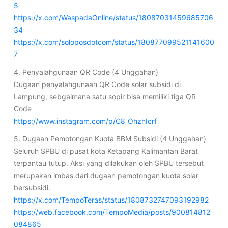
5
https://x.com/WaspadaOnline/status/18087031459685706
34
https://x.com/soloposdotcom/status/180877099521141600
7
4. Penyalahgunaan QR Code (4 Unggahan)
Dugaan penyalahgunaan QR Code solar subsidi di
Lampung, sebgaimana satu sopir bisa memiliki tiga QR
Code
https://www.instagram.com/p/C8_OhzhIcrf
5. Dugaan Pemotongan Kuota BBM Subsidi (4 Unggahan)
Seluruh SPBU di pusat kota Ketapang Kalimantan Barat
terpantau tutup. Aksi yang dilakukan oleh SPBU tersebut
merupakan imbas dari dugaan pemotongan kuota solar
bersubsidi.
https://x.com/TempoTeras/status/1808732747093192982
https://web.facebook.com/TempoMedia/posts/900814812
084865