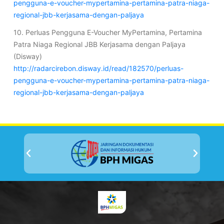
pengguna-e-voucher-mypertamina-pertamina-patra-niaga-
regional-jbb-kerjasama-dengan-paljaya
10. Perluas Pengguna E-Voucher MyPertamina, Pertamina
Patra Niaga Regional JBB Kerjasama dengan Paljaya
(Disway)
http://radarcirebon.disway.id/read/182570/perluas-
pengguna-e-voucher-mypertamina-pertamina-patra-niaga-
regional-jbb-kerjasama-dengan-paljaya