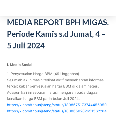
S
k
i
MEDIA REPORT BPH MIGAS,
p
Periode Kamis s.d Jumat, 4 –
t
o
5 Juli 2024
c
o
n
t
I. Media Sosial
e
1. Penyesuaian Harga BBM (49 Unggahan)
n
Sejumlah akun masih terlihat aktif menyebarkan informasi
t
terkait kabar penyesuaian harga BBM di dalam negeri.
Adapun kali ini sebaran narasi mengarah pada dugaan
kenaikan harga BBM pada bulan Juli 2024.
https://x.com/tribunjateng/status/1808675173744455950
https://x.com/tribunjateng/status/1808650282651562284