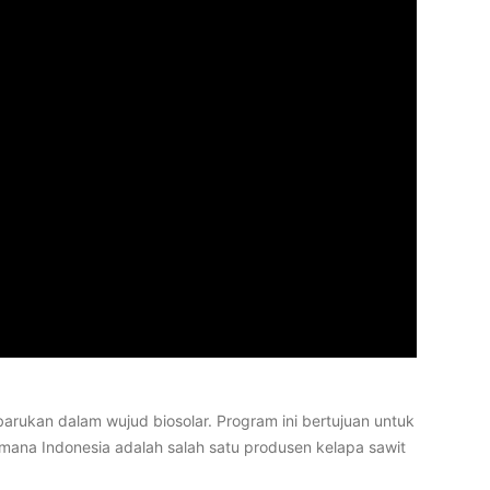
rukan dalam wujud biosolar. Program ini bertujuan untuk
mana Indonesia adalah salah satu produsen kelapa sawit