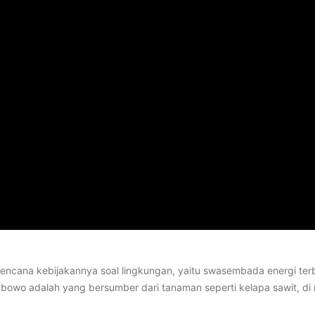
ncana kebijakannya soal lingkungan, yaitu swasembada energi terba
bowo adalah yang bersumber dari tanaman seperti kelapa sawit, di 