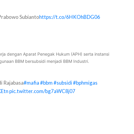
rabowo Subianto
https://t.co/6HKOhBDG06
rja dengan Aparat Penegak Hukum (APH) serta instansi
hgunaan BBM bersubsidi menjadi BBM Industri.
i Rajabasa
#mafia
#bbm
#subsidi
#bphmigas
XEtn
pic.twitter.com/bg7aWC8j07