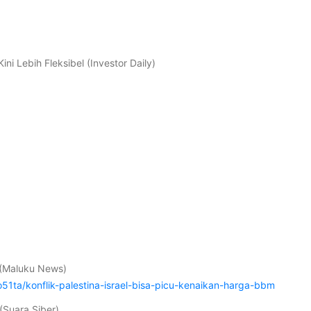
i Lebih Fleksibel (Investor Daily)
k
? (Maluku News)
1ta/konflik-palestina-israel-bisa-picu-kenaikan-harga-bbm
(Suara Siber)