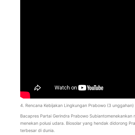
4. Rencana Kebijakan Lingkungan Prabowo (3 unggahan)
Bacapres Partai Gerindra Prabowo Subiantomenekankan re
menekan polusi udara. Biosolar yang hendak didorong Pra
terbesar di dunia.