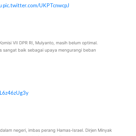
u
pic.twitter.com/UKPTcnwcpJ
isi VII DPR RI, Mulyanto, masih belum optimal.
as sangat baik sebagai upaya mengurangi beban
m/L6z46zUg3y
alam negeri, imbas perang Hamas-Israel. Dirjen Minyak