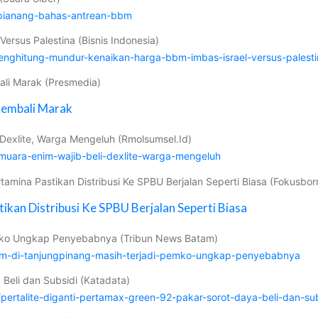
gpianang-bahas-antrean-bbm
rsus Palestina (Bisnis Indonesia)
enghitung-mundur-kenaikan-harga-bbm-imbas-israel-versus-palesti
ali Marak (Presmedia)
Kembali Marak
 Dexlite, Warga Mengeluh (Rmolsumsel.Id)
-muara-enim-wajib-beli-dexlite-warga-mengeluh
ertamina Pastikan Distribusi Ke SPBU Berjalan Seperti Biasa (Fokusb
ikan Distribusi Ke SPBU Berjalan Seperti Biasa
Pemko Ungkap Penyebabnya (Tribun News Batam)
bbm-di-tanjungpinang-masih-terjadi-pemko-ungkap-penyebabnya
 Beli dan Subsidi (Katadata)
/pertalite-diganti-pertamax-green-92-pakar-sorot-daya-beli-dan-sub