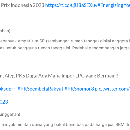
 Prix Indonesia 2023
https://t.co/ujU8aSEXuv
#EnergizingYo
gahan)
nyak empat juta SR (sambungan rumah tangga) dinilai anggota Kom
rgas untuk pengguna rumah tangga ini. Padahal pengembangan jarg
m, Aleg PKS Duga Ada Mafia Impor LPG yang Bermain‼️
pksdprri
#PKSpembelaRakyat
#PKSnomor8
pic.twitter.co
2023
 unggahan)
minyak mentah dunia yang bakal berimbas pada harga jual BBM di d