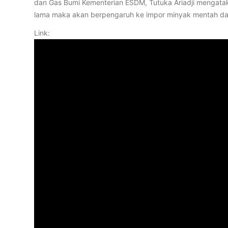
dan Gas Bumi Kementerian ESDM, Tutuka Ariadji mengata
lama maka akan berpengaruh ke impor minyak mentah da
Link: