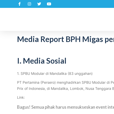
S
k
i
p
t
Media Report BPH Migas per
o
c
o
n
I. Media Sosial
t
e
1. SPBU Modular di Mandalika (83 unggahan)
n
t
PT Pertamina (Persero) menghadirkan SPBU Modular di Per
Prix of Indonesia, di Mandalika, Lombok, Nusa Tenggara B
Link:
Bagus! Semua pihak harus mensukseskan event inter