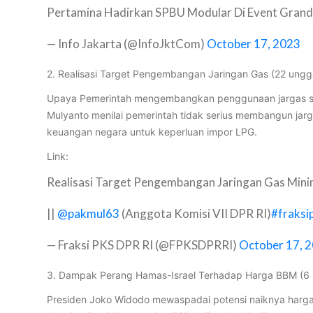
Pertamina Hadirkan SPBU Modular Di Event Grand
— Info Jakarta (@InfoJktCom)
October 17, 2023
2. Realisasi Target Pengembangan Jaringan Gas (22 ung
Upaya Pemerintah mengembangkan penggunaan jargas seba
Mulyanto menilai pemerintah tidak serius membangun ja
keuangan negara untuk keperluan impor LPG.
Link:
Realisasi Target Pengembangan Jaringan Gas Mini
||
@pakmul63
(Anggota Komisi VII DPR RI)
#fraksi
— Fraksi PKS DPR RI (@FPKSDPRRI)
October 17, 
3. Dampak Perang Hamas-Israel Terhadap Harga BBM (6
Presiden Joko Widodo mewaspadai potensi naiknya harga 