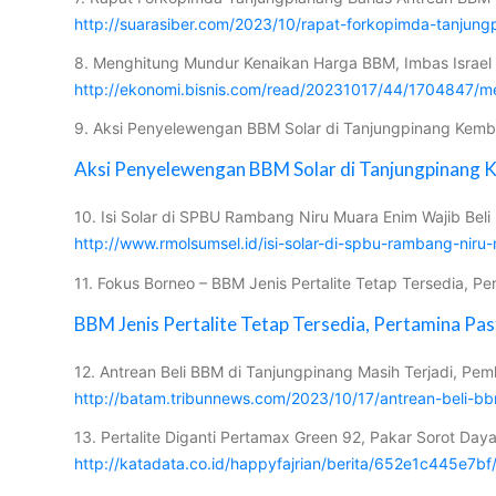
http://suarasiber.com/2023/10/rapat-forkopimda-tanjun
8. Menghitung Mundur Kenaikan Harga BBM, Imbas Israel Ve
http://ekonomi.bisnis.com/read/20231017/44/1704847/m
9. Aksi Penyelewengan BBM Solar di Tanjungpinang Kemb
Aksi Penyelewengan BBM Solar di Tanjungpinang 
10. Isi Solar di SPBU Rambang Niru Muara Enim Wajib Beli
http://www.rmolsumsel.id/isi-solar-di-spbu-rambang-niru
11. Fokus Borneo – BBM Jenis Pertalite Tetap Tersedia, P
BBM Jenis Pertalite Tetap Tersedia, Pertamina Past
12. Antrean Beli BBM di Tanjungpinang Masih Terjadi, 
http://batam.tribunnews.com/2023/10/17/antrean-beli-
13. Pertalite Diganti Pertamax Green 92, Pakar Sorot Daya
http://katadata.co.id/happyfajrian/berita/652e1c445e7bf