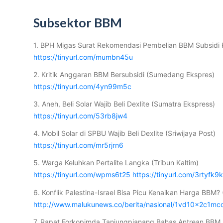
Subsektor BBM
1. BPH Migas Surat Rekomendasi Pembelian BBM Subsidi Kin
https://tinyurl.com/mumbn45u
2. Kritik Anggaran BBM Bersubsidi (Sumedang Ekspres)
https://tinyurl.com/4yn99m5c
3. Aneh, Beli Solar Wajib Beli Dexlite (Sumatra Ekspress)
https://tinyurl.com/53rb8jw4
4. Mobil Solar di SPBU Wajib Beli Dexlite (Sriwijaya Post)
https://tinyurl.com/mr5rjrn6
5. Warga Keluhkan Pertalite Langka (Tribun Kaltim)
https://tinyurl.com/wpms6t25
https://tinyurl.com/3rtyfk9
6. Konflik Palestina-Israel Bisa Picu Kenaikan Harga BBM
http://www.malukunews.co/berita/nasional/1vd10x2c1mco5
7. Rapat Forkopimda Tanjungpianang Bahas Antrean BBM 