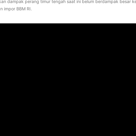
kan dampak perang timur tengah saat ini belum berdampak besar k
n impor BBM RI.