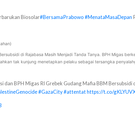
rbarukan Biosolar
#BersamaPrabowo
#MenataMasaDepan
P
gahan)
ersubsidi di Rajabasa Masih Menjadi Tanda Tanya. BPH Migas berke
am bahkan tak kunjung menetapkan pelaku sebagai tersangka penyala
si dan BPH Migas RI Grebek Gudang Mafia BBM Bersubsidi d
lestineGenocide
#GazaCity
#attentat
https://t.co/gKLYUV
3