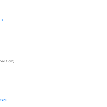
na
orneo.Com)
sidi