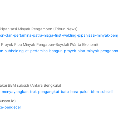
g Pipanisasi Minyak Pengampon (Tribun News)
ion-dan-pertamina-patra-niaga-first-welding-pipanisasi-minyak-pe
 Proyek Pipa Minyak Pengapon-Boyolali (Warta Ekonomi)
dan-subholding-ct-pertamina-bangun-proyek-pipa-minyak-pengapon-
kai BBM subsidi (Antara Bengkulu)
na-menyayangkan-truk-pengangkut-batu-bara-pakai-bbm-subsidi
Busam.Id)
-ke-pengecer